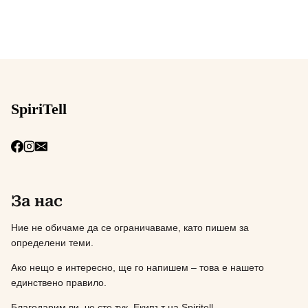
SpiriTell
За нас
Ние не обичаме да се ограничаваме, като пишем за
определени теми.
Ако нещо е интересно, ще го напишем – това е нашето
единствено правило.
Благодарим ви, че сте тук, Екипът на Spiritell