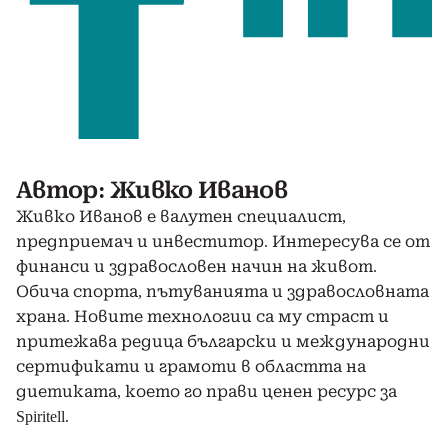
Автор: Живко Иванов
Живко Иванов е валутен специалист,
предприемач и инвеститор. Интересува се от
финанси и здравословен начин на живот.
Обича спорта, пътуванията и здравословната
храна. Новите технологии са му страст и
притежава редица български и международни
сертификати и грамоти в областта на
диетиката, което го прави ценен ресурс за
Spiritell.