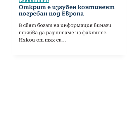
Любопитно
Открит е изгубен континент
погребан под Европа
В свят богат на информация винаги
трябва да разчитаме на фактите.
Някои от тях са…