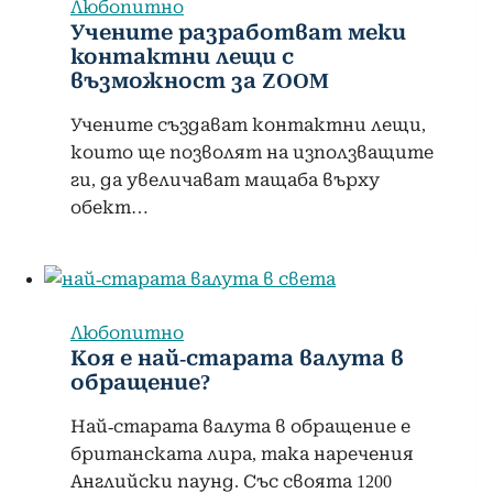
Любопитно
Учените разработват меки
контактни лещи с
възможност за ZOOM
Учените създават контактни лещи,
които ще позволят на използващите
ги, да увеличават мащаба върху
обект…
Любопитно
Коя е най-старата валута в
обращение?
Най-старата валута в обращение е
британската лира, така наречения
Английски паунд. Със своята 1200