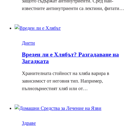
защото съдържат антинутриенти. Сред най-
известните антинутриенти са лектини, фитати…
Диети
Вреден ли е Хлябът? Разгадаване на
Загадката
Хранителната стойност на хляба варира в
зависимост от неговия тип. Например,
пълнозърнестият хляб или от…
Здраве