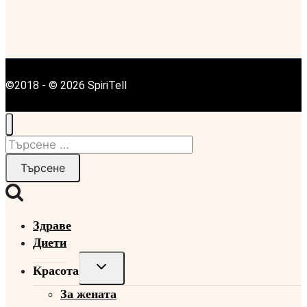
©2018 - © 2026 SpiriTell
Търсене
за:
Здраве
Диети
Toggle
Красота
child
За жената
menu