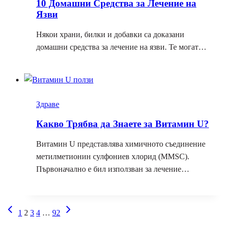
10 Домашни Средства за Лечение на
Язви
Някои храни, билки и добавки са доказани
домашни средства за лечение на язви. Те могат…
Здраве
Какво Трябва да Знаете за Витамин U?
Витамин U представлява химичното съединение
метилметионин сулфониев хлорид (MMSC).
Първоначално е бил използван за лечение…
Навигация
Предишна
Следваща
1
2
3
4
…
92
на
страница
страница