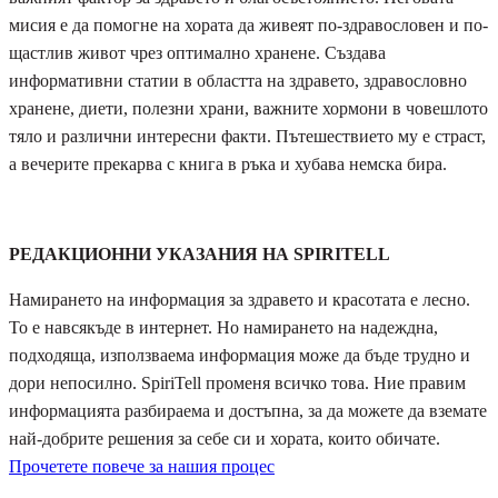
мисия е да помогне на хората да живеят по-здравословен и по-
щастлив живот чрез оптимално хранене. Създава
информативни статии в областта на здравето, здравословно
хранене, диети, полезни храни, важните хормони в човешлото
тяло и различни интересни факти. Пътешествието му е страст,
а вечерите прекарва с книга в ръка и хубава немска бира.
РЕДАКЦИОННИ УКАЗАНИЯ НА SPIRITELL
Намирането на информация за здравето и красотата е лесно.
То е навсякъде в интернет. Но намирането на надеждна,
подходяща, използваема информация може да бъде трудно и
дори непосилно. SpiriTell променя всичко това. Ние правим
информацията разбираема и достъпна, за да можете да вземате
най-добрите решения за себе си и хората, които обичате.
Прочетете повече за нашия процес