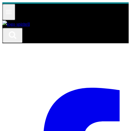
Към
съдържанието