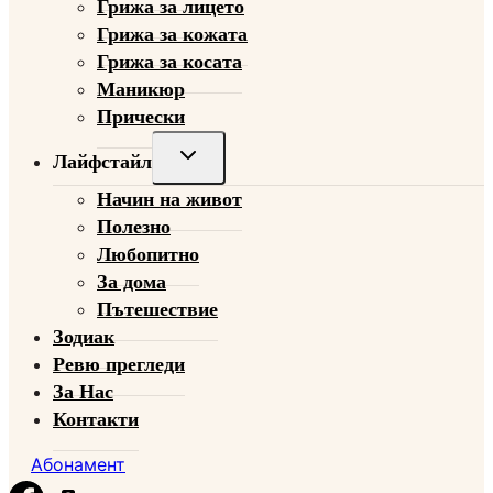
Грижа за лицето
Грижа за кожата
Грижа за косата
Маникюр
Прически
Toggle
Лайфстайл
child
Начин на живот
menu
Полезно
Любопитно
За дома
Пътешествие
Зодиак
Ревю прегледи
За Нас
Контакти
Абонамент