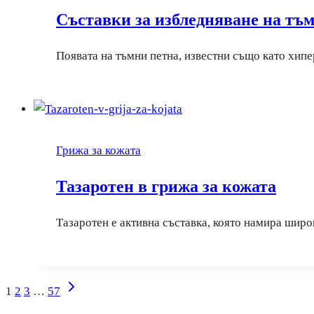
Съставки за избледняване на тъм
Появата на тъмни петна, известни също като хип
Грижа за кожата
Тазаротен в грижа за кожата
Тазаротен е активна съставка, която намира шир
Следваща
Навигация
1
2
3
…
57
страница