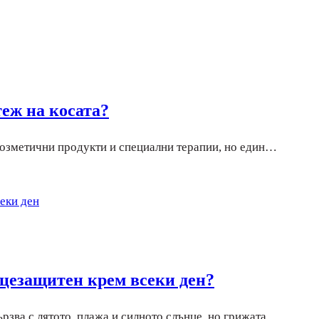
теж на косата?
 козметични продукти и специални терапии, но един…
нцезащитен крем всеки ден?
рзва с лятото, плажа и силното слънце, но грижата…