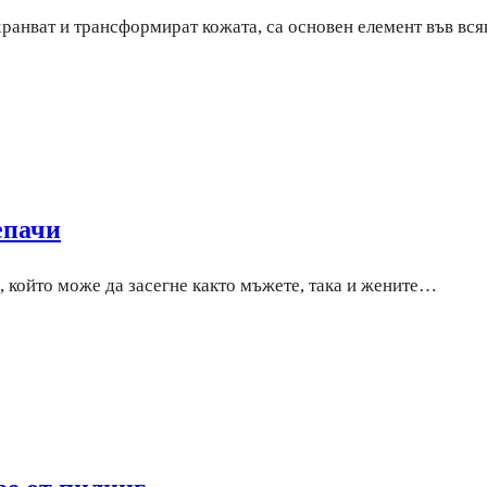
дхранват и трансформират кожата, са основен елемент във вс
епачи
 който може да засегне както мъжете, така и жените…