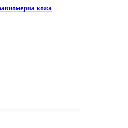
 равномерна кожа
…
…