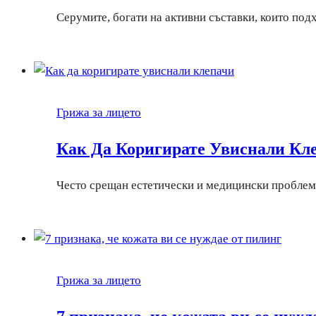
Серумите, богати на активни съставки, които по
Грижа за лицето
Как Да Коригирате Увиснали Кл
Често срещан естетически и медицински проблем,
Грижа за лицето