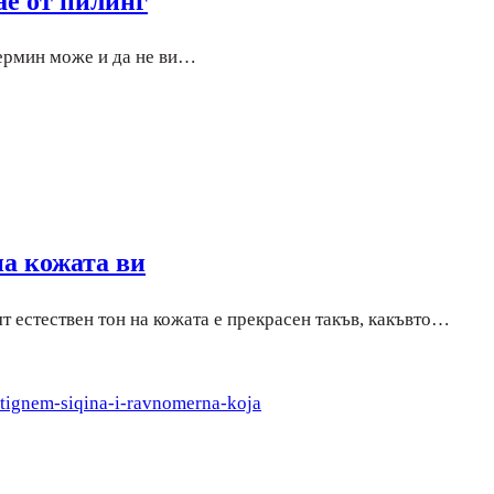
ае от пилинг
 термин може и да не ви…
на кожата ви
т естествен тон на кожата е прекрасен такъв, какъвто…