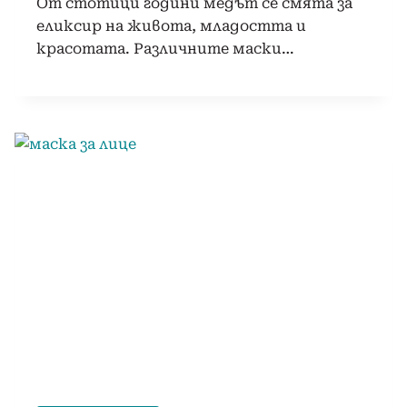
От стотици години медът се смята за
еликсир на живота, младостта и
красотата. Различните маски…