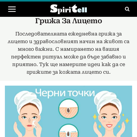
Към
съдържанието
Грижа За Лицето
Последователната ежедневна грижа за
лицето и здравословният начин на живот са
много важни. С намирането на вашия
перфектен ритуал може да бъде забавно и
приятно. Тук ще намерите идеи как да се
грижите за кожата лицето си.