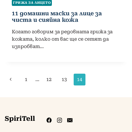
ГРИЖА ЗА ЛИЦЕТО
11 домашни маски за лице за
чиста и сияйна кожа
Когато говорим за редовната грижа за
кожата, колко от вас ще се сетят да
изпробват…
Навигация
Предишна
1
…
12
13
14
на
страница
страницата
SpiriTell