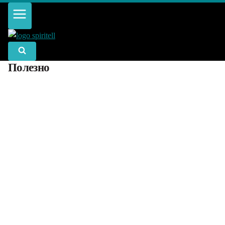
Към
съдържанието
Полезно