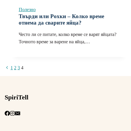
Полезно
Твърди или Рохки – Колко време
отнема да сварите яйцa?
Често ли се питате, колко време се варят яйцата?
Точното време за варене на яйца,…
Навигация
Предишна
1
2
3
4
на
страница
страницата
SpiriTell