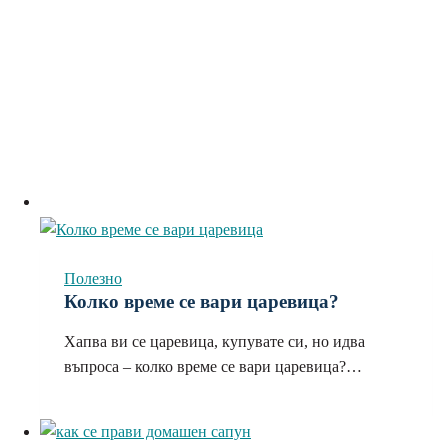
Полезно
Колко време се вари царевица?
Хапва ви се царевица, купувате си, но идва
въпроса – колко време се вари царевица?…