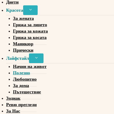
Диети
Toggle
Красота
child
За жената
menu
Грижа за лицето
Грижа за кожата
Грижа за косата
Маникюр
Прически
Toggle
Лайфстайл
child
Начин на живот
menu
Полезно
Любопитно
За дома
Пътешествие
Зодиак
Ревю прегледи
За Нас