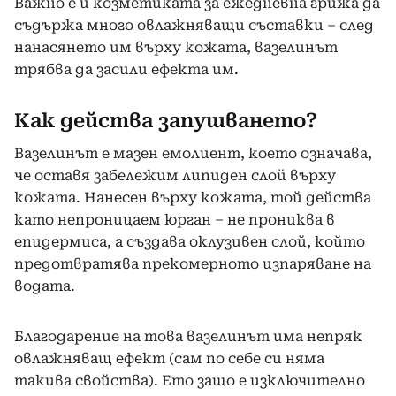
Важно е и козметиката за ежедневна грижа да
съдържа много овлажняващи съставки – след
нанасянето им върху кожата, вазелинът
трябва да засили ефекта им.
Как действа запушването?
Вазелинът е мазен емолиент, което означава,
че оставя забележим липиден слой върху
кожата. Нанесен върху кожата, той действа
като непроницаем юрган – не прониква в
епидермиса, а създава оклузивен слой, който
предотвратява прекомерното изпаряване на
водата.
Благодарение на това вазелинът има непряк
овлажняващ ефект (сам по себе си няма
такива свойства). Ето защо е изключително