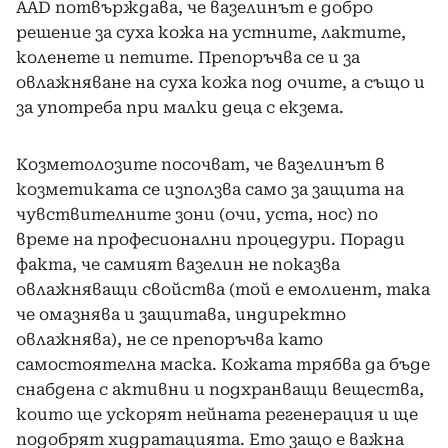
AAD потвърждава, че вазелинът е добро
решение за суха кожа на устните, лактите,
коленете и петите. Препоръчва се и за
овлажняване на суха кожа под очите, а също и
за употреба при малки деца с екзема.
Козметолозите посочват, че вазелинът в
козметиката се използва само за защита на
чувствителните зони (очи, уста, нос) по
време на професионални процедури. Поради
факта, че самият вазелин не показва
овлажняващи свойства (той е емолиент, така
че омазнява и защитава, индиректно
овлажнява), не се препоръчва като
самостоятелна маска. Кожата трябва да бъде
снабдена с активни и подхранващи вещества,
които ще ускорят нейната регенерация и ще
подобрят хидратацията. Ето защо е важна