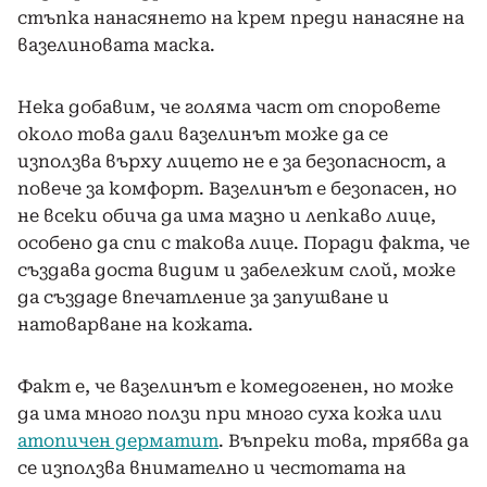
стъпка нанасянето на крем преди нанасяне на
вазелиновата маска.
Нека добавим, че голяма част от споровете
около това дали вазелинът може да се
използва върху лицето не е за безопасност, а
повече за комфорт. Вазелинът е безопасен, но
не всеки обича да има мазно и лепкаво лице,
особено да спи с такова лице. Поради факта, че
създава доста видим и забележим слой, може
да създаде впечатление за запушване и
натоварване на кожата.
Факт е, че вазелинът е комедогенен, но може
да има много ползи при много суха кожа или
атопичен дерматит
. Въпреки това, трябва да
се използва внимателно и честотата на