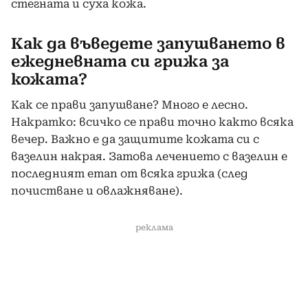
стегната и суха кожа.
Как да въведете запушването в
ежедневната си грижа за
кожата?
Как се прави запушване? Много е лесно.
Накратко: всичко се прави точно както всяка
вечер. Важно е да защитите кожата си с
вазелин накрая. Затова лечението с вазелин е
последният етап от всяка грижа (след
почистване и овлажняване).
реклама