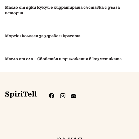
Масло от ядки Кукуи е хидратираща съставка с дълга
история
Морски колаген за здраве и красота
Масло от ела – Свойства и приложения в козметиката
SpiriTell