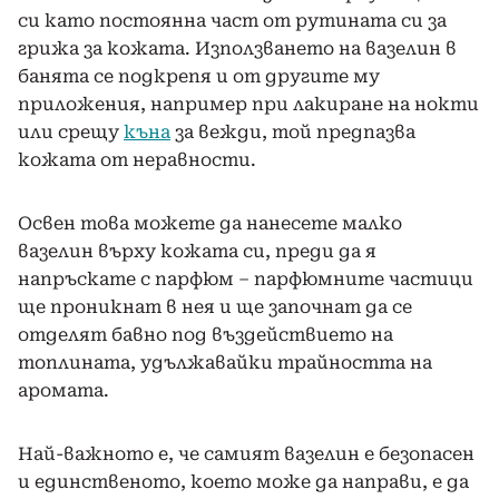
си като постоянна част от рутината си за
грижа за кожата. Използването на вазелин в
банята се подкрепя и от другите му
приложения, например при лакиране на нокти
или срещу
къна
за вежди, той предпазва
кожата от неравности.
Освен това можете да нанесете малко
вазелин върху кожата си, преди да я
напръскате с парфюм – парфюмните частици
ще проникнат в нея и ще започнат да се
отделят бавно под въздействието на
топлината, удължавайки трайността на
аромата.
Най-важното е, че самият вазелин е безопасен
и единственото, което може да направи, е да