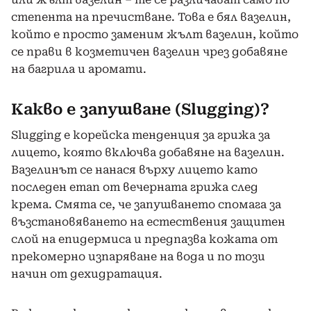
степента на пречистване. Това е бял вазелин,
който е просто заменим жълт вазелин, който
се прави в козметичен вазелин чрез добавяне
на багрила и аромати.
Какво е запушване (Slugging)?
Slugging е корейска тенденция за грижа за
лицето, която включва добавяне на вазелин.
Вазелинът се нанася върху лицето като
последен етап от вечерната грижа след
крема. Смята се, че запушването спомага за
възстановяването на естествения защитен
слой на епидермиса и предпазва кожата от
прекомерно изпаряване на вода и по този
начин от дехидратация.