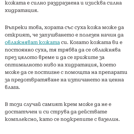
кожата е силно раздразнена и изисква силна
хидратация.
Въпреки това, хората със суха кожа може да
открият, че запушването е полезен начин да
овлажняват кожата
си. Когато кожата ви е
постоянно суха, тя трябва да се овлажнява
през цялото време и да се грижите за
оптималното ниво на хидратация, което
може да се постигне с помощта на препарати
за предотвратяване на изтичането на ценна
влага.
В този случай самият крем може да не е
достатъчен и си струва да действате
комплексно, като се подкрепите с вазелин.