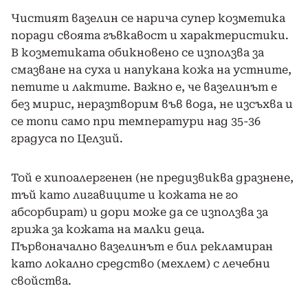
Чистият вазелин се нарича супер козметика
поради своята гъвкавост и характеристики.
В козметиката обикновено се използва за
смазване на суха и напукана кожа на устните,
петите и лактите. Важно е, че вазелинът е
без мирис, неразтворим във вода, не изсъхва и
се топи само при температури над 35-36
градуса по Целзий.
Той е хипоалергенен (не предизвиква дразнене,
тъй като лигавиците и кожата не го
абсорбират) и дори може да се използва за
грижа за кожата на малки деца.
Първоначално вазелинът е бил рекламиран
като локално средство (мехлем) с лечебни
свойства.