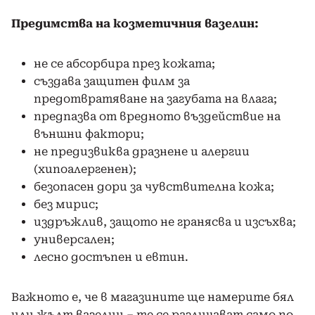
Предимства на козметичния вазелин:
не се абсорбира през кожата;
създава защитен филм за
предотвратяване на загубата на влага;
предпазва от вредното въздействие на
външни фактори;
не предизвиква дразнене и алергии
(хипоалергенен);
безопасен дори за чувствителна кожа;
без мирис;
издръжлив, защото не гранясва и изсъхва;
универсален;
лесно достъпен и евтин.
Важното е, че в магазините ще намерите бял
или жълт вазелин – те се различават само по