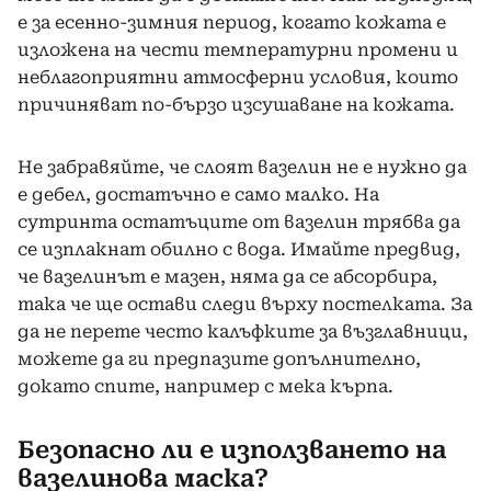
е за есенно-зимния период, когато кожата е
изложена на чести температурни промени и
неблагоприятни атмосферни условия, които
причиняват по-бързо изсушаване на кожата.
Не забравяйте, че слоят вазелин не е нужно да
е дебел, достатъчно е само малко. На
сутринта остатъците от вазелин трябва да
се изплакнат обилно с вода. Имайте предвид,
че вазелинът е мазен, няма да се абсорбира,
така че ще остави следи върху постелката. За
да не перете често калъфките за възглавници,
можете да ги предпазите допълнително,
докато спите, например с мека кърпа.
Безопасно ли е използването на
вазелинова маска?