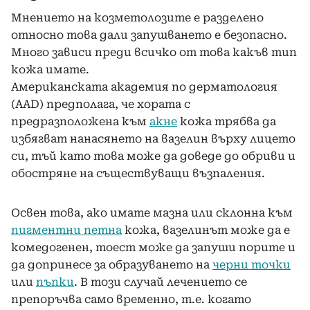
Мнението на козметолозите е разделено
относно това дали запушването е безопасно.
Много зависи преди всичко от това какъв тип
кожа имате.
Американската академия по дерматология
(AAD) предполага, че хората с
предразположена към
акне
кожа трябва да
избягват нанасянето на вазелин върху лицето
си, тъй като това може да доведе до обриви и
обостряне на съществуващи възпаления.
Освен това, ако имате мазна или склонна към
пигментни петна
кожа, вазелинът може да е
комедогенен, тоест може да запуши порите и
да допринесе за образуването на
черни точки
или
пъпки
. В този случай лечението се
препоръчва само временно, т.е. когато