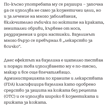
По-късно употребата му се разшири – започна
да се използва не само за козметични цели, но
и за лечение на много заболявания,
включително гъбички по ноктите на краката,
генитални обриви, кървене от носа,
раздразнения и дори настинки. Вазелинът
много бързо се превърнал в „лекарство за
всичко“.
Днес ефектът на вазелина е щателно тестван
и поради това използването му е по-тясно,
макар и все още впечатляващо.
Администрацията по храните и лекарствата
(FDA) класифицира вазелина като одобрено
средство за защита на кожата без рецепта
(OTC) и се използва широко в козметиката и
грижата за кожата.