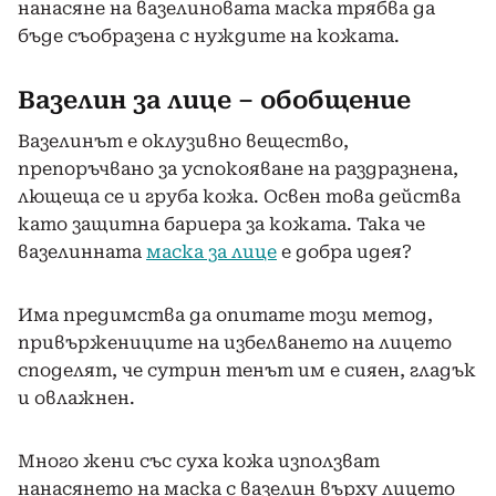
нанасяне на вазелиновата маска трябва да
бъде съобразена с нуждите на кожата.
Вазелин за лице – обобщение
Вазелинът е оклузивно вещество,
препоръчвано за успокояване на раздразнена,
лющеща се и груба кожа. Освен това действа
като защитна бариера за кожата. Така че
вазелинната
маска за лице
е добра идея?
Има предимства да опитате този метод,
привържениците на избелването на лицето
споделят, че сутрин тенът им е сияен, гладък
и овлажнен.
Много жени със суха кожа използват
нанасянето на маска с вазелин върху лицето