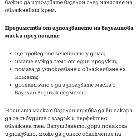
важно да използвате вазелин след нанасяне на
овлажняващ крем.
Предимства от използването на вазелинова
маска през нощта:
ще проведете лечението у дома;
имате нужда само от един продукт;
помага за успокояване и овлажняване на
кожата;
достатъчно е да използвате маска с
вазелин веднъж седмично.
Нощната маска с вазелин трябва да ви накара
да се събудите с гладък и перфектно
овлажнен тен. Запушването, дори понякога
използвано, може да донесе облекчение на