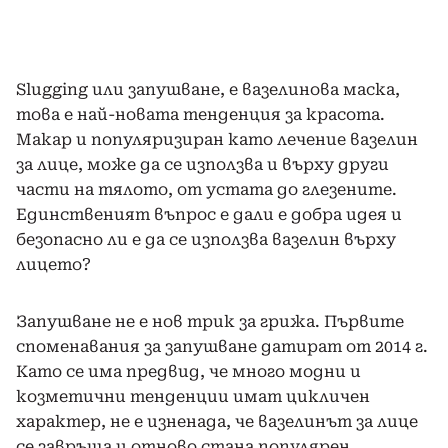
Slugging или запушване, е вазелинова маска,
това е най-новата тенденция за красота.
Макар и популяризиран като лечение вазелин
за лице, може да се използва и върху други
части на тялото, от устата до глезените.
Единственият въпрос е дали е добра идея и
безопасно ли е да се използва вазелин върху
лицето?
Запушване не е нов трик за грижа. Първите
споменавания за запушване датират от 2014 г.
Като се има предвид, че много модни и
козметични тенденции имат цикличен
характер, не е изненада, че вазелинът за лице
се завръща и отново стана популярен.