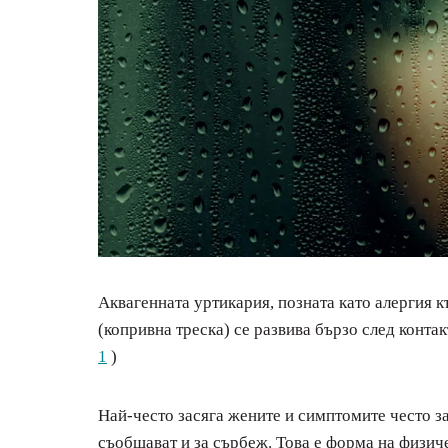
Аквагенната уртикария, позната като алергия к
(копривна треска) се развива бързо след контак
1
)
Най-често засяга жените и симптомите често з
съобщават и за сърбеж. Това е форма на физиче