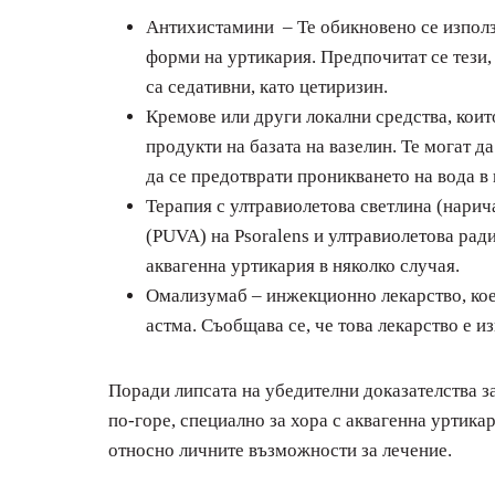
Антихистамини – Те обикновено се използ
форми на уртикария. Предпочитат се тези,
са седативни, като цетиризин.
Кремове или други локални средства, коит
продукти на базата на вазелин. Те могат да
да се предотврати проникването на вода в 
Терапия с ултравиолетова светлина (нарич
(PUVA) на Psoralens и ултравиолетова рад
аквагенна уртикария в няколко случая.
Омализумаб – инжекционно лекарство, коет
астма. Съобщава се, че това лекарство е 
Поради липсата на убедителни доказателства з
по-горе, специално за хора с аквагенна уртика
относно личните възможности за лечение.