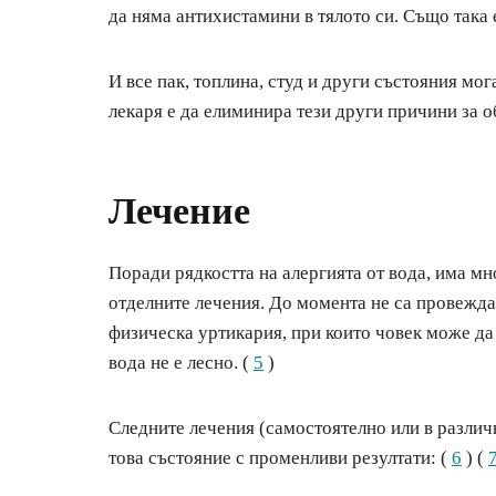
да няма антихистамини в тялото си. Също така 
И все пак, топлина, студ и други състояния мог
лекаря е да елиминира тези други причини за о
Лечение
Поради рядкостта на алергията от вода, има м
отделните лечения. До момента не са провежда
физическа уртикария, при които човек може да 
вода не е лесно. (
5
)
Следните лечения (самостоятелно или в различ
това състояние с променливи резултати: (
6
) (