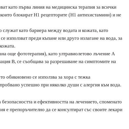
ват като първа линия на медицинска терапия за всички
 които блокират H1 рецепторите (H1 антихистамини) и не
о служат като бариера между водата и кожата, като
 се използват преди къпане или друго излагане на вода, за
кожата.
ана още фототерапия), като ултравиолетово лъчение A
иация B, се съобщава за разрешаване на симптомите на
о обикновено се използва за хора с тежка
изпробвано успешно при няколко души с алергия към вода.
а безопасността и ефективността на лечението, споменато
рия е препоръчително да се консултират със своите лекари