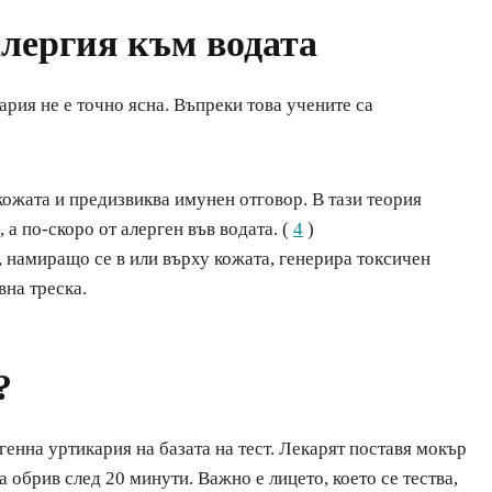
алергия към водата
ария не е точно ясна. Въпреки това учените са
кожата и предизвиква имунен отговор. В тази теория
 а по-скоро от алерген във водата. (
4
)
 намиращо се в или върху кожата, генерира токсичен
вна треска.
?
енна уртикария на базата на тест. Лекарят поставя мокър
 обрив след 20 минути. Важно е лицето, което се тества,