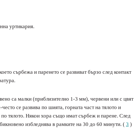
енна уртикария.
което сърбежа и паренето се развиват бързо след контакт
ратура.
ено са малки (приблизително 1-3 мм), червени или с цвят
често се развива по шията, горната част на тялото и
 по тялото. Някои хора също имат сърбеж и парене. След
обикновено избледнява в рамките на 30 до 60 минути. (
3
)