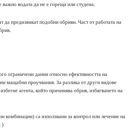
е важно водата да не е гореща или студена.
ат да предизвикат подобни обриви. Част от работата на
брив.
ного ограничени данни относно ефективността на
ни мащабни проучвания. За разлика от други видове
избегне агента, който причинява обрив, избягването на
ни комбинации) са използвани за контрол или лечение на
7
)