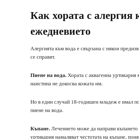
Как хората с алергия 
ежедневието
Алергията към вода е свързана с някои предизв
се справят.
Пиене на вода.
Хората с аквагенна уртикария м
наистина не докосва кожата им.
Но в един случай 18-годишен младеж е имал по
пиене на вода.
Къпане.
Лечението може да направи къпането и
уртикария намаляват честотата на къпане, пон