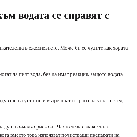
към водата се справят с
икателства в ежедневието. Може би се чудите как хората
огат да пият вода, без да имат реакция, защото водата
дуване на устните и вътрешната страна на устата след
 душ по-малко рискови. Често тези с аквагенна
якога вместо това използват почистващи препарати на