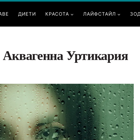
АВЕ
ДИЕТИ
КРАСОТА
ЛАЙФСТАЙЛ
ЗО
 Аквагенна Уртикария