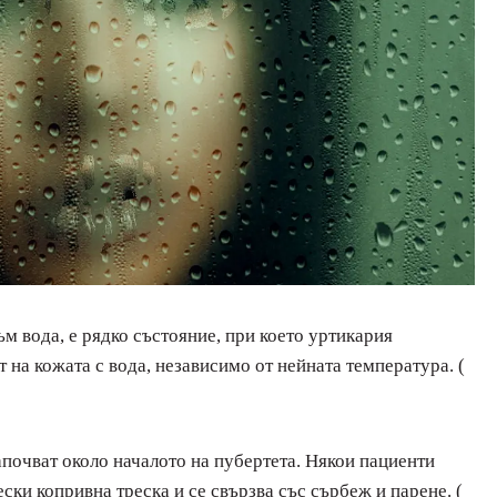
ъм вода, е рядко състояние, при което уртикария
т на кожата с вода, независимо от нейната температура. (
апочват около началото на пубертета. Някои пациенти
ски копривна треска и се свързва със сърбеж и парене. (