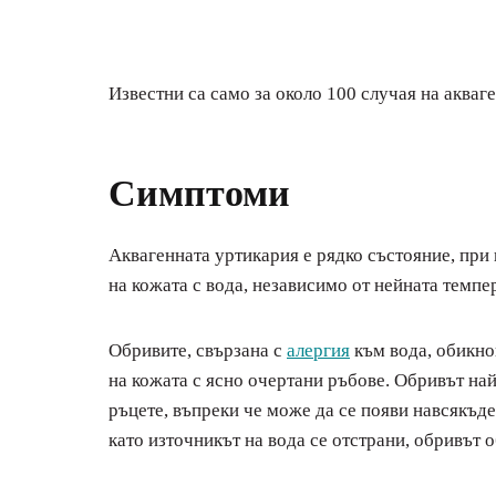
Известни са само за около 100 случая на акваг
Симптоми
Аквагенната уртикария е рядко състояние, при 
на кожата с вода, независимо от нейната темпе
Обривите, свързана с
алергия
към вода, обикнов
на кожата с ясно очертани ръбове. Обривът най-
ръцете, въпреки че може да се появи навсякъде
като източникът на вода се отстрани, обривът 