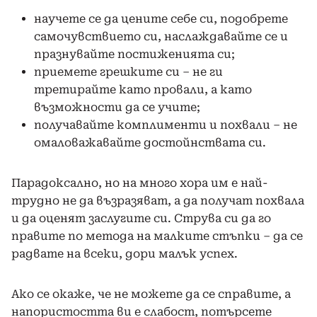
научете се да цените себе си, подобрете
самочувствието си, наслаждавайте се и
празнувайте постиженията си;
приемете грешките си – не ги
третирайте като провали, а като
възможности да се учите;
получавайте комплименти и похвали – не
омаловажавайте достойнствата си.
Парадоксално, но на много хора им е най-
трудно не да възразяват, а да получат похвала
и да оценят заслугите си. Струва си да го
правите по метода на малките стъпки – да се
радвате на всеки, дори малък успех.
Ако се окаже, че не можете да се справите, а
напористостта ви е слабост, потърсете