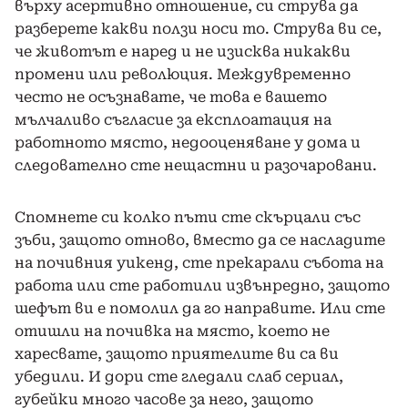
върху асертивно отношение, си струва да
разберете какви ползи носи то. Струва ви се,
че животът е наред и не изисква никакви
промени или революция. Междувременно
често не осъзнавате, че това е вашето
мълчаливо съгласие за експлоатация на
работното място, недооценяване у дома и
следователно сте нещастни и разочаровани.
Спомнете си колко пъти сте скърцали със
зъби, защото отново, вместо да се насладите
на почивния уикенд, сте прекарали събота на
работа или сте работили извънредно, защото
шефът ви е помолил да го направите. Или сте
отишли ​​на почивка на място, което не
харесвате, защото приятелите ви са ви
убедили. И дори сте гледали слаб сериал,
губейки много часове за него, защото