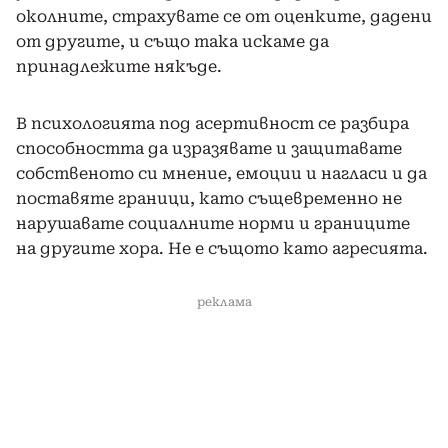
околните, страхувате се от оценките, дадени
от другите, и също така искаме да
принадлежите някъде.
В психологията под асертивност се разбира
способността да изразявате и защитавате
собственото си мнение, емоции и нагласи и да
поставяте граници, като същевременно не
нарушавате социалните норми и границите
на другите хора. Не е същото като агресията.
реклама