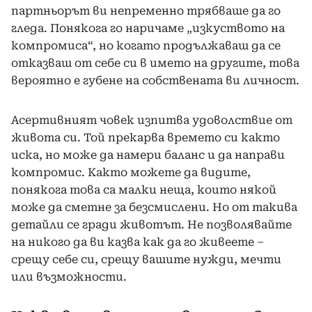
партньорът ви непременно трябваше да го
гледа. Понякога го наричаме „изкуството на
компромиса“, но когато продължаваш да се
отказваш от себе си в името на другите, това
вероятно е губене на собствената ви личност.
Асертивният човек изпитва удоволствие от
живота си. Той прекарва времето си както
иска, но може да намери баланс и да направи
компромис. Както можете да видите,
понякога това са малки неща, които някой
може да сметне за безсмислени. Но от такива
детайли се гради животът. Не позволявайте
на никого да ви казва как да го живеете –
срещу себе си, срещу вашите нужди, мечти
или възможности.