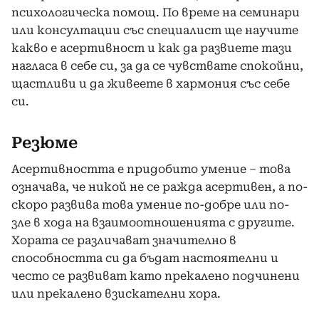
психологическа помощ. По време на семинари
или консултации със специалист ще научите
какво е асертивност и как да развиете тази
нагласа в себе си, за да се чувствате спокойни,
щастливи и да живеете в хармония със себе
си.
Резюме
Асертивността е придобито умение – това
означава, че никой не се ражда асертивен, а по-
скоро развива това умение по-добре или по-
зле в хода на взаимоотношенията с другите.
Хората се различават значително в
способността си да бъдат настоятелни и
често се развиват като прекалено подчинени
или прекалено взискателни хора.