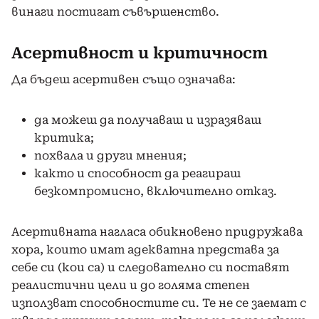
винаги постигат съвършенство.
Асертивност и критичност
Да бъдеш асертивен също означава:
да можеш да получаваш и изразяваш
критика;
похвала и други мнения;
както и способност да реагираш
безкомпромисно, включително отказ.
Асертивната нагласа обикновено придружава
хора, които имат адекватна представа за
себе си (кои са) и следователно си поставят
реалистични цели и до голяма степен
използват способностите си. Те не се заемат с