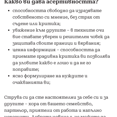
Какво ви дава асертивността?
способността свободно да изразявате
собственото си мнение, без страх от
съдене или критика;
уважение към другите – в техните очи
вие ставате уверен и решителен човек да
защитава своите граници и вярвания;
ценна информация – способността да
приемате градивна критика ви позволява
да уловите какво е лошо и да не го
поправите;
ясно формулиране на нуждите и
очакванията ви;
Струва си да сте настоятелни за себе си и за
другите – хора от вашето семейство,
партньор, приятели от работа и напълно
непознати. Добрата новина е, че можете да