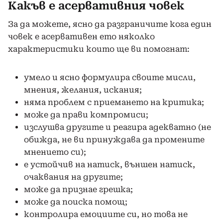
Какъв е асервативния човек
За да можете, ясно да разграничите кога един
човек е асервативен ето няколко
характеристики които ще ви помогнат:
умело и ясно формулира своите мисли,
мнения, желания, искания;
няма проблем с приемането на критика;
може да прави компромиси;
изслушва другите и реагира адекватно (не
обижда, не ви принуждава да промените
мнението си);
е устойчив на натиск, външен натиск,
очаквания на другите;
може да признае грешка;
може да поиска помощ;
контролира емоциите си, но това не