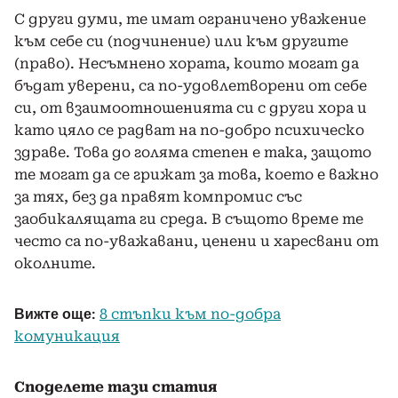
С други думи, те имат ограничено уважение
към себе си (подчинение) или към другите
(право). Несъмнено хората, които могат да
бъдат уверени, са по-удовлетворени от себе
си, от взаимоотношенията си с други хора и
като цяло се радват на по-добро психическо
здраве. Това до голяма степен е така, защото
те могат да се грижат за това, което е важно
за тях, без да правят компромис със
заобикалящата ги среда. В същото време те
често са по-уважавани, ценени и харесвани от
околните.
:
8 стъпки към по-добра
Вижте още
комуникация
Споделете тази статия