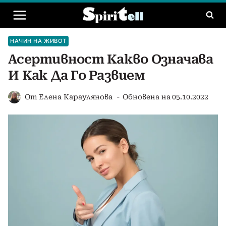
Към
съдържанието
НАЧИН НА ЖИВОТ
Асертивност Какво Означава
И Как Да Го Развием
От
Елена Караулянова
Обновена на
05.10.2022