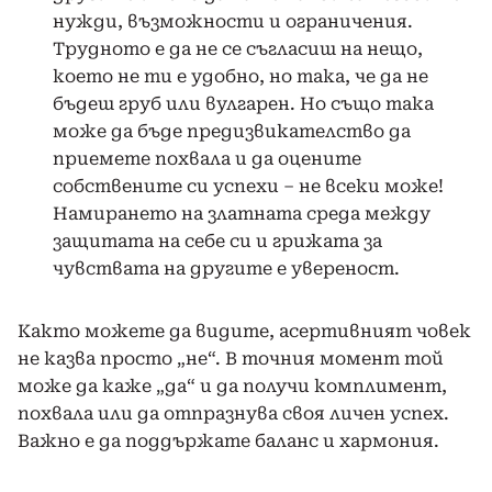
нужди, възможности и ограничения.
Трудното е да не се съгласиш на нещо,
което не ти е удобно, но така, че да не
бъдеш груб или вулгарен. Но също така
може да бъде предизвикателство да
приемете похвала и да оцените
собствените си успехи – не всеки може!
Намирането на златната среда между
защитата на себе си и грижата за
чувствата на другите е увереност.
Както можете да видите, асертивният човек
не казва просто „не“. В точния момент той
може да каже „да“ и да получи комплимент,
похвала или да отпразнува своя личен успех.
Важно е да поддържате баланс и хармония.