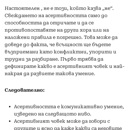
Настоятелен , не е този, който казва „не“.
Свеждането на асертивността само до
способността да отричате и да се
противопоставяте на други хора или на
наложени правила е погрешно. Това може да
доведе до факта, че всъщност ще бъдете
възприемани като конфликтни, упорити и
трудни за разбиране. Първо трябва да
дефинирате какво е асертивният човек и най-
накрая да развиете такова умение.
Следователно:
Асертивността е комуникативно умение,
изведено на следващото ниво.
Асертивният човек може да говори с
другите и ясно да каже какви са неговите