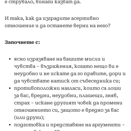
е струвало, винаги казват да.
И така, как да изградите асертивно
отношение и да останете верни на него?
Започнете с:
ясно изразяване на вашите мисли и
чувства – възражения, когато нещо ви е
неудобно и не искате да го правите, дори и
да чувствате натиск от събеседника си;
противоположни нагласи, които са лоши
за вас, вредни, неудобни, плашещи, гняв,
страх – искане другият човек да промени
отношението си, защото е вредно за вас
(или други);
подготовка и представяне на аргументи –