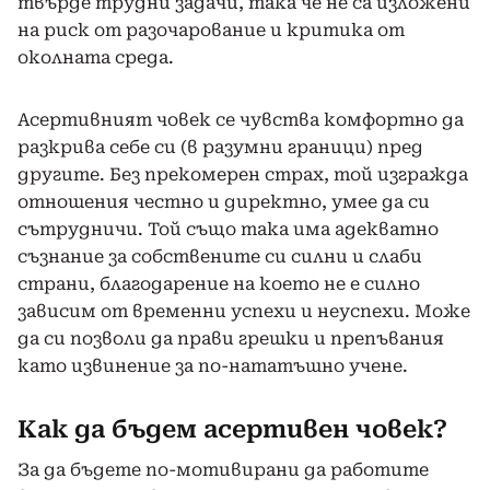
твърде трудни задачи, така че не са изложени
на риск от разочарование и критика от
околната среда.
Асертивният човек се чувства комфортно да
разкрива себе си (в разумни граници) пред
другите. Без прекомерен страх, той изгражда
отношения честно и директно, умее да си
сътрудничи. Той също така има адекватно
съзнание за собствените си силни и слаби
страни, благодарение на което не е силно
зависим от временни успехи и неуспехи. Може
да си позволи да прави грешки и препъвания
като извинение за по-нататъшно учене.
Как да бъдем асертивен човек?
За да бъдете по-мотивирани да работите