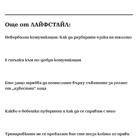
Още от ЛАЙФСТАЙЛ:
Невербална комуникация: Как да разбирате езика на тялото
8 стъпки към по-добра комуникация
Ето защо трябва да помислите върху съветите за уелнес
от „известни“ лица
Какво е бебешки пубертет и как да се справим с него
Тренировките не се провалят вие сте този който го прави