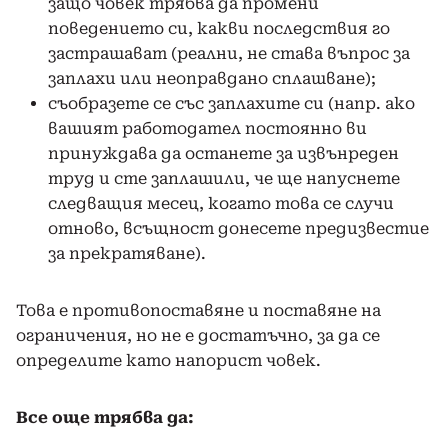
защо човек трябва да промени
поведението си, какви последствия го
застрашават (реални, не става въпрос за
заплахи или неоправдано сплашване);
съобразете се със заплахите си (напр. ако
вашият работодател постоянно ви
принуждава да останете за извънреден
труд и сте заплашили, че ще напуснете
следващия месец, когато това се случи
отново, всъщност донесете предизвестие
за прекратяване).
Това е противопоставяне и поставяне на
ограничения, но не е достатъчно, за да се
определите като напорист човек.
Все още трябва да: