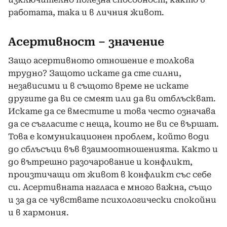
работата, така и в личния живот.
Асертивност – значение
Защо асертивното отношение е толкова
трудно? Защото искате да сте силни,
независими и в същото време не искате
другите да ви се смеят или да ви отблъскват.
Искате да се вместите и това често означава
да се съгласите с неща, които не ви се вършат.
Това е комуникационен проблем, който води
до сблъсъци във взаимоотношенията. Както и
до вътрешно разочарование и конфликт,
произтичащи от живот в конфликт със себе
си. Асертивната нагласа е много важна, също
и за да се чувствате психологически спокойни
и в хармония.