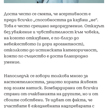
Доста често се смята, че асертивност е
преди всичко „способността да казваш „не“.
Това е често срещано недоразумение. Отказът
без уважение и чувствителност към човека,
на когото отказваме, е по-близо до
невежеството (и дори арогантност),
отколкото до истинската категоричност,
която по същество е доста благородно
умение.
Напоследък се говори толкова много за
настоятелността, защото хората живеят
под голям натиск. Бомбардирани от всички
страни от очакванията на другите, но и от
своите собствени. Те идват от факта, че
участвате в ежедневната надпреварата с