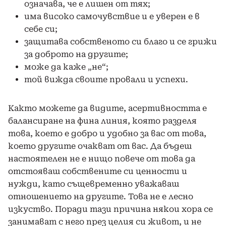
означава, че е лишен от тях;
има високо самочувствие и е уверен е в
себе си;
защитава собственото си благо и се грижи
за доброто на другите;
може да каже „не“;
той вижда своите провали и успехи.
Както можете да видите, асертивността е
балансиране на фина линия, която разделя
това, което е добро и удобно за вас от това,
което другите очакват от вас. Да бъдеш
настоятелен не е нищо повече от това да
отстояваш собствените си ценности и
нужди, като същевременно уважаваш
отношението на другите. Това не е лесно
изкуство. Поради тази причина някои хора се
занимават с него през целия си живот, и не