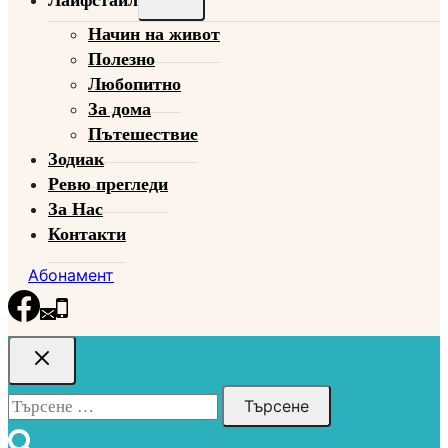
Лайфстайл
child
Начин на живот
menu
Полезно
Любопитно
За дома
Пътешествие
Зодиак
Ревю прегледи
За Нас
Контакти
Абонамент
Търсене
за: