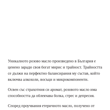
Уникалното розово масло произведено в България е
ценено заради своя богат мирис и трайност. Трайността
се дължи на перфектно балансирания му състав, който
включва алкохоли, восъци и микрокомпоненти.
Освен със страхотния си аромат, розовото масло има
способността да облекчава болка, стрес и депресия.
Според проучвания етеричното масло, получено от