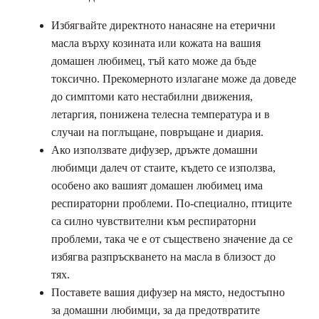
Избягвайте директното нанасяне на етерични
масла върху козината или кожата на вашия
домашен любимец, тъй като може да бъде
токсично. Прекомерното излагане може да доведе
до симптоми като нестабилни движения,
летаргия, понижена телесна температура и в
случаи на поглъщане, повръщане и диария.
Ако използвате дифузер, дръжте домашни
любимци далеч от стаите, където се използва,
особено ако вашият домашен любимец има
респираторни проблеми. По-специално, птиците
са силно чувствителни към респираторни
проблеми, така че е от съществено значение да се
избягва разпръскването на масла в близост до
тях.
Поставете вашия дифузер на място, недостъпно
за домашни любимци, за да предотвратите