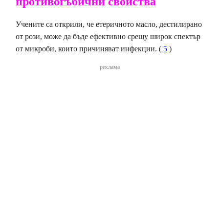
противогъбични свойства
Учените са открили, че етеричното масло, дестилирано
от рози, може да бъде ефективно срещу широк спектър
от микроби, които причиняват инфекции. (
5
)
реклама