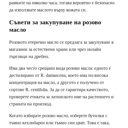
рамките на няколко часа, тогава вероятно е безопасно
да използвате маслото върху кожата си.
Съвети за закупуване на розово
масло
Розовото етерично масло се предлага за закупуване в
магазини за естествени храни или чрез онлайн
търговци на дребно.
Има два често срещани вида розови масла: едното е
дестилирано от R. damascena, което има по-висока
концентрация на масло, а другото е получено от
сортове R. centifolia. За да се гарантира качеството,
проверете етикета за латинското име на растението и
страната на произход.
Когато избирате розово масло, изберете бутилки с
тъмно кехлибарен или тъмно син цвят. Това е така,