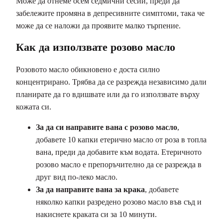
Може да отнеме осем седмични сесии, преди да
забележите промяна в депресивните симптоми, така че
може да се наложи да проявите малко търпение.
Как да използвате розово масло
Розовото масло обикновено е доста силно
концентрирано. Трябва да се разрежда независимо дали
планирате да го вдишвате или да го използвате върху
кожата си.
За да си направите вана с розово масло
,
добавете 10 капки етерично масло от роза в топла
вана, преди да добавите към водата. Етеричното
розово масло е препоръчително да се разрежда в
друг вид по-леко масло.
За да направите вана за крака
, добавете
няколко капки разредено розово масло във съд и
накиснете краката си за 10 минути.