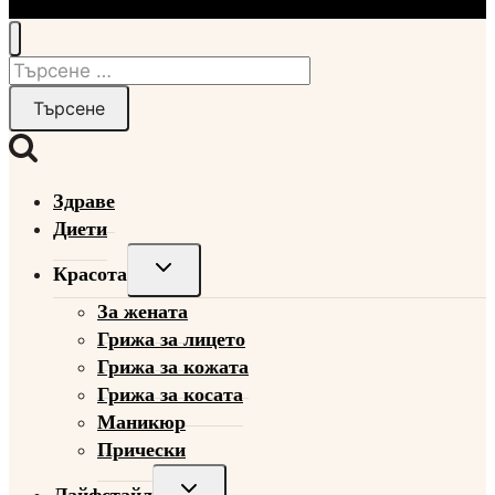
Търсене
за:
Здраве
Диети
Toggle
Красота
child
За жената
menu
Грижа за лицето
Грижа за кожата
Грижа за косата
Маникюр
Прически
Toggle