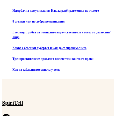
Невербална комуникация: Как да разбирате езика на тялото
8 стъпки към по-добра комуникация
Ето защо трябва да помислите върху съветите за уелнес от „известни“
лица
Какво е бебешки пубертет и как да се справим с него
Тренировките не се провалят вие сте този който го прави
Как да забавляваме децата у дома
SpiriTell