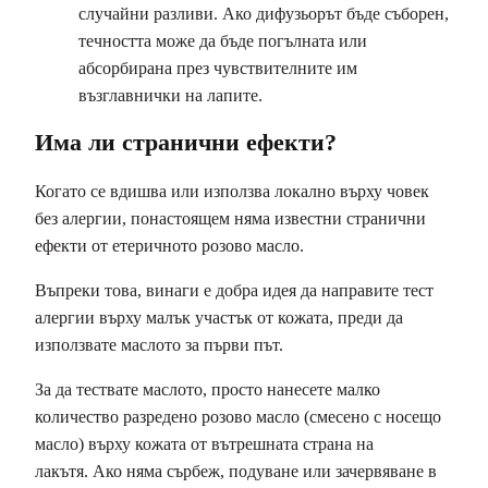
случайни разливи. Ако дифузьорът бъде съборен,
течността може да бъде погълната или
абсорбирана през чувствителните им
възглавнички на лапите.
Има ли странични ефекти?
Когато се вдишва или използва локално върху човек
без алергии, понастоящем няма известни странични
ефекти от етеричното розово масло.
Въпреки това, винаги е добра идея да направите тест
алергии върху малък участък от кожата, преди да
използвате маслото за първи път.
За да тествате маслото, просто нанесете малко
количество разредено розово масло (смесено с носещо
масло) върху кожата от вътрешната страна на
лакътя. Ако няма сърбеж, подуване или зачервяване в