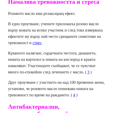
Намалява тревожността и стреса
Розовото масло има релаксиращ ефект.
В едно проучване, учените приложиха розово масло
върху кожата на всеки участник и след това измерваха
ефектите му върху най-често срещаните симптоми на
тревожност и
стрес
.
Кръвното налягане, сърдечната честота, дишането,
нивата на кортизол и нивата на кислород в кръвта
намаляват. Участниците съобщават, че се чувстват
много по-спокойни след лечението с масло. (
3
)
Друг проучване с участието на над 100 бременни жени,
установи, че розовото масло понижава нивата на
тревожност по време на раждането. (
4
)
Антибактериални,