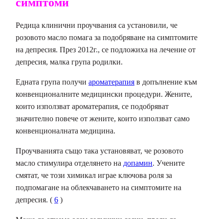
симптоми
Редица клинични проучвания са установили, че
розовото масло помага за подобряване на симптомите
на депресия. През 2012г., се подложиха на лечение от
депресия, малка група родилки.
Едната група получи
ароматерапия
в допълнение към
конвенционалните медицински процедури. Жените,
които използват ароматерапия, се подобряват
значително повече от жените, които използват само
конвенционалната медицина.
Проучванията също така установяват, че розовото
масло стимулира отделянето на
допамин
. Учените
смятат, че този химикал играе ключова роля за
подпомагане на облекчаването на симптомите на
депресия. (
6
)