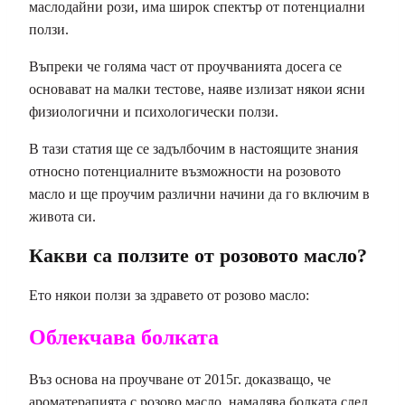
маслодайни рози, има широк спектър от потенциални
ползи.
Въпреки че голяма част от проучванията досега се
основават на малки тестове, наяве излизат някои ясни
физиологични и психологически ползи.
В тази статия ще се задълбочим в настоящите знания
относно потенциалните възможности на розовото
масло и ще проучим различни начини да го включим в
живота си.
Какви са ползите от розовото масло?
Ето някои ползи за здравето от розово масло:
Облекчава болката
Въз основа на проучване от 2015г. доказващо, че
ароматерапията с розово масло, намалява болката след