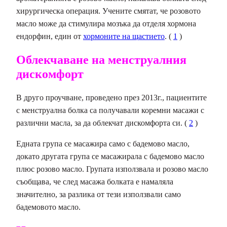
хирургическа операция. Учените смятат, че розовото
масло може да стимулира мозъка да отделя хормона
ендорфин, един от
хормоните на щастието
. (
1
)
Облекчаване на менструалния
дискомфорт
В друго проучване, проведено през 2013г., пациентите
с менструална болка са получавали коремни масажи с
различни масла, за да облекчат дискомфорта си. (
2
)
Едната група се масажира само с бадемово масло,
докато другата група се масажирала с бадемово масло
плюс розово масло. Групата използвала и розово масло
съобщава, че след масажа болката е намаляла
значително, за разлика от тези използвали само
бадемовото масло.