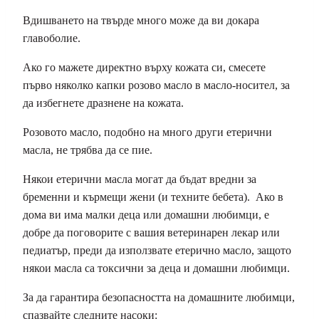
Вдишването на твърде много може да ви докара
главоболие.
Ако го мажете директно върху кожата си, смесете
първо няколко капки розово масло в масло-носител, за
да избегнете дразнене на кожата.
Розовото масло, подобно на много други етерични
масла, не трябва да се пие.
Някои етерични масла могат да бъдат вредни за
бременни и кърмещи жени (и техните бебета). Ако в
дома ви има малки деца или домашни любимци, е
добре да поговорите с вашия ветеринарен лекар или
педиатър, преди да използвате етерично масло, защото
някои масла са токсични за деца и домашни любимци.
За да гарантира безопасността на домашните любимци,
спазвайте следните насоки: