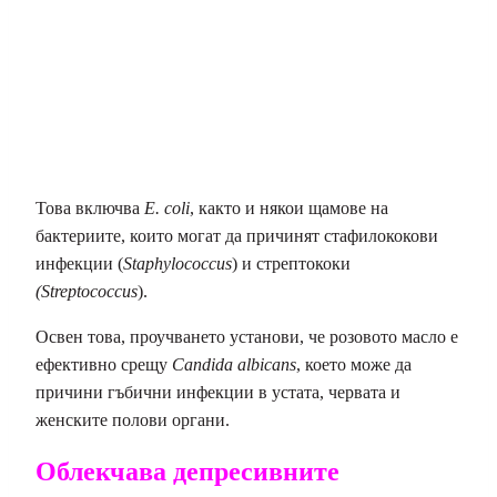
Това включва
E. coli
, както и някои щамове на
бактериите, които могат да причинят стафилококови
инфекции (
Staphylococcus
) и стрептококи
(Streptococcus
).
Освен това, проучването установи, че розовото масло е
ефективно срещу
Candida albicans
, което може да
причини гъбични инфекции в устата, червата и
женските полови органи.
Облекчава депресивните