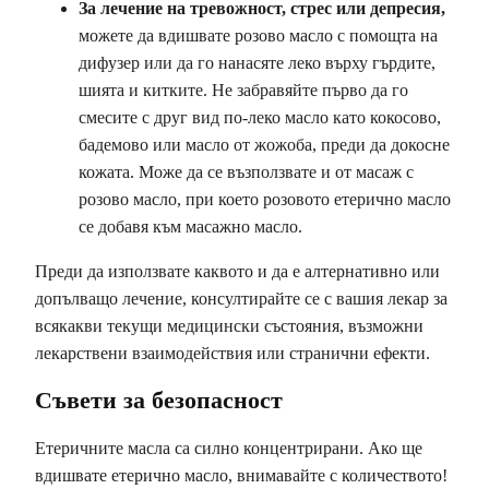
За лечение на тревожност, стрес или депресия,
можете да вдишвате розово масло с помощта на
дифузер или да го нанасяте леко върху гърдите,
шията и китките. Не забравяйте първо да го
смесите с друг вид по-леко масло като кокосово,
бадемово или масло от жожоба, преди да докосне
кожата. Може да се възползвате и от масаж с
розово масло, при което розовото етерично масло
се добавя към масажно масло.
Преди да използвате каквото и да е алтернативно или
допълващо лечение, консултирайте се с вашия лекар за
всякакви текущи медицински състояния, възможни
лекарствени взаимодействия или странични ефекти.
Съвети за безопасност
Етеричните масла са силно концентрирани. Ако ще
вдишвате етерично масло, внимавайте с количеството!