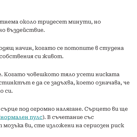
тнема около тридесет минути, но
но въздействие.
ходящ начин, когато се потопите в студена
 собствения си живот.
е. Когато човешкото тяло усети ниската
тинктът е да се задъхва, което означава, че
о си.
сърце под огромно налягане. Сърцето ви ще
(
нормален пулс
). В съчетание със
 мозъка ви, сте изложени на сериозен риск