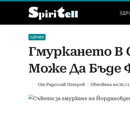
Към
съдържанието
ЗДР
ЗДРАВЕ
Гмуркането В 
Може Да Бъде 
От
Радослав Петров
Обновена на
26.11