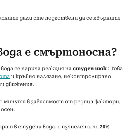
мислите дали сте подготвени да се хвърлите
вода е смъртоносна?
вода се нарича реакция на
студен шок
: Това
тота
и кръвно налягане, неконтролирано
ни движения.
ко минути в зависимост от редица фактори,
осен.
рат в студена вода, е изчислено, че
20%