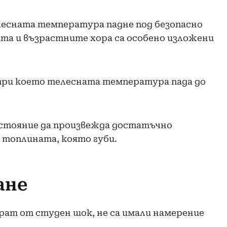
лесната температура падне под безопасно
ата и възрастните хора са особено изложени
при което телесната температура пада до
състояние да произвежда достатъчно
а топлината, която губи.
ане
ират от студен шок, не са имали намерение