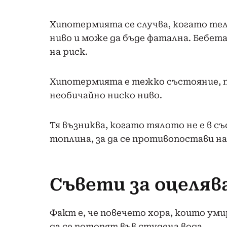
Хипотермията се случва, когато те
ниво и може да бъде фатална. Бебет
на риск.
Хипотермията е тежко състояние, 
необичайно ниско ниво.
Тя възниква, когато тялото не е в 
топлина, за да се противопостави н
Съвети за оцеляв
Факт е, че повечето хора, които ум
да се потопят във студена вода.