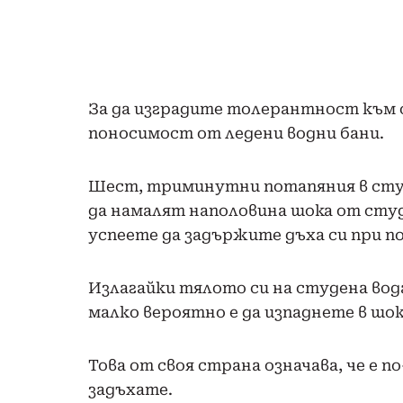
За да изградите толерантност към 
поносимост от ледени водни бани.
Шест, триминутни потапяния в студе
да намалят наполовина шока от студ
успеете да задържите дъха си при по
Излагайки тялото си на студена вод
малко вероятно е да изпаднете в шок
Това от своя страна означава, че е п
задъхате.