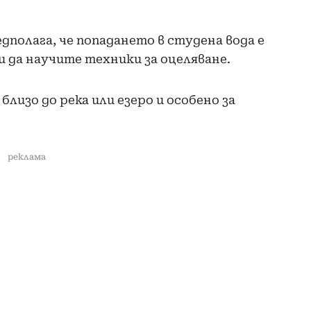
едполага, че попадането в студена вода е
и да научите техники за оцеляване.
близо до река или езеро и особено за
реклама