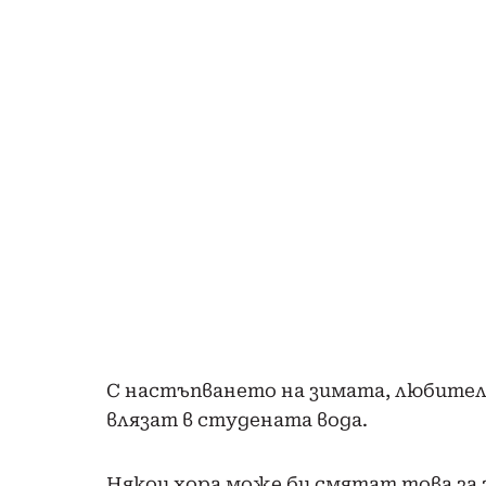
С настъпването на зимата, любител
влязат в студената вода.
Някои хора може би смятат това за 