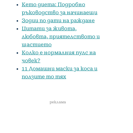
Кето диета: Подробно
ръководство за начинаещи
Зодии по дати на раждане
Цитати за живота,
любовта, приятелството и
щастието
Колко е нормалния пулс на
човек?
11 Домашни маски за коса и
ползите то тях
реклама