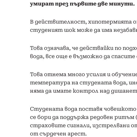
умират през първите две минути.
В действителност, хипотермията о
студеният шок може да има незабав
Това означава, че действайки по под
вода, все още е възможно да спасите
Това отнема много усилия и обучени
температура на студената вода, инс
няма да имате контрол над дишанет
Студената вода поставя човешкото 
се бори да поддържа редовен ритъм 
страховите сигнали, изстрелвани от
от
сърдечен арест.