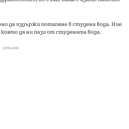
ено да издържи потапяне в студена вода. Ние
 която да ни пази от студената вода.
реклама