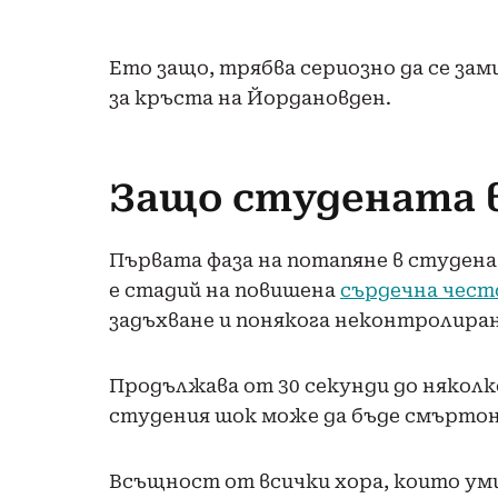
Ето защо, трябва сериозно да се за
за кръста на Йордановден.
Защо студената 
Първата фаза на потапяне в студена 
е стадий на повишена
сърдечна чес
задъхване и понякога неконтролира
Продължава от 30 секунди до някол
студения шок може да бъде смъртон
Всъщност от всички хора, които уми