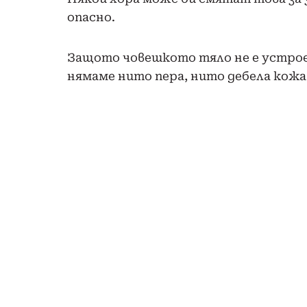
опасно.
Защото
човешкото тяло
не е устро
нямаме нито пера, нито дебела кожа