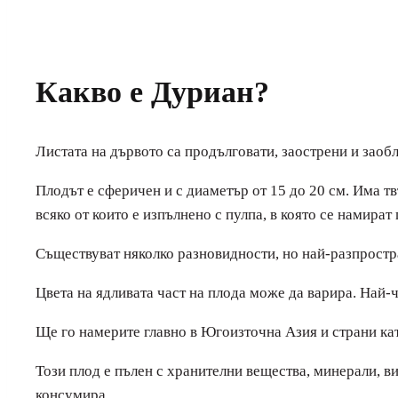
Какво е Дуриан?
Листата на дървото са продълговати, заострени и заобл
Плодът е сферичен и с диаметър от 15 до 20 см. Има т
всяко от които е изпълнено с пулпа, в която се намират 
Съществуват няколко разновидности, но най-разпрост
Цвета на ядливата част на плода може да варира. Най-ч
Ще го намерите главно в Югоизточна Азия и страни ка
Този плод е пълен с хранителни вещества, минерали, в
консумира.