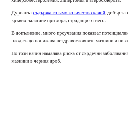
хиперхолестеролемия, хипертония и атеросклероза.
Дурианът
съдържа голямо количество калий
, добър за
кръвно налягане при хора, страдащи от него.
В допълнение, много проучвания показват потенциални
плод също понижава нездравословните мазнини и ниват
По този начин намалява риска от сърдечни заболявани
мазнини в черния дроб.