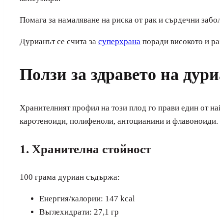
Помага за намаляване на риска от рак и сърдечни забо
Дурианът се счита за
суперхрана
поради високото и р
Ползи за здравето на дур
Хранителният профил на този плод го прави един от на
каротеноиди, полифеноли, антоцианини и флавоноиди.
1. Хранителна стойност
100 грама дуриан съдържа:
Енергия/калории: 147 kcal
Въглехидрати: 27,1 гр