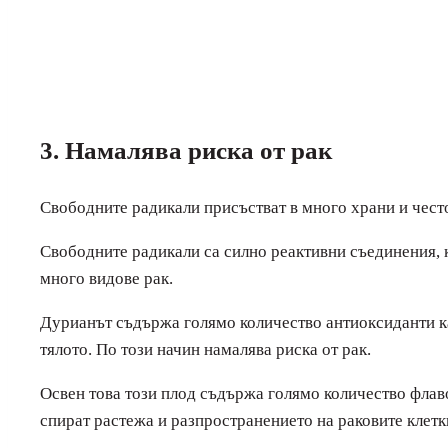
3. Намалява риска от рак
Свободните радикали присъстват в много храни и чест
Свободните радикали са силно реактивни съединения, к
много видове рак.
Дурианът съдържа голямо количество антиоксиданти ка
тялото. По този начин намалява риска от рак.
Освен това този плод съдържа голямо количество флаво
спират растежа и разпространението на раковите клетки