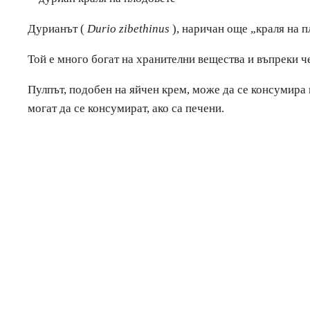
Дурианът (
Durio zibethinus
), наричан още „краля на п
Той е много богат на хранителни вещества и въпреки че
Пулпът, подобен на яйчен крем, може да се консумира 
могат да се консумират, ако са печени.