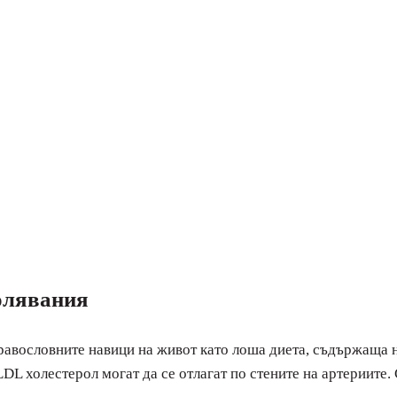
болявания
равословните навици на живот като лоша диета, съдържаща 
DL холестерол могат да се отлагат по стените на артериите.