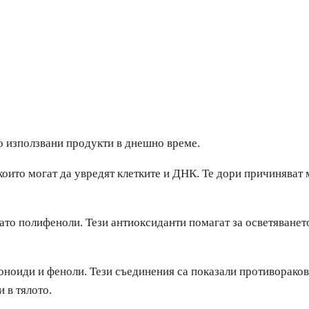
о използвани продукти в днешно време.
оито могат да увредят клетките и ДНК. Те дори причиняват 
то полифеноли. Тези антиоксиданти помагат за осветяванет
ноиди и феноли. Тези съединения са показали противоракова 
 в тялото.