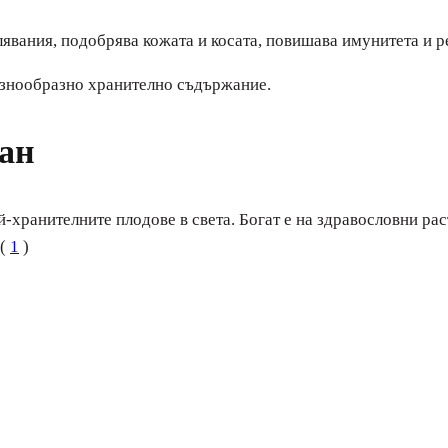
лявания, подобрява кожата и косата, повишава имунитета и р
азнообразно хранително съдържание.
иан
й-хранителните плодове в света. Богат е на здравословни ра
 (
1
)