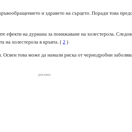
 кръвообращението и здравето на сърцето. Поради това пред
те ефекти на дуриана за понижаване на холестерола. Следов
а на холестерола в кръвта. (
2
)
я. Освен това може да намали риска от чернодробни заболяв
реклама