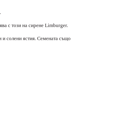
.
ява с този на сирене Limburger.
и и солени ястия. Семената също