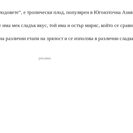
лодовете“, е тропически плод, популярен в Югоизточна Азия
 има мек сладък вкус, той има и остър мирис, който се сравн
на различни етапи на зрялост и се използва в различни сладк
реклама