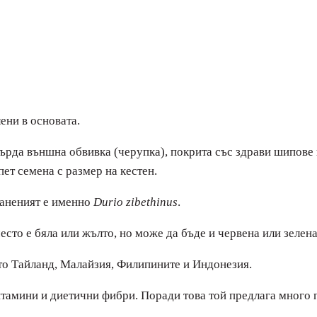
ени в основата.
върда външна обвивка (черупка), покрита със здрави шипове
пет семена с размер на кестен.
раненият е именно
Durio zibethinus
.
есто е бяла или жълто, но може да бъде и червена или зелена
то Тайланд, Малайзия, Филипините и Индонезия.
итамини и диетични фибри. Поради това той предлага много по