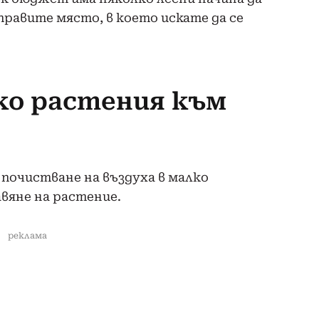
аправите място, в което искате да се
ко растения към
 почистване на въздуха в малко
вяне на растение.
реклама