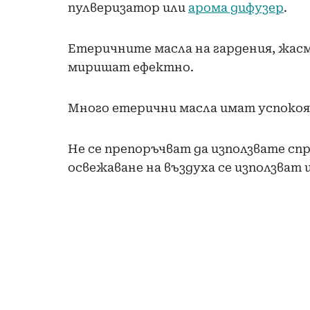
пулверизатор или
арома дифузер
.
Етеричните масла на гардения, жасми
миришат ефектно.
Много етерични масла имат успокоя
Не се препоръчват да използвате спр
освежаване на въздуха се използват