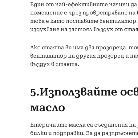
Един от най-ефективните начини да
помещение е чрез провретряване на 
това е като поставите вентилатор н
издухване на застоял въздух от ста
Ако стаята ви има два прозореца, т
вентилатор на другия прозорец и на
въздух в стаята.
5.Използвайте ос
масло
Етеричните масла са съединения на 
билки и подправки. За да разпръсне