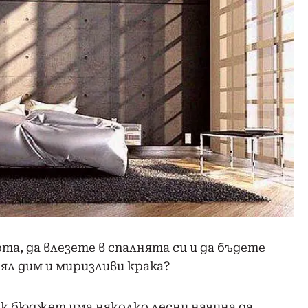
та, да влезете в спалнята си и да бъдете
л дим и миризливи крака?
ък бюджет има няколко лесни начина да