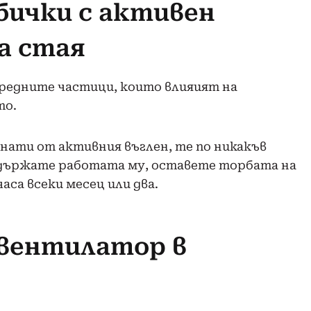
бички с активен
а стая
вредните частици, които влияият на
то.
нати от активния въглен, те по никакъв
оддържате работата му, оставете торбата на
аса всеки месец или два.
 вентилатор в