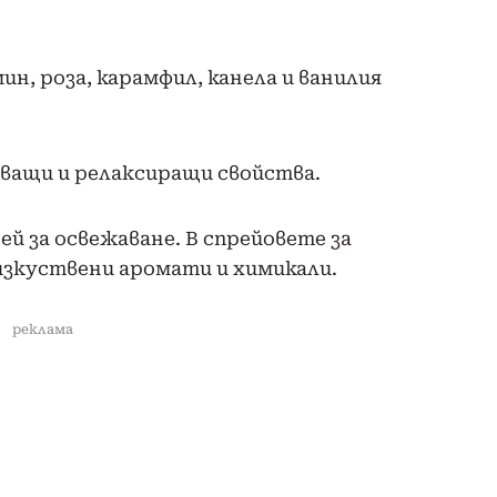
н, роза, карамфил, канела и ванилия
ващи и релаксиращи свойства.
ей за освежаване. В спрейовете за
 изкуствени аромати и химикали.
реклама