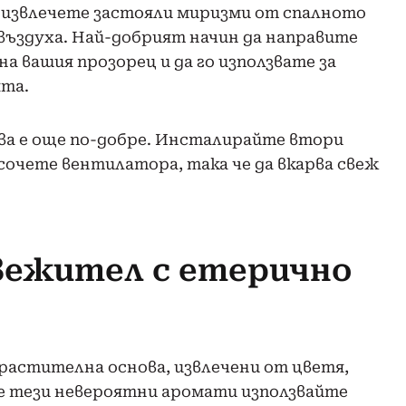
 извлечете застояли миризми от спалното
въздуха. Най-добрият начин да направите
а вашия прозорец и да го използвате за
ята.
ова е още по-добре. Инсталирайте втори
сочете вентилатора, така че да вкарва свеж
вежител с етерично
растителна основа, извлечени от цветя,
те тези невероятни аромати използвайте