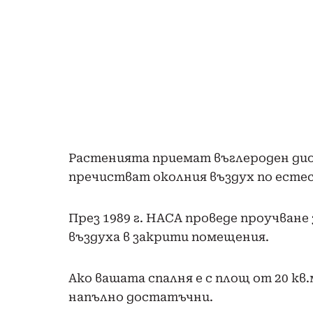
Растенията приемат въглероден дио
пречистват околния въздух по есте
През 1989 г. НАСА проведе проучване 
въздуха в закрити помещения.
Ако вашата спалня е с площ от 20 кв
напълно достатъчни.