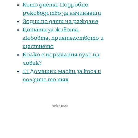
Кето диета: Подробно
ръководство за начинаещи
Зодии по дати на раждане
Цитати за живота,
любовта, приятелството и
щастието
Колко е нормалния пулс на
човек?
11 Домашни маски за коса и
ползите то тях
реклама