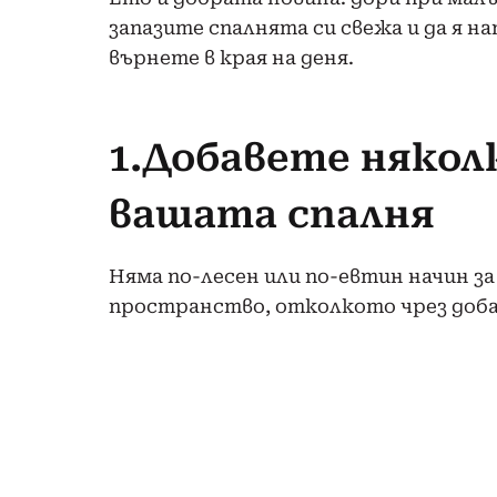
запазите спалнята си свежа и да я н
върнете в края на деня.
1.Добавете някол
вашата спалня
Няма по-лесен или по-евтин начин за
пространство, отколкото чрез доба