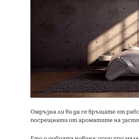
Омръзна ли ви да се връщате от рабо
посрещнати от ароматите на застоя
Ето и добрата новина: дори при мал