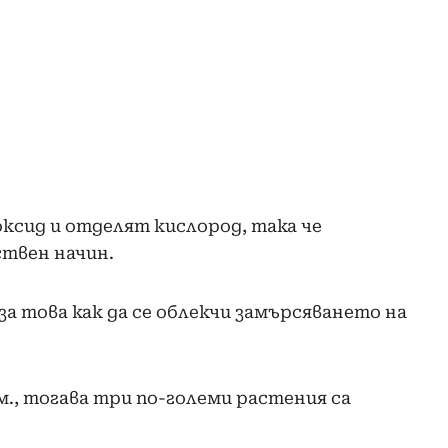
ксид и отделят кислород, така че
ствен начин.
за това как да се облекчи замърсяването на
.м., тогава три по-големи растения са