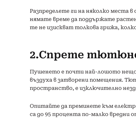
Разпределете ги на няколко места в
нямате време да поддържате растени
те не изискват толкова грижа, кол
2.Спрете тютюн
Пушенето е почти най-лошото нещо,
въздуха в затворени помещения. Тю
пространство, е изключително нездра
Опитайте да преминете към електро
са до 95 процента по-малко вредни