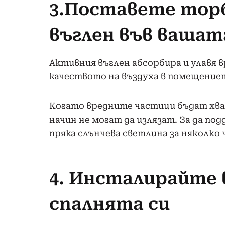
3.Поставете тор
въглен във вашат
Активния въглен абсорбира и улавя 
качеството на въздуха в помещение
Когато вредните частици бъдат хва
начин не могат да излязат. За да п
пряка слънчева светлина за няколко ч
4. Инсталирайте
спалнята си