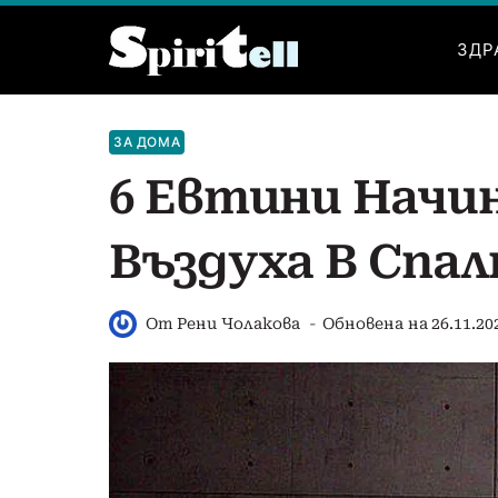
Към
съдържанието
ЗДР
ЗА ДОМА
6 Евтини Начи
Въздуха В Спа
От
Рени Чолакова
Обновена на
26.11.20