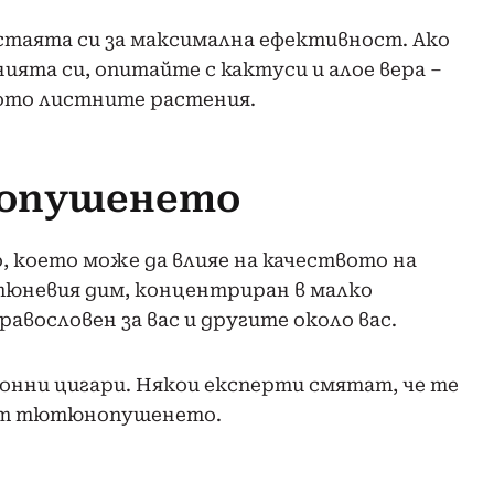
 стаята си за максимална ефективност. Ако
ята си, опитайте с кактуси и алое вера –
кото листните растения.
опушенето
 което може да влияе на качеството на
тюневия дим, концентриран в малко
вословен за вас и другите около вас.
нни цигари. Някои експерти смятат, че те
 от тютюнопушенето.