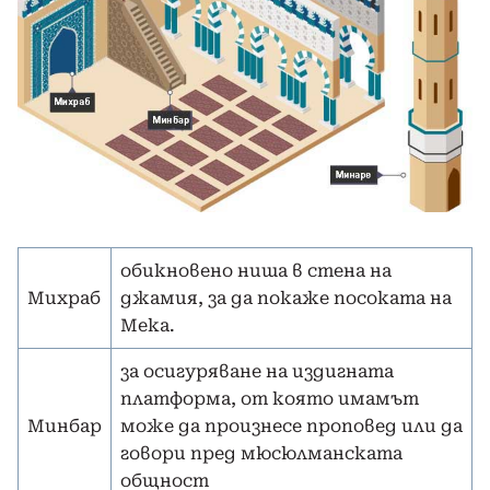
обикновено ниша в стена на
Михраб
джамия, за да покаже посоката на
Мека.
за осигуряване на издигната
платформа, от която имамът
Минбар
може да произнесе проповед или да
говори пред мюсюлманската
общност