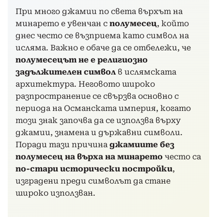
При много джамии по света върхът на
минарето е увенчан с
полумесец
, който
днес често се възприема като символ на
исляма. Важно е обаче да се отбележи, че
полумесецът не е религиозно
задължителен символ
в ислямската
архитектура. Неговото широко
разпространение се свързва основно с
периода на Османската империя, когато
този знак започва да се използва върху
джамии, знамена и държавни символи.
Поради тази причина
джамиите без
полумесец на върха на минарето
често са
по-стари исторически постройки
,
изградени преди символът да стане
широко използван.