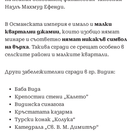
Назлъ Махмуд Ефенди.
В Османската империя е имало и
малки
квартални джамии
, които изобщо нямат
минаре и съответно
нямат никакъв символ
на върха
. Такива сгради се срещат особено в
селските райони и малките квартали.
Други забележителни сгради в гр. Видин:
Баба Вида
Крепостни стени „Калето”
Видинска синагога
Кръстатата казарма
Турски конак „Колука“
Катедрала „Св. В. М. Димитър“