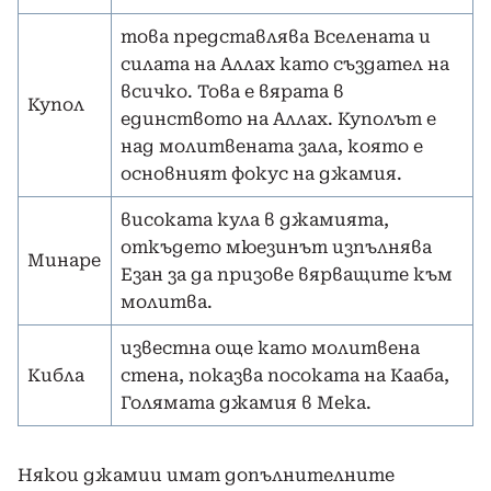
това представлява Вселената и
силата на Аллах като създател на
всичко. Това е вярата в
Купол
единството на Аллах. Куполът е
над молитвената зала, която е
основният фокус на джамия.
високата кула в джамията,
откъдето мюезинът изпълнява
Минаре
Езан за да призове вярващите към
молитва.
известна още като молитвена
Кибла
стена, показва посоката на Кааба,
Голямата джамия в Мека.
Някои джамии имат допълнителните