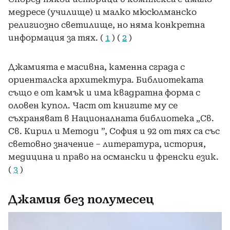
медресе (училище) и малко мюсюлманско
религиозно светилище, но няма конкретна
информация за тях. (
1
) (
2
)
Джамията е масивна, каменна сграда с
ориенталска архитектура. Библиотеката
също е от камък и има квадратна форма с
оловен купол. Част от книгите му се
съхраняват в Националната библиотека „Св.
Св. Кирил и Методи ”, София и 92 от тях са със
световно значение – литература, история,
медицина и право на османски и френски език.
(
3
)
Джамия без полумесец