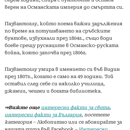
верен на Османската империя до смъртта си.
Пазвантоглу, който поема важни задължения
по време на потушаването на сръбските
бунтове, избухнали през 1804г., също води
боеве срещу руснаците в Османско-руската
война, която започва през 1806г.
Пазвантоглу умира в имението си във Видин
през 1807г., когато е само на 49 години. Той
оставил след себе си няколко училища,
джамии, чешми и богата библиотека.
⇒Вижте още
интересни факти за света
,
интересни факти за България
, посетете
категория
– Любопитно или се абонирайте за
нашата група във Facebook –
Интересни