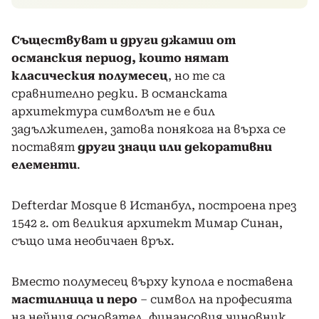
Съществуват и други джамии от
османския период, които нямат
класическия полумесец
, но те са
сравнително редки. В османската
архитектура символът не е бил
задължителен, затова понякога на върха се
поставят
други знаци или декоративни
елементи
.
Defterdar Mosque в Истанбул, построена през
1542 г. от великия архитект Мимар Синан,
също има необичаен връх.
Вместо полумесец върху купола е поставена
мастилница и перо
– символ на професията
на нейния основател, финансовия чиновник