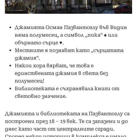
Джамията Осман Пазвантоглу във Видин
няма полумесец, а символ „пика“ ♠ или
обърнато сърце ♥.
Местните я познават като „сърцатата
джамия“.
Някои хора вярват, че това е
единствената джамия в света без
полумесец!
Библиотеката е съхранявала книги от
световно значение.
Джамията и библиотеката на Пазвантоглу са
построени през 18 – 19 век. Те са запазени и до
днес като част от централните сгради.
Според някои историци в комплекса е имало