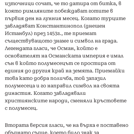
източници сочат, че то датира от битка, в
която римляните побеждават готите в
първия ден на лунния месец. Когато турците
завладяват Константинопол (днешен
Истанбул) през 1453г., те приемат
съществуващото знаме и символ на града.
Легендата гласи, че Осман, който е
основателят на Османската империя е имал
сън в който полумесецът се простира от
единия до другия край на земята. Приемайки
това като добра поличба, той запазил
полумесеца и го направил символ на своята
династия. Когато завладявали
християнските народи, сменяли кръстовете
с полумесец.
Втората версия гласи, че на върха е поставено
обърнато сърце, което било знак за