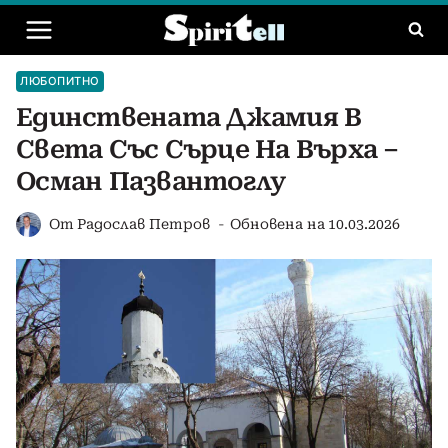
Към
съдържанието
ЛЮБОПИТНО
Единствената Джамия В
Света Със Сърце На Върха –
Осман Пазвантоглу
От
Радослав Петров
Обновена на
10.03.2026