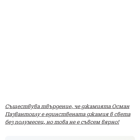
Съществува твърдение, че джамията Осман
Пазвантоглу е единствената джамия в света
без полумесец, но това не е съвсем вярно!