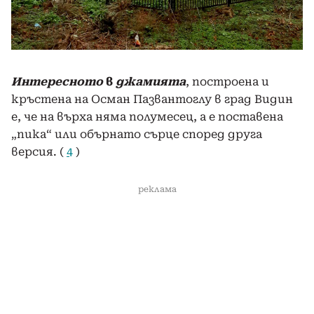
Интересното
в
джамията
, построена и
кръстена на Осман Пазвантоглу в град Видин
е, че на върха няма полумесец, а е поставена
„пика“ или обърнато сърце според друга
версия. (
4
)
реклама