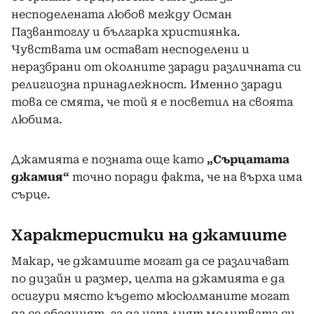
несподелената любов между Осман
Пазвантоглу и българка християнка.
Чувствата им остават несподелени и
неразбрани от околните заради различната си
религиозна принадлежност. Именно заради
това се смята, че той я е посветил на своята
любима.
Джамията е позната още като
„Сърцатата
джамия“
точно поради факта, че на върха има
сърце.
Характеристики на джамиите
Макар, че джамиите могат да се различават
по дизайн и размер, целта на джамията е да
осигури място където мюсюлманите могат
да се обединят, за да изпълнят молитвата си