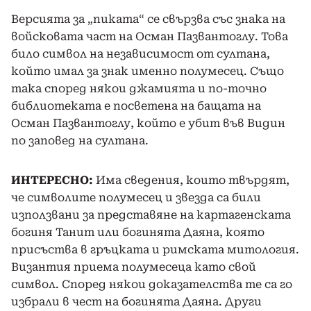
Версията за „пиката“ се свързва със знака на
войсковата част на Осман Пазвантоглу. Това
било символ на независимост от султана,
който имал за знак именно полумесец. Също
така според някои джамията и по-точно
библиотеката е посветена на бащата на
Осман Пазвантоглу, който е убит във Видин
по заповед на султана.
ИНТЕРЕСНО:
Има сведения, които твърдят,
че символите полумесец и звезда са били
използвани за представяне на картагенската
богиня Танит или богинята Даяна, която
присъства в гръцката и римската митология.
Византия приема полумесеца като свой
символ. Според някои доказателства те са го
избрали в чест на богинята Даяна. Други