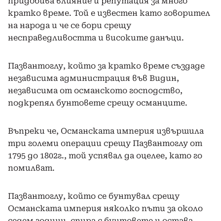
придобива влияние и репутация за много
кратко време. Той е известен като говорител
на народа и че се бори срещу
несправедливостта и високите данъци.
Пазвантоглу, който за кратко време създаде
независима администрация във Видин,
независима от османското господство,
подкрепял бунтовете срещу османците.
Въпреки че, Османската империя извършила
три големи операции срещу Пазвантоглу от
1795 до 1802г., той успявал да оцелее, като го
помилват.
Пазвантоглу, който се бунтувал срещу
Османската империя няколко пъти за около
седем години, спира с бунтовете и остава