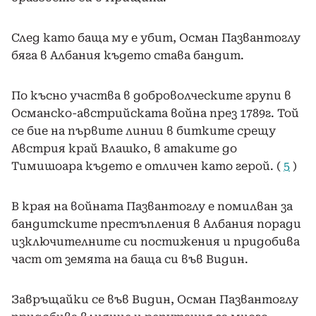
След като баща му е убит, Осман Пазвантоглу
бяга в Албания където става бандит.
По късно участва в доброволческите групи в
Османско-австрийската война през 1789г. Той
се бие на първите линии в битките срещу
Австрия край Влашко, в атаките до
Тимишоара където е отличен като герой. (
5
)
В края на войната Пазвантоглу е помилван за
бандитските престъпления в Албания поради
изключителните си постижения и придобива
част от земята на баща си във Видин.
Завръщайки се във Видин, Осман Пазвантоглу