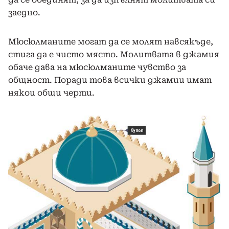
заедно.
Мюсюлманите могат да се молят навсякъде,
стига да е чисто място. Молитвата в джамия
обаче дава на мюсюлманите чувство за
общност. Поради това всички джамии имат
някои общи черти.