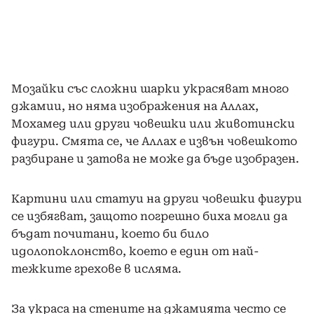
Мозайки със сложни шарки украсяват много
джамии, но няма изображения на Аллах,
Мохамед или други човешки или животински
фигури. Смята се, че Аллах е извън човешкото
разбиране и затова не може да бъде изобразен.
Картини или статуи на други човешки фигури
се избягват, защото погрешно биха могли да
бъдат почитани, което би било
идолопоклонство, което е един от най-
тежките грехове в исляма.
За украса на стените на джамията често се