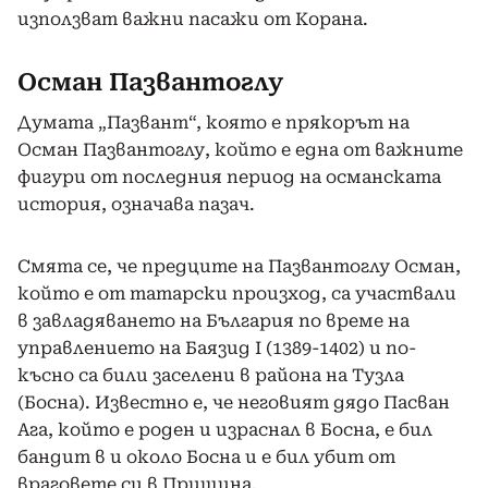
използват важни пасажи от Корана.
Осман Пазвантоглу
Думата „Пазвант“, която е прякорът на
Осман Пазвантоглу, който е една от важните
фигури от последния период на османската
история, означава пазач.
Смята се, че предците на Пазвантоглу Осман,
който е от татарски произход, са участвали
в завладяването на България по време на
управлението на Баязид I (1389-1402) и по-
късно са били заселени в района на Тузла
(Босна). Известно е, че неговият дядо Пасван
Ага, който е роден и израснал в Босна, е бил
бандит в и около Босна и е бил убит от
враговете си в Прищина.