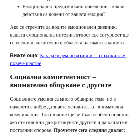
Емоционално предизвикано поведение – какви
действия са водени от вашата емоция?
Ако се стремите да водите емоционален дневник,
вашата емоционална интелигентност със сигурност ще
се увеличи значително в областта на самосъзнанието.
Вижте още:
Как да бъдем позитивни – 5 стъпки към
повече щастие
Социална компетентност –
внимателно общуване с другите
Социалните умения са много обширна тема, но в
началото е добре да знаете основите, т.е. внимателна
комуникация. Това знание ще ви бъде особено полезно,
ако сте склонни да критикувате другите и да влизате в
постоянни спорове.
Прочетете сега следния диалог: