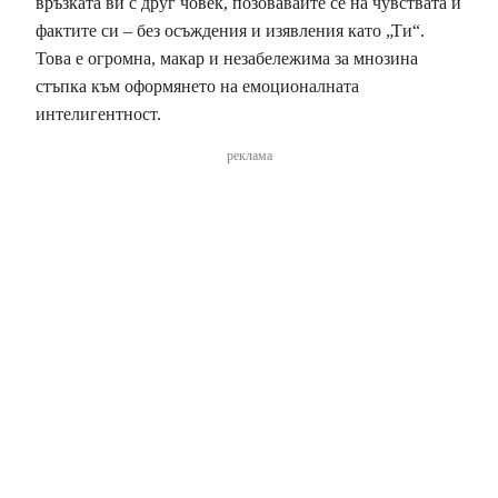
връзката ви с друг човек, позовавайте се на чувствата и
фактите си – без осъждения и изявления като „Ти“.
Това е огромна, макар и незабележима за мнозина
стъпка към оформянето на емоционалната
интелигентност.
реклама