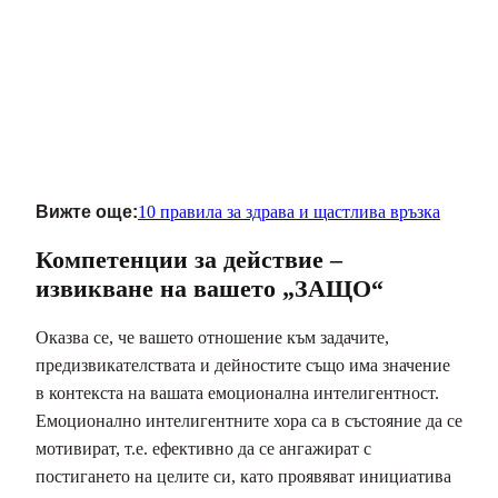
Вижте още:
10 правила за здрава и щастлива връзка
Компетенции за действие –
извикване на вашето „ЗАЩО“
Оказва се, че вашето отношение към задачите,
предизвикателствата и дейностите също има значение
в контекста на вашата емоционална интелигентност.
Емоционално интелигентните хора са в състояние да се
мотивират, т.е. ефективно да се ангажират с
постигането на целите си, като проявяват инициатива