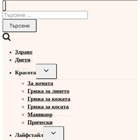
Търсене
за:
Здраве
Диети
Toggle
Красота
child
За жената
menu
Грижа за лицето
Грижа за кожата
Грижа за косата
Маникюр
Прически
Toggle
Лайфстайл
child