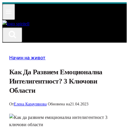
Към
съдържанието
Начин на живот
Как Да Развием Емоционална
Интелигентност? 3 Ключови
Области
От
Елена Караулянова
Обновена на
21.04.2023