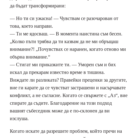
да бъдат трансформирани:
— Но ти си ужасна! — Чувствам се разочарован от
това, което направи.
— Ти ме ядосваш. — В момента наистина съм бесен.
„Колко пъти трябва да ти казвам да не ми обръщаш
внимание?! „Почувствах се наранен, когато отново ми
обърна внимание.“
— Стигат ми приказките ти. — Уморен съм и бих
искал да прекарам известно време в тишина.
Виждате ли разликата? Правейки преценки за другите,
вие ги карате да се чувстват застрашени и насърчавате
конфликт, а не съгласие. Когато се свържете с „Аз“, вие
спирате да съдите. Благодарение на този подход
вашият събеседник може да е по-склонен да ви
изслуша.
Когато искате да разрешите проблем, който пречи на