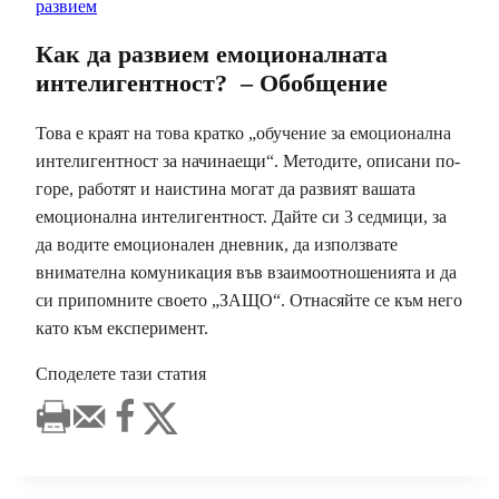
развием
Как да развием емоционалната
интелигентност? – Обобщение
Това е краят на това кратко „обучение за емоционална
интелигентност за начинаещи“. Методите, описани по-
горе, работят и наистина могат да развият вашата
емоционална интелигентност. Дайте си 3 седмици, за
да водите емоционален дневник, да използвате
внимателна комуникация във взаимоотношенията и да
си припомните своето „ЗАЩО“. Отнасяйте се към него
като към експеримент.
Споделете тази статия