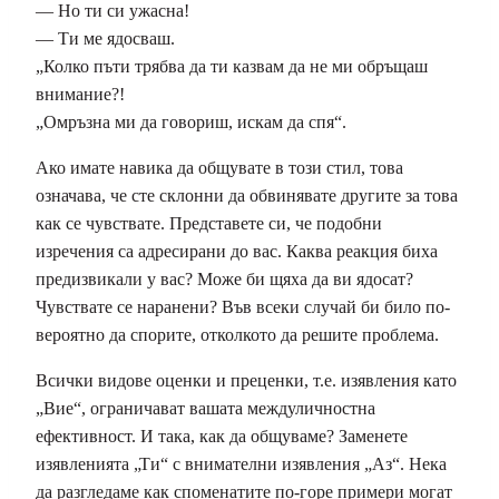
— Но ти си ужасна!
— Ти ме ядосваш.
„Колко пъти трябва да ти казвам да не ми обръщаш
внимание?!
„Омръзна ми да говориш, искам да спя“.
Ако имате навика да общувате в този стил, това
означава, че сте склонни да обвинявате другите за това
как се чувствате. Представете си, че подобни
изречения са адресирани до вас. Каква реакция биха
предизвикали у вас? Може би щяха да ви ядосат?
Чувствате се наранени? Във всеки случай би било по-
вероятно да спорите, отколкото да решите проблема.
Всички видове оценки и преценки, т.е. изявления като
„Вие“, ограничават вашата междуличностна
ефективност. И така, как да общуваме? Заменете
изявленията „Ти“ с внимателни изявления „Аз“. Нека
да разгледаме как споменатите по-горе примери могат