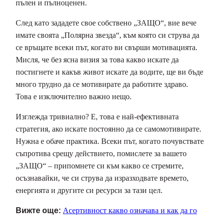
пълен и пълноценен.
След като зададете свое собствено „ЗАЩО“, вие вече
имате своята „Полярна звезда“, към която си струва да
се връщате всеки път, когато ви свърши мотивацията.
Мисля, че без ясна визия за това какво искате да
постигнете и какъв живот искате да водите, ще ви бъде
много трудно да се мотивирате да работите здраво.
Това е изключително важно нещо.
Изглежда тривиално? Е, това е най-ефективната
стратегия, ако искате постоянно да се самомотивирате.
Нужна е обаче практика. Всеки път, когато почувствате
съпротива срещу действието, помислете за вашето
„ЗАЩО“ – припомнете си към какво се стремите,
осъзнавайки, че си струва да изразходвате времето,
енергията и другите си ресурси за тази цел.
Вижте още:
Асертивност какво означава и как да го