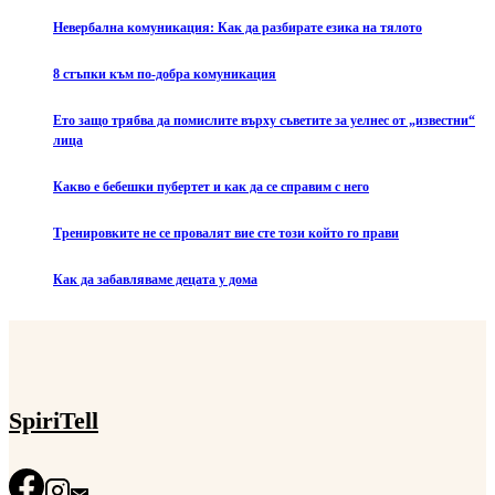
Невербална комуникация: Как да разбирате езика на тялото
8 стъпки към по-добра комуникация
Ето защо трябва да помислите върху съветите за уелнес от „известни“
лица
Какво е бебешки пубертет и как да се справим с него
Тренировките не се провалят вие сте този който го прави
Как да забавляваме децата у дома
SpiriTell