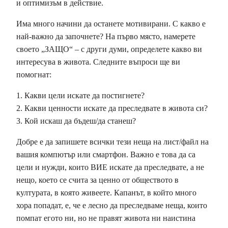
и оптимизъм в действие.
Има много начини да останете мотивирани. С какво е
най-важно да започнете? На първо място, намерете
своето „ЗАЩО“ – с други думи, определете какво ви
интересува в живота. Следните въпроси ще ви
помогнат:
1. Какви цели искате да постигнете?
2. Какви ценности искате да преследвате в живота си?
3. Кой искаш да бъдеш/да станеш?
Добре е да запишете всички тези неща на лист/файл на
вашия компютър или смартфон. Важно е това да са
цели и нужди, които ВИЕ искате да преследвате, а не
нещо, което се счита за ценно от обществото в
културата, в която живеете. Капанът, в който много
хора попадат, е, че е лесно да преследваме неща, които
помпат егото ни, но не правят живота ни наистина