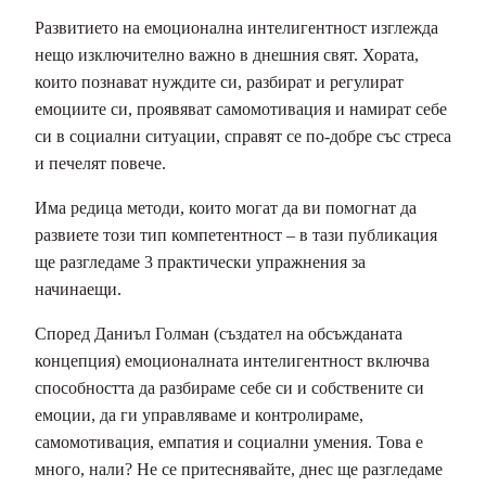
Развитието на емоционална интелигентност изглежда
нещо изключително важно в днешния свят. Хората,
които познават нуждите си, разбират и регулират
емоциите си, проявяват самомотивация и намират себе
си в социални ситуации, справят се по-добре със стреса
и печелят повече.
Има редица методи, които могат да ви помогнат да
развиете този тип компетентност – в тази публикация
ще разгледаме 3 практически упражнения за
начинаещи.
Според Даниъл Голман (създател на обсъжданата
концепция) емоционалната интелигентност включва
способността да разбираме себе си и собствените си
емоции, да ги управляваме и контролираме,
самомотивация, емпатия и социални умения. Това е
много, нали? Не се притеснявайте, днес ще разгледаме