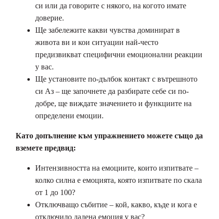
си или да говорите с някого, на когото имате
доверие.
Ще забележите какви чувства доминират в
живота ви и кои ситуации най-често
предизвикват специфични емоционални реакции
у вас.
Ще установите по-дълбок контакт с вътрешното
си Аз – ще започнете да разбирате себе си по-
добре, ще виждате значението и функциите на
определени емоции.
Като допълнение към упражнението можете също да
вземете предвид:
Интензивността на емоциите, които изпитвате –
колко силна е емоцията, която изпитвате по скала
от 1 до 100?
Отключващо събитие – кой, какво, къде и кога е
отключило дадена емоция у вас?