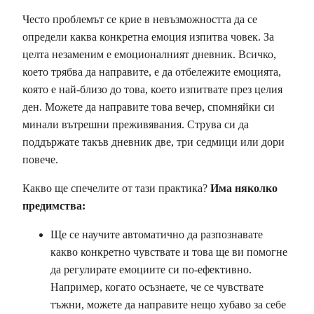
Често проблемът се крие в невъзможността да се
определи каква конкретна емоция изпитва човек. За
целта незаменим е емоционалният дневник. Всичко,
което трябва да направите, е да отбележите емоцията,
която е най-близо до това, което изпитвате през целия
ден. Можете да направите това вечер, спомняйки си
минали вътрешни преживявания. Струва си да
поддържате такъв дневник две, три седмици или дори
повече.
Какво ще спечелите от тази практика?
Има няколко
предимства:
Ще се научите автоматично да разпознавате
какво конкретно чувствате и това ще ви помогне
да регулирате емоциите си по-ефективно.
Например, когато осъзнаете, че се чувствате
тъжни, можете да направите нещо хубаво за себе