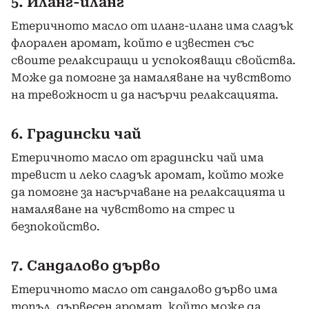
5. Иланг-иланг
Етеричното масло от иланг-иланг има сладък
флорален аромат, който е известен със
своите релаксиращи и успокояващи свойства.
Може да помогне за намаляване на чувството
на тревожност и да насърчи релаксацията.
6. Градински чай
Етеричното масло от градински чай има
тревист и леко сладък аромат, който може
да помогне за насърчаване на релаксацията и
намаляване на чувството на стрес и
безпокойство.
7. Сандалово дърво
Етеричното масло от сандалово дърво има
топъл, дървесен аромат, който може да