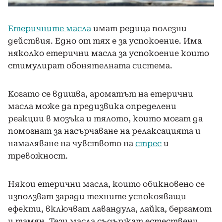
Етеричните масла
имат редица полезни
действия. Едно от тях е за успокоение. Има
няколко етерични масла за успокоение които
стимулират обонятелната система.
Когато се вдишва, ароматът на етерични
масла може да предизвика определени
реакции в мозъка и тялото, които могат да
помогнат за насърчаване на релаксацията и
намаляване на чувството на
стрес
и
тревожност.
Някои етерични масла, които обикновено се
използват заради техните успокояващи
ефекти, включват лавандула, лайка, бергамот
и тамян. Тези масла съдържат естествени