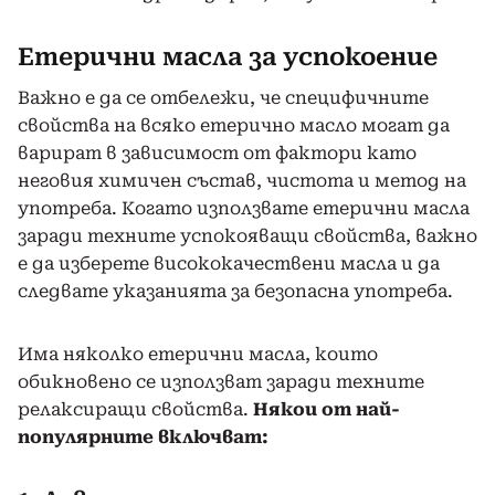
Етерични масла за успокоение
Важно е да се отбележи, че специфичните
свойства на всяко етерично масло могат да
варират в зависимост от фактори като
неговия химичен състав, чистота и метод на
употреба. Когато използвате етерични масла
заради техните успокояващи свойства, важно
е да изберете висококачествени масла и да
следвате указанията за безопасна употреба.
Има няколко етерични масла, които
обикновено се използват заради техните
релаксиращи свойства.
Някои от най-
популярните включват: