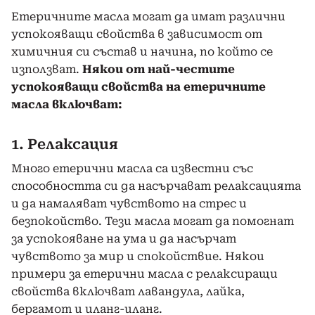
Етеричните масла могат да имат различни
успокояващи свойства в зависимост от
химичния си състав и начина, по който се
използват.
Някои от най-честите
успокояващи свойства на етеричните
масла включват:
1. Релаксация
Много етерични масла са известни със
способността си да насърчават релаксацията
и да намаляват чувството на стрес и
безпокойство. Тези масла могат да помогнат
за успокояване на ума и да насърчат
чувството за мир и спокойствие. Някои
примери за етерични масла с релаксиращи
свойства включват лавандула, лайка,
бергамот и иланг-иланг.