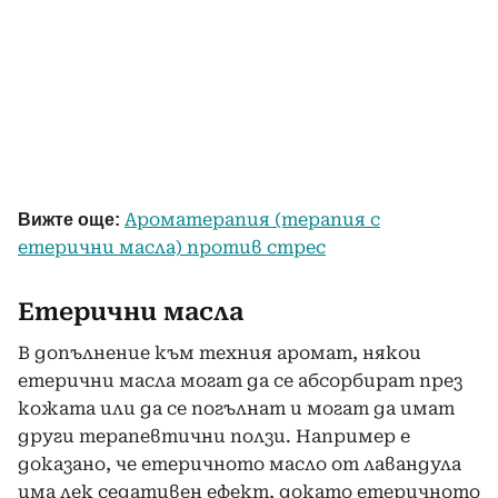
Ароматерапия (терапия с
Вижте още:
етерични масла) против стрес
Етерични масла
В допълнение към техния аромат, някои
етерични масла могат да се абсорбират през
кожата или да се погълнат и могат да имат
други терапевтични ползи. Например е
доказано, че етеричното масло от лавандула
има лек седативен ефект, докато етеричното