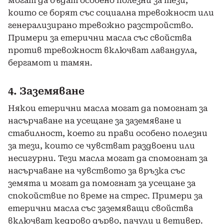
могат да бъдат особено полезни за тези,
които се борят със социална тревожност или
генерализирано тревожно разстройство.
Примери за етерични масла със свойства
против тревожност включват лавандула,
бергамот и тамян.
4. Заземяване
Някои етерични масла могат да помогнат за
насърчаване на усещане за заземяване и
стабилност, което ги прави особено полезни
за тези, които се чувстват раздвоени или
несигурни. Тези масла могат да спомогнат за
насърчаване на чувството за връзка със
земята и могат да помогнат за усещане за
спокойствие по време на стрес. Примери за
етерични масла със заземяващи свойства
включват кедрово дърво, пачули и ветивер.