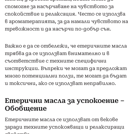
спомогне за насърчаване на чувството за
спокойствие и релаксация. Често се използва
в ароматерапията, за да намали чувството на
тревожност и да насърчи по-добър сън.
Важно е да се отбележи, че етеричните масла
трябва да се използват внимателно и в
съответствие с техните специфични
инструкции. Въпреки че могат да предложат
много потенциални ползи, те могат да бъдат
и токсични, ако се използват неправилно.
Етерични масла за успокоение –
Обобщение
Етеричните масла се използват от векове
заради техните успокояващи и релаксиращи