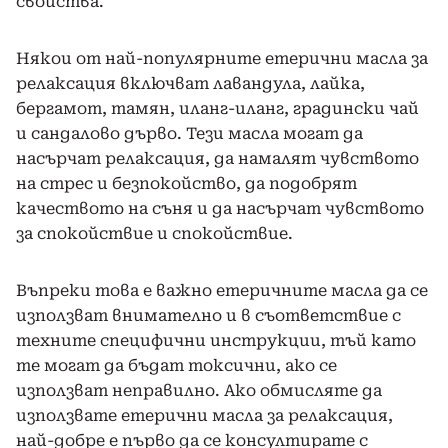
свойства.
Някои от най-популярните етерични масла за
релаксация включват лавандула, лайка,
бергамот, тамян, иланг-иланг, градински чай
и сандалово дърво. Тези масла могат да
насърчат релаксация, да намалят чувството
на стрес и безпокойство, да подобрят
качеството на съня и да насърчат чувството
за спокойствие и спокойствие.
Въпреки това е важно етеричните масла да се
използват внимателно и в съответствие с
техните специфични инструкции, тъй като
те могат да бъдат токсични, ако се
използват неправилно. Ако обмисляте да
използвате етерични масла за релаксация,
най-добре е първо да се консултирате с