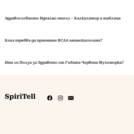
Здравословното Идеално тегло – Калкулатор и таблица
Кога трябва да приемате BCAA аминокиселини?
Има ли Ползи за Здравето от Гъбата Червена Мухоморка?
SpiriTell