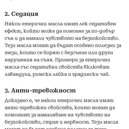
2. Седация
Някои етерични масла имат лек седативен
ефект, който може да помогне за по-добър
сън и да намали чувството на безпокойство.
Тези масла могат да бъдат особено полезни за
тези, които се борят с безсъние или други
нарушения на съня. Примери за етерични
масла със седативни свойства включват
лавандула, римска лайка и градински чай.
3. Анти-тревожност
Доказано е, че някои етерични масла имат
анти-тревожни свойства, които могат да
помогнат за намаляване на чувството на
безпокойство, страх и нервност. Тези масла