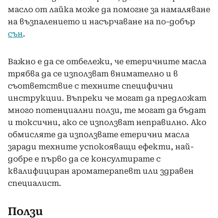
масло от лайка може да помогне за намаляване
на възпалението и насърчаване на по-добър
сън
.
Важно е да се отбележи, че етеричните масла
трябва да се използват внимателно и в
съответствие с техните специфични
инструкции. Въпреки че могат да предложат
много потенциални ползи, те могат да бъдат
и токсични, ако се използват неправилно. Ако
обмисляте да използвате етерични масла
заради техните успокояващи ефекти, най-
добре е първо да се консултирате с
квалифициран ароматерапевт или здравен
специалист.
Ползи