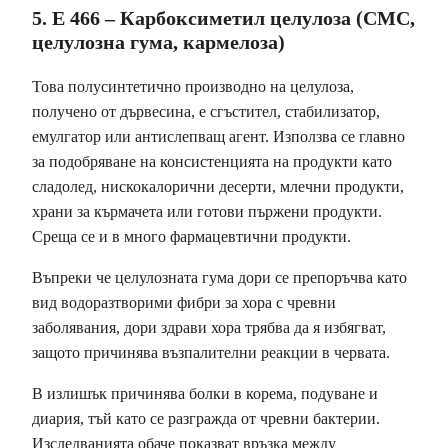
5. E 466 – Карбоксиметил целулоза (CMC,
целулозна гума, кармелоза)
Това полусинтетично производно на целулоза,
получено от дървесина, е сгъстител, стабилизатор,
емулгатор или антислепващ агент. Използва се главно
за подобряване на консистенцията на продукти като
сладолед, нискокалорични десерти, млечни продукти,
храни за кърмачета или готови пържени продукти.
Среща се и в много фармацевтични продукти.
Въпреки че целулозната гума дори се препоръчва като
вид водоразтворими фибри за хора с чревни
заболявания, дори здрави хора трябва да я избягват,
защото причинява възпалителни реакции в червата.
В излишък причинява болки в корема, подуване и
диария, тъй като се разгражда от чревни бактерии.
Изследванията обаче показват връзка между