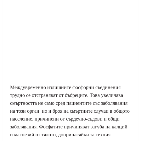
Междувременно излишните фосфорни съединения
трудно се отстраняват от бъбреците. Това увеличава
смъртността не само сред пациентите със заболявания
на този орган, но и броя на смъртните случаи в общото
население, причинени от сърдечно-съдови и общи
заболявания. Фосфатите причиняват загуба на калций
и магнезий от тялото, допринасяйки за техния