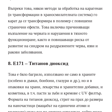
Въпреки това, някои методи за обработка на карагенан
(и трансформации в храносмилателната система) го
карат да се трансформира в полимер с повишени
странични ефекти. Това включва причиняващи
възпаление на червата и нарушения в тяхното
функциониране, както и повишаващи риска от
развитие на синдром на раздразнените черва, язви и
ракови заболявания.
8. E171 – Титанов диоксид
Това е бяло багрило, използвано не само в храните
(особено в дъвки, бонбони, глазури и др.), но и в
опаковки на храни, лекарства и хранителни добавки, и
козметика, в т.ч. пасти за зъби и кремове с UV филтър.
Формата на титанов диоксид, стрит на прах до размера
на наночастици (мащабът на единични атоми и
молекули) става все по-широко използван, който може