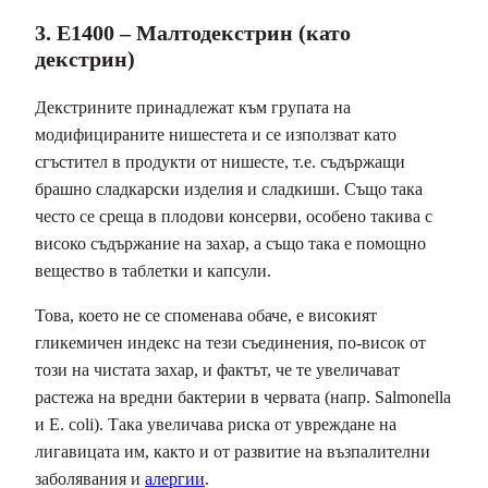
3. E1400 – Малтодекстрин (като
декстрин)
Декстрините принадлежат към групата на
модифицираните нишестета и се използват като
сгъстител в продукти от нишесте, т.е. съдържащи
брашно сладкарски изделия и сладкиши. Също така
често се среща в плодови консерви, особено такива с
високо съдържание на захар, а също така е помощно
вещество в таблетки и капсули.
Това, което не се споменава обаче, е високият
гликемичен индекс на тези съединения, по-висок от
този на чистата захар, и фактът, че те увеличават
растежа на вредни бактерии в червата (напр. Salmonella
и E. coli). Така увеличава риска от увреждане на
лигавицата им, както и от развитие на възпалителни
заболявания и
алергии
.