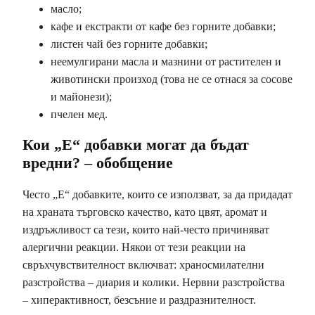
масло;
кафе и екстракти от кафе без горните добавки;
листен чай без горните добавки;
неемулгирани масла и мазнини от растителен и
животински произход (това не се отнася за сосове
и майонези);
пчелен мед.
Кои „Е“ добавки могат да бъдат
вредни? – обобщение
Често „Е“ добавките, които се използват, за да придадат
на храната търговско качество, като цвят, аромат и
издръжливост са тези, които най-често причиняват
алергични реакции. Някои от тези реакции на
свръхчувствителност включват: храносмилателни
разстройства – диария и колики. Нервни разстройства
– хиперактивност, безсъние и раздразнителност.