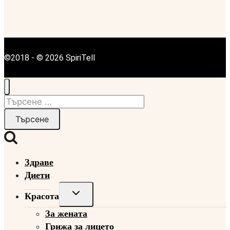
©2018 - © 2026 SpiriTell
Търсене
за:
Здраве
Диети
Toggle
Красота
child
За жената
menu
Грижа за лицето