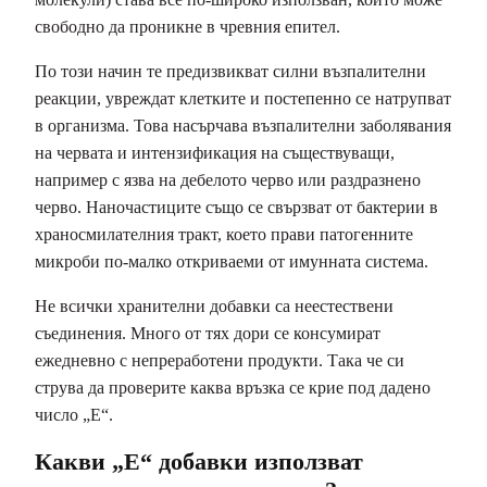
свободно да проникне в чревния епител.
По този начин те предизвикват силни възпалителни
реакции, увреждат клетките и постепенно се натрупват
в организма. Това насърчава възпалителни заболявания
на червата и интензификация на съществуващи,
например с язва на дебелото черво или раздразнено
черво. Наночастиците също се свързват от бактерии в
храносмилателния тракт, което прави патогенните
микроби по-малко откриваеми от имунната система.
Не всички хранителни добавки са неестествени
съединения. Много от тях дори се консумират
ежедневно с непреработени продукти. Така че си
струва да проверите каква връзка се крие под дадено
число „E“.
Какви „Е“ добавки използват