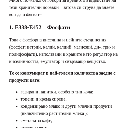
Много по-малко се говори за вредното въздействие на
тези хранителни добавки – затова си струва да знаете
кои да избягвате.
1. E338-E452 – Фосфати
Това е фосфорна киселина и нейните съединения
(фосфат: натрий, калий, калций, магнезий, ди-, три- и
полифосфати), използвани в храните като регулатор на
киселинността, емулгатор и свързващо вещество.
Те се консумират в най-големи количества заедно с
продукти като:
газирани напитки, особено тип кола;
топени и крема сирена;
кондензирано мляко и други млечни продукти
(включително растителни млека );
сметана за кафе;
студени меса;