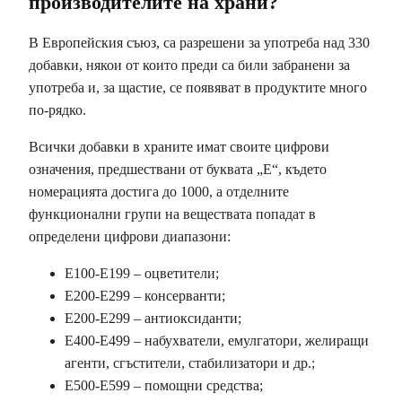
производителите на храни?
В Европейския съюз, са разрешени за употреба над 330
добавки, някои от които преди са били забранени за
употреба и, за щастие, се появяват в продуктите много
по-рядко.
Всички добавки в храните имат своите цифрови
означения, предшествани от буквата „E“, където
номерацията достига до 1000, а отделните
функционални групи на веществата попадат в
определени цифрови диапазони:
E100-E199 – оцветители;
E200-E299 – консерванти;
E200-E299 – антиоксиданти;
E400-E499 – набухватели, емулгатори, желиращи
агенти, сгъстители, стабилизатори и др.;
E500-E599 – помощни средства;