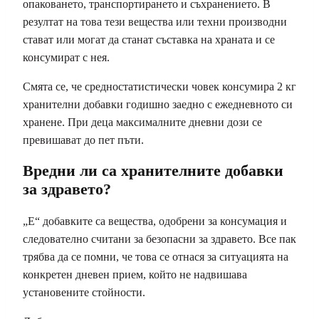
опаковането, транспортирането и съхранението. В
резултат на това тези вещества или техни производни
стават или могат да станат съставка на храната и се
консумират с нея.
Смята се, че средностатистически човек консумира 2 кг
хранителни добавки годишно заедно с ежедневното си
хранене. При деца максималните дневни дози се
превишават до пет пъти.
Вредни ли са хранителните добавки
за здравето?
„E“ добавките са вещества, одобрени за консумация и
следователно считани за безопасни за здравето. Все пак
трябва да се помни, че това се отнася за ситуацията на
конкретен дневен прием, който не надвишава
установените стойности.