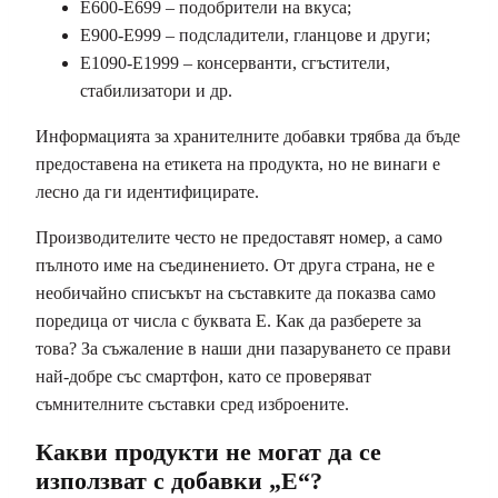
E600-E699 – подобрители на вкуса;
E900-E999 – подсладители, гланцове и други;
E1090-E1999 – консерванти, сгъстители,
стабилизатори и др.
Информацията за хранителните добавки трябва да бъде
предоставена на етикета на продукта, но не винаги е
лесно да ги идентифицирате.
Производителите често не предоставят номер, а само
пълното име на съединението. От друга страна, не е
необичайно списъкът на съставките да показва само
поредица от числа с буквата E. Как да разберете за
това? За съжаление в наши дни пазаруването се прави
най-добре със смартфон, като се проверяват
съмнителните съставки сред изброените.
Какви продукти не могат да се
използват с добавки „E“?