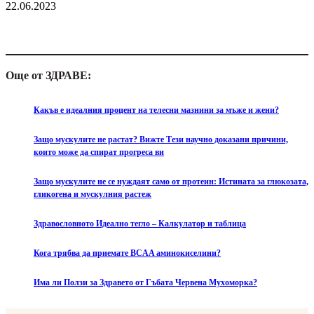
22.06.2023
Още от ЗДРАВЕ:
Какъв е идеалния процент на телесни мазнини за мъже и жени?
Защо мускулите не растат? Вижте Тези научно доказани причини,
които може да спират прогреса ви
Защо мускулите не се нуждаят само от протеин: Истината за глюкозата,
гликогена и мускулния растеж
Здравословното Идеално тегло – Калкулатор и таблица
Кога трябва да приемате BCAA аминокиселини?
Има ли Ползи за Здравето от Гъбата Червена Мухоморка?