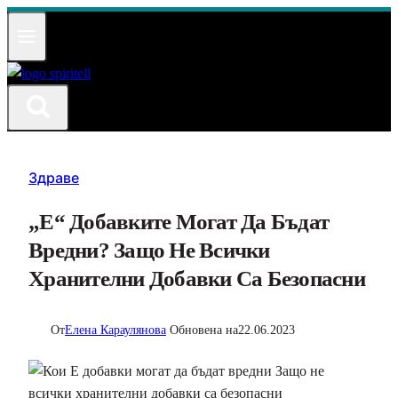
Към
съдържанието
Здраве
„Е“ Добавките Могат Да Бъдат
Вредни? Защо Не Всички
Хранителни Добавки Са Безопасни
От
Елена Караулянова
Обновена на
22.06.2023