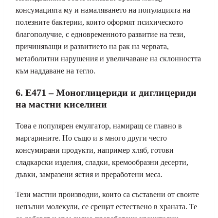
консумацията му и намаляването на популацията на
полезните бактерии, които оформят психическото
благополучие, с едновременното развитие на тези,
причиняващи и развитието на рак на червата,
метаболитни нарушения и увеличаване на склонността
към наддаване на тегло.
6. E471 – Моноглицериди и диглицериди
на мастни киселини
Това е популярен емулгатор, намиращ се главно в
маргарините. Но също и в много други често
консумирани продукти, например хляб, готови
сладкарски изделия, сладки, кремообразни десерти,
дъвки, замразени ястия и преработени меса.
Тези мастни производни, които са съставени от своите
непълни молекули, се срещат естествено в храната. Те