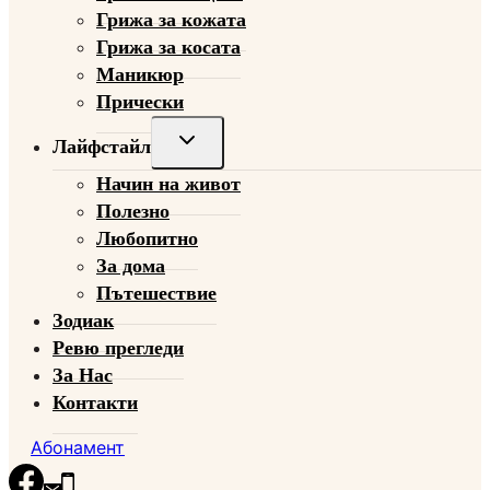
Грижа за кожата
Грижа за косата
Маникюр
Прически
Toggle
Лайфстайл
child
Начин на живот
menu
Полезно
Любопитно
За дома
Пътешествие
Зодиак
Ревю прегледи
За Нас
Контакти
Абонамент