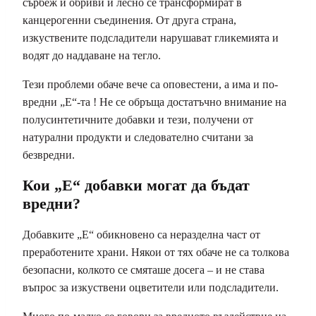
сърбеж и обриви и лесно се трансформират в
канцерогенни съединения. От друга страна,
изкуствените подсладители нарушават гликемията и
водят до наддаване на тегло.
Тези проблеми обаче вече са оповестени, а има и по-
вредни „Е“-та ! Не се обръща достатъчно внимание на
полусинтетичните добавки и тези, получени от
натурални продукти и следователно считани за
безвредни.
Кои „Е“ добавки могат да бъдат
вредни?
Добавките „E“ обикновено са неразделна част от
преработените храни. Някои от тях обаче не са толкова
безопасни, колкото се смяташе досега – и не става
въпрос за изкуствени оцветители или подсладители.