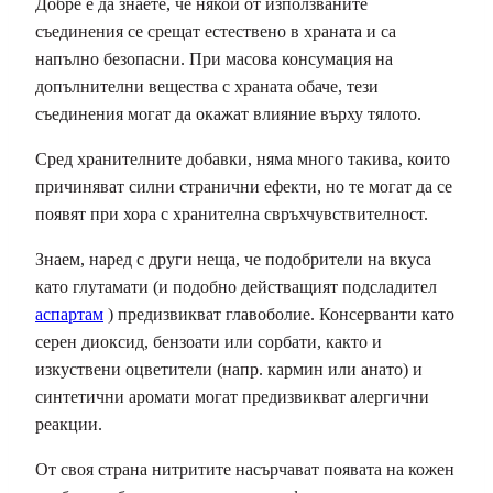
Добре е да знаете, че някои от използваните
съединения се срещат естествено в храната и са
напълно безопасни. При масова консумация на
допълнителни вещества с храната обаче, тези
съединения могат да окажат влияние върху тялото.
Сред хранителните добавки, няма много такива, които
причиняват силни странични ефекти, но те могат да се
появят при хора с хранителна свръхчувствителност.
Знаем, наред с други неща, че подобрители на вкуса
като глутамати (и подобно действащият подсладител
аспартам
) предизвикват главоболие. Консерванти като
серен диоксид, бензоати или сорбати, както и
изкуствени оцветители (напр. кармин или анато) и
синтетични аромати могат предизвикват алергични
реакции.
От своя страна нитритите насърчават появата на кожен