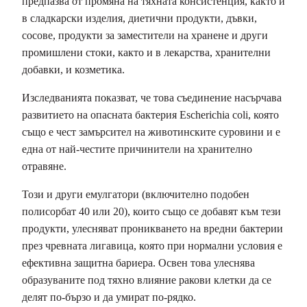
предпазва от промяна на тяхната консистенция, както и
в сладкарски изделия, диетични продукти, дъвки,
сосове, продукти за заместители на хранене и други
промишлени стоки, както и в лекарства, хранителни
добавки, и козметика.
Изследванията показват, че това съединение насърчава
развитието на опасната бактерия Escherichia coli, която
също е чест замърсител на животинските суровини и е
една от най-честите причинители на хранително
отравяне.
Този и други емулгатори (включително подобен
полисорбат 40 или 20), които също се добавят към тези
продукти, улесняват проникването на вредни бактерии
през чревната лигавица, която при нормални условия е
ефективна защитна бариера. Освен това улеснява
образуваните под тяхно влияние ракови клетки да се
делят по-бързо и да умират по-рядко.