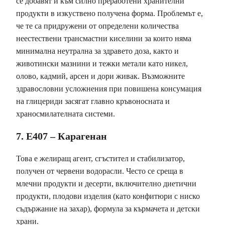
се добавят и към силно преработени хранителни
продукти в изкуствено получена форма. Проблемът е,
че те са придружени от определени количества
неестествени трансмастни киселини за които няма
минимална неутрална за здравето доза, както и
животински мазнини и тежки метали като никел,
олово, кадмий, арсен и дори живак. Възможните
здравословни усложнения при повишена консумация
на глицериди засягат главно кръвоносната и
храносмилателната системи.
7. E407 – Карагенан
Това е желиращ агент, сгъстител и стабилизатор,
получен от червени водорасли. Често се среща в
млечни продукти и десерти, включително диетични
продукти, плодови изделия (като конфитюри с ниско
съдържание на захар), формула за кърмачета и детски
храни.