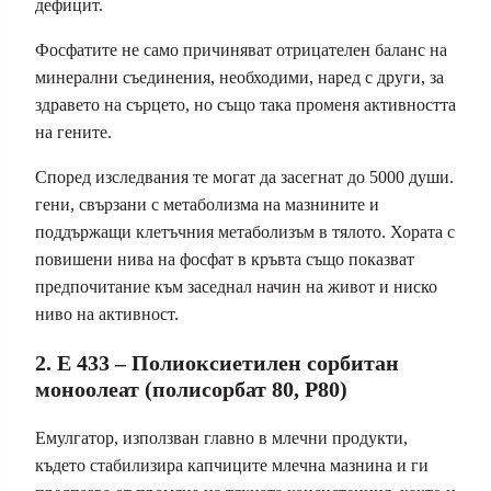
дефицит.
Фосфатите не само причиняват отрицателен баланс на
минерални съединения, необходими, наред с други, за
здравето на сърцето, но също така променя активността
на гените.
Според изследвания те могат да засегнат до 5000 души.
гени, свързани с метаболизма на мазнините и
поддържащи клетъчния метаболизъм в тялото. Хората с
повишени нива на фосфат в кръвта също показват
предпочитание към заседнал начин на живот и ниско
ниво на активност.
2. E 433 – Полиоксиетилен сорбитан
моноолеат (полисорбат 80, P80)
Емулгатор, използван главно в млечни продукти,
където стабилизира капчиците млечна мазнина и ги