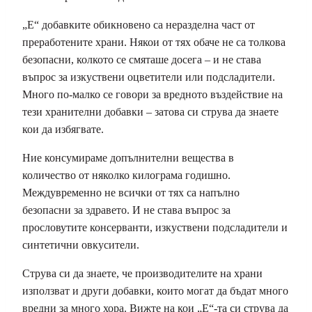
„E“ добавките обикновено са неразделна част от
преработените храни. Някои от тях обаче не са толкова
безопасни, колкото се смяташе досега – и не става
въпрос за изкуствени оцветители или подсладители.
Много по-малко се говори за вредното въздействие на
тези хранителни добавки – затова си струва да знаете
кои да избягвате.
Ние консумираме допълнителни вещества в
количество от няколко килограма годишно.
Междувременно не всички от тях са напълно
безопасни за здравето. И не става въпрос за
прословутите консерванти, изкуствени подсладители и
синтетични овкусители.
Струва си да знаете, че производителите на храни
използват и други добавки, които могат да бъдат много
вредни за много хора. Вижте на кои „Е“-та си струва да