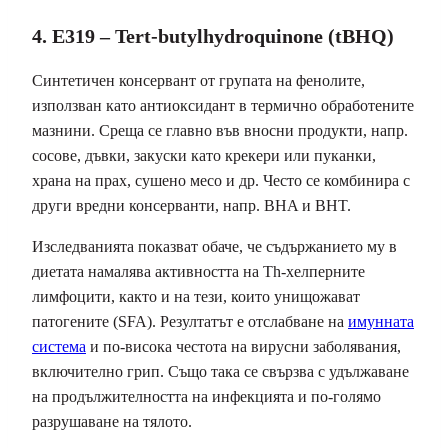
4. E319 – Tert-butylhydroquinone (tBHQ)
Синтетичен консервант от групата на фенолите,
използван като антиоксидант в термично обработените
мазнини. Среща се главно във вносни продукти, напр.
сосове, дъвки, закуски като крекери или пуканки,
храна на прах, сушено месо и др. Често се комбинира с
други вредни консерванти, напр. BHA и BHT.
Изследванията показват обаче, че съдържанието му в
диетата намалява активността на Th-хелперните
лимфоцити, както и на тези, които унищожават
патогените (SFA). Резултатът е отслабване на
имунната
система
и по-висока честота на вирусни заболявания,
включително грип. Също така се свързва с удължаване
на продължителността на инфекцията и по-голямо
разрушаване на тялото.