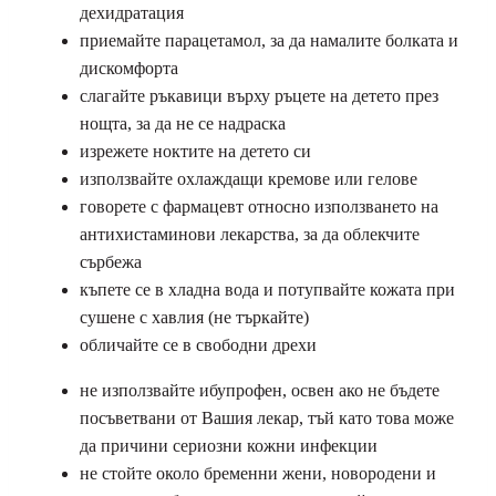
дехидратация
приемайте парацетамол, за да намалите болката и
дискомфорта
слагайте ръкавици върху ръцете на детето през
нощта, за да не се надраска
изрежете ноктите на детето си
използвайте охлаждащи кремове или гелове
говорете с фармацевт относно използването на
антихистаминови лекарства, за да облекчите
сърбежа
къпете се в хладна вода и потупвайте кожата при
сушене с хавлия (не търкайте)
обличайте се в свободни дрехи
не използвайте ибупрофен, освен ако не бъдете
посъветвани от Вашия лекар, тъй като това може
да причини сериозни кожни инфекции
не стойте около бременни жени, новородени и