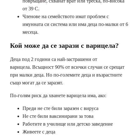
повръщане, схванат врат или треска, по-висока
от 39 C.
Членове на семейството имат проблем с
имунната си система или има деца по-малки от 6
месеца.
Кой може да се зарази с варицела?
Деца под 2 години са най-застрашени от
варицела. Всъщност 90% от всички случаи се срещат
при малки деца. Но по-големите деца и възрастните
също могат да се заразят.
По-голям риск да хванете варицела има, ако:
Преди не сте били заразен с вируса
Не сте били ваксинирани за това
Работите в училище или детско заведение
Живеете с деца