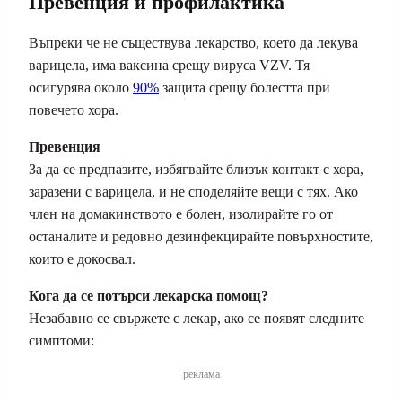
Превенция и профилактика
Въпреки че не съществува лекарство, което да лекува
варицела, има ваксина срещу вируса VZV. Тя
осигурява около
90%
защита срещу болестта при
повечето хора.
Превенция
За да се предпазите, избягвайте близък контакт с хора,
заразени с варицела, и не споделяйте вещи с тях. Ако
член на домакинството е болен, изолирайте го от
останалите и редовно дезинфекцирайте повърхностите,
които е докосвал.
Кога да се потърси лекарска помощ?
Незабавно се свържете с лекар, ако се появят следните
симптоми:
реклама