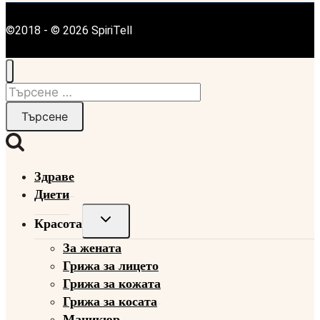
©2018 - © 2026 SpiriTell
Търсене
за:
Здраве
Диети
Toggle
Красота
child
За жената
menu
Грижа за лицето
Грижа за кожата
Грижа за косата
Маникюр