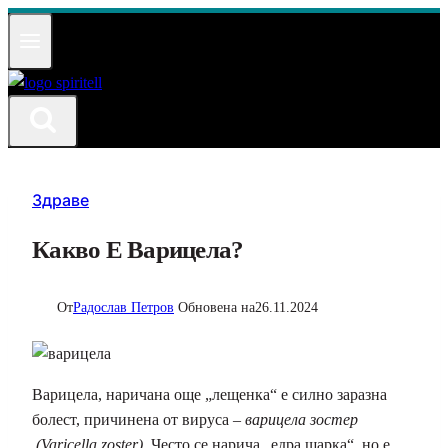
Към
съдържанието
Здраве
Какво Е Варицела?
От
Радослав Петров
Обновена на
26.11.2024
Варицела, наричана още „лещенка“ е силно заразна
болест, причинена от вируса –
варицела зостер
(Varicella zoster)
. Често се нарича „едра шарка“, но е