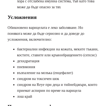
хора с отслабена имунна система, тъй като това
може да бъде опасно за тях
Усложнения
Обикновено варицелата е леко заболяване. Но
понякога може да бъде сериозно и да доведе до
усложнения, включително:
бактериални инфекции на кожата, меките тъкани,
костите, ставите или кръвообращението (сепсис)
дехидратация
пневмония
възпаление на мозъка (енцефалит)
синдром на токсичен шок
синдром на Reye при деца и тийнейджъри, които
приемат аспирин по време на варицела
лош край