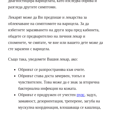
диагностицира варицелата, като изследва обрива и
разгледа другите симптоми.
Лекарят може да Ви предпише и лекарства за
облекчаване на симптомите на варицела. За да
избегнете заразяването на други хора пред кабинета,
обадете се предварително на личния лекар и
споменете, че смятате, че вие ​​или вашето дете може да
сте заразени с варицела.
Също така, уведомете Вашия лекар, ако:
Обривът се разпространява към очите.
Обривът става доста зачервен, топъл и
чувствителен. Това може да е знак за вторична
бактериална инфекция на кожата.
Обривът е придружен от учестен
пулс
, задух,
замаяност, дезориентация, треперене, загуба на
мускулна координация, влошаваща се кашлица,