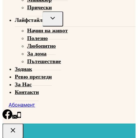
Прически
Toggle
Лайфстайл
child
Начин на живот
menu
Полезно
Любопитно
За дома
Пътешествие
Зодиак
Ревю прегледи
За Нас
Контакти
Абонамент