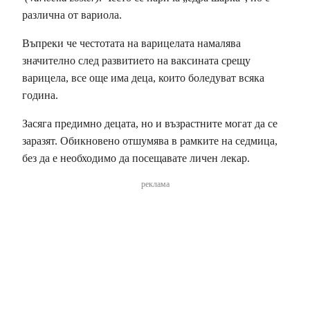
различна от вариола.
Въпреки че честотата на варицелата намалява
значително след развитието на ваксината срещу
варицела, все още има деца, които боледуват всяка
година.
Засяга предимно децата, но и възрастните могат да се
заразят. Обикновено отшумява в рамките на седмица,
без да е необходимо да посещавате личен лекар.
реклама