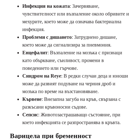
Инфекция на кожата
: Зачервяване,
чувствителност или възпаление около обривите и
мехурите, което може да означава бактериална
инфекция.
Проблеми с дишането
: Затруднено дишане,
което може да сигнализира за пневмония.
Енцефалит
: Възпаление на мозъка с признаци
като объркване, сънливост, промени в
поведението или гърчове.
Синдром на Reye
: В редки случаи деца и юноши
може да развият подуване на черния дроб и
мозъка по време на възстановяване.
Кървене
: Внезапна загуба на кръв, свързана с
разкъсани кръвоносни съдове.
Сепсис
: Животозастрашаващо състояние, при
което инфекцията се разпространява в кръвта.
Варицела при бременност