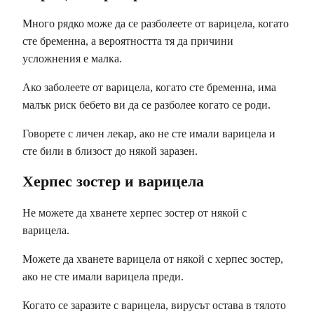
Много рядко може да се разболеете от варицела, когато
сте бременна, а вероятността тя да причини
усложнения е малка.
Ако заболеете от варицела, когато сте бременна, има
малък риск бебето ви да се разболее когато се роди.
Говорете с личен лекар, ако не сте имали варицела и
сте били в близост до някой заразен.
Херпес зостер и варицела
Не можете да хванете херпес зостер от някой с
варицела.
Можете да хванете варицела от някой с херпес зостер,
ако не сте имали варицела преди.
Когато се заразите с варицела, вирусът остава в тялото