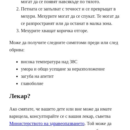
могат да се появят навсякъде по тялото.
Петната се запълват с течност и се превръщат в
мехури. Мехурите могат да се спукат. Те могат да
се разпространят или да останат в малка зона.
Мехурите хващат коричка отгоре.
Може да получите следните симптоми преди или след
обрива:
висока температура над 38С
умора и общо усещане за неразположение
загуба на апетит
главоболие
Лекар?
Ако смятате, че вашето дете или вие може да имате
варицела, консултирайте се с вашия лекар, съветва
Министерството на здравеопазването
. Той може да