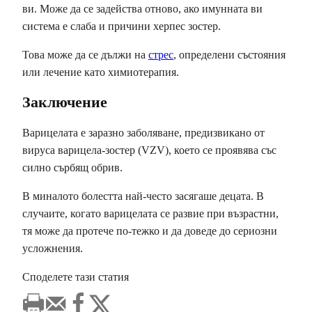
ви. Може да се задейства отново, ако имунната ви
система е слаба и причини херпес зостер.
Това може да се дължи на
стрес
, определени състояния
или лечение като химиотерапия.
Заключение
Варицелата е заразно заболяване, предизвикано от
вируса варицела-зостер (VZV), което се проявява със
силно сърбящ обрив.
В миналото болестта най-често засягаше децата. В
случаите, когато варицелата се развие при възрастни,
тя може да протече по-тежко и да доведе до сериозни
усложнения.
Споделете тази статия