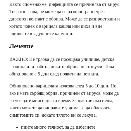
Както споменахме, инфекцията се причинява от вирус.
Това означава, че може да се разпространи чрез
директен контакт с обрива. Може да се разпространи и
когато човек с варицела кашля или киха и вие
вдишвате въздушните капчици.
Лечение
ВАЖНО: Не трябва да се посещава училище, детска
градина или работа, докато обрива не отшуми. Това
обикновено е 5 дни след появата на петната.
Обикновено варицелата изчезва след 5 до 10 дни. Но
ако имате сърбящ обрив, причинен от вируса, може да
го усещате много дълго време. За щастие има неща,
които можете да направите у дома, за да облекчите
симптомите си, докато тялото ви се лекува.
пийте много течност, за да избегнете