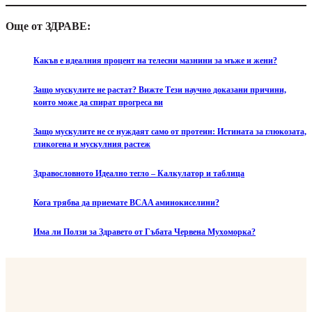
Още от ЗДРАВЕ:
Какъв е идеалния процент на телесни мазнини за мъже и жени?
Защо мускулите не растат? Вижте Тези научно доказани причини,
които може да спират прогреса ви
Защо мускулите не се нуждаят само от протеин: Истината за глюкозата,
гликогена и мускулния растеж
Здравословното Идеално тегло – Калкулатор и таблица
Кога трябва да приемате BCAA аминокиселини?
Има ли Ползи за Здравето от Гъбата Червена Мухоморка?