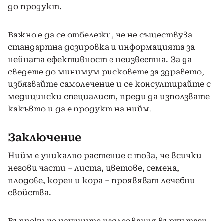
до продукт.
Важно е да се отбележи, че не съществува
стандартна дозировка и информацията за
нейната ефективност е неизвестна. За да
сведете до минимум рисковете за здравето,
избягвайте самолечение и се консултирайте с
медицински специалист, преди да използвате
какъвто и да е продукт на нийм.
Заключение
Нийм е уникално растение с това, че всички
негови части – листа, цветове, семена,
плодове, корен и кора – проявяват лечебни
свойства.
Въпреки че научните изследвания върху тази