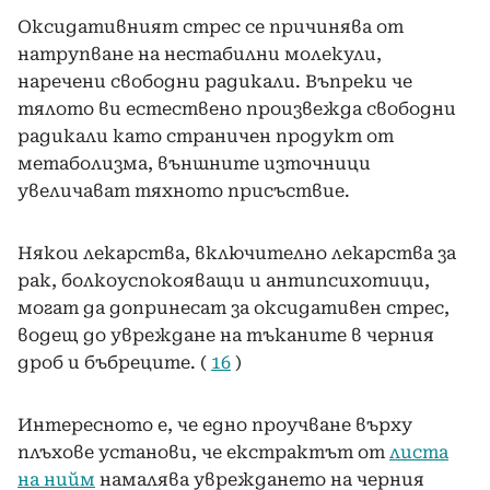
Оксидативният стрес се причинява от
натрупване на нестабилни молекули,
наречени свободни радикали. Въпреки че
тялото ви естествено произвежда свободни
радикали като страничен продукт от
метаболизма, външните източници
увеличават тяхното присъствие.
Някои лекарства, включително лекарства за
рак, болкоуспокояващи и антипсихотици,
могат да допринесат за оксидативен стрес,
водещ до увреждане на тъканите в черния
дроб и бъбреците. (
16
)
Интересното е, че едно проучване върху
плъхове установи, че екстрактът от
листа
на нийм
намалява увреждането на черния