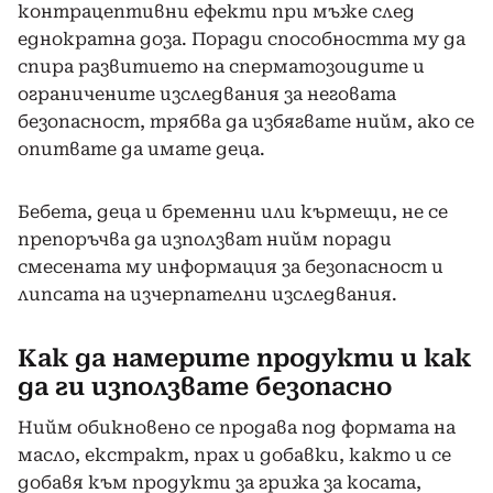
контрацептивни ефекти при мъже след
еднократна доза. Поради способността му да
спира развитието на сперматозоидите и
ограничените изследвания за неговата
безопасност, трябва да избягвате нийм, ако се
опитвате да имате деца.
Бебета, деца и бременни или кърмещи, не се
препоръчва да използват нийм поради
смесената му информация за безопасност и
липсата на изчерпателни изследвания.
Как да намерите продукти и как
да ги използвате безопасно
Нийм обикновено се продава под формата на
масло, екстракт, прах и добавки, както и се
добавя към продукти за грижа за косата,