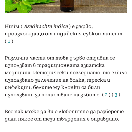
Нийм (
Azadirachta indica
) е дърво,
произхождащо от индийския субконтинент.
(
1
)
Различни части от това дърво отдавна се
използват в традиционната азиатска
медицина. Исторически погледнато, то е било
използвано за лечение на болка, треска и
инфекции, белите му клонки са били
използвани за почистване на зъбите. (
2
) (
3
)
Все пак може да ви е любопитно да разберете
дали някое от тези твърдения е оправдано.