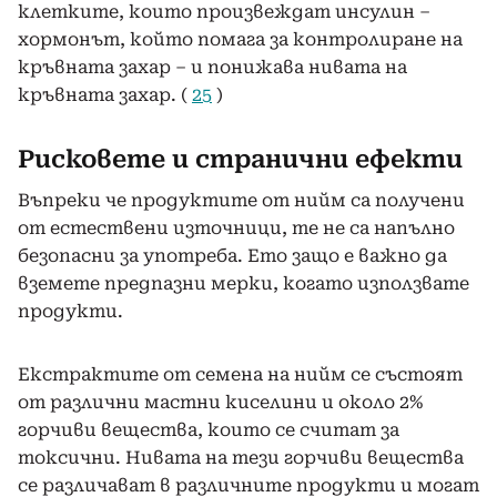
клетките, които произвеждат инсулин –
хормонът, който помага за контролиране на
кръвната захар – и понижава нивата на
кръвната захар. (
25
)
Рисковете и странични ефекти
Въпреки че продуктите от нийм са получени
от естествени източници, те не са напълно
безопасни за употреба. Ето защо е важно да
вземете предпазни мерки, когато използвате
продукти.
Екстрактите от семена на нийм се състоят
от различни мастни киселини и около 2%
горчиви вещества, които се считат за
токсични. Нивата на тези горчиви вещества
се различават в различните продукти и могат