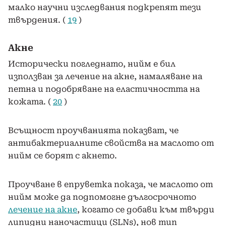
малко научни изследвания подкрепят тези
твърдения. (
19
)
Акне
Исторически погледнато, нийм е бил
използван за лечение на акне, намаляване на
петна и подобряване на еластичността на
кожата. (
20
)
Всъщност проучванията показват, че
антибактериалните свойства на маслото от
нийм се борят с акнето.
Проучване в епруветка показа, че маслото от
нийм може да подпомогне дългосрочното
лечение на акне
, когато се добави към твърди
липидни наночастици (SLNs), нов тип