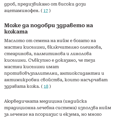
дроб, предизвикано от високи дози
ацетаминофен. (
17
)
Може да подобри здравето на
кожата
Маслото от семена на нийм е богато на
мастни киселини, включително олеинова,
стеаринова, палмитинова и линолова
киселини. Съвкупно е доказано, че тези
мастни киселини имат
противовъзпалителни, антиоксидантни и
антимикробни свойства, които насърчават
здравата кожа. (
18
)
Аюрведичната медицина (индийска
традиционна лечебна система) използва нийм
за лечение на псориазис и екзема, но много