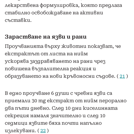
лекарствена формулировка, която предлага
стабилно освобождаване на активни
съставки.
Зарастване на язви и рани
Проучванията върху животни показват, че
екстрактът от листа на нийм
ускорява заздравяването на рани чрез
повишена възпалителна реакция и
образуването на нови кръвоносни съдове. (
21
)
В едно проучване 6 души с чревни язви са
приемали 30 mg екстракт от нийм перорално
два пъти дневно. След 10 дни киселинната
секреция намаля значително и след 10
седмици язвите бяха почти напълно
излекувани. (
22
)