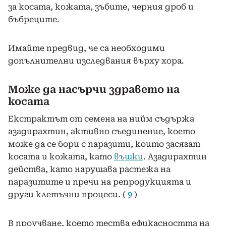
за косата, кожата, зъбите, черния дроб и
бъбреците.
Имайте предвид, че са необходими
допълнителни изследвания върху хора.
Може да насърчи здравето на
косата
Екстрактът от семена на нийм съдържа
азадирахтин, активно съединение, което
може да се бори с паразити, които засягат
косата и кожата, като
въшки
. Азадирахтин
действа, като нарушава растежа на
паразитите и пречи на репродукцията и
други клетъчни процеси. (
9
)
В проучване, което тества ефикасността на