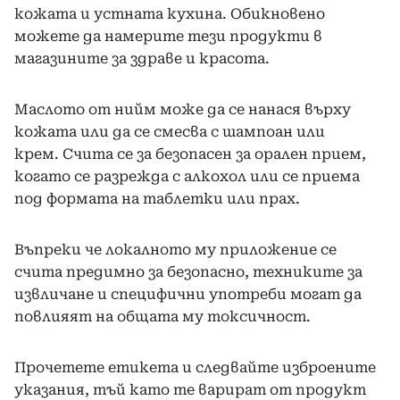
кожата и устната кухина. Обикновено
можете да намерите тези продукти в
магазините за здраве и красота.
Маслото от нийм може да се нанася върху
кожата или да се смесва с шампоан или
крем. Счита се за безопасен за орален прием,
когато се разрежда с алкохол или се приема
под формата на таблетки или прах.
Въпреки че локалното му приложение се
счита предимно за безопасно, техниките за
извличане и специфични употреби могат да
повлияят на общата му токсичност.
Прочетете етикета и следвайте изброените
указания, тъй като те варират от продукт