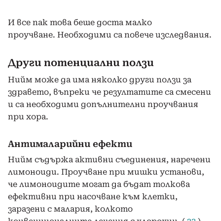
И все пак това беше доста малко
проучване. Необходими са повече изследвания.
Други потенциални ползи
Нийм може да има няколко други ползи за
здравето, въпреки че резултатите са смесени
и са необходими допълнителни проучвания
при хора.
Антималарийни ефекти
Нийм съдържа активни съединения, наречени
лимоноиди. Проучване при мишки установи,
че лимоноидите могат да бъдат толкова
ефективни при насочване към клетки,
заразени с малария, колкото