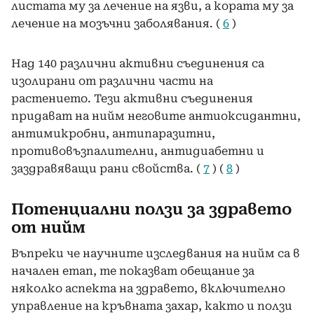
листата му за лечение на язви, а кората му за
лечение на мозъчни заболявания. (
6
)
Над 140 различни активни съединения са
изолирани от различни части на
растението. Тези активни съединения
придават на нийм неговите антиоксидантни,
антимикробни, антипаразитни,
противовъзпалителни, антидиабетни и
заздравяващи рани свойства. (
7
) (
8
)
Потенциални ползи за здравето
от нийм
Въпреки че научните изследвания на нийм са в
начален етап, те показват обещание за
няколко аспекта на здравето, включително
управление на кръвната захар, както и ползи