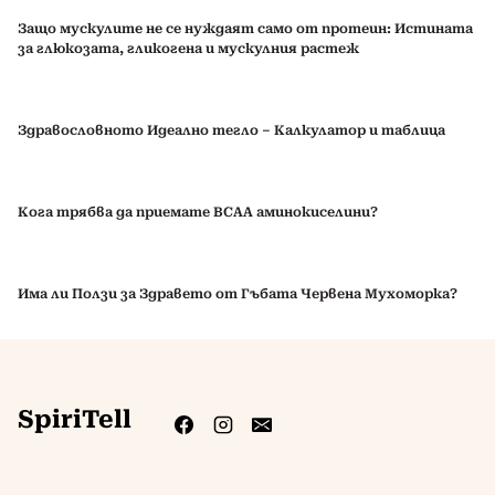
Защо мускулите не се нуждаят само от протеин: Истината
за глюкозата, гликогена и мускулния растеж
Здравословното Идеално тегло – Калкулатор и таблица
Кога трябва да приемате BCAA аминокиселини?
Има ли Ползи за Здравето от Гъбата Червена Мухоморка?
SpiriTell