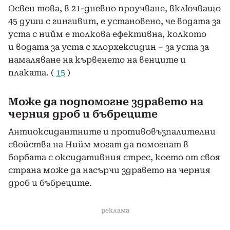
Освен това, в 21-дневно проучване, включващо
45 души с гингивит, е установено, че водата за
уста с нийм е толкова ефективна, колкото
и водата за уста с хлорхексидин – за уста за
намаляване на кървенето на венците и
плаката. (
15
)
Може да подпомогне здравето на
черния дроб и бъбреците
Антиоксидантните и противовъзпалителни
свойства на Нийм могат да помогнат в
борбата с оксидативния стрес, което от своя
страна може да насърчи здравето на черния
дроб и бъбреците.
реклама