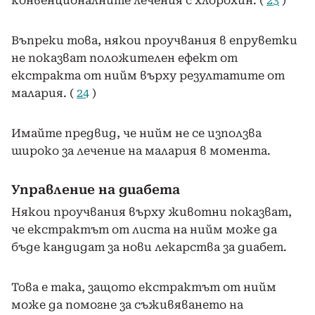
конвенционалните лечения с хлорохин. (
23
)
Въпреки това, някои проучвания в епруветки
не показват положителен ефект от
екстракта от нийм върху резултатите от
малария. (
24
)
Имайте предвид, че нийм не се използва
широко за лечение на малария в момента.
Управление на диабета
Някои проучвания върху животни показват,
че екстрактът от листа на нийм може да
бъде кандидат за нови лекарства за диабет.
Това е така, защото екстрактът от нийм
може да помогне за съживяването на