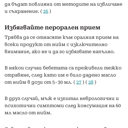
да бъдат повлияни от методите на извличане
и съхранение. (
26
)
Избягвайте перорален прием
Трябва да се отнасяте към оралния прием на
всеки продукт от нийм с изключително
внимание, ако не и да го избягвате напълно.
В някои случаи бебетата са преживели тежко
отравяне, след като им е било дадено масло
от нийм в дози от 5–30 мл. (
27
) (
28
)
В друг случай, мъж е изпитал неврологични и
психотични симптоми след консумация на 60
мл масло от нийм.