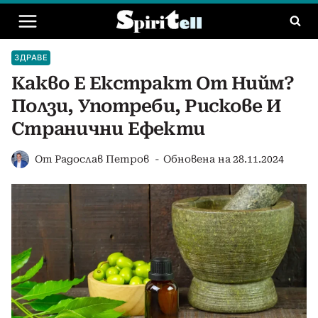
Към
съдържанието
ЗДРАВЕ
Какво Е Екстракт От Нийм?
Ползи, Употреби, Рискове И
Странични Ефекти
От
Радослав Петров
Обновена на
28.11.2024