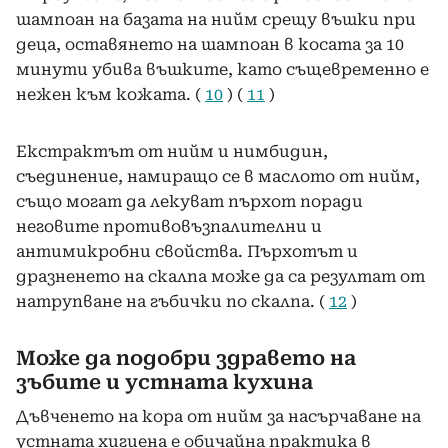
шампоан на базата на нийм срещу въшки при
деца, оставянето на шампоан в косата за 10
минути убива въшките, като същевременно е
нежен към кожата. (
10
) (
11
)
Екстрактът от нийм и нимбидин,
съединение, намиращо се в маслото от нийм,
също могат да лекуват пърхот поради
неговите противовъзпалителни и
антимикробни свойства. Пърхотът и
дразненето на скалпа може да са резултат от
натрупване на гъбички по скалпа. (
12
)
Може да подобри здравето на
зъбите и устната кухина
Дъвченето на кора от нийм за насърчаване на
устната хигиена е обичайна практика в