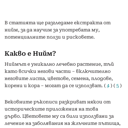
В статията ще разгледаме екстракта от
нийм, за да научим за употребата му,
потенциалните ползи и рисковете.
Какво е Нийм?
Ниймът е уникално лечебно растение, тъй
като всички негови части – включително
неговите листа, цветове, семена, плодове,
корени и кора – могат да се използват. (
4
) (
5
)
Вековните ръкописи разкриват някои от
историческите приложения на това
дърво. Цветовете му са били използвани за
лечение на заболявания на жлъчните пътища,