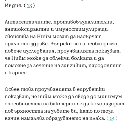
Индия. (
13
)
Антисептичните, противовъзпалителни,
антиоксидантни и имуностимулиращи
свойства на Нийм могат да насърчат
оралното здраве. Въпреки че са необходими
повече изследвания, проучванията показват,
че Нийм може да облекчи болката и да
помогне за лечение на гингивит, пародонтит
и кариес.
Освен това проучванията в епруветки
показват, че нийм може да сведе до минимум
способността на бактериите да колонизират
повърхността на зъбите ви, като по този
начин намалява образуването на плака. (
14
)