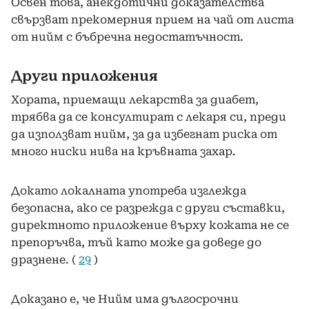
Освен това, анекдотични доказателства
свързват прекомерния прием на чай от листа
от нийм с бъбречна недостатъчност.
Други приложения
Хората, приемащи лекарства за диабет,
трябва да се консултират с лекаря си, преди
да използват нийм, за да избегнат риска от
много ниски нива на кръвната захар.
Докато локалната употреба изглежда
безопасна, ако се разрежда с други съставки,
директното приложение върху кожата не се
препоръчва, тъй като може да доведе до
дразнене. (
29
)
Доказано е, че Нийм има дългосрочни