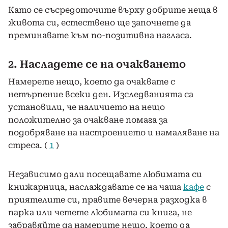
Като се съсредоточите върху добрите неща в
живота си, естествено ще започнете да
преминавате към по-позитивна нагласа.
2. Насладете се на очакването
Намерете нещо, което да очаквате с
нетърпение всеки ден. Изследванията са
установили, че наличието на нещо
положително за очакване помага за
подобряване на настроението и намаляване на
стреса. (
1
)
Независимо дали посещавате любимата си
книжарница, наслаждавате се на чаша
кафе
с
приятелите си, правите вечерна разходка в
парка или четете любимата си книга, не
забравяйте да намерите нещо, което да