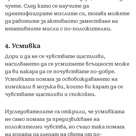
чуете. След като се научите да
идентифицирате мислите си, тогава можете
да работите за активното заместване на
негативните мисли с по-положителни.
4. Усмивка
Дори и да не се чувствате щастливи,
насилването да се усмихнете всъщност може
да ви накара да се почувствате по-добре.
Усмивката помага за освобождаването на
химикали в мозъка ви, които ви карат да се
чувствате щастливи и спокойни.
Изследователите са открили, че усмивката
не само помага за предизвикване на
положителни чувства, но също така помага
на хората да гледат на света от по-