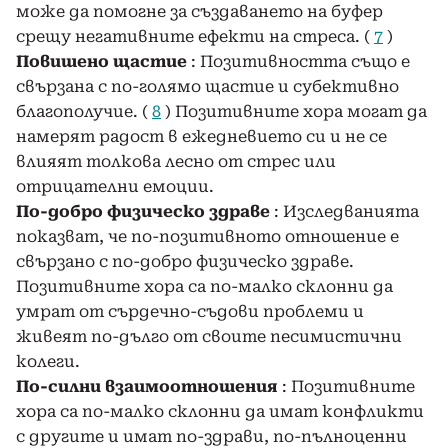
може да помогне за създаването на буфер
срещу негативните ефекти на стреса. (
7
)
Повишено щастие
: Позитивността също е
свързана с по-голямо щастие и субективно
благополучие. (
8
) Позитивните хора могат да
намерят радост в ежедневието си и не се
влияят толкова лесно от стрес или
отрицателни емоции.
По-добро физическо здраве
: Изследванията
показват, че по-позитивното отношение е
свързано с по-добро физическо здраве.
Позитивните хора са по-малко склонни да
умрат от сърдечно-съдови проблеми и
живеят по-дълго от своите песимистични
колеги.
По-силни взаимоотношения
: Позитивните
хора са по-малко склонни да имат конфликти
с другите и имат по-здрави, по-пълноценни