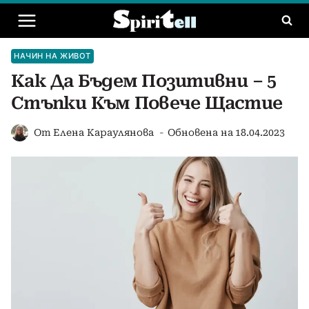
Към
съдържанието
НАЧИН НА ЖИВОТ
Как Да Бъдем Позитивни – 5
Стъпки Към Повече Щастие
От
Елена Караулянова
Обновена на
18.04.2023