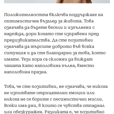
Положителността включва поддържане на
оптимистичен възглед за живота. Това
означава да бъдете весели и изпълнени с
надежда, дори когато сте изправени пред
предизвикателства. Да сте позитивни
означава да търсите доброто във всяка
ситуация и да сте благодарни за това, което
имате. Тези хора са склонни да виждат
чашата като наполовина пълна, вместо
наполовина празна.
Това, че сте позитивни, не означава, че никога
не изпитвате отрицателни емоции или
никога не се борите с песимистични мисли.
Всеки има дни, в които се чувства отпаднал
или обезкуражен. Разликата е, че позитивно