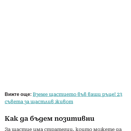
Вземе щастието във ваши ръце! 23
Вижте още:
съвета за щастлив живот
Как да бъдем позитивни
За щастие има стратегии, които можете да