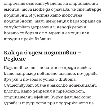
отричате съществуването на отрицателни
емоции, това може да означава, че сте твърде
позитивни. Известна като токсична
позитивност, тази тенденция кара хората да
се чувстват засрамени и неподкрепени,
когато се борят с по-мрачни емоции или
трудни преживявания.
Как да бъдем позитивни –
Резюме
Позитивността носи много предимства,
като например повишено щастие, по-здрави
връзки и по-голям успех в живота.
Съществуват обаче и няколко потенциални
клопки, като депресия и тревожност,
отрицателни ефекти върху физическото
здраве и трудности при поддържането на