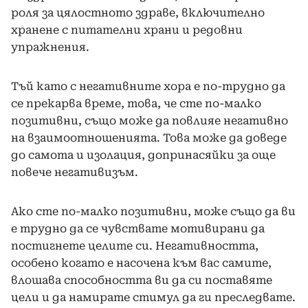
роля за цялостното здраве, включително
хранене с питателни храни и редовни
упражнения.
Тъй като с негативните хора е по-трудно да
се прекарва време, това, че сте по-малко
позитивни, също може да повлияе негативно
на взаимоотношенията. Това може да доведе
до самота и изолация, допринасяйки за още
повече негативизъм.
Ако сте по-малко позитивни, може също да ви
е трудно да се чувствате мотивирани да
постигнете целите си. Негативността,
особено когато е насочена към вас самите,
влошава способността ви да си поставяте
цели и да намирате стимул да ги преследвате.