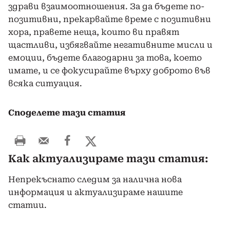
здрави взаимоотношения. За да бъдете по-
позитивни, прекарвайте време с позитивни
хора, правете неща, които ви правят
щастливи, избягвайте негативните мисли и
емоции, бъдете благодарни за това, което
имате, и се фокусирайте върху доброто във
всяка ситуация.
Споделете тази статия
Как актуализираме тази статия:
Непрекъснато следим за налична нова
информация и актуализираме нашите
статии.