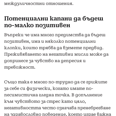
междуличностни отношения.
Потенциални капани да бъдеш
по-малко позитивен
Въпреки че има много предимства да бъдеш
позитивен, има и няколко потенциални
клопки, които трябва да вземете предвид.
Преживяването на негативни мисли може да
допринесе за чувство на депресия и
тревожност.
Също така е много по-трудно да се грижите
за себе си физически, когато имате по-
песимистична гледна точка. В допълнение
към чувството за стрес като цяло,
негативността често означава пренебрегване
на здравословно поведение, което играе важна