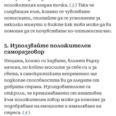
положителна гледна точка. (
3
) Така че
следващия път, когато се чувствате
потиснати, опитайте да се усмихнете за
няколко минути и вижте как това може да ви
помогне да се почувствате по-оптимистично.
5. Използвайте положителен
саморазговор
Нещата, които си казвате, влияят върху
начина, по който мислите за себе си и за
света, а самокритиката непременно ще
подкопае способността ви да гледате от
добрата страна. Изследователите са
открили, че преминаването от негативен
към положителен говор може да помогне за
подобряване на емоциите и намаляване на
стреса. (
4
)