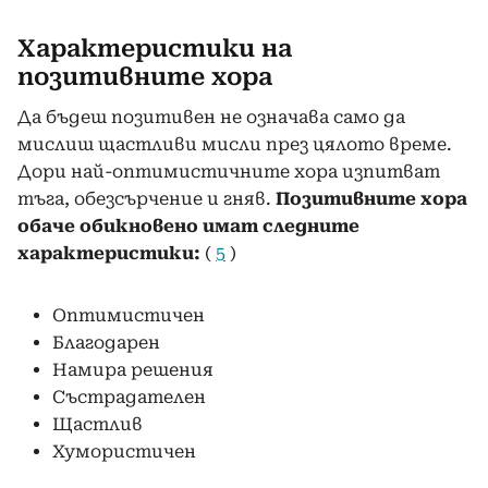
Характеристики на
позитивните хора
Да бъдеш позитивен не означава само да
мислиш щастливи мисли през цялото време.
Дори най-оптимистичните хора изпитват
тъга, обезсърчение и гняв.
Позитивните хора
обаче обикновено имат следните
характеристики:
(
5
)
Оптимистичен
Благодарен
Намира решения
Състрадателен
Щастлив
Хумористичен