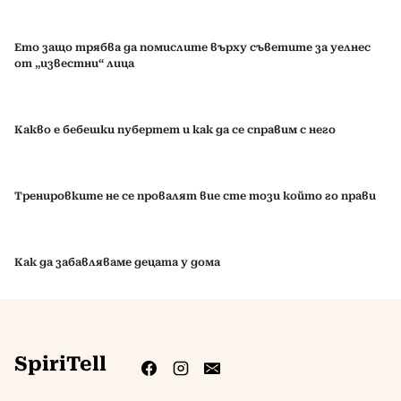
Ето защо трябва да помислите върху съветите за уелнес
от „известни“ лица
Какво е бебешки пубертет и как да се справим с него
Тренировките не се провалят вие сте този който го прави
Как да забавляваме децата у дома
SpiriTell