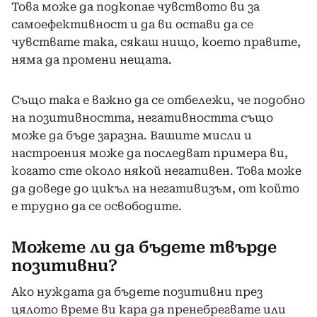
Това може да подкопае чувството ви за
самоефективност и да ви остави да се
чувствате така, сякаш нищо, което правите,
няма да промени нещата.
Също така е важно да се отбележи, че подобно
на позитивността, негативността също
може да бъде заразна. Вашите мисли и
настроения може да последват примера ви,
когато сте около някой негативен. Това може
да доведе до цикъл на негативизъм, от който
е трудно да се освободите.
Можете ли да бъдете твърде
позитивни?
Ако нуждата да бъдете позитивни през
цялото време ви кара да пренебрегвате или