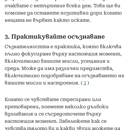
очаквате с нетърпение всеки ден. Това ще ви
помогне да останете позитивни дори когато
нещата не вървят както искате.
3. Практикувайте осъзнаване
Съзнателността е практика, която включва
пълно фокусиране върху настоящия момент,
включително вашите мисли, усещания и
среда. Може да има различни предимства,
включително подобряване на осъзнаването на
вашите мисли и настроения. (
2
)
Когато се чувствате стресирани или
претоварени, поемете няколко дълбоки
вдишвания и се съсредоточете върху
настоящия момент. Забележете как се
чувства тялото ви и какви звуци можете да