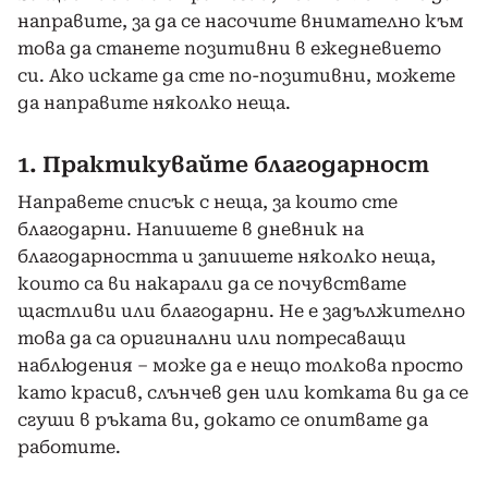
направите, за да се насочите внимателно към
това да станете позитивни в ежедневието
си. Ако искате да сте по-позитивни, можете
да направите няколко неща.
1. Практикувайте благодарност
Направете списък с неща, за които сте
благодарни. Напишете в дневник на
благодарността и запишете няколко неща,
които са ви накарали да се почувствате
щастливи или благодарни. Не е задължително
това да са оригинални или потресаващи
наблюдения – може да е нещо толкова просто
като красив, слънчев ден или котката ви да се
сгуши в ръката ви, докато се опитвате да
работите.