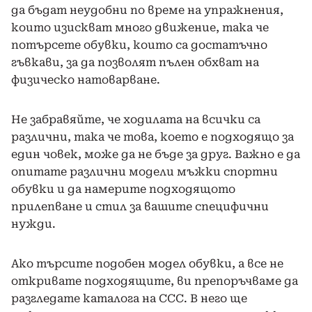
да бъдат неудобни по време на упражнения,
които изискват много движение, така че
потърсете обувки, които са достатъчно
гъвкави, за да позволят пълен обхват на
физическо натоварване.
Не забравяйте, че ходилата на всички са
различни, така че това, което е подходящо за
един човек, може да не бъде за друг. Важно е да
опитате различни модели мъжки спортни
обувки и да намерите подходящото
прилепване и стил за вашите специфични
нужди.
Ако търсите подобен модел обувки, а все не
откривате подходящите, ви препоръчваме да
разгледате каталога на ССС. В него ще