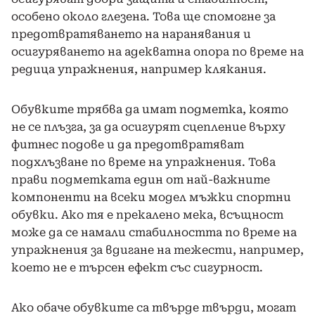
особено около глезена. Това ще спомогне за
предотвратяването на наранявания и
осигуряването на адекватна опора по време на
редица упражнения, например клякания.
Обувките трябва да имат подметка, която
не се плъзга, за да осигурят сцепление върху
фитнес подове и да предотвратяват
подхлъзване по време на упражнения. Това
прави подметката един от най-важните
компоненти на всеки модел мъжки спортни
обувки. Ако тя е прекалено мека, всъщност
може да се намали стабилността по време на
упражнения за вдигане на тежести, например,
което не е търсен ефект със сигурност.
Ако обаче обувките са твърде твърди, могат