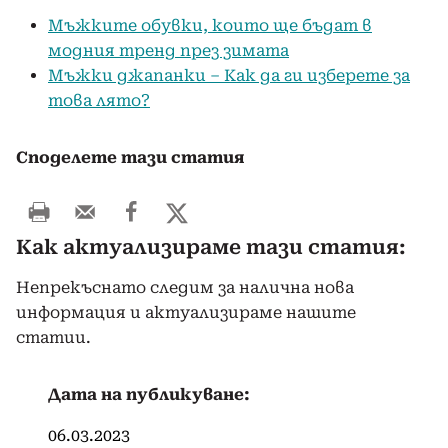
Мъжките обувки, които ще бъдат в
модния тренд през зимата
Мъжки джапанки – Как да ги изберете за
това лято?
Споделете тази статия
Как актуализираме тази статия:
Непрекъснато следим за налична нова
информация и актуализираме нашите
статии.
Дата на публикуване:
06.03.2023