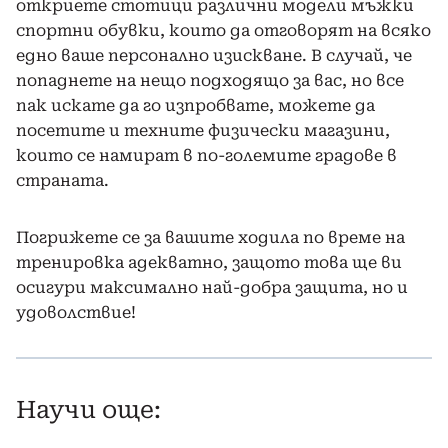
откриете стотици различни модели мъжки
спортни обувки, които да отговорят на всяко
едно ваше персонално изискване. В случай, че
попаднете на нещо подходящо за вас, но все
пак искате да го изпробвате, можете да
посетите и техните физически магазини,
които се намират в по-големите градове в
страната.
Погрижете се за вашите ходила по време на
тренировка адекватно, защото това ще ви
осигури максимално най-добра защита, но и
удоволствие!
Научи още: