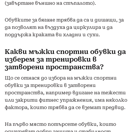
(завъртане външно на стъпалото).
Обувките за бягане трябва да са и дишащи, за
да позволят на въздуха да циркулира и да
поддържа краката ви хладни и сухи.
Какви мъжки спортни обувки да
изберем за тренировки в
затворени пространства?
Що се отнася до избора на мъжки спортни
обувки за тренировки в затворени
пространства, например вдигане на тежести
или закрити фитнес упражнения, има няколко
фактора, които трябва да се вземат предвид.
На първо място потърсете обувки, които
осигуряват добри защита и стабилност,