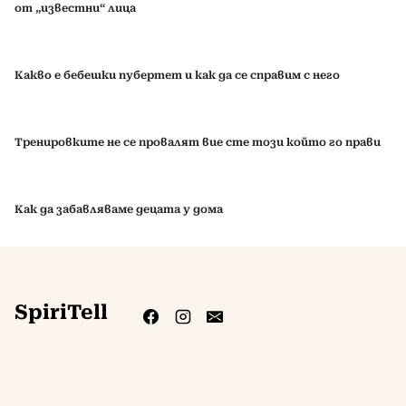
от „известни“ лица
Какво е бебешки пубертет и как да се справим с него
Тренировките не се провалят вие сте този който го прави
Как да забавляваме децата у дома
SpiriTell