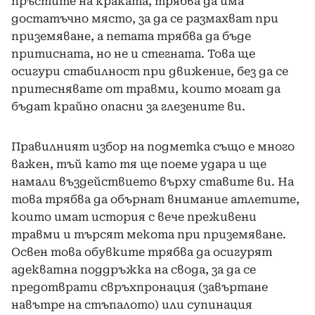
пръстите на краката, трябва да има
достатъчно място, за да се размахват при
приземяване, а петата трябва да бъде
притисната, но не и стегната. Това ще
осигури стабилност при движение, без да се
притеснявате от травми, които могат да
бъдат крайно опасни за глезените ви.
Правилният избор на подметка също е много
важен, тъй като тя ще поеме удара и ще
намали въздействието върху ставите ви. На
това трябва да обърнат внимание атлетите,
които имат история с вече преживени
травми и търсят мекота при приземяване.
Освен това обувките трябва да осигурят
адекватна поддръжка на свода, за да се
предотврати свръхпронация (завъртане
навътре на стъпалото) или супинация