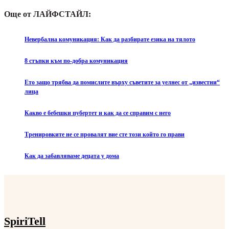
Още от ЛАЙФСТАЙЛ:
Невербална комуникация: Как да разбирате езика на тялото
8 стъпки към по-добра комуникация
Ето защо трябва да помислите върху съветите за уелнес от „известни“
лица
Какво е бебешки пубертет и как да се справим с него
Тренировките не се провалят вие сте този който го прави
Как да забавляваме децата у дома
SpiriTell