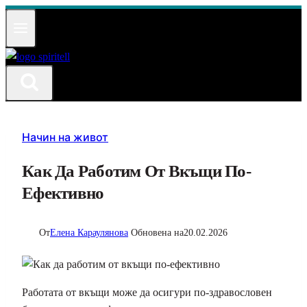
Към
съдържанието
Начин на живот
Как Да Работим От Вкъщи По-
Ефективно
От
Елена Караулянова
Обновена на
20.02.2026
Работата от вкъщи може да осигури по-здравословен