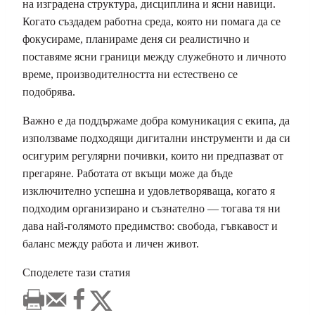
на изградена структура, дисциплина и ясни навици.
Когато създадем работна среда, която ни помага да се
фокусираме, планираме деня си реалистично и
поставяме ясни граници между служебното и личното
време, производителността ни естествено се
подобрява.
Важно е да поддържаме добра комуникация с екипа, да
използваме подходящи дигитални инструменти и да си
осигурим регулярни почивки, които ни предпазват от
прегаряне. Работата от вкъщи може да бъде
изключително успешна и удовлетворяваща, когато я
подходим организирано и съзнателно — тогава тя ни
дава най-голямото предимство: свобода, гъвкавост и
баланс между работа и личен живот.
Споделете тази статия