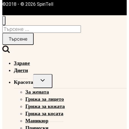
©2018 - © 2026 SpiriTell
Търсене
за:
Здраве
Диети
Toggle
Красота
child
За жената
menu
Грижа за лицето
Грижа за кожата
Грижа за косата
Маникюр
Прически