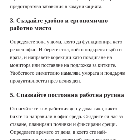
предотвратява забавяния в комуникацията.
3. Създайте удобно и ергономично
работно място
Определете зона у дома, която да функционира като
реален офис. Изберете стол, който подкрепя гърба и
врата, и направете корекции като повдигане на
монитора или поставяне на подложка за китките.
Удобството значително намалява умората и поддържа
продуктивността през целия ден.
5. Спазвайте постоянна работна рутина
Отнасяйте се към работния ден у дома така, както
бихте го направили в офис среда. Създайте си час за
ставане, планирани почивки и фиксирани срещи.
Определете времето от деня, в което сте най-
продуктивни, и разпределете най-важните задачи