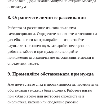
или релакс. Дори няколко минути на открито могат да
освежат ума.
8. Ограничете личните разсейвания
Работата от разстояние изисква по-голяма
самодисциплина. Определете основните източници на
разсейване и ги контролирайте — използвайте
слушалки за външен шум, затваряйте несвързани с
работата табове и при нужда инсталирайте
приложения за ограничаване на социалните мрежи в
определени часове.
9. Променяйте обстановката при нужда
Ако почувствате спад в продуктивността, промяната на
обстановката може да бъде полезна. Работете навън
при хубаво време или потърсете спокойствие в
библиотека, кафене или споделено работно