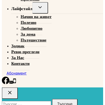
Toggle
Лайфстайл
child
Начин на живот
menu
Полезно
Любопитно
За дома
Пътешествие
Зодиак
Ревю прегледи
За Нас
Контакти
Абонамент
Търсене