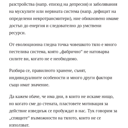
разстройства (напр. епизод на депресия) и заболявания
на мускулите или нервната система (напр. дефицит на
определени невротрансмитери), ние обикновено имаме
достъп до енергия и следователно до умствени
ресурси.
От еволюционна гледна точка човешкото тяло е много
пестелива система, която „фабрично“ не натоварва
силите ви, когато не е необходимо.
Разбира се, правилното хранене, сънят,
индивидуалните особености и много други фактори
също имат значение.
Да кажем обаче, че има дни, в които не искаме нищо,
но когато сме до стената, пластовете мотивация за
действие изведнъж се пробуждат в нас. Тук говорим за
„спящите“ възможности на тялото, които не се
използват.