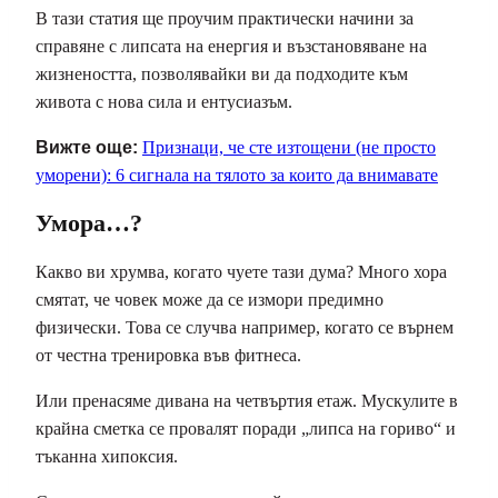
В тази статия ще проучим практически начини за
справяне с липсата на енергия и възстановяване на
жизнеността, позволявайки ви да подходите към
живота с нова сила и ентусиазъм.
Вижте още:
Признаци, че сте изтощени (не просто
уморени): 6 сигнала на тялото за които да внимавате
Умора…?
Какво ви хрумва, когато чуете тази дума? Много хора
смятат, че човек може да се измори предимно
физически. Това се случва например, когато се върнем
от честна тренировка във фитнеса.
Или пренасяме дивана на четвъртия етаж. Мускулите в
крайна сметка се провалят поради „липса на гориво“ и
тъканна хипоксия.