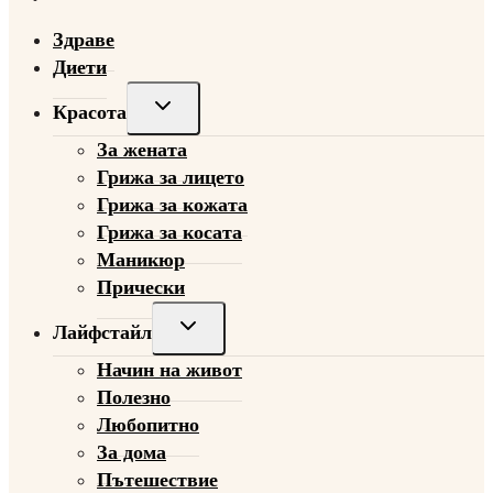
Здраве
Диети
Toggle
Красота
child
За жената
menu
Грижа за лицето
Грижа за кожата
Грижа за косата
Маникюр
Прически
Toggle
Лайфстайл
child
Начин на живот
menu
Полезно
Любопитно
За дома
Пътешествие