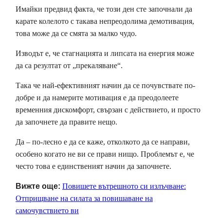
Имайки предвид факта, че този ден сте започнали да
карате колелото с такава непреодолима демотивация,
това може да се смята за малко чудо.
Изводът е, че стагнацията и липсата на енергия може
да са резултат от „прекаляване“.
Така че най-ефективният начин да се почувствате по-
добре и да намерите мотивация е да преодолеете
временния дискомфорт, свързан с действието, и просто
да започнете да правите нещо.
Да – по-лесно е да се каже, отколкото да се направи,
особено когато не ви се прави нищо. Проблемът е, че
често това е единственият начин да започнете.
Вижте още:
Повишете вътрешното си излъчване:
Отприщване на силата за повишаване на
самочувствието ви