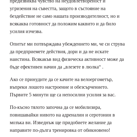
предизвиква чувство на неудовлетвореност и
угризения на съвестта, защото в състояние на
бездействие не само нашата производителност, но и
всякаква готовност да положим каквито и да било
усилия изчезва.
Опитът ми потвърждава убеждението ми, че си струва
да предприемете действия, дори и да не искате
наистина. Всякакъв вид физическа активност може да
бъде ефективен начин да „влезете в люлка“ .
Ако се принудите да се качите на велоергометър,
въпреки лошото настроение и обезсърчението.
Първите 5 минути ще са непосилни усилия за вас.
По-късно тялото започна да се мобилизира,
повишавайки нивото на адреналин и серотонин в
мозъка ви. Изведнъж ще придобиете желание да
направите по-дълга тренировка от обикновено!