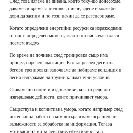
След това лягаме на дивана, който току-що донесохме,
даваме си време за почивка, пиене, ядене и може би
дори да заспим и по този начин да се регенерираме.
Когато определени енергийни ресурси са изразходвани
от нас в определен момент, тялото ни насърчава да си
поемем въздух.
По време на почивка след тренировка също има
процес, наречен адаптация. Ето защо след десетина
бегови тренировки започваме да набираме кондиция и
лесно издържаме на трудни климатични условия.
Ставаме по-силни и издръжливи, когато редовно
извършваме дейности, които причиняват умора.
Съществува и когнитивна умора, когато например след
интензивна работа на компютъра имаме ограничени
възможности за обработка на информация. Тогава
мотивацията ни за действие, ефективността и