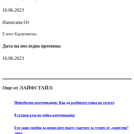
16.06.2023
Написана От
Елена Караулянова
Дата на последна промяна:
16.06.2023
Още от ЛАЙФСТАЙЛ:
Невербална комуникация: Как да разбирате езика на тялото
8 стъпки към по-добра комуникация
Ето защо трябва да помислите върху съветите за уелнес от „известни“
лица