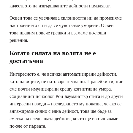
качеството на извършваните дейности намаляват.
Освен това се увеличава склонността ни да променяме
настроението си и да се чувстваме уморени. Освен
това правим повече грешки и вземаме по-лоши
решения.
Когато силата на волята не е
достатъчна
Интересното е, че всички автоматизирани дейности,
като навиците, не натоварват ума ни. Правейки ги, ние
сме почти имунизирани срещу когнитивна умора.
Социалният психолог Рой Баумайстър стига и до други
интересни изводи – изследването му показва, че ако се
ангажираме силно с една дейност, това ще бъде за
сметка на следващата дейност, която ще изпълняваме
по-зле от първата.