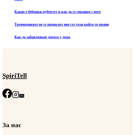
Какво е бебешки пубертет и как да се справим с него
Тренировките не се провалят вие сте този който го прави
Как да забавляваме децата у дома
SpiriTell
За нас