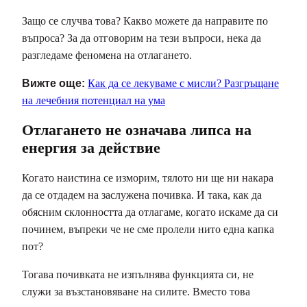
Защо се случва това? Какво можете да направите по
въпроса? За да отговорим на тези въпроси, нека да
разгледаме феномена на отлагането.
Вижте още:
Как да се лекуваме с мисли? Разгръщане
на лечебния потенциал на ума
Отлагането не означава липса на
енергия за действие
Когато наистина се изморим, тялото ни ще ни накара
да се отдадем на заслужена почивка. И така, как да
обясним склонността да отлагаме, когато искаме да си
починем, въпреки че не сме пролели нито една капка
пот?
Тогава почивката не изпълнява функцията си, не
служи за възстановяване на силите. Вместо това