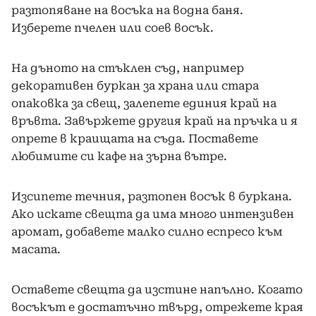
разтопяване на восъка на водна баня.
Изберете пчелен или соев восък.
На дъното на стъклен съд, например
декоративен буркан за храна или стара
опаковка за свещ, залепете единия край на
връвта. Завържете другия край на пръчка и я
опрете в краищата на съда. Поставете
любимите си кафе на зърна вътре.
Изсипете течния, разтопен восък в буркана.
Ако искате свещта да има много интензивен
аромат, добавете малко силно еспресо към
масата.
Оставете свещта да изстине напълно. Когато
восъкът е достатъчно твърд, отрежете края