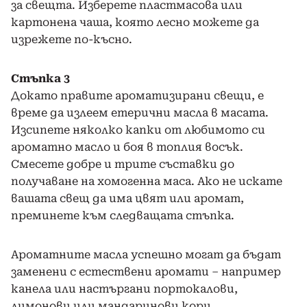
за свещта. Изберете пластмасова или
картонена чаша, която лесно можете да
изрежете по-късно.
Стъпка 3
Докато правите ароматизирани свещи, е
време да излеем етерични масла в масата.
Изсипете няколко капки от любимото си
ароматно масло и боя в топлия восък.
Смесете добре и трите съставки до
получаване на хомогенна маса. Ако не искате
вашата свещ да има цвят или аромат,
преминете към следващата стъпка.
Ароматните масла успешно могат да бъдат
заменени с естествени аромати – например
канела или настъргани портокалови,
лимонови или мандаринови кори.