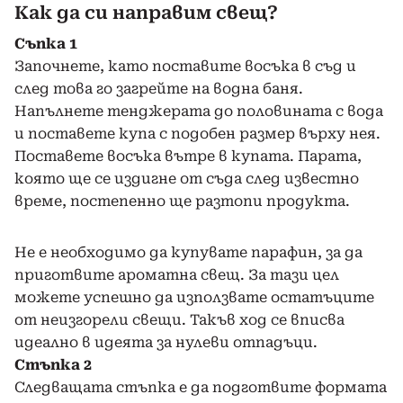
Как да си направим свещ?
Съпка 1
Започнете, като поставите восъка в съд и
след това го загрейте на водна баня.
Напълнете тенджерата до половината с вода
и поставете купа с подобен размер върху нея.
Поставете восъка вътре в купата. Парата,
която ще се издигне от съда след известно
време, постепенно ще разтопи продукта.
Не е необходимо да купувате парафин, за да
приготвите ароматна свещ. За тази цел
можете успешно да използвате остатъците
от неизгорели свещи. Такъв ход се вписва
идеално в идеята за нулеви отпадъци.
Стъпка 2
Следващата стъпка е да подготвите формата