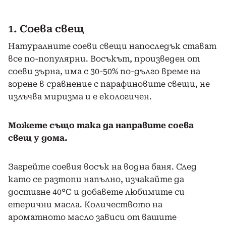
1. Соева свещ
Натуралните соеви свещи напоследък стават
все по-популярни. Восъкът, произведен от
соеви зърна, има с 30-50% по-дълго време на
горене в сравнение с парафиновите свещи, не
излъчва миризма и е екологичен.
Можете също така да направите соева
свещ у дома.
Загрейте соевия восък на водна баня. След
като се разтопи напълно, изчакайте да
достигне 40°C и добавете любимите си
етерични масла. Количеството на
ароматното масло зависи от вашите