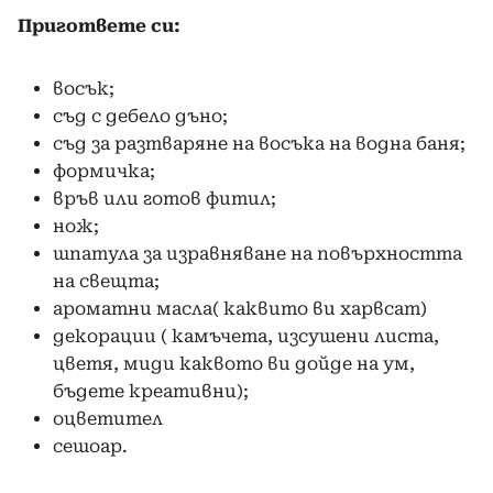
Пригответе си:
восък;
съд с дебело дъно;
съд за разтваряне на восъка на водна баня;
формичка;
връв или готов фитил;
нож;
шпатула за изравняване на повърхността
на свещта;
ароматни масла( каквито ви харвсат)
декорации ( камъчета, изсушени листа,
цветя, миди каквото ви дойде на ум,
бъдете креативни);
оцветител
сешоар.