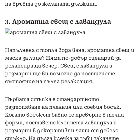
на връвта до желаната дължина.
3. Ароматна свещ с лавандула
Напълнена с топла вода вана, ароматна свещ и
маска за лице? Няма по-добър сценарий за
релаксираща вечер. Свещ с лавандула и
розмарин ще ви помогне да постигнете
състояние на пълна релаксация.
Първата стъпка е стандартното
разтопяване на пчелния или соевия восък.
Когато восъкът бавно се превърне в течна
форма, поставете клончета лавандула и
розмарин в декоративни чаши от дебело
стъкло. На дълга клечка за зъби закачете