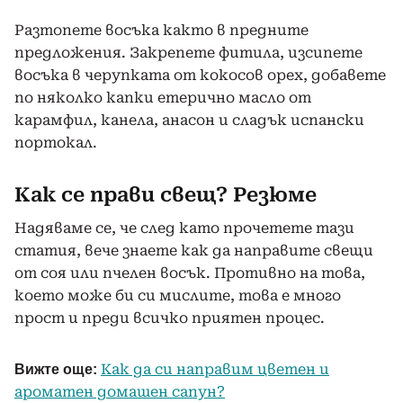
Разтопете восъка както в предните
предложения. Закрепете фитила, изсипете
восъка в черупката от кокосов орех, добавете
по няколко капки етерично масло от
карамфил, канела, анасон и сладък испански
портокал.
Как се прави свещ? Резюме
Надяваме се, че след като прочетете тази
статия, вече знаете как да направите свещи
от соя или пчелен восък. Противно на това,
което може би си мислите, това е много
прост и преди всичко приятен процес.
Как да си направим цветен и
Вижте още:
ароматен домашен сапун?