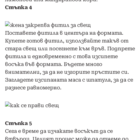
Стъпка 4
Поставете фитила в центъра на формата.
Купете готов фитил, използвайте такъв от
стара свещ или посегнете към връв. Подпрете
фитила и едновременно с това изсипете
восъка във формата. Бъдете много
внимателни, за да не изгорите пръстите си.
Загладете изсипаната маса с шпатула, за да се
разнесе равномерно.
Стъпка 5
Сега е време да изчакате восъкът да се
втвърди. Целият процес може да отнеме до