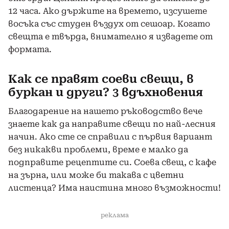
12 часа. Ако държите на времето, изсушете
восъка със студен въздух от сешоар. Когато
свещта е твърда, внимателно я извадете от
формата.
Как се правят соеви свещи, в
буркан и други? 3 вдъхновения
Благодарение на нашето ръководство вече
знаете как да направите свещи по най-лесния
начин. Ако сте се справили с първия вариант
без никакви проблеми, време е малко да
подправите рецептите си. Соева свещ, с кафе
на зърна, или може би такава с цветни
листенца? Има наистина много възможности!
реклама