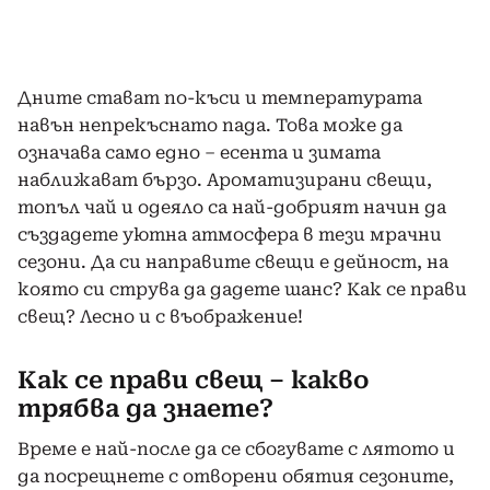
Дните стават по-къси и температурата
навън непрекъснато пада. Това може да
означава само едно – есента и зимата
наближават бързо. Ароматизирани свещи,
топъл чай и одеяло са най-добрият начин да
създадете уютна атмосфера в тези мрачни
сезони. Да си направите свещи е дейност, на
която си струва да дадете шанс? Как се прави
свещ? Лесно и с въображение!
Как се прави свещ – какво
трябва да знаете?
Време е най-после да се сбогувате с лятото и
да посрещнете с отворени обятия сезоните,