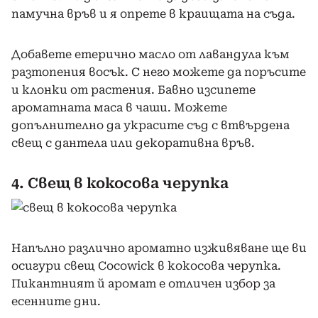
памучна връв и я опрете в краищата на съда.
Добавете етерично масло от лавандула към
разтопения восък. С него можете да поръсите
и клонки от растения. Бавно изсипете
ароматната маса в чаши. Можете
допълнително да украсите съд с втвърдена
свещ с дантела или декоративна връв.
4. Свещ в кокосова черупка
Напълно различно ароматно изживяване ще ви
осигури свещ Cocowick в кокосова черупка.
Пикантният й аромат е отличен избор за
есенните дни.