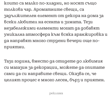
които са малко по-хладни, но носят също
толкова чар. Ароматните свещи, са
задължителен елемент от декора на дома за
всеки любител на есента и зимата. Тези
незабележими елементи могат да добавят
уникална атмосфера към всяка аранжировка и
да направят много студени вечери още по-
приятни.
Тази година, вместо да отидете до любимия
си магазин за декорации, можете да опитате
сами да си направите свещи. Оказва се, че
целият процес е много лесен, бърз и приятен.
реклама