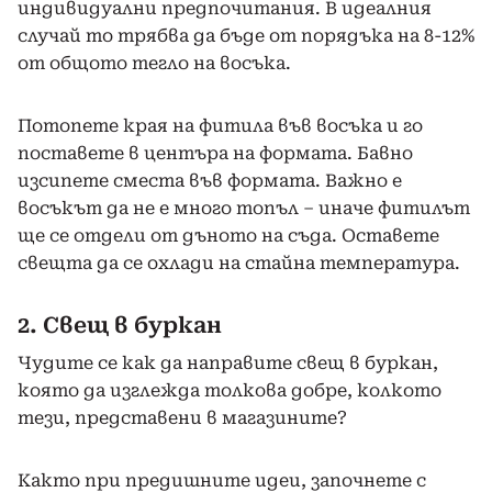
индивидуални предпочитания. В идеалния
случай то трябва да бъде от порядъка на 8-12%
от общото тегло на восъка.
Потопете края на фитила във восъка и го
поставете в центъра на формата. Бавно
изсипете сместа във формата. Важно е
восъкът да не е много топъл – иначе фитилът
ще се отдели от дъното на съда. Оставете
свещта да се охлади на стайна температура.
2. Свещ в буркан
Чудите се как да направите свещ в буркан,
която да изглежда толкова добре, колкото
тези, представени в магазините?
Както при предишните идеи, започнете с