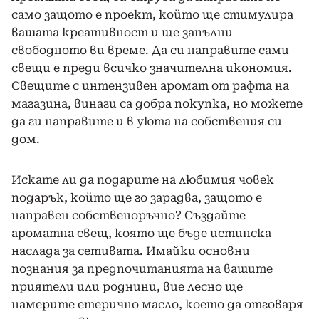
само защото е проект, който ще стимулира
вашата креативност и ще запълни
свободното ви време. Да си направите сами
свещи е преди всичко значителна икономия.
Свещите с интензивен аромат от рафта на
магазина, винаги са добра покупка, но можете
да ги направите и в уюта на собствения си
дом.
Искате ли да подарите на любимия човек
подарък, който ще го зарадва, защото е
направен собственоръчно? Създайте
ароматна свещ, която ще бъде истинска
наслада за сетивата. Имайки основни
познания за предпочитанията на вашите
приятели или роднини, вие лесно ще
намерите етерично масло, което да отговаря