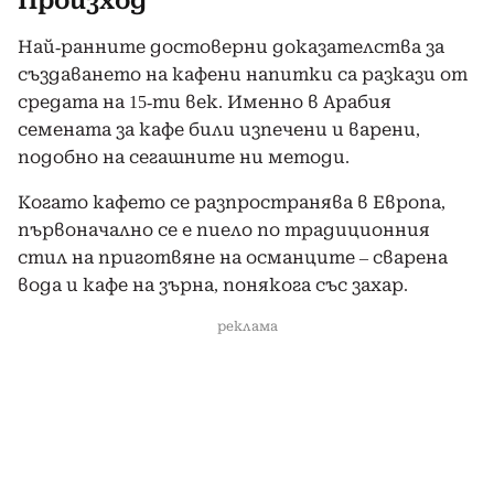
Произход
Най-ранните достоверни доказателства за
създаването на кафени напитки са разкази от
средата на 15-ти век. Именно в Арабия
семената за кафе били изпечени и варени,
подобно на сегашните ни методи.
Когато кафето се разпространява в Европа,
първоначално се е пиело по традиционния
стил на приготвяне на османците – сварена
вода и кафе на зърна, понякога със захар.
реклама