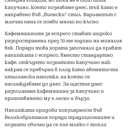
Северна Италия, но това не е било това
капучино, което познаваме днес, тъй като е
направено във „виенски“ стил. Вариантът с
млечна пяна се появи много по-късно.
Кафемашините за еспресо стават широко
разпространени през 50-те години на миналия
век. Поради това хората започнали да правят
напитката с еспресо, вместо стандартно
кафе, откъдето познатото капучино най-
накрая се превърна в плод като автентична
италианска напитка, на която се
наслаждаваме до днес. За щастие днес
разполагаме кафемашина за капучино и
приготвянето му е лесно и бързо.
Напитката придоби популярност във
Великобритания поради традиционните и
познати обичаи да се пие мляко с топли