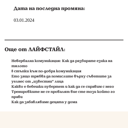
Дата на последна промяна:
03.01.2024
Още от ЛАЙФСТАЙЛ:
Невербална комуникация: Как да разбирате езика на
тялото
8 стъпки към по-добра комуникация
Ето защо трябва да помислите върху съветите за
уелнес от „известни“ лица
Какво е бебешки пубертет и как да се справим с него
Тренировките не се провалят вие сте този който го
прави
Как да забавляваме децата у дома