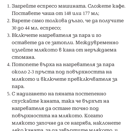
Загрейте еспресо машината. Сложете кафе.
Поставете чаша от 148 или 177 мл;
Варете само толкова дълго, че да получите
30 до 44 мл. еспресо;
Включете нагревателя за пара и го
оставете да се затопли. Междувременно
излейте млякото в кана от неръждаема
стомана.
Потопете върха на нагревателя за пара
около 2-3 пръста под повърхността на
млякото и включете превключвателя за
пара.
С надигането на пяната постепенно
спускайте каната, така че върхът на
нагревателя да остане точно под
повърхността на млякото. Когато
млякото започне да се нагрява, наклонете
леко каната, за да завъртите млякото, и