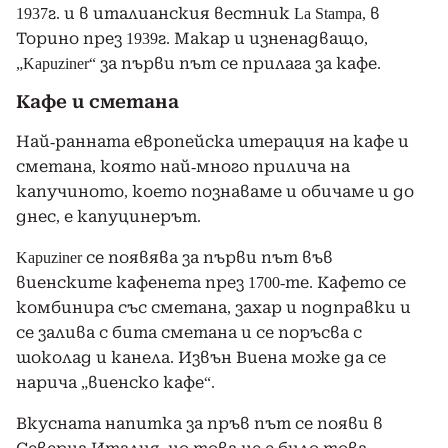
1937г. и в италианския вестник La Stampa, в
Торино през 1939г. Макар и изненадващо,
„Kapuziner“ за първи път се прилага за кафе.
Кафе и сметана
Най-ранната европейска итерация на кафе и
сметана, която най-много прилича на
капучиното, което познаваме и обичаме и до
днес, е капуцинерът.
Kapuziner се появява за първи път във
виенските кафенета през 1700-те. Кафето се
комбинира със сметана, захар и подправки и
се залива с бита сметана и се поръсва с
шоколад и канела. Извън Виена може да се
нарича „виенско кафе“.
Вкусната напитка за пръв път се появи в