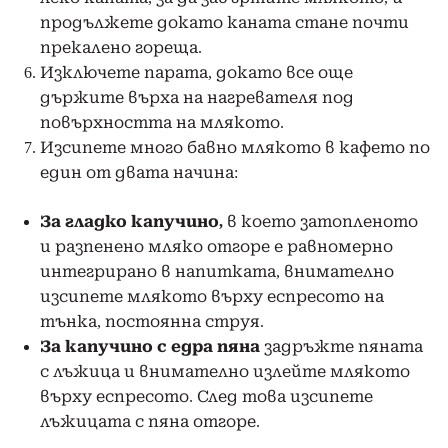
продължете докато каната стане почти
прекалено гореща.
Изключете парата, докато все още
държите върха на нагревателя под
повърхността на млякото.
Изсипете много бавно млякото в кафето по
един от двата начина:
За гладко капучино,
в което затопленото
и разпенено мляко отгоре е равномерно
интегрирано в напитката, внимателно
изсипете млякото върху еспресото на
тънка, постоянна струя.
За капучино с едра пяна
задръжте пяната
с лъжица и внимателно излейте млякото
върху еспресото. След това изсипете
лъжицата с пяна отгоре.