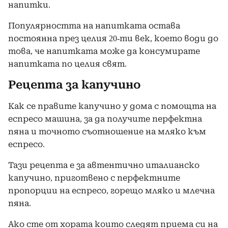
напитки.
Популярността на напитката остава
постоянна през целия 20-ти век, което води до
това, че напитката може да консумирате
напитката по целия свят.
Рецепта за капучино
Как се правите капучино у дома с помощта на
еспресо машина, за да получите перфектна
пяна и точното съотношение на мляко към
еспресо.
Тази рецепта е за автентично италианско
капучино, приготвено с перфектните
пропорции на еспресо, горещо мляко и млечна
пяна.
Ако сте от хората които следят приема си на