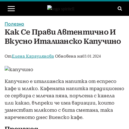
Към
съдържанието
Полезно
Как Се Прави Автентично И
Вкусно Италианско Капучино
От
Елена Караулянова
Обновена на
03.01.2024
Капучино е италианска напитка от еспресо
кафе и мляко. Кафената напитка традиционно
се сервира с млечна пяна, поръсена с канела
или какао, въпреки че има вариации, които
заместват млякото с бита сметана, така
нареченото днес Виенско кафе.