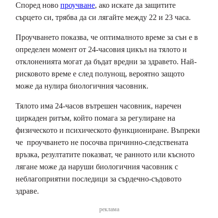
Според ново
проучване
, ако искате да защитите
сърцето си, трябва да си лягайте между 22 и 23 часа.
Проучването показва, че оптималното време за сън е в
определен момент от 24-часовия цикъл на тялото и
отклоненията могат да бъдат вредни за здравето. Най-
рисковото време е след полунощ, вероятно защото
може да нулира биологичния часовник.
Тялото има 24-часов вътрешен часовник, наречен
циркаден ритъм, който помага за регулиране на
физическото и психическото функциониране. Въпреки
че проучването не посочва причинно-следствената
връзка, резултатите показват, че ранното или късното
лягане може да наруши биологичния часовник с
неблагоприятни последици за сърдечно-съдовото
здраве.
реклама