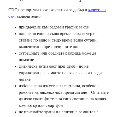
CDC препоръчва няколко стъпки за добър и
качествен
сън
, включително:
придържане към редовен график за сън
лягане по едно и също време всяка вечер и
ставане по едно и също време всяка сутрин,
включително през почивните дни
сутрешната или обедната разходка може да
помогне
физическа активност през деня – но не
упражняване в рамките на няколко часа преди
лягане
избягване на изкуствена светлина, особено в
рамките на няколко часа преди лягане – Опитайте
да използвате филтър за синя светлина на вашия
компютър или смартфон
не приемайте храни и напитки в рамките на