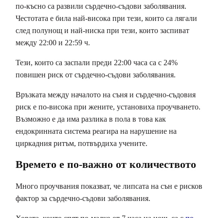
по-късно са развили сърдечно-съдови заболявания.
Честотата е била най-висока при тези, които са лягали
след полунощ и най-ниска при тези, които заспиват
между 22:00 и 22:59 ч.
Тези, които са заспали преди 22:00 часа са с 24%
повишен риск от сърдечно-съдови заболявания.
Връзката между началото на съня и сърдечно-съдовия
риск е по-висока при жените, установиха проучването.
Възможно е да има разлика в пола в това как
ендокринната система реагира на нарушение на
циркадния ритъм, потвърдиха учените.
Времето е по-важно от количеството
Много проучвания показват, че липсата на сън е рисков
фактор за сърдечно-съдови заболявания.