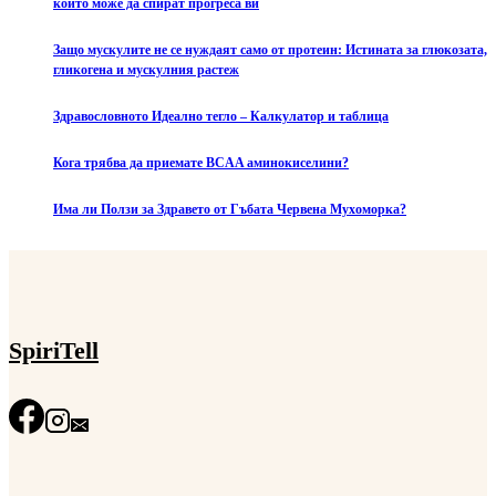
които може да спират прогреса ви
Защо мускулите не се нуждаят само от протеин: Истината за глюкозата,
гликогена и мускулния растеж
Здравословното Идеално тегло – Калкулатор и таблица
Кога трябва да приемате BCAA аминокиселини?
Има ли Ползи за Здравето от Гъбата Червена Мухоморка?
SpiriTell