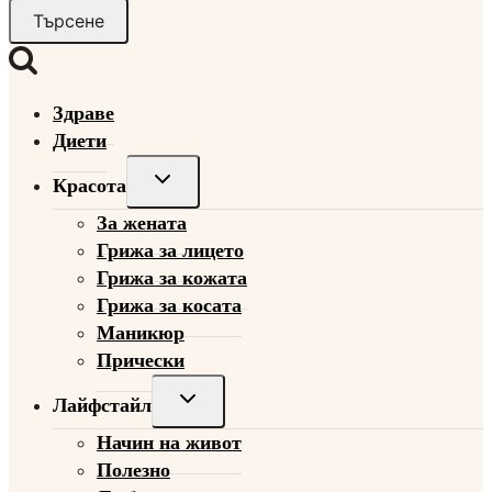
за:
Здраве
Диети
Toggle
Красота
child
За жената
menu
Грижа за лицето
Грижа за кожата
Грижа за косата
Маникюр
Прически
Toggle
Лайфстайл
child
Начин на живот
menu
Полезно