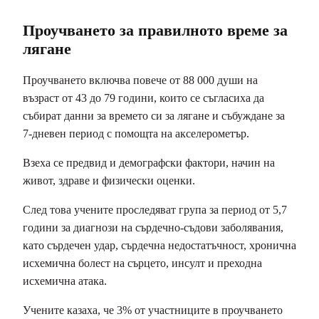
Проучването за правилното време за
лягане
Проучването включва повече от 88 000 души на
възраст от 43 до 79 години, които се съгласиха да
събират данни за времето си за лягане и събуждане за
7-дневен период с помощта на акселерометър.
Взеха се предвид и демографски фактори, начин на
живот, здраве и физически оценки.
След това учените проследяват група за период от 5,7
години за диагнози на сърдечно-съдови заболявания,
като сърдечен удар, сърдечна недостатъчност, хронична
исхемична болест на сърцето, инсулт и преходна
исхемична атака.
Учените казаха, че 3% от участниците в проучването