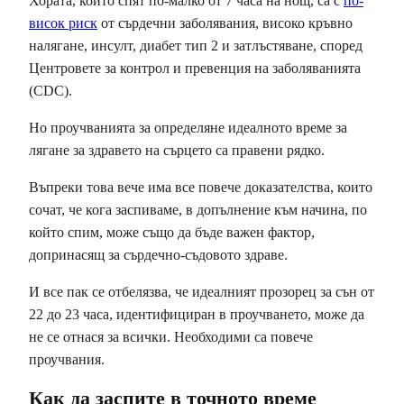
Хората, които спят по-малко от 7 часа на нощ, са с
по-
висок риск
от сърдечни заболявания, високо кръвно
налягане, инсулт, диабет тип 2 и затлъстяване, според
Центровете за контрол и превенция на заболяванията
(CDC).
Но проучванията за определяне идеалното време за
лягане за здравето на сърцето са правени рядко.
Въпреки това вече има все повече доказателства, които
сочат, че кога заспиваме, в допълнение към начина, по
който спим, може също да бъде важен фактор,
допринасящ за сърдечно-съдовото здраве.
И все пак се отбелязва, че идеалният прозорец за сън от
22 до 23 часа, идентифициран в проучването, може да
не се отнася за всички. Необходими са повече
проучвания.
Как да заспите в точното време