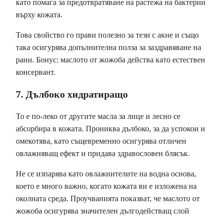
като помага за предотвратяване на растежа на бактерии
върху кожата.
Това свойство го прави полезно за тези с акне и също
така осигурява допълнителна полза за заздравяване на
рани. Бонус: маслото от жожоба действа като естествен
консервант.
7. Дълбоко хидратиращо
То е по-леко от другите масла за лице и лесно се
абсорбира в кожата. Прониква дълбоко, за да успокои и
омекотява, като същевременно осигурява отличен
овлажняващ ефект и придава здравословен блясък.
Не се изпарява като овлажнителите на водна основа,
което е много важно, когато кожата ви е изложена на
околната среда. Проучванията показват, че маслото от
жожоба осигурява значителен дългодействащ слой