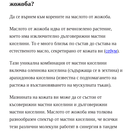
жожоба?
Да се ​​върнем към корените на маслото от жожоба.
Маслото от жожоба идва от вечнозелено растение,
което има изключително дълговерижни мастни
киселини. То е много близък по състав до състава на
естественото масло, секретирано от кожата ви (
себум
).
Тази уникална комбинация от мастни киселини
включва олеинова киселина (съдържаща се в зехтина) и
арахидонова киселина (известна с подпомагането на
растежа и възстановяването на мускулната тъкан).
Мазнината на кожата ви може да се състои от
късоверижни мастни киселини и дълговерижни
мастни киселини. Маслото от жожоба има толкова
разнообразен спектър от мастни киселини, че всички
тези различни молекули работят в синергия в тандем