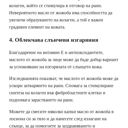
колаген, който се стимулира в отговор на рани.
Невероятното масло от жожоба има способността да
увеличи образуването на колаген, а той е важен
градивен елемент на кожата.
4. Облекчава слънчеви изгаряния
Благодарение на витамин Е и антиоксидантите,
маслото от жожоба за лице може да бъде добър вариант
за успокояване на изгорялата от слънцето кожа.
Изследванията показват, че маслото от жожоба може да
ускори затварянето на рани. Спомага за стимулиране
синтеза на колаген във фибробластните клетки и
подпомага зарастването на рани.
Можете да смесите няколко капки масло от жожоба в
лосиона си за тяло и да нанесете след излагане на
слънце, за да помогнете за заздравяването и