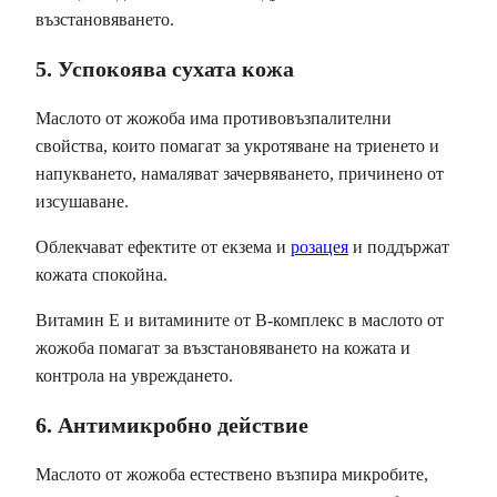
възстановяването.
5. Успокоява сухата кожа
Маслото от жожоба има противовъзпалителни
свойства, които помагат за укротяване на триенето и
напукването, намаляват зачервяването, причинено от
изсушаване.
Облекчават ефектите от екзема и
розацея
и поддържат
кожата спокойна.
Витамин Е и витамините от В-комплекс в маслото от
жожоба помагат за възстановяването на кожата и
контрола на увреждането.
6. Антимикробно действие
Маслото от жожоба естествено възпира микробите,