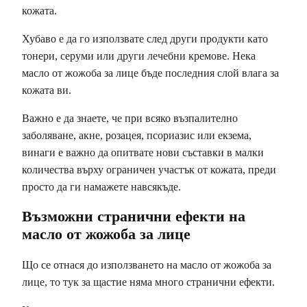
кожата.
Хубаво е да го използвате след други продукти като
тонери, серуми или други лечебни кремове. Нека
масло от жожоба за лице бъде последния слой влага за
кожата ви.
Важно е да знаете, че при всяко възпалително
заболяване, акне, розацея, псориазис или екзема,
винаги е важно да опитвате нови съставки в малки
количества върху ограничен участък от кожата, преди
просто да ги намажете навсякъде.
Възможни странични ефекти на
масло от жожоба за лице
Що се отнася до използването на масло от жожоба за
лице, то тук за щастие няма много странични ефекти.