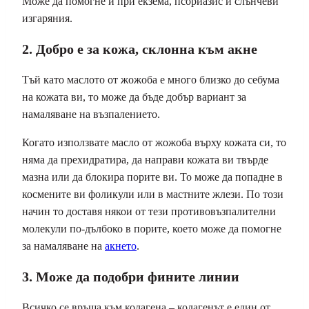
Може да помогне и при екзема, псориазис и слънчеви
изгаряния.
2. Добро е за кожа, склонна към акне
Тъй като маслото от жожоба е много близко до себума
на кожата ви, то може да бъде добър вариант за
намаляване на възпалението.
Когато използвате масло от жожоба върху кожата си, то
няма да прехидратира, да направи кожата ви твърде
мазна или да блокира порите ви. То може да попадне в
космените ви фоликули или в мастните жлези. По този
начин то доставя някои от тези противовъзпалителни
молекули по-дълбоко в порите, което може да помогне
за намаляване на
акнето
.
3. Може да подобри фините линии
Всичко се връща към колагена – колагенът е един от