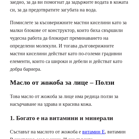
заедно, за да ви помогнат да задържите водата в кожата
си, за да предотвратите загубата на вода.
Помислете за късоверижните мастни киселини като за
малки блокове от конструктор, които биха свършили
чудесна работа да блокират преминаването на
определени молекули. И тогава дълговерижните
мастни киселини действат като по-големи градивни
елементи, които са широки и дебели и действат като
добра бариера.
Масло от жожоба за лице – Ползи
Това масло от жожоба за лице има редица ползи за
насърчаване на здрава и красива кожа.
1. Богато е на витамини и минерали
Съставът на маслото от жожоба е
витамин Е
, витамин