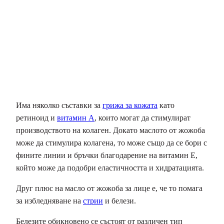
Има няколко съставки за
грижа за кожата
като
ретиноид и
витамин А
, които могат да стимулират
производството на колаген. Докато маслото от жожоба
може да стимулира колагена, то може също да се бори с
фините линии и бръчки благодарение на витамин Е,
който може да подобри еластичността и хидратацията.
Друг плюс на масло от жожоба за лице е, че то помага
за избледняване на
стрии
и белези.
Белезите обикновено се състоят от различен тип