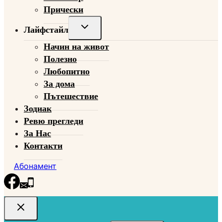
Прически
Toggle
Лайфстайл
child
Начин на живот
menu
Полезно
Любопитно
За дома
Пътешествие
Зодиак
Ревю прегледи
За Нас
Контакти
Абонамент