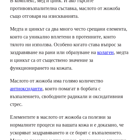
В комплекс, мед и цинк. И ако търсите
противовъзпалителна съставка, маслото от жожоба
също отговаря на изискванията.
Медта и цинкът са два много често срещани елемента,
които са уникално вплетени в протеините, които
тялото ни използва. Особено когато става въпрос за
заздравяване на рани или образуване на
колаген
, медта
и цинкът са от съществено значение за
функционирането на кожата.
Маслото от жожоба има голямо количество
антиоксиданти
, които помагат в борбата с
възпалението, свободните радикали и оксидативния
стрес.
Елементите в маслото от жожоба са полезни за
нормалните процеси на вашата кожа и е доказано, че
ускоряват заздравяването и се борят с възпалението.