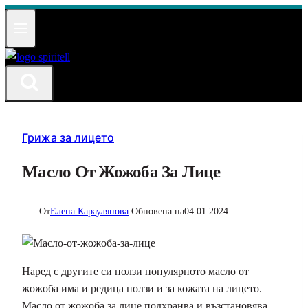
Към
съдържанието
Грижа за лицето
Масло От Жожоба За Лице
От
Елена Караулянова
Обновена на
04.01.2024
Наред с другите си ползи популярното масло от
жожоба има и редица ползи и за кожата на лицето.
Масло от жожоба за лице подхранва и възстановява