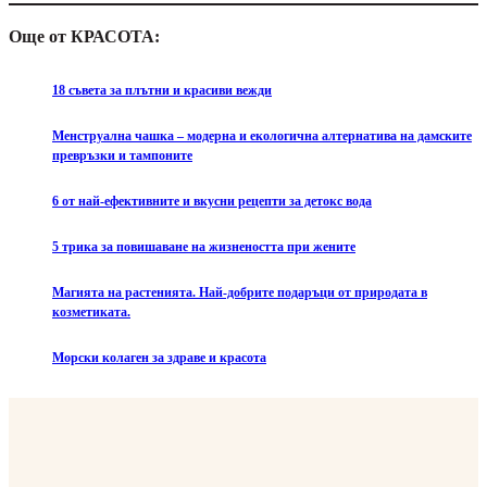
Още от КРАСОТА:
18 съвета за плътни и красиви вежди
Менструална чашка – модерна и екологична алтернатива на дамските
превръзки и тампоните
6 от най-ефективните и вкусни рецепти за детокс вода
5 трика за повишаване на жизнеността при жените
Магията на растенията. Най-добрите подаръци от природата в
козметиката.
Морски колаген за здраве и красота