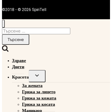
©2018 - © 2026 SpiriTell
Търсене
за:
Здраве
Диети
Toggle
Красота
child
За жената
menu
Грижа за лицето
Грижа за кожата
Грижа за косата
Маникюр