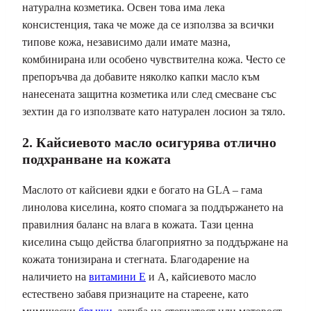
натурална козметика. Освен това има лека
консистенция, така че може да се използва за всички
типове кожа, независимо дали имате мазна,
комбинирана или особено чувствителна кожа. Често се
препоръчва да добавите няколко капки масло към
нанесената защитна козметика или след смесване със
зехтин да го използвате като натурален лосион за тяло.
2. Кайсиевото масло осигурява отлично
подхранване на кожата
Маслото от кайсиеви ядки е богато на GLA – гама
линолова киселина, която спомага за поддържането на
правилния баланс на влага в кожата. Тази ценна
киселина също действа благоприятно за поддържане на
кожата тонизирана и стегната. Благодарение на
наличието на
витамини E
и A, кайсиевото масло
естествено забавя признаците на стареене, като