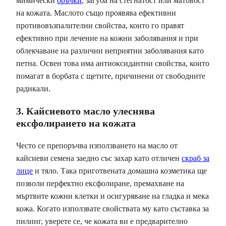
мимически
бръчки
, загуба на стегнатост или матовост
на кожата. Маслото също проявява ефективни
противовъзпалителни свойства, които го правят
ефективно при лечение на кожни заболявания и при
облекчаване на различни неприятни заболявания като
петна. Освен това има антиоксидантни свойства, които
помагат в борбата с щетите, причинени от свободните
радикали.
3. Кайсиевото масло улеснява
ексфолирането на кожата
Често се препоръчва използването на масло от
кайсиеви семена заедно със захар като отличен
скраб за
лице
и тяло. Така приготвената домашна козметика ще
позволи перфектно ексфолиране, премахване на
мъртвите кожни клетки и осигуряване на гладка и мека
кожа. Когато използвате свойствата му като съставка за
пилинг, уверете се, че кожата ви е предварително