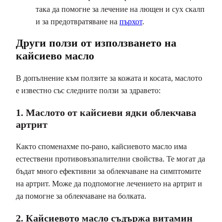
така да помогне за лечение на лющен и сух скалп
и за предотвратяване на
пърхот
.
Други ползи от използването на
кайсиево масло
В допълнение към ползите за кожата и косата, маслото
е известно със следните ползи за здравето:
1. Маслото от кайсиеви ядки облекчава
артрит
Както споменахме по-рано, кайсиевото масло има
естествени противовъзпалителни свойства. Те могат да
бъдат много ефективни за облекчаване на симптомите
на артрит. Може да подпомогне лечението на артрит и
да помогне за облекчаване на болката.
2. Кайсиевото масло съдържа витамин