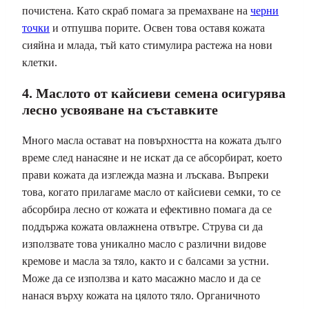
почистена. Като скраб помага за премахване на
черни
точки
и отпушва порите. Освен това оставя кожата
сияйна и млада, тъй като стимулира растежа на нови
клетки.
4. Маслото от кайсиеви семена осигурява
лесно усвояване на съставките
Много масла остават на повърхността на кожата дълго
време след нанасяне и не искат да се абсорбират, което
прави кожата да изглежда мазна и лъскава. Въпреки
това, когато прилагаме масло от кайсиеви семки, то се
абсорбира лесно от кожата и ефективно помага да се
поддържа кожата овлажнена отвътре. Струва си да
използвате това уникално масло с различни видове
кремове и масла за тяло, както и с балсами за устни.
Може да се използва и като масажно масло и да се
нанася върху кожата на цялото тяло. Органичното