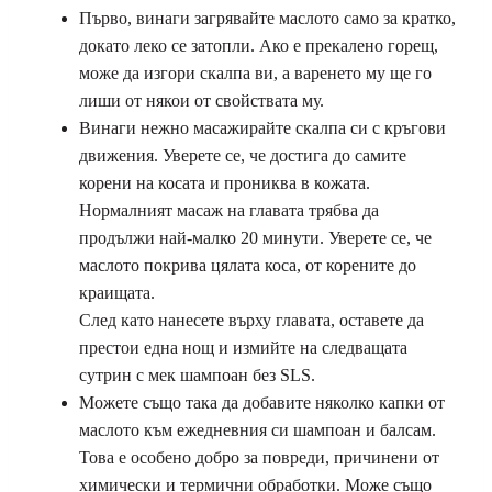
Първо, винаги загрявайте маслото само за кратко,
докато леко се затопли. Ако е прекалено горещ,
може да изгори скалпа ви, а варенето му ще го
лиши от някои от свойствата му.
Винаги нежно масажирайте скалпа си с кръгови
движения. Уверете се, че достига до самите
корени на косата и прониква в кожата.
Нормалният масаж на главата трябва да
продължи най-малко 20 минути. Уверете се, че
маслото покрива цялата коса, от корените до
краищата.
След като нанесете върху главата, оставете да
престои една нощ и измийте на следващата
сутрин с мек шампоан без SLS.
Можете също така да добавите няколко капки от
маслото към ежедневния си шампоан и балсам.
Това е особено добро за повреди, причинени от
химически и термични обработки. Може също