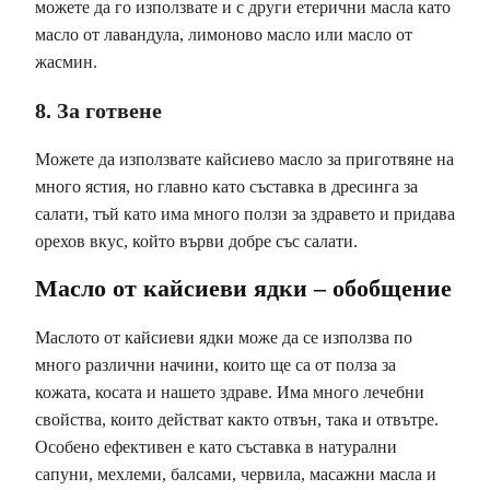
можете да го използвате и с други етерични масла като
масло от лавандула, лимоново масло или масло от
жасмин.
8. За готвене
Можете да използвате кайсиево масло за приготвяне на
много ястия, но главно като съставка в дресинга за
салати, тъй като има много ползи за здравето и придава
орехов вкус, който върви добре със салати.
Масло от кайсиеви ядки – обобщение
Маслото от кайсиеви ядки може да се използва по
много различни начини, които ще са от полза за
кожата, косата и нашето здраве. Има много лечебни
свойства, които действат както отвън, така и отвътре.
Особено ефективен е като съставка в натурални
сапуни, мехлеми, балсами, червила, масажни масла и