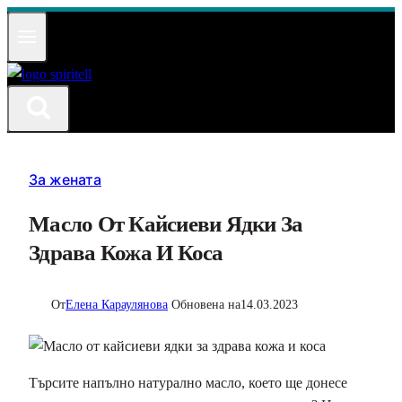
Към
съдържанието
За жената
Масло От Кайсиеви Ядки За
Здрава Кожа И Коса
От
Елена Караулянова
Обновена на
14.03.2023
Търсите напълно натурално масло, което ще донесе