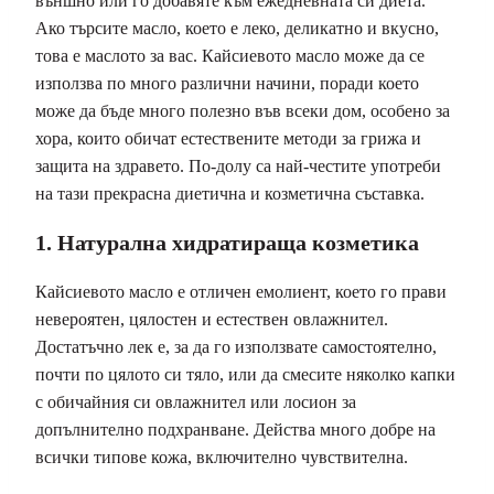
външно или го добавяте към ежедневната си диета.
Ако търсите масло, което е леко, деликатно и вкусно,
това е маслото за вас. Кайсиевото масло може да се
използва по много различни начини, поради което
може да бъде много полезно във всеки дом, особено за
хора, които обичат естествените методи за грижа и
защита на здравето. По-долу са най-честите употреби
на тази прекрасна диетична и козметична съставка.
1. Натурална хидратираща козметика
Кайсиевото масло е отличен емолиент, което го прави
невероятен, цялостен и естествен овлажнител.
Достатъчно лек е, за да го използвате самостоятелно,
почти по цялото си тяло, или да смесите няколко капки
с обичайния си овлажнител или лосион за
допълнително подхранване. Действа много добре на
всички типове кожа, включително чувствителна.