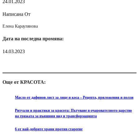
24.01.2023
Написана От
Елена Караулянова
Дата на последна промяна:
14.03.2023
Още от КРАСОТА:
Масло от дафинов лист за лице и коса – Рецепта, приложения и ползи
Ритуали и практики за красота: Пътуване в очарователното царство
на грижата за външния вид и трансформацията
6 от най-добрите храни против стареене