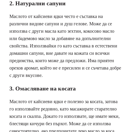
2. Натурални сапуни
Маслото от кайсиеви ядки често е съставка на
различни видове сапуни и душ гелове. Може да се
използва с други масла като зехтин, кокосово масло
или бадемово масло за добавяне на допълнителни
свойства. Използвайки го като съставка в естествени
домашни сапуни, вие давате на кожата си всички
предимства, които може да предложи. Има приятен
орехов аромат, който не е пресилен и се съчетава добре
с други вкусове.
3. Омасляване на косата
Маслото от кайсиеви ядки е полезно за косата, затова
го използвайте редовно, като масажирате старателно
косата и скалпа. Докато го използвате, ще имате меки,
блестящи кичури без пърхот. Може да се използва
самостоятелно, ако предпочитате леко масло за коса