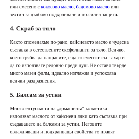
или смесено с
кокосово масло
,
бадемово масло
или
зехтин за дълбоко подхранване и по-силна защита.
4. Скраб за тяло
Както споменахме по-рано, кайсиевото масло е чудесна
съставка в естествените ексфолианти за тяло. Всичко,
което трябва да направите, е да го смесите със захар и
да го използвате редовно преди душ. Не оставя твърде
много мазен филм, идеално изглажда и успокоява
всички раздразнения.
5. Балсам за устни
Много ентусиасти на „домашната“ козметика
използват маслото от кайсиеви ядки като съставка при
създаването на балсами за устни. Неговите
овлажняващи и подхранващи свойства го правят