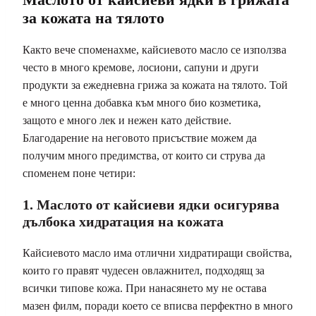
за кожата на тялото
Както вече споменахме, кайсиевото масло се използва
често в много кремове, лосиони, сапуни и други
продукти за ежедневна грижа за кожата на тялото. Той
е много ценна добавка към много био козметика,
защото е много лек и нежен като действие.
Благодарение на неговото присъствие можем да
получим много предимства, от които си струва да
споменем поне четири:
1. Маслото от кайсиеви ядки осигурява
дълбока хидратация на кожата
Кайсиевото масло има отлични хидратиращи свойства,
които го правят чудесен овлажнител, подходящ за
всички типове кожа. При нанасянето му не остава
мазен филм, поради което се вписва перфектно в много