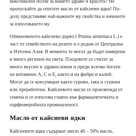
максимални ползи за вашето здраве и красота? Не
пропускайте да опитате масло от кайсиеви ядки! По-
долу представяме най-важните му свойства и начините
за използването му.
Обикновеното кайсиево дърво ( Prunus armeniaca L.) е
част от семейството на розите и е родом от Централна
и Източна Азия. В момента те могат да бъдат намерени
в много региони на света. Плодовете се считат за
много вкусни и здравословни и преди всичко богати
на витамини А, С и Е, както и на фибри и калий.
Могат да се консумират както сурови, така и сушени
или преработени. Кайсиевото масло се произвежда от
семена и се използва главно във фармацевтичната и
парфюмерийната промишленост.
Масло от кайсиеви ядки
Кайсиевите ядки съдържат около 40 – 50% масло,