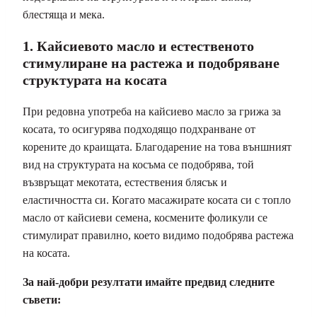
блестяща и мека.
1. Кайсиевото масло и естественото
стимулиране на растежа и подобряване
структурата на косата
При редовна употреба на кайсиево масло за грижа за
косата, то осигурява подходящо подхранване от
корените до краищата. Благодарение на това външният
вид на структурата на косъма се подобрява, той
възвръщат мекотата, естествения блясък и
еластичността си. Когато масажирате косата си с топло
масло от кайсиеви семена, космените фоликули се
стимулират правилно, което видимо подобрява растежа
на косата.
За най-добри резултати имайте предвид следните
съвети: