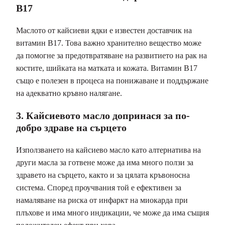
B17
Маслото от кайсиеви ядки е известен доставчик на
витамин B17. Това важно хранително вещество може
да помогне за предотвратяване на развитието на рак на
костите, шийката на матката и кожата. Витамин B17
също е полезен в процеса на понижаване и поддържане
на адекватно кръвно налягане.
3. Кайсиевото масло допринася за по-
добро здраве на сърцето
Използването на кайсиево масло като алтернатива на
други масла за готвене може да има много ползи за
здравето на сърцето, както и за цялата кръвоносна
система. Според проучвания той е ефективен за
намаляване на риска от инфаркт на миокарда при
плъхове и има много индикации, че може да има същия