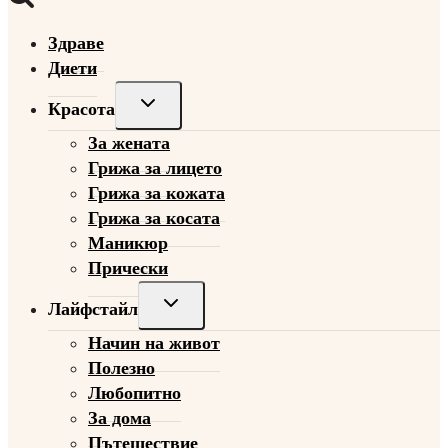
Здраве
Диети
Toggle
Красота
child
За жената
menu
Грижа за лицето
Грижа за кожата
Грижа за косата
Маникюр
Прически
Toggle
Лайфстайл
child
Начин на живот
menu
Полезно
Любопитно
За дома
Пътешествие