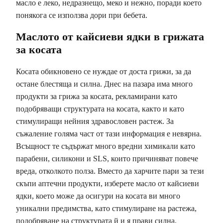
масло е леко, недразнещо, меко и нежно, поради което
понякога се използва дори при бебета.
Маслото от кайсиеви ядки в грижата
за косата
Косата обикновено се нуждае от доста грижи, за да
остане блестяща и силна. Днес на пазара има много
продукти за грижа за косата, рекламирани като
подобряващи структурата на косата, както и като
стимулиращи нейния здравословен растеж. За
съжаление голяма част от тази информация е невярна.
Всъщност те съдържат много вредни химикали като
парабени, силикони и SLS, които причиняват повече
вреда, отколкото полза. Вместо да харчите пари за тези
скъпи аптечни продукти, изберете масло от кайсиеви
ядки, което може да осигури на косата ви много
уникални предимства, като стимулиране на растежа,
подобряване на структурата й и я прави силна,