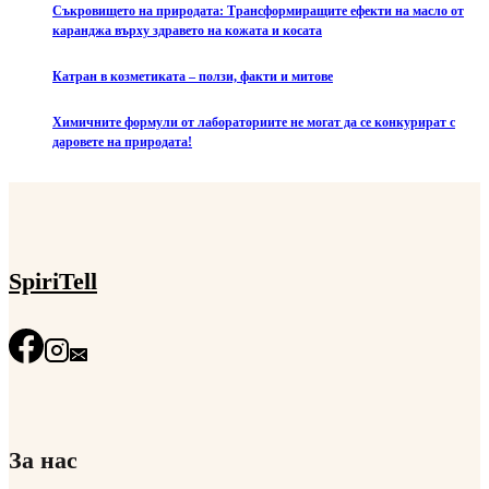
Съкровището на природата: Трансформиращите ефекти на масло от
каранджа върху здравето на кожата и косата
Катран в козметиката – ползи, факти и митове
Химичните формули от лабораториите не могат да се конкурират с
даровете на природата!
SpiriTell
За нас