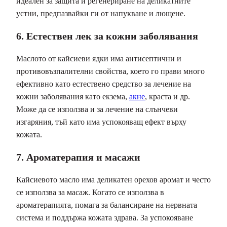
идеален за защита и регенериране на деликатните
устни, предпазвайки ги от напукване и лющене.
6. Естествен лек за кожни заболявания
Маслото от кайсиеви ядки има антисептични и
противовъзпалителни свойства, което го прави много
ефективно като естествено средство за лечение на
кожни заболявания като екзема,
акне
, краста и др.
Може да се използва и за лечение на слънчеви
изгаряния, тъй като има успокояващ ефект върху
кожата.
7. Ароматерапия и масажи
Кайсиевото масло има деликатен орехов аромат и често
се използва за масаж. Когато се използва в
ароматерапията, помага за балансиране на нервната
система и поддържа кожата здрава. За успокояване