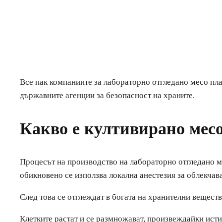
Все пак компаниите за лабораторно отгледано месо пл
държавните агенции за безопасност на храните.
Какво е култивирано мес
Процесът на производство на лабораторно отгледано м
обикновено се използва локална анестезия за облекчава
След това се отглеждат в богата на хранителни веществ
Клетките растат и се размножават, произвеждайки исти