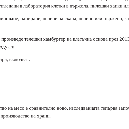
отгледани в лаборатория клетки в пържола, пилешки хапки и
риноване, паниране, печене на скара, печено или пържено, кат
 произведе телешки хамбургер на клетъчна основа през 2013
одукти.
ара, включват:
тво на месо е сравнително ново, изследванията тепърва запо
 производство на храни.