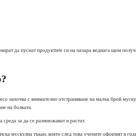
анират да пуснат продуктите си на пазара веднага щом полу
о?
есо започва с внимателно отстраняване на малък брой муску
не на болката.
а среда за да се размножават и растат.
нска мускулна тъкан, която след това учените оформят в год