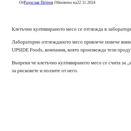
От
Радослав Петров
Обновена на
22.11.2024
Клетъчно култивираното месо се отглежда в лаборатори
Лабораторно отглежданото месо привлече повече внима
UPSIDE Foods, компания, която произвежда тези продук
Въпреки че клетъчно култивираното месо се счита за „
за рисковете и ползите от него.