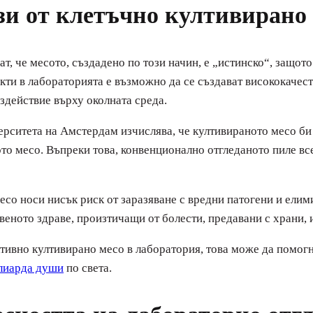
зи от клетъчно култивирано
, че месото, създадено по този начин, е „истинско“, защото
кти в лабораторията е възможно да се създават висококачест
ъздействие върху околната среда.
рситета на Амстердам изчислява, че култивираното месо би
то месо. Въпреки това, конвенционално отгледаното пиле вс
есо носи нисък риск от заразяване с вредни патогени и ели
веното здраве, произтичащи от болести, предавани с храни, 
ктивно култивирано месо в лаборатория, това може да помог
лиарда души
по света.