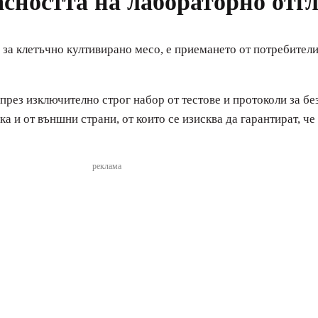
асността на лабораторно отг
 за клетъчно култивирано месо, е приемането от потребители
през изключително строг набор от тестове и протоколи за бе
ка и от външни страни, от които се изисква да гарантират, ч
реклама