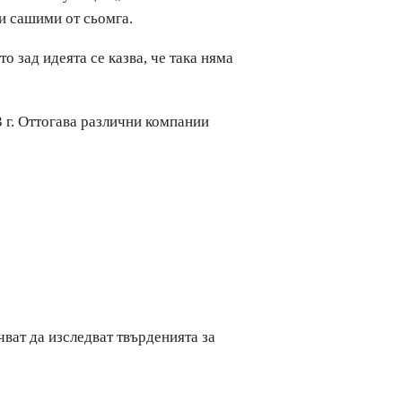
ли сашими от сьомга.
о зад идеята се казва, че така няма
 г. Оттогава различни компании
чват да изследват твърденията за