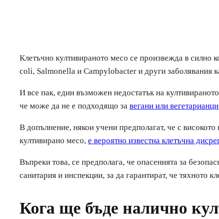
Клетъчно култивираното месо се произвежда в силно к
coli, Salmonella и Campylobacter и други заболявания к
И все пак, един възможен недостатък на култивираното 
че може да не е подходящо за
вегани или вегетарианци
В допълнение, някои учени предполагат, че с високото
култивирано месо,
е вероятно известна клетъчна дисре
Въпреки това, се предполага, че опасенията за безопа
санитария и инспекции, за да гарантират, че тяхното к
Кога ще бъде налично ку