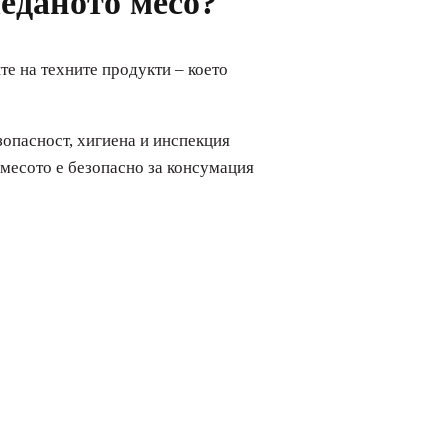
леданото месо?
те на техните продукти – което
зопасност, хигиена и инспекция
е месото е безопасно за консумация