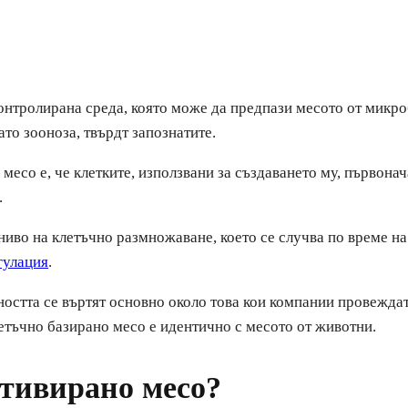
онтролирана среда, която може да предпази месото от микро
ато зооноза, твърдт запознатите.
месо е, че клетките, използвани за създаването му, първонач
.
 ниво на клетъчно размножаване, което се случва по време н
гулация
.
сността се въртят основно около това кои компании провеждат
летъчно базирано месо е идентично с месото от животни.
лтивирано месо?