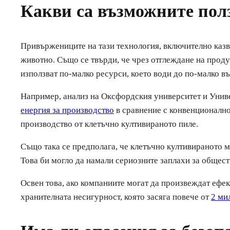
Какви са възможните пол
Привържениците на тази технология, включително казват
животно. Също се твърди, че чрез отглеждане на проду
използват по-малко ресурси, което води до по-малко в
Например, анализ на Оксфордския университет и Униве
енергия за производство
в сравнение с конвенционално
производство от клетъчно култивираното пиле.
Също така се предполага, че клетъчно култивираното м
Това би могло да намали сериозните заплахи за общест
Освен това, ако компаниите могат да произвеждат ефе
хранителната несигурност, която засяга повече от
2 ми