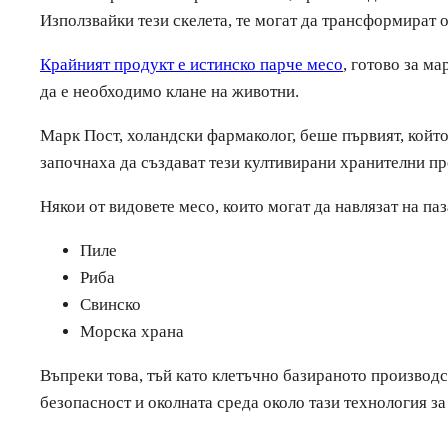
Използвайки тези скелета, те могат да трансформират 
Крайният продукт е истинско парче месо
, готово за ма
да е необходимо клане на животни.
Марк Пост, холандски фармаколог, беше първият, който
започнаха да създават тези култивирани хранителни пр
Някои от видовете месо, които могат да навлязат на паз
Пиле
Риба
Свинско
Морска храна
Въпреки това, тъй като клетъчно базираното производс
безопасност и околната среда около тази технология за