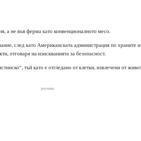
я, а не във ферма като конвенционалното месо.
ние, след като Американската администрация по храните и 
ти, отговаря на изискванията за безопасност.
истинско“, тъй като е отгледано от клетки, извлечени от жи
реклама