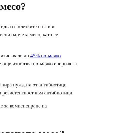
 месо?
 идва от клетките на живо
вени парчета месо, като се
 изисквало до
45% по-малко
е още използва по-малко енергия за
минира нуждата от антибиотици.
и резистентност към антибиотици.
не за компенсиране на