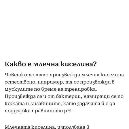
Какво е млечна киселина?
Човешкото тяло произвежда млечна киселина
естествено, например, тя се произвежда в
мускулите по време на тренировка.
Произвежда се и от бактерии, намиращи се по
кожата и лигавиците, като задачата й е да
поддържа правилното pH.
Млечната киселина, използвана в