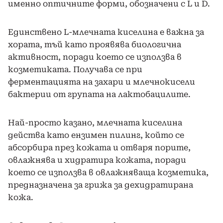
именно оптичните форми, обозначени с L и D.
Единствено L-млечната киселина е важна за
хората, тъй като проявява биологична
активност, поради което се използва в
козметиката. Получава се при
ферментацията на захари и млечнокисели
бактерии от групата на лактобацилите.
Най-просто казано, млечната киселина
действа като ензимен пилинг, който се
абсорбира през кожата и отваря порите,
овлажнява и хидратира кожата, поради
което се използва в овлажняваща козметика,
предназначена за грижа за дехидратирана
кожа.