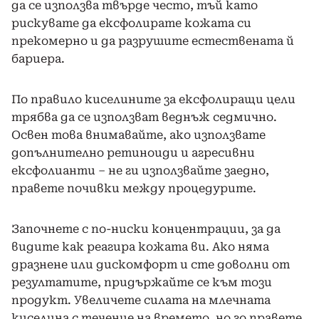
да се използва твърде често, тъй като
рискувате да ексфолирате кожата си
прекомерно и да разрушите естествената й
бариера.
По правило киселините за ексфолиращи цели
трябва да се използват веднъж седмично.
Освен това внимавайте, ако използвате
допълнително ретиноиди и агресивни
ексфолианти – не ги използвайте заедно,
правете почивки между процедурите.
Започнете с по-ниски концентрации, за да
видите как реагира кожата ви. Ако няма
дразнене или дискомфорт и сте доволни от
резултатите, придържайте се към този
продукт. Увеличете силата на млечната
киселина с течение на времето, но го правете