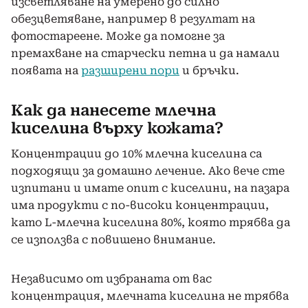
изсветляване на умерено до силно
обезцветяване, например в резултат на
фотостареене. Може да помогне за
премахване на старчески петна и да намали
появата на
разширени пори
и бръчки.
Как да нанесете млечна
киселина върху кожата?
Концентрации до 10% млечна киселина са
подходящи за домашно лечение. Ако вече сте
изпитани и имате опит с киселини, на пазара
има продукти с по-високи концентрации,
като L-млечна киселина 80%, която трябва да
се използва с повишено внимание.
Независимо от избраната от вас
концентрация, млечната киселина не трябва