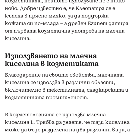
козметиката, нейното използване не е нищо
ново. Добре известно е, че Клеопатра се е
къпела в прясно мляко, за да поддържа
кожата си по-млада – а древен Египет датира
от първата козметична употреба на млечна
киселина.
Използването на млечна
киселина в козметиката
Благодарение на своите свойства, млечната
киселина се използва в различни области,
включително в текстилната, сладкарската и
козметичната промишленост.
В козметологията се използва млечна
киселина L. Трябва да знаете, че тази киселина
може да бъде разделена на два различни вида, а