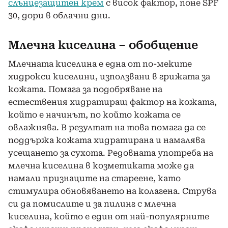
слънцезащитен крем
с висок фактор, поне SPF
30, дори в облачни дни.
Млечна киселина – обобщение
Млечната киселина е една от по-меките
хидрокси киселини, използвани в грижата за
кожата. Помага за подобряване на
естествения хидратиращ фактор на кожата,
който е начинът, по който кожата се
овлажнява. В резултат на това помага да се
поддържа кожата хидратирана и намалява
усещането за сухота. Редовната употреба на
млечна киселина в козметиката може да
намали признаците на стареене, като
стимулира обновяването на колагена. Струва
си да помислите и за пилинг с млечна
киселина, който е един от най-популярните