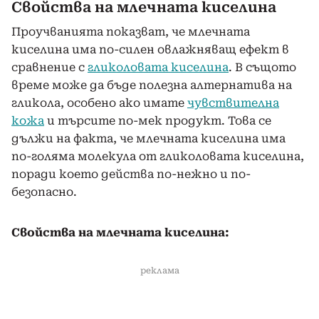
Свойства на млечната киселина
Проучванията показват, че млечната
киселина има по-силен овлажняващ ефект в
сравнение с
гликоловата киселина
. В същото
време може да бъде полезна алтернатива на
гликола, особено ако имате
чувствителна
кожа
и търсите по-мек продукт. Това се
дължи на факта, че млечната киселина има
по-голяма молекула от гликоловата киселина,
поради което действа по-нежно и по-
безопасно.
Свойства на млечната киселина:
реклама