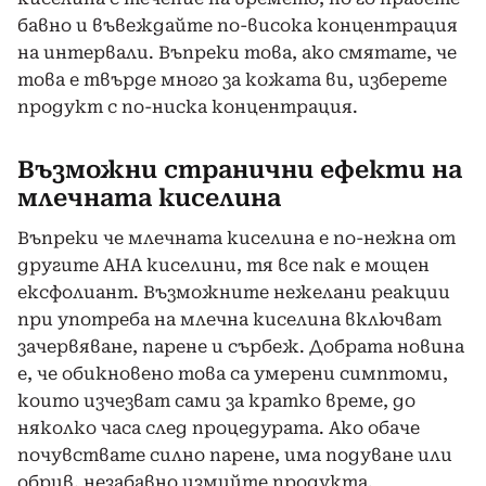
бавно и въвеждайте по-висока концентрация
на интервали. Въпреки това, ако смятате, че
това е твърде много за кожата ви, изберете
продукт с по-ниска концентрация.
Възможни странични ефекти на
млечната киселина
Въпреки че млечната киселина е по-нежна от
другите AHA киселини, тя все пак е мощен
ексфолиант. Възможните нежелани реакции
при употреба на млечна киселина включват
зачервяване, парене и сърбеж. Добрата новина
е, че обикновено това са умерени симптоми,
които изчезват сами за кратко време, до
няколко часа след процедурата. Ако обаче
почувствате силно парене, има подуване или
обрив, незабавно измийте продукта.