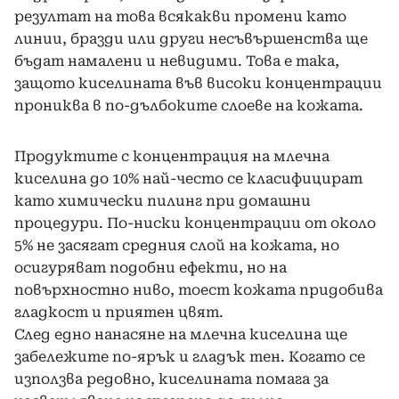
резултат на това всякакви промени като
линии, бразди или други несъвършенства ще
бъдат намалени и невидими. Това е така,
защото киселината във високи концентрации
прониква в по-дълбоките слоеве на кожата.
Продуктите с концентрация на млечна
киселина до 10% най-често се класифицират
като химически пилинг при домашни
процедури. По-ниски концентрации от около
5% не засягат средния слой на кожата, но
осигуряват подобни ефекти, но на
повърхностно ниво, тоест кожата придобива
гладкост и приятен цвят.
След едно нанасяне на млечна киселина ще
забележите по-ярък и гладък тен. Когато се
използва редовно, киселината помага за