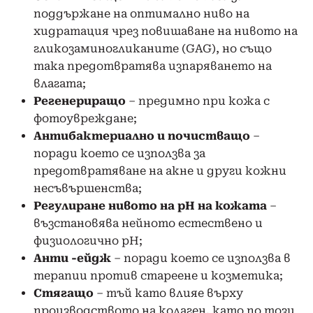
поддържане на оптимално ниво на
хидратация чрез повишаване на нивото на
гликозаминогликаните (GAG), но също
така предотвратява изпаряването на
влагата;
Регенериращо
– предимно при кожа с
фотоувреждане;
Антибактериално и почистващо
–
поради което се използва за
предотвратяване на акне и други кожни
несъвършенства;
Регулиране нивото на pH на кожата
–
възстановява нейното естествено и
физиологично pH;
Анти -ейдж
– поради което се използва в
терапии против стареене и козметика;
Стягащо
– тъй като влияе върху
производството на колаген, като по този