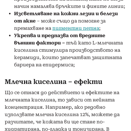
начин намалява бръчките и фините линии;
Изсветляване на кожни лезии и белези
от акне
– може също да помогне за
премахване на
пигментни петна
;
Укрепва и предпазва от вредните
външни фактори –
тъй като L-млечната
киселина стимулира производството на
керамиди, които запечатват защитната
бариера на епидермиса;
Млечна киселина – ефекти
Що се отнася до действието и ефектите на
млечната киселина, то зависи от нейната
концентрация. Например, ако редовно
използвате млечна киселина 12%, можете да
разчитате, че кожата ви ще стане по-
хидратирана, по-гладка и тонизирана. В