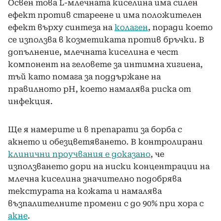
Освен това L-млечната киселина има силен
ефект против стареене и има положителен
ефект върху синтеза на
колаген
, поради което
се използва в козметиката против бръчки. В
допълнение, млечната киселина е чест
компонент на геловете за интимна хигиена,
тъй като помага за поддържане на
правилното pH, което намалява риска от
инфекция.
Ще я намерите и в препарати за борба с
акнето и обезцветяването. В контролирани
клинични проучвания е доказано
, че
използването дори на ниски концентрации на
млечна киселина значително подобрява
текстурата на кожата и намалява
възпалителните промени с до 90% при хора с
акне
.