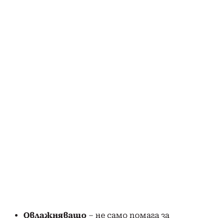
Овлажняващо
– не само помага за