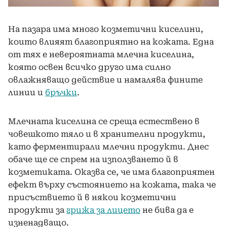
На пазара има много козметични киселини,
които влияят благоприятно на кожата. Една
от тях е невероятната млечна киселина,
която освен всичко друго има силно
овлажняващо действие и намалява фините
линии и
бръчки
.
Млечната киселина се среща естествено в
човешкото тяло и в хранителни продукти,
като ферментирали млечни продукти. Днес
обаче ще се спрем на използването й в
козметиката. Оказва се, че има благоприятен
ефект върху състоянието на кожата, така че
присъствието й в някои козметични
продукти за
грижа за лицето
не бива да е
изненадващо.