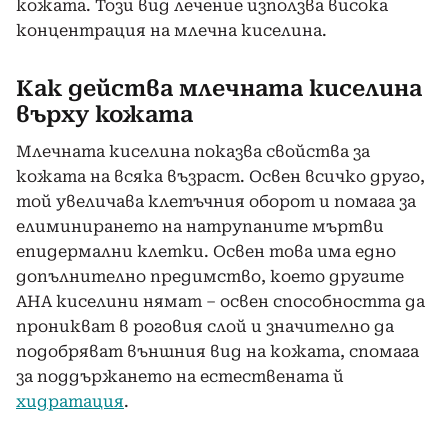
кожата. Този вид лечение използва висока
концентрация на млечна киселина.
Как действа млечната киселина
върху кожата
Млечната киселина показва свойства за
кожата на всяка възраст. Освен всичко друго,
той увеличава клетъчния оборот и помага за
елиминирането на натрупаните мъртви
епидермални клетки. Освен това има едно
допълнително предимство, което другите
AHA киселини нямат – освен способността да
проникват в роговия слой и значително да
подобряват външния вид на кожата, спомага
за поддържането на естествената й
хидратация
.