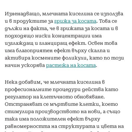
Изненадващо, млечната киселина се използва
и в продуктите за
грижа за косата
. Това се
дължи на факта, че в грижата за косата и в
подходящо ниски концентрации има
изглаждащ и гланциращ ефект. Освен това
има благоприятен ефект върху скалпа и
активира космените фоликули, като по този
начин ускорява
растежа на косата
.
Нека добавим, че млечната киселина в
професионалните процедури действа като
регулатор на клетъчното обновяване.
Отстраняват се мъртвите клетки, което
стимулира производството на нови, а също
така има положителен ефект върху
равномерността на структурата и цвета на