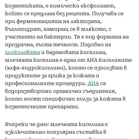
козметиката, е химически ексфолиант,
който се предлага без рецепта. Получава се
при ферментацията на лактозата,
въглехидрат, намиращ се в млякото, с
участието на бактерии. Тя е под формата на
прозрачна, гъста течност. Подобно на
гликоловата
и бадемовата киселина,
млечната киселина е една от AHA киселините
(алфа-хидрокиселини), които се използват в
продуктите за грижа за кожата и
професионалните процедури.
AHA
са
водоразтворими органични съединения,
които носят специфични ползи за кожата в
козметичните препарати.
Въпреки че днес млечната киселина е
изключително популярна съставка в