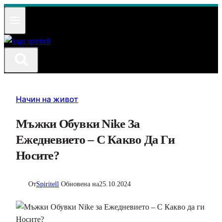
Към
съдържанието
Начин на живот
Мъжки Обувки Nike За
Ежедневието – С Какво Да Ги
Носите?
От
Spiritell
Обновена на
25.10.2024