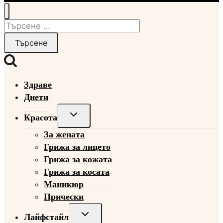
Търсене
за:
Здраве
Диети
Toggle
Красота
child
За жената
menu
Грижа за лицето
Грижа за кожата
Грижа за косата
Маникюр
Прически
Toggle
Лайфстайл