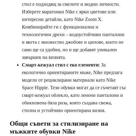
стил е подходящ за смелите и модни личности.
Изберете маратонки Nike с ярки цветове или
интересни детайли, като Nike Zoom X.
Комбинирайте ги с функционални и
технологични дрехи – водоустойчиви панталони
и якета с множество джобове и ципове, които не
само ще са удобни, но и ще добавят уникален
завършек на визията.
Смарт-кежуал стил с еко елементи
: За
екологично ориентираните мъже, Nike предлага
модели от рециклирани материали като Nike
Space Hippie. Тези обувки могат да се съчетаят със
смарт-кежуал облекло, като ленени панталони и
обикновена бяла риза, която създава свежа,
стилна и устойчиво ориентирана визия.
Общи съвети за стилизиране на
мъжките обувки Nike