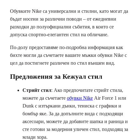
Обувките Nike са универсални и стилни, като могат да
бъдат носени за различни поводи – от ежедневни
разходки до полуофициални събития, в които се
допуска спортно-елегантен стил на обличане.
По-долу предоставяме по-подробна информация как
бихте могли да съчетаете вашите мъжки обувки Nike с
цел да постигнете различен по стил външен вид.
Предложения за Кежуал стил
Стрийт стил
: Ако предпочитате стрийт стила,
можете да съчетаете
обувки Nike
Air Force 1 или
Dunk с изтъркани дънки, тениска с графики и
бомбър яке. За да допълните вида с подходящи
аксесоари, можете да добавите шапка и раница и
сте готови за модерния уличен стил, подходящ за
млади хора.