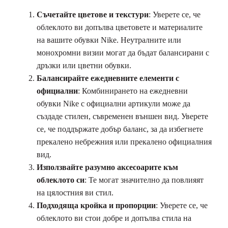
Съчетайте цветове и текстури
: Уверете се, че
облеклото ви допълва цветовете и материалите
на вашите обувки Nike. Неутралните или
монохромни визии могат да бъдат балансирани с
дръзки или цветни обувки.
Балансирайте ежедневните елементи с
официални
: Комбинирането на ежедневни
обувки Nike с официални артикули може да
създаде стилен, съвременен външен вид. Уверете
се, че поддържате добър баланс, за да избегнете
прекалено небрежния или прекалено официалния
вид.
Използвайте разумно аксесоарите към
облеклото си
: Те могат значително да повлияят
на цялостния ви стил.
Подходяща кройка и пропорции
: Уверете се, че
облеклото ви стои добре и допълва стила на