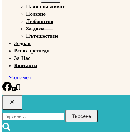
child
Начин на живот
menu
Полезно
Любопитно
За дома
Пътешествие
Зодиак
Ревю прегледи
За Нас
Контакти
Абонамент
Търсене
за: