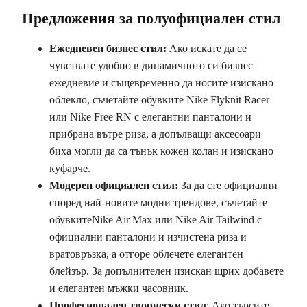
Предложения за полуофициален стил
Ежедневен бизнес стил:
Ако искате да се
чувствате удобно в динамичното си бизнес
ежедневие и същевременно да носите изискано
облекло, съчетайте обувките Nike Flyknit Racer
или Nike Free RN с елегантни панталони и
прибрана вътре риза, а допълващи аксесоари
биха могли да са тънък кожен колан и изискано
куфарче.
Модерен официален стил:
За да сте официални
според най-новите модни трендове, съчетайте
обувкитеNike Air Max или Nike Air Tailwind с
официални панталони и изчистена риза и
вратовръзка, а отгоре облечете елегантен
блейзър. За допълнителен изискан щрих добавете
и елегантен мъжки часовник.
Професионален творчески стил
: Ако търсите