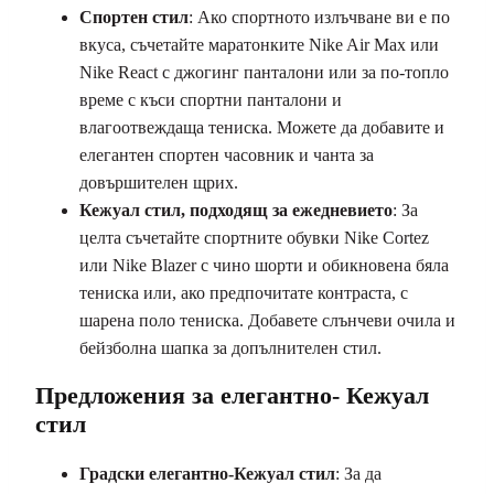
Спортен стил
: Ако спортното излъчване ви е по
вкуса, съчетайте маратонките Nike Air Max или
Nike React с джогинг панталони или за по-топло
време с къси спортни панталони и
влагоотвеждаща тениска. Можете да добавите и
елегантен спортен часовник и чанта за
довършителен щрих.
Кежуал стил, подходящ за ежедневието
: За
целта съчетайте спортните обувки Nike Cortez
или Nike Blazer с чино шорти и обикновена бяла
тениска или, ако предпочитате контраста, с
шарена поло тениска. Добавете слънчеви очила и
бейзболна шапка за допълнителен стил.
Предложения за елегантно- Кежуал
стил
Градски елегантно-Кежуал стил
: За да