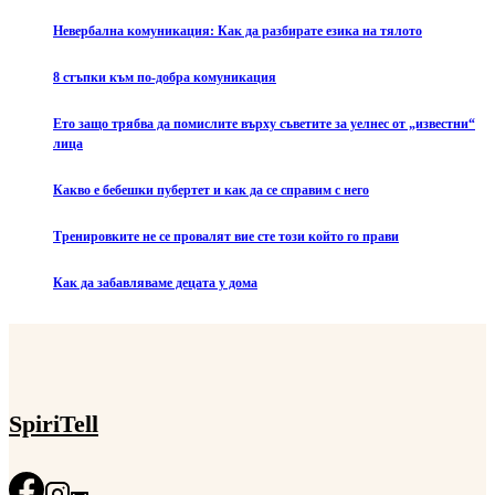
Невербална комуникация: Как да разбирате езика на тялото
8 стъпки към по-добра комуникация
Ето защо трябва да помислите върху съветите за уелнес от „известни“
лица
Какво е бебешки пубертет и как да се справим с него
Тренировките не се провалят вие сте този който го прави
Как да забавляваме децата у дома
SpiriTell