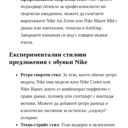
подходящо облекло за професионалното ви
творческо ежедневие, можете да съчетаете
маратонките Nike Air Zoom или Nike Blazer Mid с
дънки или панталони, тениска и блейзър.
Завършете външния си вид с изящни мъжки
очила.
Експериментални стилови
предложения с обувки Nike
Ретро спортен стил
: За тези, които обичат ретро
модата, Nike има модели като Nike Cortez или
Nike Blazer, които се комбинират перфектно с
прави дънки, пуловер или суитшърт с винтидж
мотиви. Можете да добавите ретро раница и
класически часовник за истинско „олдскул“
усещане.
Техно-стрийт стил
: Този модерен и еклектичен