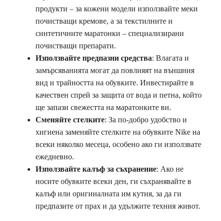
продукти – за кожени модели използвайте меки
почистващи кремове, а за текстилните и
синтетичните маратонки – специализирани
почистващи препарати.
Използвайте предпазни средства
: Влагата и
замърсяванията могат да повлияят на външния
вид и трайността на обувките. Инвестирайте в
качествен спрей за защита от вода и петна, който
ще запази свежестта на маратонките ви.
Сменяйте стелките
: За по-добро удобство и
хигиена заменяйте стелките на обувките Nike на
всеки няколко месеца, особено ако ги използвате
ежедневно.
Използвайте калъф за съхранение
: Ако не
носите обувките всеки ден, ги съхранявайте в
калъф или оригиналната им кутия, за да ги
предпазите от прах и да удължите техния живот.