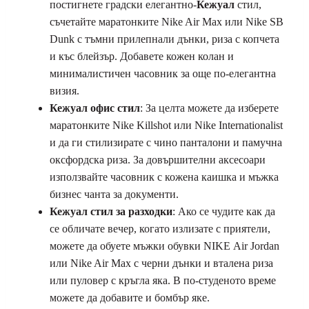
постигнете градски елегантно-
Кежуал
стил,
съчетайте маратонките Nike Air Max или Nike SB
Dunk с тъмни прилепнали дънки, риза с копчета
и къс блейзър. Добавете кожен колан и
минималистичен часовник за още по-елегантна
визия.
Кежуал офис стил
: За целта можете да изберете
маратонките Nike Killshot или Nike Internationalist
и да ги стилизирате с чино панталони и памучна
оксфордска риза. За довършителни аксесоари
използвайте часовник с кожена каишка и мъжка
бизнес чанта за документи.
Кежуал стил за разходки
: Ако се чудите как да
се обличате вечер, когато излизате с приятели,
можете да обуете мъжки обувки NIKE Air Jordan
или Nike Air Max с черни дънки и вталена риза
или пуловер с кръгла яка. В по-студеното време
можете да добавите и бомбър яке.