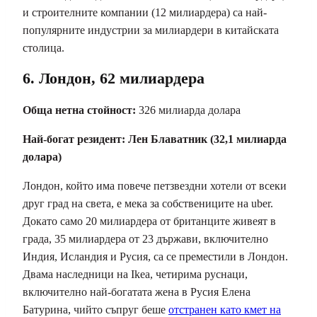
и строителните компании (12 милиардера) са най-
популярните индустрии за милиардери в китайската
столица.
6. Лондон, 62 милиардера
Обща нетна стойност:
326 милиарда долара
Най-богат резидент:
Лен Блаватник (32,1 милиарда
долара)
Лондон, който има повече петзвездни хотели от всеки
друг град на света, е мека за собствениците на uber.
Докато само 20 милиардера от британците живеят в
града, 35 милиардера от 23 държави, включително
Индия, Исландия и Русия, са се преместили в Лондон.
Двама наследници на Ikea, четирима руснаци,
включително най-богатата жена в Русия Елена
Батурина, чийто съпруг беше
отстранен като кмет на