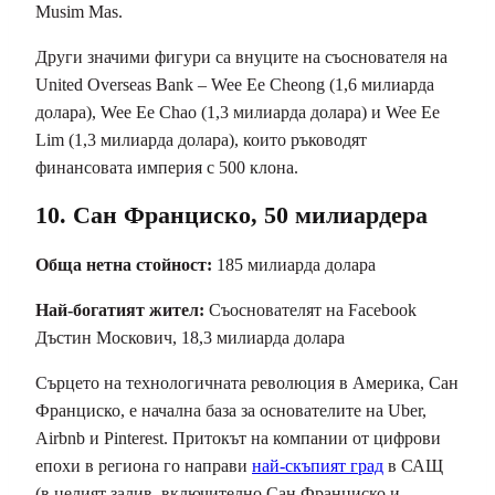
Musim Mas.
Други значими фигури са внуците на съоснователя на
United Overseas Bank – Wee Ee Cheong (1,6 милиарда
долара), Wee Ee Chao (1,3 милиарда долара) и Wee Ee
Lim (1,3 милиарда долара), които ръководят
финансовата империя с 500 клона.
10. Сан Франциско, 50 милиардера
Обща нетна стойност:
185 милиарда долара
Най-богатият жител:
Съоснователят на Facebook
Дъстин Москович, 18,3 милиарда долара
Сърцето на технологичната революция в Америка, Сан
Франциско, е начална база за основателите на Uber,
Airbnb и Pinterest. Притокът на компании от цифрови
епохи в региона го направи
най-скъпият град
в САЩ
(в целият залив, включително Сан Франциско и