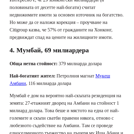
половината от десетте най-богати) считат
недвижимите имоти за основен източник на богатство.
Но може да се наложи корекция – проучване на
Citigroup казва, че 57% от гражданите на Хонконг,
предвиждат спад на цените на жилищните имоти.
4. Мумбай, 69 милиардера
Обща нетна стойност:
379 милиарда долара
Най-богатият жител:
Петролния магнат
Мукеш
Амбани
, 116 милиарда долара
Мумбай е дом на вероятно най-скъпата резиденция на
земята: 27-етажният дворец на Амбани на стойност 1
милиард долара. Това беше и мястото на една от най-
големите и скъпи сватби правени някога, отново с
любезното съдействие на Амбани. Там се проведе
едноседмичното тържество на дъщеря му Иша Абани и