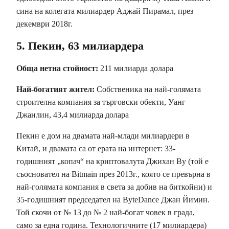
сина на колегата милиардер Аджай Пирамал, през
декември 2018г.
5. Пекин, 63 милиардера
Обща нетна стойност:
211 милиарда долара
Най-богатият жител:
Собственика на най-голямата
строителна компания за търговски обекти, Уанг
Джанлин, 43,4 милиарда долара
Пекин е дом на двамата най-млади милиардери в
Китай, и двамата са от ерата на интернет: 33-
годишният „копач“ на криптовалута Джихан Ву (той е
съосновател на Bitmain през 2013г., която се превърна в
най-голямата компания в света за добив на биткойни) и
35-годишният председател на ByteDance Джан Йимин.
Той скочи от № 13 до № 2 най-богат човек в града,
само за една година. Технологичните (17 милиардера)