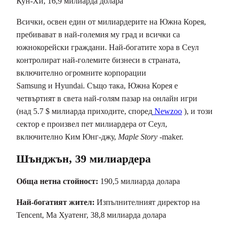
Кун-Хи, 16,9 милиарда долара
Всички, освен един от милиардерите на Южна Корея,
пребивават в най-големия му град и всички са
южнокорейски граждани. Най-богатите хора в Сеул
контролират най-големите бизнеси в страната,
включително огромните корпорации
Samsung и Hyundai. Също така, Южна Корея е
четвъртият в света най-голям пазар на онлайн игри
(над 5.7 $ милиарда приходите, според
Newzoo
), и този
сектор е произвел пет милиардера от Сеул,
включително Ким Юнг-джу,
Maple Story
-maker.
Шънджън, 39 милиардера
Обща нетна стойност:
190,5 милиарда долара
Най-богатият жител:
Изпълнителният директор на
Tencent, Ма Хуатенг, 38,8 милиарда долара