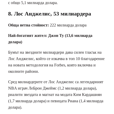
с общо 5,1 милиарда долара.
8. Лос Анджелис, 53 милиардера
Обща нетна стойност:
222 милиарда долара
Най-богатият жител:
Джон Ту (13,6 милиарда
долара)
Бумът на звездните милиардери дава силен тласък на
Лос Анджелис, който се изкачва в топ 10 благодарение
на новата методология на Forbes, която включва и
околните райони.
Сред милиардерите от Лос Анджелис са легендарният
NBA играч ЛеБрон Джеймс (1,2 милиарда долара),
риалити звездата и магнат на модата Ким Кардашиян
(1,7 милиарда долара) и певицата Риана (1,4 милиарда
долара).