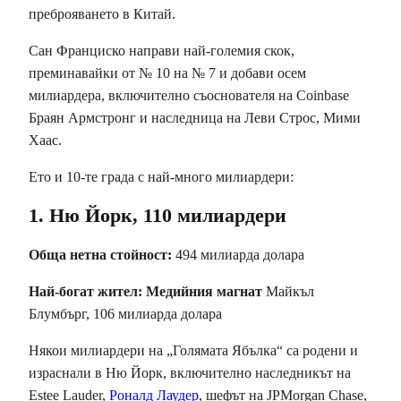
преброяването в Китай.
Сан Франциско направи най-големия скок,
преминавайки от № 10 на № 7 и добави осем
милиардера, включително съоснователя на Coinbase
Браян Армстронг и наследница на Леви Строс, Мими
Хаас.
Ето и 10-те града с най-много милиардери:
1. Ню Йорк, 110 милиардери
Обща нетна стойност:
494 милиарда долара
Най-богат жител: Медийния магнат
Майкъл
Блумбърг, 106 милиарда долара
Някои милиардери на „Голямата Ябълка“ са родени и
израснали в Ню Йорк, включително наследникът на
Estee Lauder,
Роналд Лаудер
, шефът на JPMorgan Chase,