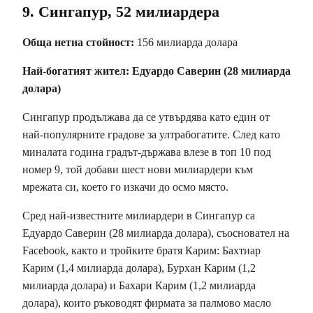
9. Сингапур, 52 милиардера
Обща нетна стойност:
156 милиарда долара
Най-богатият жител:
Едуардо Саверин (28 милиарда
долара)
Сингапур продължава да се утвърдява като един от
най-популярните градове за ултрабогатите. След като
миналата година градът-държава влезе в топ 10 под
номер 9, той добави шест нови милиардери към
мрежата си, което го изкачи до осмо място.
Сред най-известните милиардери в Сингапур са
Едуардо Саверин (28 милиарда долара), съосновател на
Facebook, както и тройките братя Карим: Бахтиар
Карим (1,4 милиарда долара), Бурхан Карим (1,2
милиарда долара) и Бахари Карим (1,2 милиарда
долара), които ръководят фирмата за палмово масло