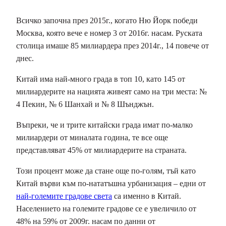
Всичко започна през 2015г., когато Ню Йорк победи
Москва, която вече е номер 3 от 2016г. насам. Руската
столица имаше 85 милиардера през 2014г., 14 повече от
днес.
Китай има най-много града в топ 10, като 145 от
милиардерите на нацията живеят само на три места: №
4 Пекин, № 6 Шанхай и № 8 Шънджън.
Въпреки, че и трите китайски града имат по-малко
милиардери от миналата година, те все още
представляват 45% от милиардерите на страната.
Този процент може да стане още по-голям, тъй като
Китай върви към по-нататъшна урбанизация – едни от
най-големите градове света
са именно в Китай.
Населението на големите градове се е увеличило от
48% на 59% от 2009г. насам по данни от