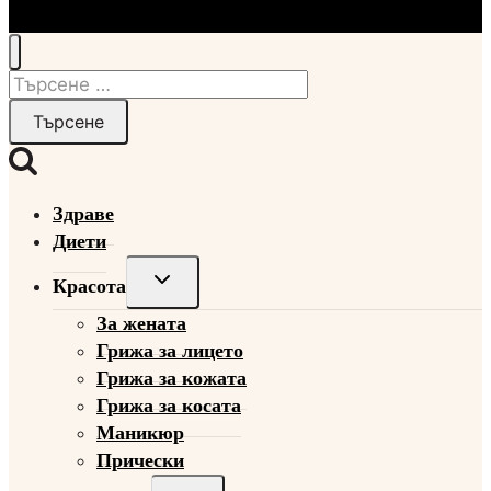
Търсене
за:
Здраве
Диети
Toggle
Красота
child
За жената
menu
Грижа за лицето
Грижа за кожата
Грижа за косата
Маникюр
Прически