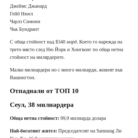
Джеймс Джанард
Гейб Нюел
Чарлз Симони
Чък Бундрант
С обща стойност над $340
млрд
. Което го нарежда на
трето място след Ню Йорк и Хонгконг по обща нетна
стойност на милярдерите.
Малко милиардери но с много милиарди, живеят във
Вашингтон.
Отпаднали от ТОП 10
Сеул, 38 милиардера
Обща нетна стойност:
99,9 милиарда долара
Най-богатият жител:
Председателят на Samsung Ли