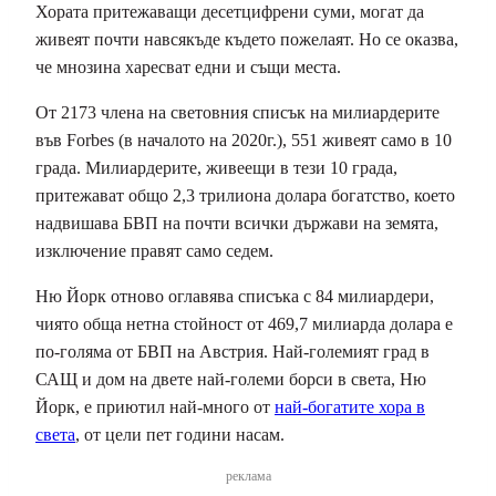
Хората притежаващи десетцифрени суми, могат да
живеят почти навсякъде където пожелаят. Но се оказва,
че мнозина харесват едни и същи места.
От 2173 члена на световния списък на милиардерите
във Forbes (в началото на 2020г.), 551 живеят само в 10
града. Милиардерите, живеещи в тези 10 града,
притежават общо 2,3 трилиона долара богатство, което
надвишава БВП на почти всички държави на земята,
изключение правят само седем.
Ню Йорк отново оглавява списъка с 84 милиардери,
чиято обща нетна стойност от 469,7 милиарда долара е
по-голяма от БВП на Австрия. Най-големият град в
САЩ и дом на двете най-големи борси в света, Ню
Йорк, е приютил най-много от
най-богатите хора в
света
, от цели пет години насам.
реклама