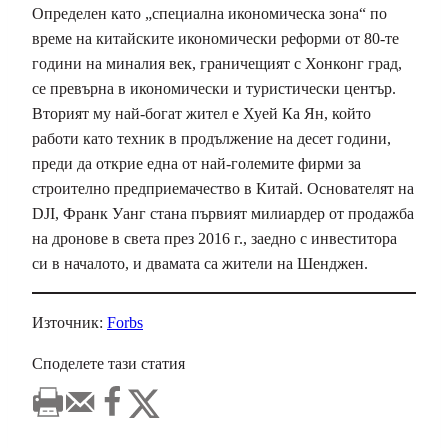
Определен като „специална икономическа зона“ по
време на китайските икономически реформи от 80-те
години на миналия век, граничещият с Хонконг град,
се превърна в икономически и туристически център.
Вторият му най-богат жител е Хуей Ка Ян, който
работи като техник в продължение на десет години,
преди да открие една от най-големите фирми за
строително предприемачество в Китай. Основателят на
DJI, Франк Уанг стана първият милиардер от продажба
на дронове в света през 2016 г., заедно с инвеститора
си в началото, и двамата са жители на Шенджен.
Източник:
Forbs
Споделете тази статия