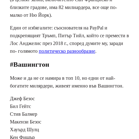
близките градове, има 82 милиардера, все още по-
малко от Ню Йорк).
Един от избягалите: съоснователя на PayPal и
подкрепящият Тръмп, Питър Тийл, който се премести в
Лос Анджелис през 2018 г., според думите му, заради
по- голямото
политическо разнообразие
.
#Вашингтон
Може и да не се намира в топ 10, но едни от най-
богатите милярдери, живеят именно във Вашингтон.
Джеф Безос
Бил Гейтс
Стив Балмер
Макензи Безос
Хауърд Шулц
Кен Фишър