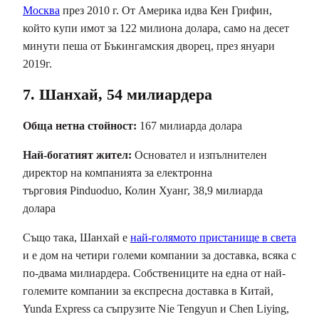
Москва
през 2010 г. От Америка идва Кен Грифин,
който купи имот за 122 милиона долара, само на десет
минути пеша от Бъкингамския дворец, през януари
2019г.
7. Шанхай, 54 милиардера
Обща нетна стойност:
167 милиарда долара
Най-богатият жител:
Основател и изпълнителен
директор на компанията за електронна
търговия Pinduoduo, Колин Хуанг, 38,9 милиарда
долара
Също така, Шанхай е
най-голямото пристанище в света
и е дом на четири големи компании за доставка, всяка с
по-двама милиардера. Собствениците на една от най-
големите компании за експресна доставка в Китай,
Yunda Express са съпрузите Nie Tengyun и Chen Liying,