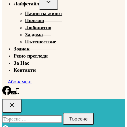
Toggle
Лайфстайл
child
Начин на живот
menu
Полезно
Любопитно
За дома
Пътешествие
Зодиак
Ревю прегледи
За Нас
Контакти
Абонамент
Търсене
за: