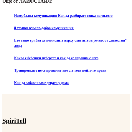
Още от ЛАЙФСТАЙЛ:
Невербална комуникация: Как да разбирате езика на тялото
8 стъпки към по-добра комуникация
Ето защо трябва да помислите върху съветите за уелнес от „известни“
лица
Какво е бебешки пубертет и как да се справим с него
Тренировките не се провалят вие сте този който го прави
Как да забавляваме децата у дома
SpiriTell