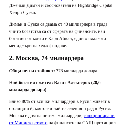
Джейми Димън и съоснователя на Highbridge Capital
Хенри Суека.
Димън и Суека са двама от 40 милиардера в града,
чиито богатства са от сферата на финансите, най-
богатият от които е Карл Айкан, един от малкото
мениджъри на хедж фондове.
2. Москва, 74 милиардера
Обща нетна стойност:
378 милиарда долара
Най-богатият жител:
Вагит Алекперов (28,6
милиарда долара)
Близо 80% от всички милиардери в Русия живеят в
столицата й, която е и най-населеният град в Русия.
Москва е дом на петима милиардери,
санкционирани
от Министерството
на финансите на САЩ през април