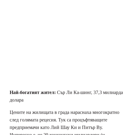
Най-богатият жител:
Сър Ли Ка-шинг, 37,3 милиарда
долара
Цените на жилищата в града нараснаха многократно
след голямата рецесия. Тук са процъфтяващите
предприемачи като Лий Шау Ки и Питър Ву.
Интересно е, че 29 хонконгски милиардери (и