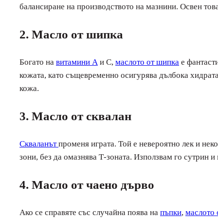
балансиране на производството на мазнини. Освен това е
2. Масло от шипка
Богато на
витамини А
и С,
маслото от шипка
е фантасти
кожата, като същевременно осигурява дълбока хидратац
кожа.
3. Масло от сквалан
Скваланът
променя играта. Той е невероятно лек и нек
зони, без да омазнява Т-зоната. Използвам го сутрин и
4. Масло от чаено дърво
Ако се справяте със случайна поява на
пъпки
,
маслото 