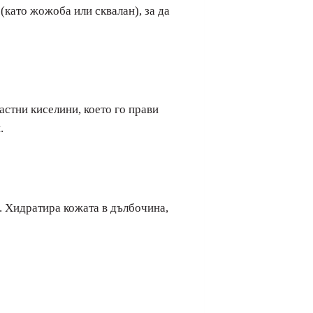
(като жожоба или сквалан), за да
стни киселини, което го прави
.
и. Хидратира кожата в дълбочина,