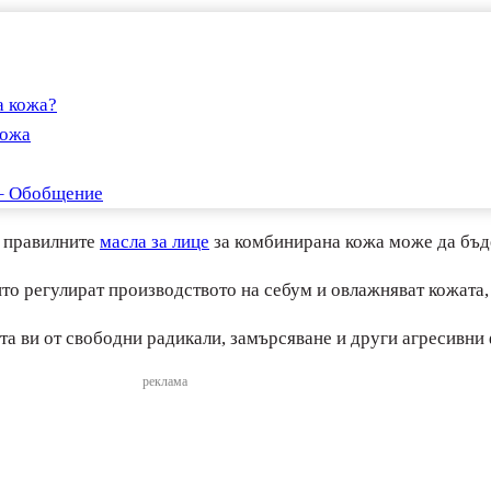
а кожа?
кожа
 – Обобщение
а правилните
масла за лице
за комбинирана кожа може да бъде
ито регулират производството на себум и овлажняват кожата,
а ви от свободни радикали, замърсяване и други агресивни 
реклама