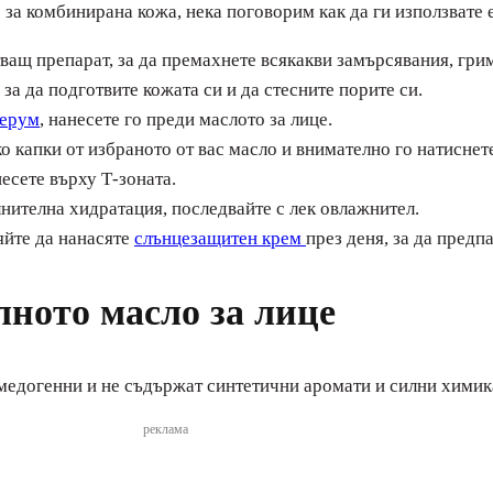
е за комбинирана кожа, нека поговорим как да ги използвате 
ващ препарат, за да премахнете всякакви замърсявания, гри
а да подготвите кожата си и да стесните порите си.
ерум
, нанесете го преди маслото за лице.
о капки от избраното от вас масло и внимателно го натиснете
несете върху Т-зоната.
нителна хидратация, последвайте с лек овлажнител.
яйте да нанасяте
слънцезащитен крем
през деня, за да пред
лното масло за лице
омедогенни и не съдържат синтетични аромати и силни химик
реклама