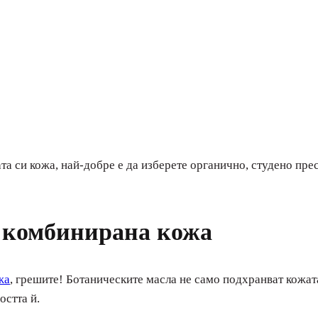
та си кожа, най-добре е да изберете органично, студено пре
а комбинирана кожа
жа
, грешите! Ботаническите масла не само подхранват кожат
остта й.