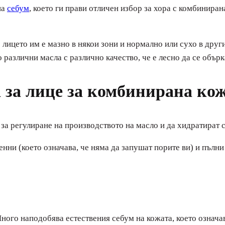
на
себум
, което ги прави отличен избор за хора с комбиниран
 лицето им е мазно в някои зони и нормално или сухо в друг
различни масла с различно качество, че е лесно да се обърк
 за лице за комбинирана ко
за регулиране на производството на масло и да хидратират с
енни (което означава, че няма да запушат порите ви) и пълни
ного наподобява естествения себум на кожата, което означа