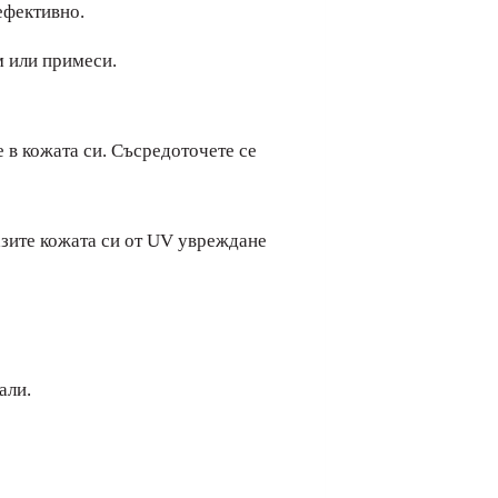
ефективно.
м или примеси.
 в кожата си. Съсредоточете се
пазите кожата си от UV увреждане
али.