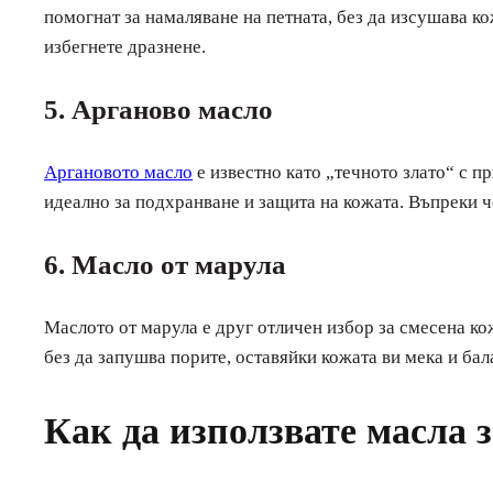
помогнат за намаляване на петната, без да изсушава ко
избегнете дразнене.
5. Арганово масло
Аргановото масло
е известно като „течното злато“ с п
идеално за подхранване и защита на кожата. Въпреки че
6. Масло от марула
Маслото от марула е друг отличен избор за смесена ко
без да запушва порите, оставяйки кожата ви мека и бал
Как да използвате масла 