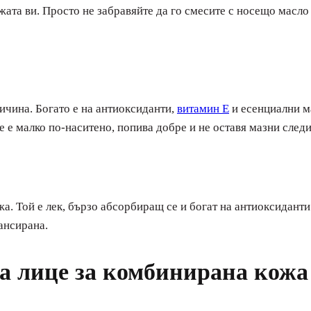
жата ви. Просто не забравяйте да го смесите с носещо масло 
ричина. Богато е на антиоксиданти,
витамин Е
и есенциални ма
 е малко по-наситено, попива добре и не оставя мазни следи
жа. Той е лек, бързо абсорбиращ се и богат на антиоксидант
ансирана.
за лице за комбинирана кожа