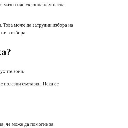
а, мазна или склонна към петна
и. Това може да затрудни избора на
ате в избора.
жа?
ухите зони.
 с полезни съставки. Нека се
ва, че може да помогне за