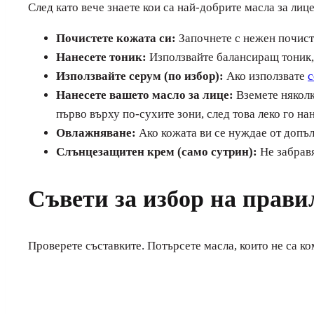
След като вече знаете кои са най-добрите масла за лиц
Почистете кожата си:
Започнете с нежен почист
Нанесете тоник:
Използвайте балансиращ тоник, з
Използвайте серум (по избор):
Ако използвате
с
Нанесете вашето масло за лице:
Вземете няколк
първо върху по-сухите зони, след това леко го на
Овлажняване:
Ако кожата ви се нуждае от допъл
Слънцезащитен крем (само сутрин):
Не забрав
Съвети за избор на прави
Проверете съставките. Потърсете масла, които не са к