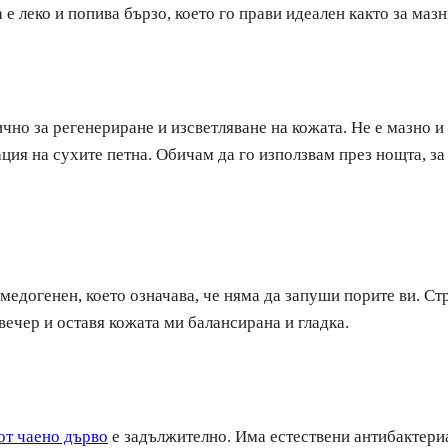
 леко и попива бързо, което го прави идеален както за мазни
чно за регенериране и изсветляване на кожата. Не е мазно и 
ия на сухите петна. Обичам да го използвам през нощта, за 
омедогенен, което означава, че няма да запуши порите ви. Ст
 вечер и оставя кожата ми балансирана и гладка.
от чаено дърво
е задължително. Има естествени антибактериа