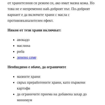
от хранителния си режим си, ако имат мазна кожа. Но
това не е непременно най-добрият път. По-добрият
вариант е да включите храни с масла с
противовъзпалителен ефект.
Някои от тези храни включват:
авокадо
маслина
риба
ленено семе
Необходимо е обаче, да ограничите
мазните храни
свръх преработените храни, като пържени
картофи
да ограничите приема на добавена захар до
минимум