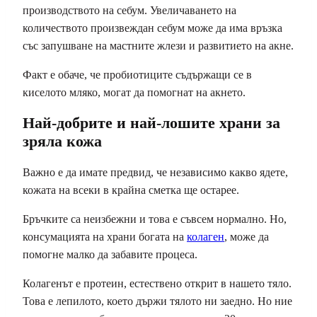
производството на себум. Увеличаването на
количеството произвеждан себум може да има връзка
със запушване на мастните жлези и развитието на акне.
Факт е обаче, че пробиотиците съдържащи се в
киселото мляко, могат да помогнат на акнето.
Най-добрите и най-лошите храни за
зряла кожа
Важно е да имате предвид, че независимо какво ядете,
кожата на всеки в крайна сметка ще остарее.
Бръчките са неизбежни и това е съвсем нормално. Но,
консумацията на храни богата на
колаген
, може да
помогне малко да забавите процеса.
Колагенът е протеин, естествено открит в нашето тяло.
Това е лепилото, което държи тялото ни заедно. Но ние