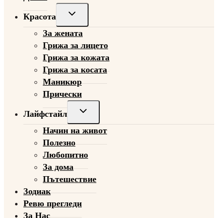
Toggle
Красота
child
За жената
menu
Грижа за лицето
Грижа за кожата
Грижа за косата
Маникюр
Прически
Toggle
Лайфстайл
child
Начин на живот
menu
Полезно
Любопитно
За дома
Пътешествие
Зодиак
Ревю прегледи
За Нас