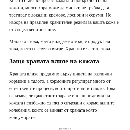
Когато става въпрос за кожата и повърхността на
кожата, много хора може да мислят, че трябва да я
третират с локални кремове, лосиони и серуми. Но
избора на правилен хранителен режим за вашта кожа е
от съществено значние.
Много от това, което виждаме отвън, е продукт на
това, което се случва вътре. Храната е част от това.
Защо храната влияе на кожата
Храната влияе предимно върху нивата на различни
хормони в тялото, а хормоните регулират много от
естествените процеси, които протичат в тялото. Това
означава, че цялостното здраве и външният вид на
кожата неизбежно са тясно свързани с хормоналните
колебания, които се влияят от храната която
консумирате.
реклама