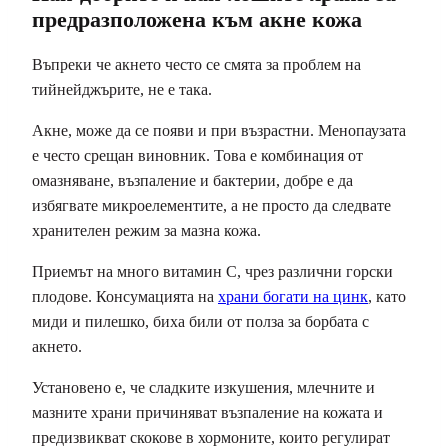
предразположена към акне кожа
Въпреки че акнето често се смята за проблем на
тийнейджърите, не е така.
Акне, може да се появи и при възрастни. Менопаузата
е често срещан виновник. Това е комбинация от
омазняване, възпаление и бактерии, добре е да
избягвате микроелементите, а не просто да следвате
хранителен режим за мазна кожа.
Приемът на много витамин С, чрез различни горски
плодове. Консумацията на
храни богати на цинк
, като
миди и пилешко, биха били от полза за борбата с
акнето.
Установено е, че сладките изкушения, млечните и
мазните храни причиняват възпаление на кожата и
предизвикват скокове в хормоните, които регулират