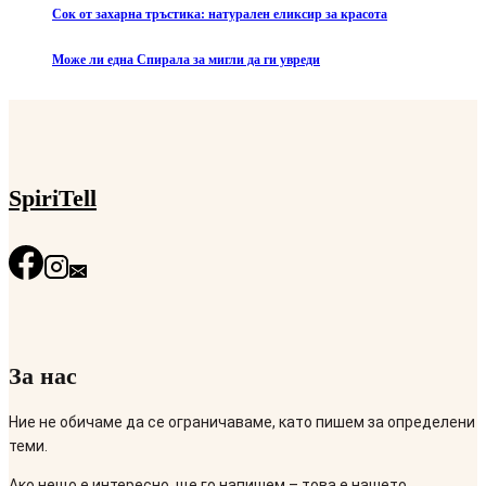
Сок от захарна тръстика: натурален еликсир за красота
Може ли една Спирала за мигли да ги увреди
SpiriTell
За нас
Ние не обичаме да се ограничаваме, като пишем за определени
теми.
Ако нещо е интересно, ще го напишем – това е нашето