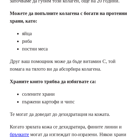
започваме да губим този колаген, още на 20 години.
Можете да попълните колагена с богати на протеини
храни, като:
яйца
риба
постни меса
Друг ваш помощник може да бъде витамин С, той
помага на тялото ви да абсорбира колагена.
Храните които трябва да избягвате са:
солените храни
пържени картофи и чипс
Те могат да доведат до дехидратация на кожата.
Когато зрялата кожа се дехидратира, фините линии и
бръчките
могат да изглеждат по-изразени. Някои храни