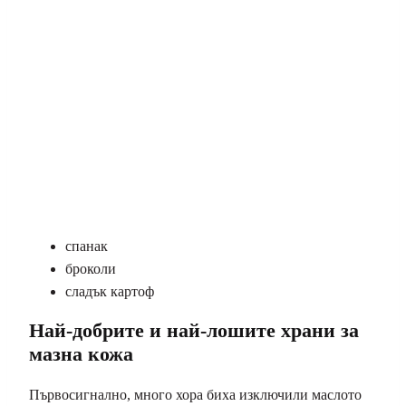
спанак
броколи
сладък картоф
Най-добрите и най-лошите храни за
мазна кожа
Първосигнално, много хора биха изключили маслото