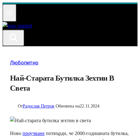
Към
съдържанието
Любопитно
Най-Старата Бутилка Зехтин В
Света
От
Радослав Петров
Обновена на
22.11.2024
Ново
проучване
потвърди, че 2000-годишната бутилка,