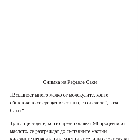
Снимка на Рафаеле Саки
„Всъщност много малко от молекулите, които
обикновено се срещат в зехтина, са оцелели“, каза
Саки.
“
Триглицеридите, които представляват 98 процента от
маслото, се разграждат до съставните мастни
киселини; ненаситените мастни киселини се окисляват