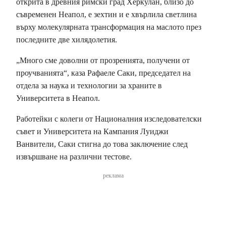
открита в древния римски град Херкулан, близо до
съвременен Неапол, е зехтин и е хвърлила светлина
върху молекулярната трансформация на маслото през
последните две хилядолетия.
„Много сме доволни от прозренията, получени от
проучванията“, каза Рафаеле Саки, председател на
отдела за наука и технологии за храните в
Университета в Неапол.
Работейки с колеги от Националния изследователски
съвет и Университета на Кампания Луиджи
Ванвители, Саки стигна до това заключение след
извършване на различни тестове.
реклама