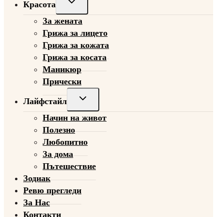
Toggle
Красота
child
За жената
menu
Грижа за лицето
Грижа за кожата
Грижа за косата
Маникюр
Прически
Toggle
Лайфстайл
child
Начин на живот
menu
Полезно
Любопитно
За дома
Пътешествие
Зодиак
Ревю прегледи
За Нас
Контакти