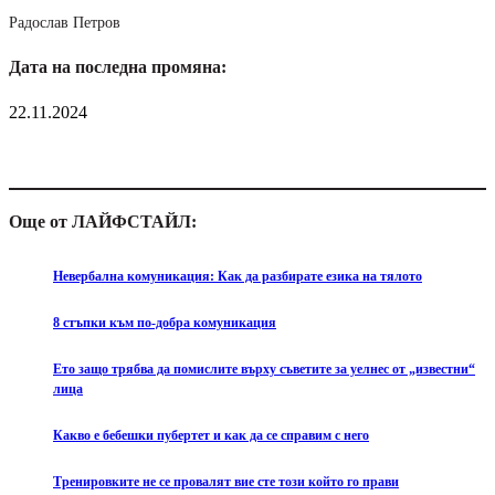
Радослав Петров
Дата на последна промяна:
22.11.2024
Още от ЛАЙФСТАЙЛ:
Невербална комуникация: Как да разбирате езика на тялото
8 стъпки към по-добра комуникация
Ето защо трябва да помислите върху съветите за уелнес от „известни“
лица
Какво е бебешки пубертет и как да се справим с него
Тренировките не се провалят вие сте този който го прави