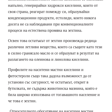
напълно, генерирайки хидрокси киселини, които от
своя страна, реагират помежду си, образувайки
кондензационни продукти, естолиди, които никога
досега не са наблюдавани при конвенционалните
процеси на естествена промяна на зехтина.
Освен това остатъкът от зехтин произвежда редица
различни летливи вещества, които са същите като тези
в силно гранясало масло и се образуват в резултат на
разлагането на олеинова и линолова киселини.
Профилите на наситени мастни киселини и
фитостероли също така дадоха възможност да се
установи със сигурност, че остатъкът, открит в
бутилката, не съдържа животинска мазнина, която е
била широко използвана от тогавашното население и
че това е зехтин.
„Относителното обогатяване на наситени мастни