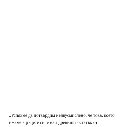
„Успяхме да потвърдим недвусмислено, че това, което
имаме в ръцете си, е най-древният остатък от