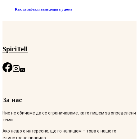
Как да забавляваме децата у дома
SpiriTell
За нас
Ние не обичаме да се ограничаваме, като пишем за определени
теми.
Ако нещо е интересно, ще го напишем – това е нашето
единствено правило.