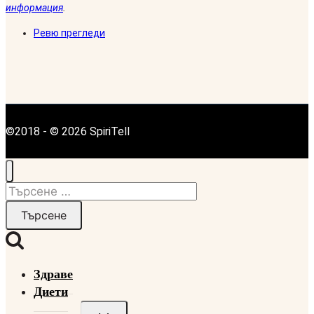
информация
.
Ревю прегледи
©2018 - © 2026 SpiriTell
Търсене
за:
Здраве
Диети