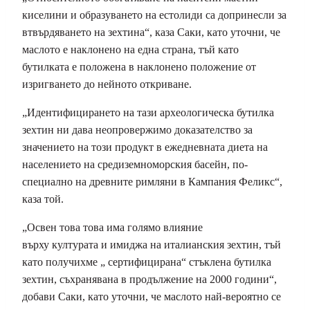
киселини и образуването на естолиди са допринесли за
втвърдяването на зехтина“, каза Саки, като уточни, че
маслото е наклонено на една страна, тъй като
бутилката е положена в наклонено положение от
изригването до нейното откриване.
„
Идентифицирането на тази археологическа бутилка
зехтин ни дава неопровержимо доказателство за
значението на този продукт в ежедневната диета на
населението на средиземноморския басейн, по-
специално на древните римляни в Кампания Феликс“,
каза той.
„
Освен това това има голямо влияние
върху културата и имиджа на италианския зехтин, тъй
като получихме
„
сертифицирана“ стъклена бутилка
зехтин, съхранявана в продължение на 2000 години“,
добави Саки, като уточни, че маслото най-вероятно се