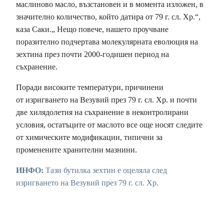
маслиново масло, възстановен и в момента изложен, в
значително количество, който датира от 79 г. сл. Хр.“,
каза Саки.
„
Нещо повече, нашето проучване
поразително подчертава молекулярната еволюция на
зехтина през почти 2000-годишен период на
съхранение.
Поради високите температури, причинени
от изригването на Везувий през 79 г. сл. Хр. и почти
две хилядолетия на съхранение в неконтролирани
условия, остатъците от маслото все още носят следите
от химическите модификации, типични за
променените хранителни мазнини.
ИНФО:
Тази бутилка зехтин е оцеляла след
изригването на Везувий през 79 г. сл. Хр.