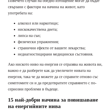
Повечето случаи на обедно изтощение могат да бъдат
свързани с фактори на начина на живот, като
употребата на:
алкохол или наркотици;
нискокачествена диета;
липса на сън;
физически упражнения;
странични ефекти от вашите лекарства;
недиагностицирани медицински състояния.
Ако ниското ниво на енергия се отразява на живота ви,
важно е да разберете как да увеличите нивата на
енергия, така че да можете да се справите отново със
симптомите си и да предотвратите справянето с по-
сериозни проблеми в бъдеще.
15 най-добри начина за повишаване
на енергийните нива