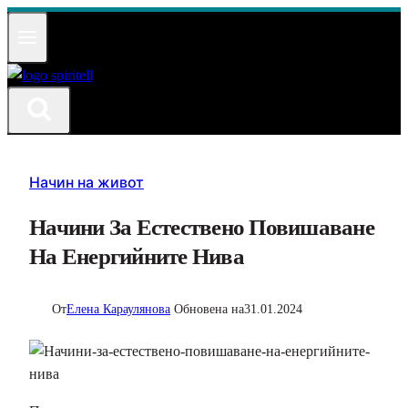
Към
съдържанието
Начин на живот
Начини За Естествено Повишаване
На Енергийните Нива
От
Елена Караулянова
Обновена на
31.01.2024