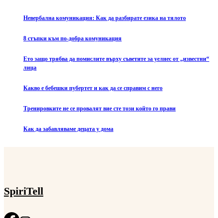
Невербална комуникация: Как да разбирате езика на тялото
8 стъпки към по-добра комуникация
Ето защо трябва да помислите върху съветите за уелнес от „известни“
лица
Какво е бебешки пубертет и как да се справим с него
Тренировките не се провалят вие сте този който го прави
Как да забавляваме децата у дома
SpiriTell