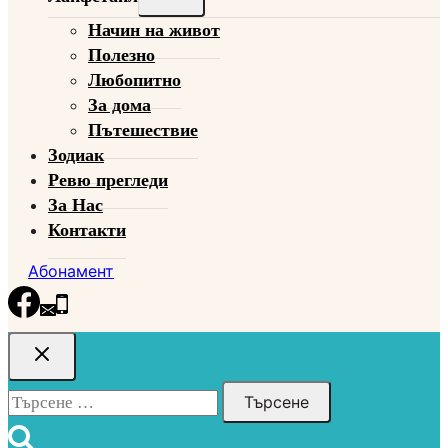
child
Начин на живот
menu
Полезно
Любопитно
За дома
Пътешествие
Зодиак
Ревю прегледи
За Нас
Контакти
Абонамент
Търсене
за: