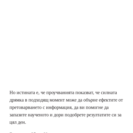
Но истината е, че проучванията показват, че силната
дрямка в подходящ момент може да обърне ефектите от
претоварването с информация, да ви помогне да
запазите наученото и дори подобрете резултатите си за
цял ден.