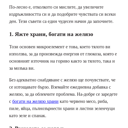
По-лесно е, отколкото си мислите, да увеличите
издръжливостта си и да подобрите чувствата си всеки
ден. Тези съвети са един чудесен начин да започнете.
1. Яжте храни, богати на желязо
Този основен микроелемент е това, което тялото ви
използва, за да произвежда енергия от глюкоза, която е
основният източник на гориво както за тялото, така и
за мозъка ви.
Без адекватно снабдяване с желязо ще почувствате, че
се изтощавате бързо. Вземайте ежедневна добавка с
желязо, за да облекчите проблема. На-добре се заредете
с
богати на желязо храни
като червено месо, риба,
пиле, яйца, пълнозърнести храни и листни зеленчуци
като зеле и спанак.