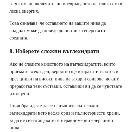
в тялото ви, включително превръщането на глюкозата в
лесна енергия.
Това означава, че оставянето на вашите нива да
спаднат може да доведе до по-ниска енергия от
средната.
8. Изберете сложни въглехидрати
Ако не следите качеството на въглехидратите, които
приемате всеки ден, вероятно ще изпратите тялото си
през цикли на високи нива на захар и сривове, докато
преработва тези съставки, оставяйки ви да се чувствате
изтощени.
По-добра идея е да се напълните със сложни
въглехидрати като кафяв ориз и пълнозърнести храни,
за да не се изтощавате от неравномерни енергийни
нива.