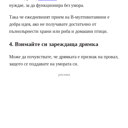
нуждае, за да функционира без умора.
Така че ежедневният прием на B-мултивитамини е
добра идея, ако не получавате достатъчно от
пълнозърнести храни или риба и домашни птици.
4. Взимайте си зареждаща дрямка
Може да почувствате, че дрямката е признак на провал,
защото се поддавате на умората си.
реклама