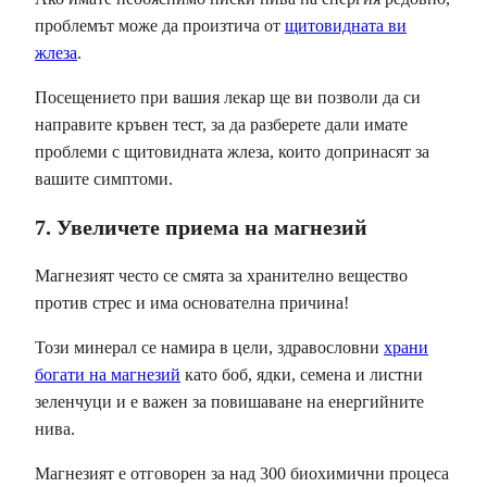
проблемът може да произтича от
щитовидната ви
жлеза
.
Посещението при вашия лекар ще ви позволи да си
направите кръвен тест, за да разберете дали имате
проблеми с щитовидната жлеза, които допринасят за
вашите симптоми.
7. Увеличете приема на магнезий
Магнезият често се смята за хранително вещество
против стрес и има основателна причина!
Този минерал се намира в цели, здравословни
храни
богати на магнезий
като боб, ядки, семена и листни
зеленчуци и е важен за повишаване на енергийните
нива.
Магнезият е отговорен за над 300 биохимични процеса