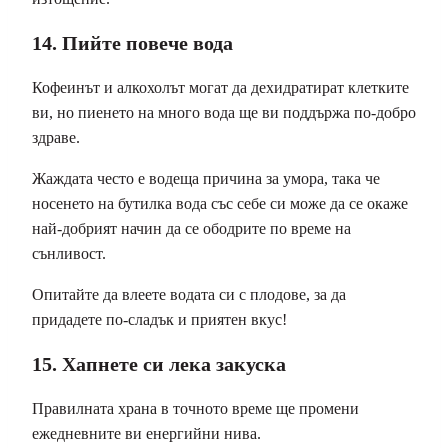
14. Пийте повече вода
Кофеинът и алкохолът могат да дехидратират клетките
ви, но пиенето на много вода ще ви поддържа по-добро
здраве.
Жаждата често е водеща причина за умора, така че
носенето на бутилка вода със себе си може да се окаже
най-добрият начин да се ободрите по време на
сънливост.
Опитайте да влеете водата си с плодове, за да
придадете по-сладък и приятен вкус!
15. Хапнете си лека закуска
Правилната храна в точното време ще промени
ежедневните ви енергийни нива.