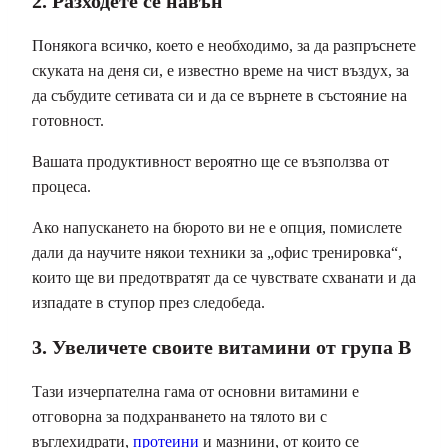
2. Разходете се навън
Понякога всичко, което е необходимо, за да разпръснете
скуката на деня си, е известно време на чист въздух, за
да събудите сетивата си и да се върнете в състояние на
готовност.
Вашата продуктивност вероятно ще се възползва от
процеса.
Ако напускането на бюрото ви не е опция, помислете
дали да научите някои техники за „офис тренировка“,
които ще ви предотвратят да се чувствате схванати и да
изпадате в ступор през следобеда.
3. Увеличете своите витамини от група В
Тази изчерпателна гама от основни витамини е
отговорна за подхранването на тялото ви с
въглехидрати,
протеини
и мазнини, от които се