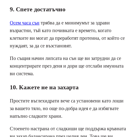
9. Спете достатъчно
Осем часа сън
трябва да е минимумът за здрави
възрастни, тъй като почивката е времето, когато
клетките ви могат да преработят протеина, от който се
нуждаят, за да се възстановят.
По същия начин липсата на сън ще ви затрудни да се
концентрирате през деня и дори ще отслаби имунната
ви система.
10. Кажете не на захарта
Простите въглехидрати вече са установени като лоши
за вашето тяло, но още по-добра идея е да избягвате
напълно сладките храни.
Стоенето настрана от сладкиши ще поддържа кръвната
ви захар балансирана през целия ден. Това ще ви