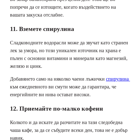
попречи да се изтощите, когато въздействието на
вашата закуска отслабне.
11. Вземете спирулина
Сладководните водорасли може да звучат като странен
лек за умора, но този уникален източник на храна е
пълен с основни витамини и минерали като магнезий,
желязо и цинк.
Добавянето само на няколко чаени лъжички
спирулина
към ежедневното ви смути може да гарантира, че
енергийните ви нива остават високи.
12. Приемайте по-малко кофеин
Колкото и да искате да разчитате на тази следобедна
чаша кафе, за да се събудите всеки ден, това не е добър
навик.