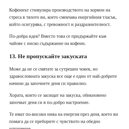
Кофеинът стимулира производството на хормон на
стреса в тялото ви, което смекчава енергийния тласък,
който осигурява, с тревожност и раздразнителност.
По-добра идея? Вместо това се придържайте към
чайове с ниско съдържание на кофеин.
13. Не пропускайте закуската
Може да не се смятате за сутрешен човек, но
здравословната закуска все още е един от най-добрите
начини да започнете деня си правилно.
Хората, които се засищат на закуска, обикновено
започват деня си в по-добро настроение.
Те имат по-високи нива на енергия през деня, което ви
помага да се преборите с чувството на обедно
изтощение.