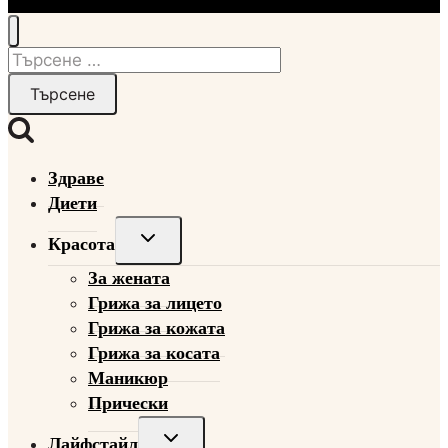
Търсене
за:
Здраве
Диети
Toggle
Красота
child
За жената
menu
Грижа за лицето
Грижа за кожата
Грижа за косата
Маникюр
Прически
Toggle
Лайфстайл