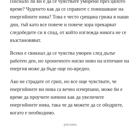
Писнало ли ви е да се чувствате уморени през цялото
време? Чуденето как да се справите с повишаване на
енергийните нива? Това е често срещана грижа в наши
дни, тъй като все повече и повече хора прекарват
следобедите си в спад, от който изглежда никога не се
възстановяват.
Всеки е свикнал да се чувства уморен след дълъг
работен ден, но хроничното ниско ниво на изтичане на
енергия може да бъде още по-вредно.
Ако не страдате от грип, но все още чувствате, че
енергийните ви нива са вечно изчерпани, може би е
време да проучите начини как да увеличите
енергийните нива, така че да можете да се ободрите,
когато е необходимо.
реклама