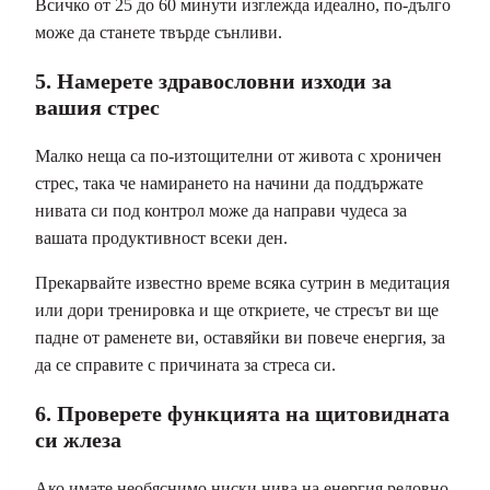
Всичко от 25 до 60 минути изглежда идеално, по-дълго
може да станете твърде сънливи.
5. Намерете здравословни изходи за
вашия стрес
Малко неща са по-изтощителни от живота с хроничен
стрес, така че намирането на начини да поддържате
нивата си под контрол може да направи чудеса за
вашата продуктивност всеки ден.
Прекарвайте известно време всяка сутрин в медитация
или дори тренировка и ще откриете, че стресът ви ще
падне от раменете ви, оставяйки ви повече енергия, за
да се справите с причината за стреса си.
6. Проверете функцията на щитовидната
си жлеза
Ако имате необяснимо ниски нива на енергия редовно,