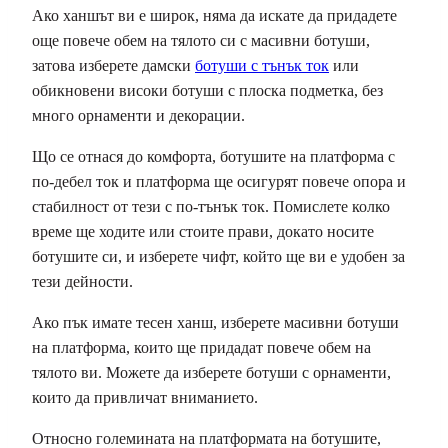
Ако ханшът ви е широк, няма да искате да придадете
още повече обем на тялото си с масивни ботуши,
затова изберете дамски
ботуши с тънък ток
или
обикновени високи ботуши с плоска подметка, без
много орнаменти и декорации.
Що се отнася до комфорта, ботушите на платформа с
по-дебел ток и платформа ще осигурят повече опора и
стабилност от тези с по-тънък ток. Помислете колко
време ще ходите или стоите прави, докато носите
ботушите си, и изберете чифт, който ще ви е удобен за
тези дейности.
Ако пък имате тесен ханш, изберете масивни ботуши
на платформа, които ще придадат повече обем на
тялото ви. Можете да изберете ботуши с орнаменти,
които да привличат вниманието.
Относно големината на платформата на ботушите,