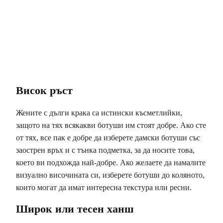
Висок ръст
Жените с дълги крака са истински късметлийки,
защото на тях всякакви ботуши им стоят добре. Ако сте
от тях, все пак е добре да изберете дамски ботуши със
заострен връх и с тънка подметка, за да носите това,
което ви подхожда най-добре. Ако желаете да намалите
визуално височината си, изберете ботуши до коляното,
които могат да имат интересна текстура или ресни.
Широк или тесен ханш