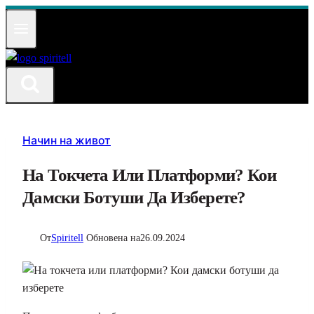
Към
съдържанието
Начин на живот
На Токчета Или Платформи? Кои
Дамски Ботуши Да Изберете?
От
Spiritell
Обновена на
26.09.2024