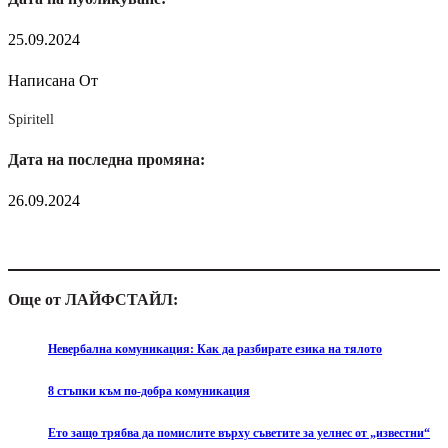
25.09.2024
Написана От
Spiritell
Дата на последна промяна:
26.09.2024
Още от ЛАЙФСТАЙЛ:
Невербална комуникация: Как да разбирате езика на тялото
8 стъпки към по-добра комуникация
Ето защо трябва да помислите върху съветите за уелнес от „известни“