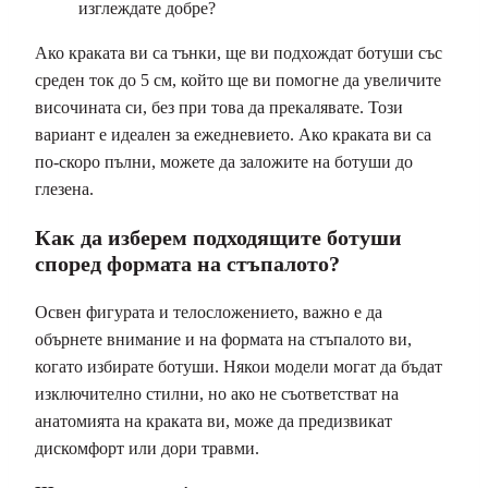
изглеждате добре?
Ако краката ви са тънки, ще ви подхождат ботуши със
среден ток до 5 см, който ще ви помогне да увеличите
височината си, без при това да прекалявате. Този
вариант е идеален за ежедневието. Ако краката ви са
по-скоро пълни, можете да заложите на ботуши до
глезена.
Как да изберем подходящите ботуши
според формата на стъпалото?
Освен фигурата и телосложението, важно е да
обърнете внимание и на формата на стъпалото ви,
когато избирате ботуши. Някои модели могат да бъдат
изключително стилни, но ако не съответстват на
анатомията на краката ви, може да предизвикат
дискомфорт или дори травми.