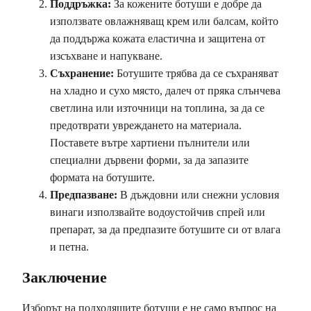
Поддръжка:
За кожените ботуши е добре да
използвате овлажняващ крем или балсам, който
да поддържа кожата еластична и защитена от
изсъхване и напукване.
Съхранение:
Ботушите трябва да се съхраняват
на хладно и сухо място, далеч от пряка слънчева
светлина или източници на топлина, за да се
предотврати увреждането на материала.
Поставете вътре хартиени пълнители или
специални дървени форми, за да запазите
формата на ботушите.
Предпазване:
В дъждовни или снежни условия
винаги използвайте водоустойчив спрей или
препарат, за да предпазите ботушите си от влага
и петна.
Заключение
Изборът на подходящите ботуши е не само въпрос на