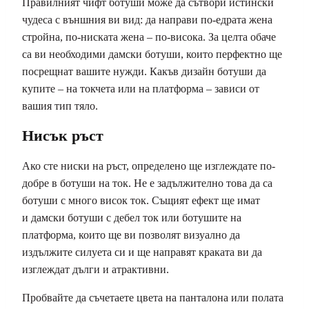
Правилният чифт ботуши може да сътвори истински
чудеса с външния ви вид: да направи по-едрата жена
стройна, по-ниската жена – по-висока. За целта обаче
са ви необходими дамски ботуши, които перфектно ще
посрещнат вашите нужди. Какъв дизайн ботуши да
купите – на токчета или на платформа – зависи от
вашия тип тяло.
Нисък ръст
Ако сте ниски на ръст, определено ще изглеждате по-
добре в ботуши на ток. Не е задължително това да са
ботуши с много висок ток. Същият ефект ще имат
и дамски ботуши с дебел ток или ботушите на
платформа, които ще ви позволят визуално да
издължите силуета си и ще направят краката ви да
изглеждат дълги и атрактивни.
Пробвайте да съчетаете цвета на панталона или полата