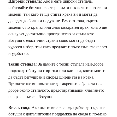
Широки стъпала:
Ако имате широки стъпала,
избягвайте ботуши с остър връх и изключително тесни
модели, тъй като те ще стягат крака ви и могат да
доведат до болка и подуване. Вместо това, търсете
модели с по-кръгъл или леко квадратен връх, които ще
осигурят достатъчно пространство за стъпалото.
Ботуши с еластични страни също могат да бъдат
чудесен избор, тъй като предлагат по-голяма гъвкавост
и удобство.
Тесни стъпала:
За дамите с тесни стъпала най-добре
подхождат ботуши с връзки или каишки, които могат
да бъдат регулирани според ширината на крака.
Връзките ще ви помогнат да закрепите обувката по-
добре около стъпалото, предотвратявайки хлъзгането
на крака вътре в ботуша.
Висок свод:
Ако имате висок свод, трябва да търсите
ботуши с допълнителна поддръжка на свода и по-меко