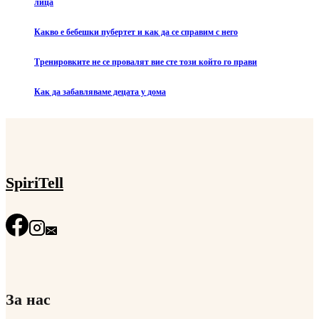
лица
Какво е бебешки пубертет и как да се справим с него
Тренировките не се провалят вие сте този който го прави
Как да забавляваме децата у дома
SpiriTell
За нас