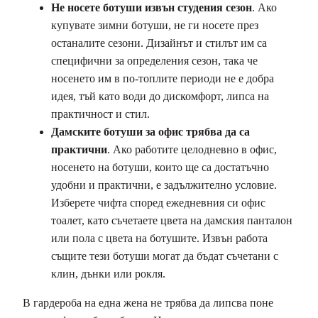
Не носете ботуши извън студения сезон
. Ако
купувате зимни ботуши, не ги носете през
останалите сезони. Дизайнът и стилът им са
специфични за определения сезон, така че
носенето им в по-топлите периоди не е добра
идея, тъй като води до дискомфорт, липса на
практичност и стил.
Дамските ботуши за офис трябва да са
практични
. Ако работите целодневно в офис,
носенето на ботуши, които ще са достатъчно
удобни и практични, е задължително условие.
Изберете чифта според ежедневния си офис
тоалет, като съчетаете цвета на дамския панталон
или пола с цвета на ботушите. Извън работа
същите тези ботуши могат да бъдат съчетани с
клин, дънки или рокля.
В гардероба на една жена не трябва да липсва поне