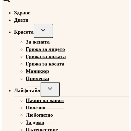
Здраве
Диети
Toggle
Красота
child
За жената
menu
Грижа за лицето
Грижа за кожата
Грижа за косата
Маникюр
Прически
Toggle
Лайфстайл
child
Начин на живот
menu
Полезно
Любопитно
За дома
Пътешествие