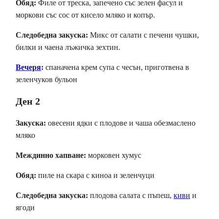
Обяд:
Филе от треска, запечено със зелен фасул и
моркови със сос от кисело мляко и копър.
Следобедна закуска:
Микс от салати с печени чушки,
билки и чаена лъжичка зехтин.
Вечеря
:
спаначена крем супа с чесън, приготвена в
зеленчуков бульон
Ден 2
Закуска:
овесени ядки с плодове и чаша обезмаслено
мляко
Междинно хапване:
морковен хумус
Обяд:
пиле на скара с киноа и зеленчуци
Следобедна закуска:
плодова салата с пъпеш,
киви
и
ягоди