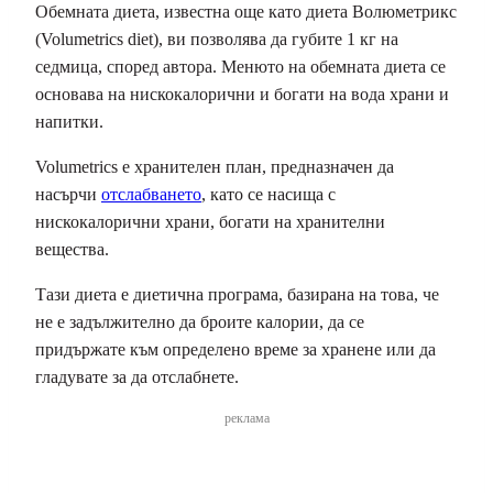
Обемната диета, известна още като диета Волюметрикс
(Volumetrics diet), ви позволява да губите 1 кг на
седмица, според автора. Менюто на обемната диета се
основава на нискокалорични и богати на вода храни и
напитки.
Volumetrics е хранителен план, предназначен да
насърчи
отслабването
, като се насища с
нискокалорични храни, богати на хранителни
вещества.
Тази диета е диетична програма, базирана на това, че
не е задължително да броите калории, да се
придържате към определено време за хранене или да
гладувате за да отслабнете.
реклама