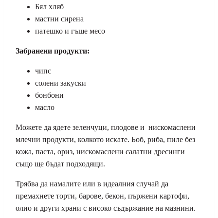
Бял хляб
мастни сирена
патешко и гъше месо
Забранени продукти:
чипс
солени закуски
бонбони
масло
Можете да ядете зеленчуци, плодове и нискомаслени
млечни продукти, колкото искате. Боб, риба, пиле без
кожа, паста, ориз, нискомаслени салатни дресинги
също ще бъдат подходящи.
Трябва да намалите или в идеалния случай да
премахнете торти, барове, бекон, пържени картофи,
олио и други храни с високо съдържание на мазнини.