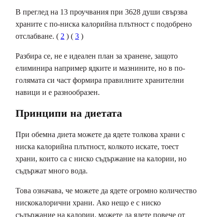
В преглед на 13 проучвания при 3628 души свързва
храните с по-ниска калорийна плътност с подобрено
отслабване. (
2
) (
3
)
Разбира се, не е идеален план за хранене, защото
елиминира например ядките и мазнините, но в по-
голямата си част формира правилните хранителни
навици и е разнообразен.
Принципи на диетата
При обемна диета можете да ядете толкова храни с
ниска калорийна плътност, колкото искате, тоест
храни, които са с ниско съдържание на калории, но
съдържат много вода.
Това означава, че можете да ядете огромно количество
нискокалорични храни. Ако нещо е с ниско
съдържание на калории, можете да ядете повече от