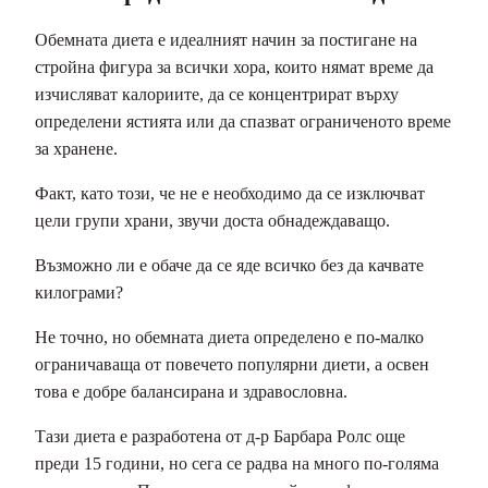
Обемната диета е идеалният начин за постигане на
стройна фигура
за всички хора, които нямат време да
изчисляват калориите, да се концентрират върху
определени ястията или да спазват ограниченото време
за хранене.
Факт, като този, че не е необходимо да се изключват
цели групи храни, звучи доста обнадеждаващо.
Възможно ли е обаче да се яде всичко без да качвате
килограми?
Не точно, но обемната диета определено е по-малко
ограничаваща от повечето популярни диети, а освен
това е добре балансирана и здравословна.
Тази диета е разработена от д-р Барбара Ролс още
преди 15 години, но сега се радва на много по-голяма