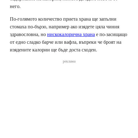
него.
По-голямото количество приета храна ще запълни
стомаха по-бързо, например ако изядете цяла чиния
здравословна, но
нискокалорична храна
е по-засищащо
от едно сладко барче или вафла, въпреки че броят на
изядените калории ще бъде доста сходен.
реклама