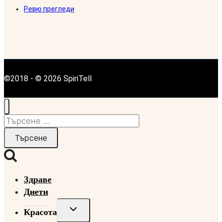
Ревю прегледи
©2018 - © 2026 SpiriTell
Търсене
за:
Здраве
Диети
Toggle
Красота
child