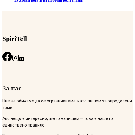
35 Храни Богати на Протеин (белтъчини)
SpiriTell
За нас
Ние не обичаме да се ограничаваме, като пишем за определени
теми.
Ако нещо е интересно, ще го напишем – това е нашето
единствено правило.