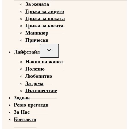
За жената
menu
Грижа за лицето
Грижа за кожата
Грижа за косата
Маникюр
Прически
Toggle
Лайфстайл
child
Начин на живот
menu
Полезно
Любопитно
За дома
Пътешествие
Зодиак
Ревю прегледи
За Нас
Контакти