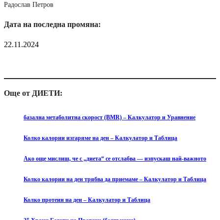
Радослав Петров
Дата на последна промяна:
22.11.2024
Още от ДИЕТИ:
базална метаболитна скорост (BMR) – Калкулатор и Уравнение
Колко калории изгаряме на ден – Калкулатор и Таблица
Ако още мислиш, че с „диета“ се отслабва — изпускаш най-важното
Колко калории на ден трябва да приемаме – Калкулатор и Таблица
Колко протеин на ден – Калкулатор и Таблица