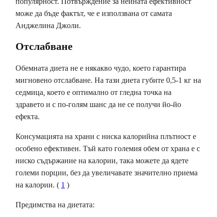
популярност. Потвърждение за нейната ефективност
може да бъде фактът, че е използвана от самата
Анджелина Джоли.
Отслабване
Обемната диета не е някакво чудо, което гарантира
мигновено отслабване. На тази диета губите 0,5-1 кг на
седмица
,
което е оптимално от гледна точка на
здравето и с по-голям шанс да не се получи йо-йо
ефекта.
Консумацията на храни с ниска калорийна плътност е
особено ефективен. Тъй като големия обем от храна е с
ниско съдържание на калории, така можете да ядете
големи порции, без да увеличавате значително приема
на калории. (
1
)
Предимства на диетата: