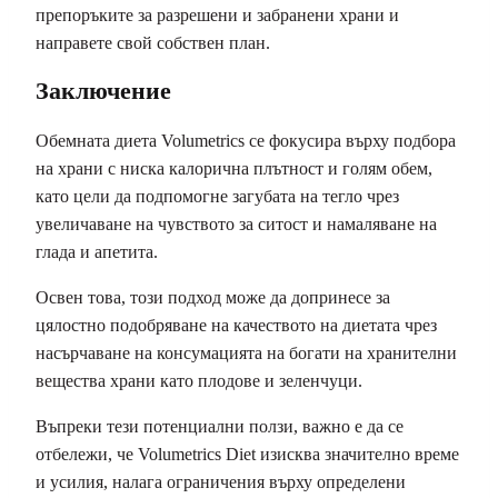
препоръките за разрешени и забранени храни и
направете свой собствен план.
Заключение
Обемната диета Volumetrics се фокусира върху подбора
на храни с ниска калорична плътност и голям обем,
като цели да подпомогне загубата на тегло чрез
увеличаване на чувството за ситост и намаляване на
глада и апетита.
Освен това, този подход може да допринесе за
цялостно подобряване на качеството на диетата чрез
насърчаване на консумацията на богати на хранителни
вещества храни като плодове и зеленчуци.
Въпреки тези потенциални ползи, важно е да се
отбележи, че Volumetrics Diet изисква значително време
и усилия, налага ограничения върху определени