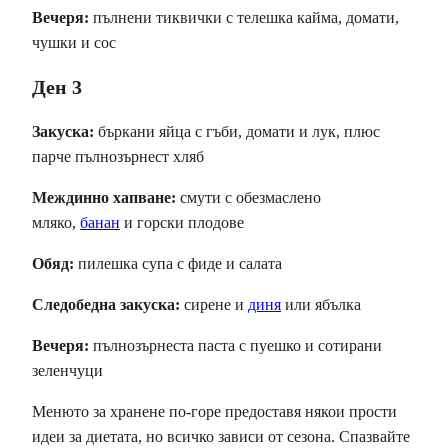
Вечеря:
пълнени тиквички с телешка кайма, домати,
чушки и сос
Ден 3
Закуска:
бъркани яйца с гъби, домати и лук, плюс
парче пълнозърнест хляб
Междинно хапване:
смути с обезмаслено
мляко,
банан
и горски плодове
Обяд:
пилешка супа с фиде и салата
Следобедна закуска:
сирене и
диня
или ябълка
Вечеря:
пълнозърнеста паста с пуешко и сотирани
зеленчуци
Менюто за хранене по-горе предоставя някои прости
идеи за диетата, но всичко зависи от сезона. Спазвайте