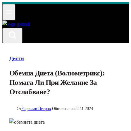
Към
съдържанието
Диети
Обемна Диета (Волюметрикс):
Помага Ли При Желание За
Отслабване?
От
Радослав Петров
Обновена на
22.11.2024