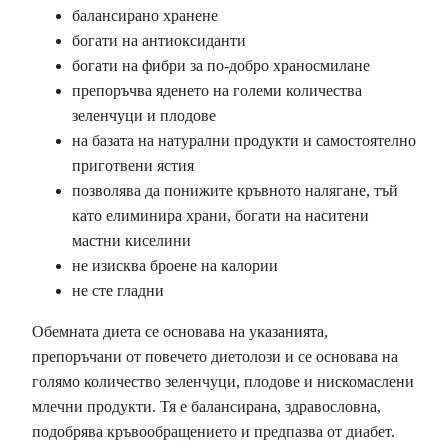
балансирано хранене
богати на антиоксиданти
богати на фибри за по-добро храносмилане
препоръчва яденето на големи количества
зеленчуци и плодове
на базата на натурални продукти и самостоятелно
приготвени ястия
позволява да понижите кръвното налягане, тъй
като елиминира храни, богати на наситени
мастни киселини
не изисква броене на калории
не сте гладни
Обемната диета се основава на указанията,
препоръчани от повечето диетолози и се основава на
голямо количество зеленчуци, плодове и нискомаслени
млечни продукти. Тя е балансирана, здравословна,
подобрява кръвообращението и предпазва от диабет.