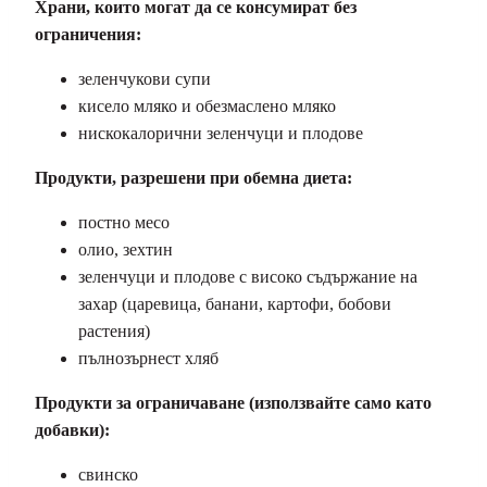
Храни, които могат да се консумират без
ограничения:
зеленчукови супи
кисело мляко и обезмаслено мляко
нискокалорични зеленчуци и плодове
Продукти, разрешени при обемна диета:
постно месо
олио, зехтин
зеленчуци и плодове с високо съдържание на
захар (царевица, банани, картофи, бобови
растения)
пълнозърнест хляб
Продукти за ограничаване (използвайте само като
добавки):
свинско