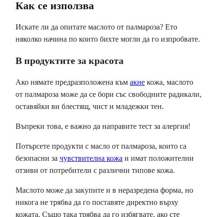
Как се използва
Искате ли да опитате маслото от палмароза? Ето
няколко начина по които бихте могли да го изпробвате.
В продуктите за красота
Ако нямате предразположена към
акне
кожа, маслото
от палмароза може да се бори със свободните радикали,
оставяйки ви блестящ, чист и младежки тен.
Въпреки това, е важно да направите тест за алергия!
Потърсете продукти с масло от палмароза, които са
безопасни за
чувствителна кожа
и имат положителни
отзиви от потребители с различни типове кожа.
Маслото може да закупите и в неразредена форма, но
никога не трябва да го поставяте директно върху
кожата. Също така трябва да го избягвате, ако сте