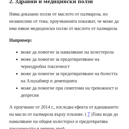
2. Здравни и медицински ползи
Няма доказани ползи от маслото от палмароза, но
независимо от това, проучванията показват, че може да
има някои медицински ползи от маслото от палмароза.
Например:
може да помогне за намаляване на холестерола
може да помогне за предотвратяване на
чернодробна токсичност
може да помогне за предотвратяване на болестта
на Алцхаймер и деменцията
може да помогне при симптоми на тревожност и
депресия
А проучване от 2014 г., изследва ефекта от вдишването
на масло от палмароза върху плъхове. (
7
)Това води до
намаляване на общия холестерол и предотвратява
токсичността в черния дроб.