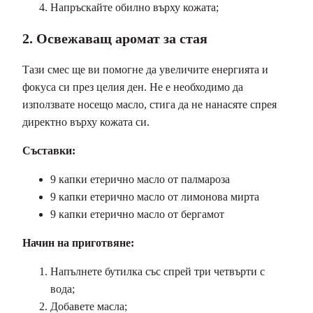
Напръскайте обилно върху кожата;
2. Освежаващ аромат за стая
Тази смес ще ви помогне да увеличите енергията и
фокуса си през целия ден. Не е необходимо да
използвате носещо масло, стига да не нанасяте спрея
директно върху кожата си.
Съставки:
9 капки етерично масло от палмароза
9 капки етерично масло от лимонова мирта
9 капки етерично масло от бергамот
Начин на приготвяне:
Напълнете бутилка със спрей три четвърти с
вода;
Добавете масла;