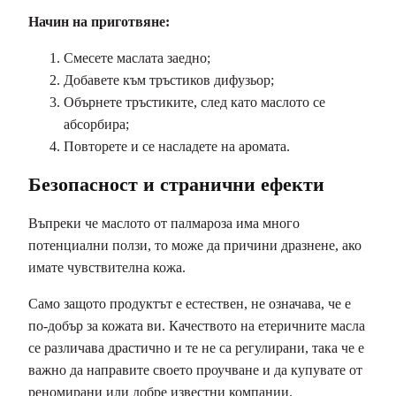
Начин на приготвяне:
Смесете маслата заедно;
Добавете към тръстиков дифузьор;
Обърнете тръстиките, след като маслото се
абсорбира;
Повторете и се насладете на аромата.
Безопасност и странични ефекти
Въпреки че маслото от палмароза има много
потенциални ползи, то може да причини дразнене, ако
имате чувствителна кожа.
Само защото продуктът е естествен, не означава, че е
по-добър за кожата ви. Качеството на етеричните масла
се различава драстично и те не са регулирани, така че е
важно да направите своето проучване и да купувате от
реномирани или добре известни компании.