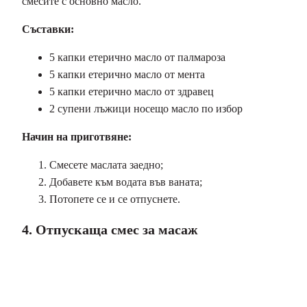
смесите с основно масло.
Съставки:
5 капки етерично масло от палмароза
5 капки етерично масло от мента
5 капки етерично масло от здравец
2 супени лъжици носещо масло по избор
Начин на приготвяне:
Смесете маслата заедно;
Добавете към водата във ваната;
Потопете се и се отпуснете.
4. Отпускаща смес за масаж