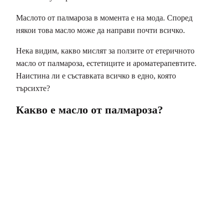
Маслото от палмароза в момента е на мода. Според
някои това масло може да направи почти всичко.
Нека видим, какво мислят за ползите от етеричното
масло от палмароза, естетиците и ароматерапевтите.
Наистина ли е съставката всичко в едно, която
търсихте?
Какво е масло от палмароза?