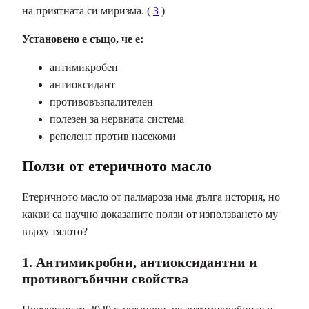
на приятната си миризма. (
3
)
Установено е също, че е:
антимикробен
антиоксидант
противовъзпалителен
полезен за нервната система
репелент против насекоми
Ползи от етеричното масло
Етеричното масло от палмароза има дълга история, но
какви са научно доказаните ползи от използването му
върху тялото?
1. Антимикробни, антиоксидантни и
противогъбични свойства