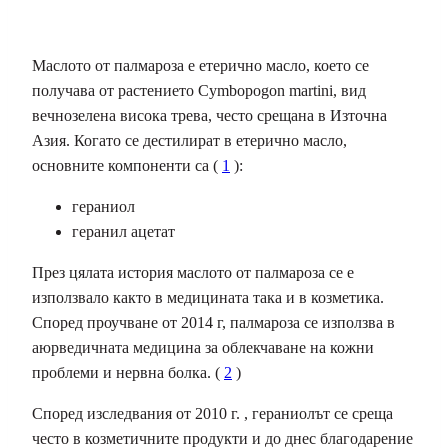
Маслото от палмароза е етерично масло, което се
получава от растението Cymbopogon martini, вид
вечнозелена висока трева, често срещана в Източна
Азия. Когато се дестилират в етерично масло,
основните компоненти са (
1
):
гераниол
геранил ацетат
През цялата история маслото от палмароза се е
използвало както в медицината така и в козметика.
Според проучване от 2014 г, палмароза се използва в
аюрведичната медицина за облекчаване на кожни
проблеми и нервна болка. (
2
)
Според изследвания от 2010 г. , гераниолът се среща
често в козметичните продукти и до днес благодарение