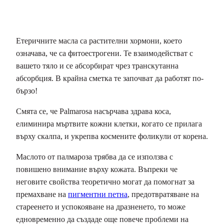
Етеричните масла са растителни хормони, което
означава, че са фитоестрогени. Те взаимодействат с
вашето тяло и се абсорбират чрез транскутанна
абсорбция. В крайна сметка те започват да работят по-
бързо!
Смята се, че Palmarosa насърчава здрава коса,
елиминира мъртвите кожни клетки, когато се прилага
върху скалпа, и укрепва космените фоликули от корена.
Маслото от палмароза трябва да се използва с
повишено внимание върху кожата. Въпреки че
неговите свойства теоретично могат да помогнат за
премахване на
пигментни петна
, предотвратяване на
стареенето и успокояване на дразненето, то може
едновременно да създаде още повече проблеми на