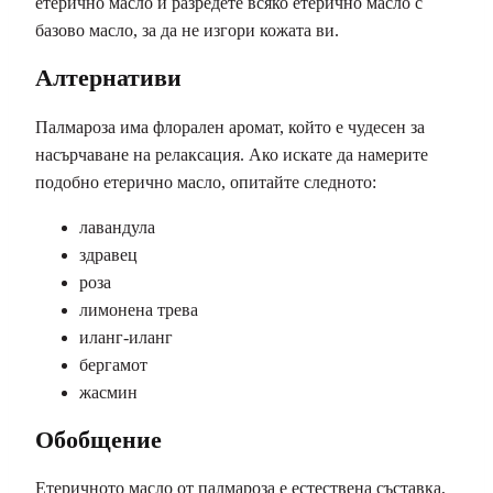
етерично масло и разредете всяко етерично масло с
базово масло, за да не изгори кожата ви.
Алтернативи
Палмароза има флорален аромат, който е чудесен за
насърчаване на релаксация. Ако искате да намерите
подобно етерично масло, опитайте следното:
лавандула
здравец
роза
лимонена трева
иланг-иланг
бергамот
жасмин
Обобщение
Етеричното масло от палмароза е естествена съставка,