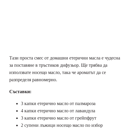
Тази проста смес от домашни етерични масла е чудесна
за поставяне в тръстиков дифузьор. Ще трябва да
използвате носещо масло, така че ароматът да се
разпределя равномерно.
Съставки:
3 капки етерично масло от палмароза
4 капки етерично масло от лавандула
3 капки етерично масло от грейпфрут
2 супени лъжици носещо масло по избор