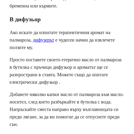
бременна или кърмите.
В дифузьор
Ако искате да изпитате терапевтичния аромат на
палмароза,
дифузерът
е чудесен начин да извлечете
ползите му.
Просто поставете своето етерично масло от палмароза
в бутилка с пръчици дифузьор и ароматът ще се
разпространи в стаята. Можете също да опитате
електрически дифузьор .
Добавете няколко капки масло от палмароза към масло-
носител, след което разбъркайте в бутилка с вода.
Напръскайте сместа направо върху възглавницата си
преди лягане, за да ви помогне да се отпуснете преди
сън.