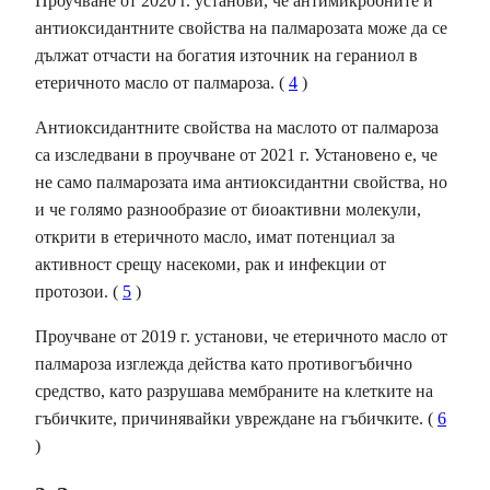
Проучване от 2020 г. установи, че антимикробните и
антиоксидантните свойства на палмарозата може да се
дължат отчасти на богатия източник на гераниол в
етеричното масло от палмароза. (
4
)
Антиоксидантните свойства на маслото от палмароза
са изследвани в проучване от 2021 г. Установено е, че
не само палмарозата има антиоксидантни свойства, но
и че голямо разнообразие от биоактивни молекули,
открити в етеричното масло, имат потенциал за
активност срещу насекоми, рак и инфекции от
протозои. (
5
)
Проучване от 2019 г. установи, че етеричното масло от
палмароза изглежда действа като противогъбично
средство, като разрушава мембраните на клетките на
гъбичките, причинявайки увреждане на гъбичките. (
6
)