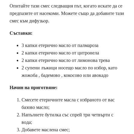
Опитайте тази смес следващия път, когато искате да се
предпазите от насекоми. Можете също да добавите тази
смес към дифузьор.
Съставки:
3 капки етерично масло от палмароза
2 капки етерично масло от цитронела
2 капки етерично масло от лимонова трева
2 супени лъжици носещо масло по избор, като
жожоба , бадемово , кокосово или авокадо
Начин на приготвяне:
Смесете етеричните масла с избраното от вас
базово масло;
Напълнете бутилка със спрей три четвърти с
вода;
Добавете маслена смес;