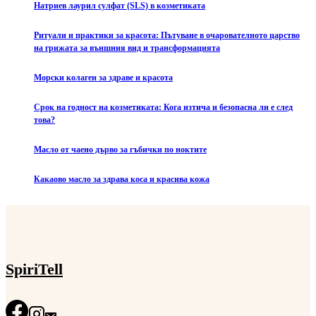
Натриев лаурил сулфат (SLS) в козметиката
Ритуали и практики за красота: Пътуване в очарователното царство
на грижата за външния вид и трансформацията
Морски колаген за здраве и красота
Срок на годност на козметиката: Кога изтича и безопасна ли е след
това?
Масло от чаено дърво за гъбички по ноктите
Какаово масло за здрава коса и красива кожа
SpiriTell