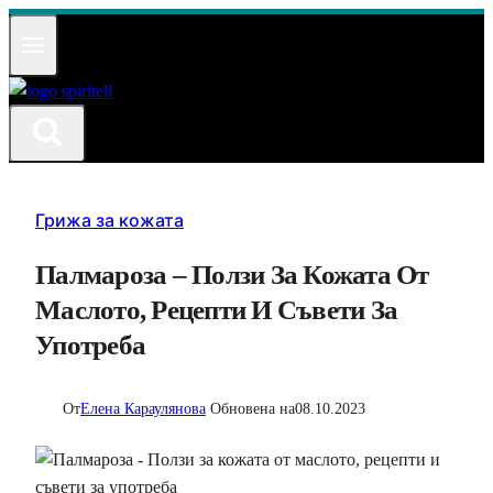
Към
съдържанието
Грижа за кожата
Палмароза – Ползи За Кожата От
Маслото, Рецепти И Съвети За
Употреба
От
Елена Караулянова
Обновена на
08.10.2023