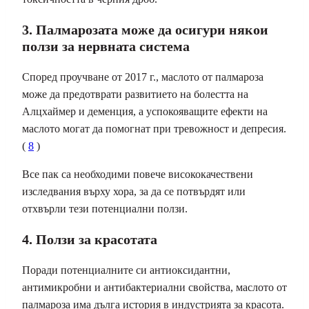
3. Палмарозата може да осигури някои
ползи за нервната система
Според проучване от 2017 г., маслото от палмароза
може да предотврати развитието на болестта на
Алцхаймер и деменция, а успокояващите ефекти на
маслото могат да помогнат при тревожност и депресия.
(
8
)
Все пак са необходими повече висококачествени
изследвания върху хора, за да се потвърдят или
отхвърли тези потенциални ползи.
4. Ползи за красотата
Поради потенциалните си антиоксидантни,
антимикробни и антибактериални свойства, маслото от
палмароза има дълга история в индустрията за красота.