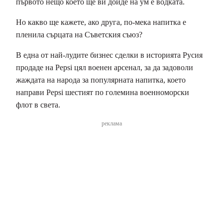
първото нещо което ще ви дойде на ум е водката.
Но какво ще кажете, ако друга, по-мека напитка е
пленила сърцата на Съветския съюз?
В една от най-лудите бизнес сделки в историята Русия
продаде на Pepsi цял военен арсенал, за да задоволи
жаждата на народа за популярната напитка, което
направи Pepsi шестият по големина военноморски
флот в света.
реклама