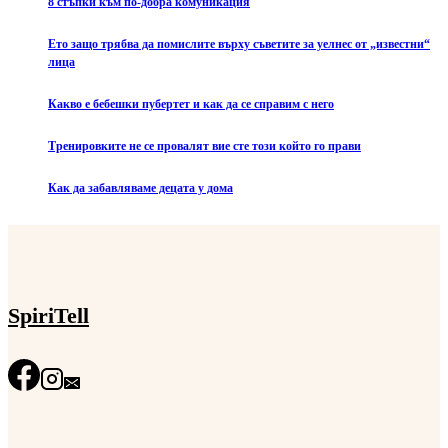
8 стъпки към по-добра комуникация
Ето защо трябва да помислите върху съветите за уелнес от „известни“
лица
Какво е бебешки пубертет и как да се справим с него
Тренировките не се провалят вие сте този който го прави
Как да забавляваме децата у дома
SpiriTell