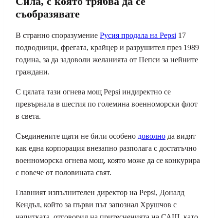
Сила, с която трябва да се
съобразявате
В странно споразумение
Русия продала на Pepsi
17
подводници, фрегата, крайцер и разрушител през 1989
година, за да задоволи желанията от Пепси за нейните
граждани.
С цялата тази огнева мощ Pepsi индиректно се
превърнала в шестия по големина военноморски флот
в света.
Съединените щати не били особено
доволно
да видят
как една корпорация внезапно разполага с достатъчно
военноморска огнева мощ, която може да се конкурира
с повече от половината свят.
Главният изпълнителен директор на Pepsi, Доналд
Кендъл, който за първи път запознал Хрушчов с
напитката, отговорил на притесненията на САЩ, като