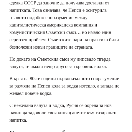
сделка СССР да започне да получава доставки от
напитката. Това означава, че Пепси е осигурила
първото подобно споразумение между
капиталистическа американска компания и
комунистическия Съветски съюз… но имало един
сериозен проблем. Съветските пари на практика били
безполезни извън границите на страната.
Но докато на Съветския съюз му липсвало твърда
валута, те имали нещо друго за търговия: водка.
В края на 80-те години първоначалното споразумение
за размяна на Пепси кола за водка изтекло, а запада не
желаел повече водка.
С нежелана валута и водка, Русия се борела за нов
начин да задоволи своя кипящ апетит към газираната
напитка.