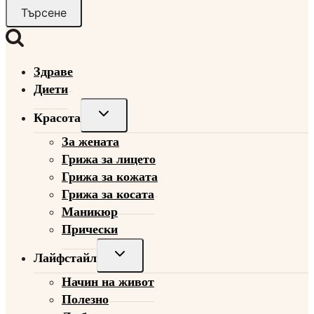
за:
Здраве
Диети
Toggle
Красота
child
За жената
menu
Грижа за лицето
Грижа за кожата
Грижа за косата
Маникюр
Прически
Toggle
Лайфстайл
child
Начин на живот
menu
Полезно