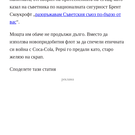
казал на съветника по националната сигурност Брент
Скоукрофт „
разоръжавам Съветския съюз по-бързо от
вас
“.
Мощта им обаче не продължи дълго. Вместо да
използва новопридобития флот за да спечели епичната
си война с Coca-Cola, Pepsi го предали като, старо
желязо на скрап.
Споделете тази статия
реклама