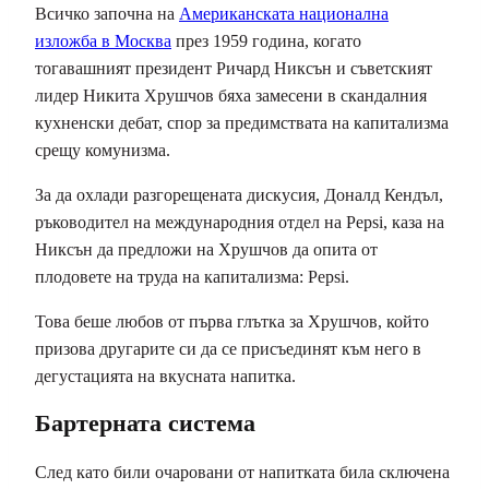
Всичко започна на
Американската национална
изложба в Москва
през 1959 година, когато
тогавашният президент Ричард Никсън и съветският
лидер Никита Хрушчов бяха замесени в скандалния
кухненски дебат, спор за предимствата на капитализма
срещу комунизма.
За да охлади разгорещената дискусия, Доналд Кендъл,
ръководител на международния отдел на Pepsi, каза на
Никсън да предложи на Хрушчов да опита от
плодовете на труда на капитализма: Pepsi.
Това беше любов от първа глътка за Хрушчов, който
призова другарите си да се присъединят към него в
дегустацията на вкусната напитка.
Бартерната система
След като били очаровани от напитката била сключена