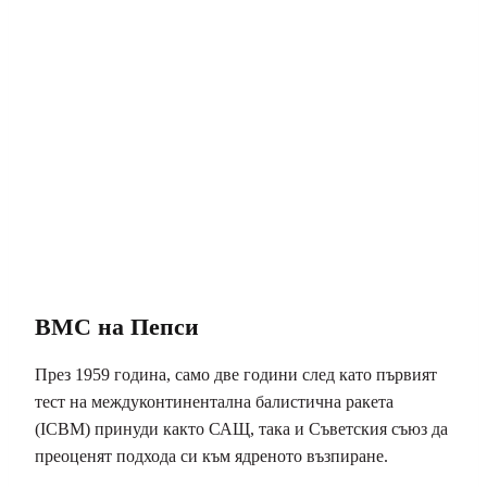
ВМС на Пепси
През 1959 година, само две години след като първият
тест на междуконтинентална балистична ракета
(ICBM) принуди както САЩ, така и Съветския съюз да
преоценят подхода си към ядреното възпиране.