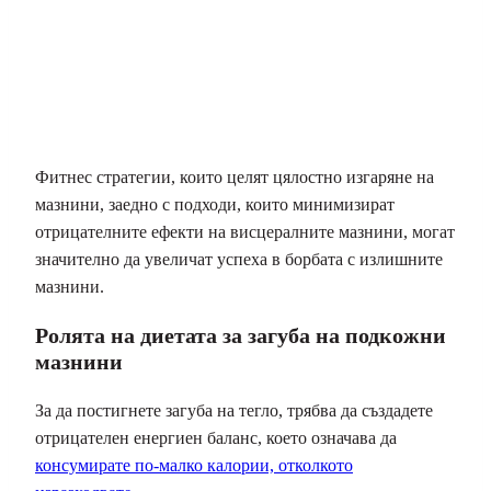
Фитнес стратегии, които целят цялостно изгаряне на
мазнини, заедно с подходи, които минимизират
отрицателните ефекти на висцералните мазнини, могат
значително да увеличат успеха в борбата с излишните
мазнини.
Ролята на диетата за загуба на подкожни
мазнини
За да постигнете загуба на тегло, трябва да създадете
отрицателен енергиен баланс, което означава да
консумирате по-малко калории, отколкото