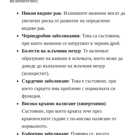
включително:
Някои видове рак
: Излишните мазнини могат да
увеличат риска от развитие на определени
видове рак.
Чернодробни заболявания
: Това са състояния,
при които мазнини се натрупват в черния дроб.
Болести на жлъчния мехур
: Те включват
образуване на камъни в жлъчката, което може да
доведе до възпаление на жлъчния мехур
(холецистит).
Сърдечно заболяване
: Това е състояние, при
което сърцето има проблеми с нормалната си
функция.
Високо кръвно налягане (хипертония)
:
Състояние, при което кръвта тече през
кръвоносните съдове с по-високо налягане от
нормалното.
Бъбречно заболяване
: Появява се, когато