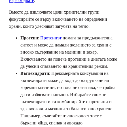
изразходвате
.
Вместо да изключвате цели хранителни групи,
фокусирайте се върху включването на определени
храни, които улесняват загубата на тегло:
Протеин
:
Протеинът
помага за продължителна
ситост и може да намали желанието за храни с
високо съдържание на мазнини и захар.
Включването на повече протеини в диетата може
да улесни спазването на хранителния режим.
Въглехидрати
: Прекомерната консумация на
въглехидрати може да води до натрупване на
коремни мазнини, но това не означава, че трябва
да ги избягвате напълно. Избирайте сложни
въглехидрати и ги комбинирайте с протеини и
здравословни мазнини за балансирано хранене.
Например, съчетайте пълнозърнест тост с
бъркани яйца, спанак и авокадо.