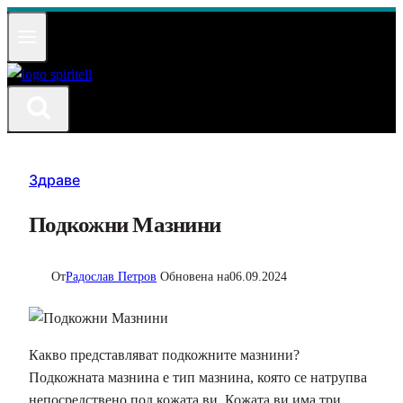
Към
съдържанието
Здраве
Подкожни Мазнини
От
Радослав Петров
Обновена на
06.09.2024
Какво представляват подкожните мазнини?
Подкожната мазнина е тип мазнина, която се натрупва
непосредствено под кожата ви. Кожата ви има три