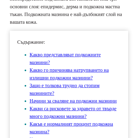
основни слоя: епидермис, дерма и подкожна мастна
тъкан. Подкожната мазнина е най-дълбокият слой на
вашата кожа.
Съдържание:
Какво представляват подкожните
мазнини?
Какво го причинява натрупването на
излишни подкожни мазнини?
Защо е толкова трудно да стопим
мазнините?
Начини за сваляне на подкожни мазнини
Какви са рисковете за здравето от твърде
много подкожни мазнини?
Какъв е нормалният процент подкожна
мазнина?