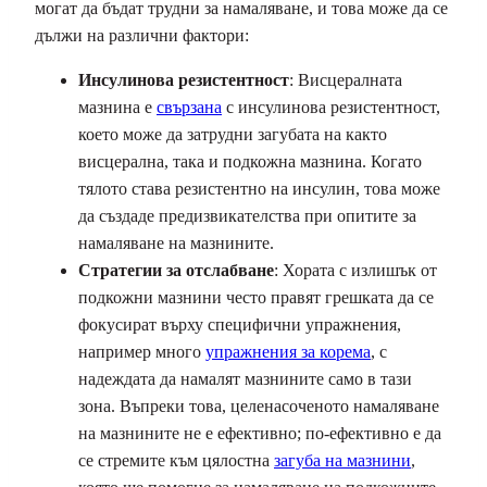
могат да бъдат трудни за намаляване, и това може да се
дължи на различни фактори:
Инсулинова резистентност
: Висцералната
мазнина е
свързана
с инсулинова резистентност,
което може да затрудни загубата на както
висцерална, така и подкожна мазнина. Когато
тялото става резистентно на инсулин, това може
да създаде предизвикателства при опитите за
намаляване на мазнините.
Стратегии за отслабване
: Хората с излишък от
подкожни мазнини често правят грешката да се
фокусират върху специфични упражнения,
например много
упражнения за корема
, с
надеждата да намалят мазнините само в тази
зона. Въпреки това, целенасоченото намаляване
на мазнините не е ефективно; по-ефективно е да
се стремите към цялостна
загуба на мазнини
,