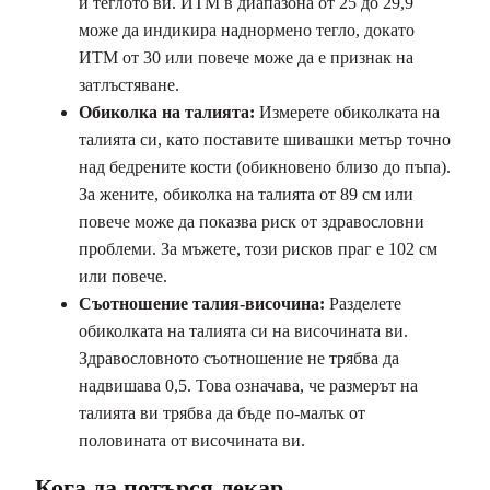
и теглото ви. ИТМ в диапазона от 25 до 29,9
може да индикира наднормено тегло, докато
ИТМ от 30 или повече може да е признак на
затлъстяване.
Обиколка на талията:
Измерете обиколката на
талията си, като поставите шивашки метър точно
над бедрените кости (обикновено близо до пъпа).
За жените, обиколка на талията от 89 см или
повече може да показва риск от здравословни
проблеми. За мъжете, този рисков праг е 102 см
или повече.
Съотношение талия-височина:
Разделете
обиколката на талията си на височината ви.
Здравословното съотношение не трябва да
надвишава 0,5. Това означава, че размерът на
талията ви трябва да бъде по-малък от
половината от височината ви.
Кога да потърся лекар