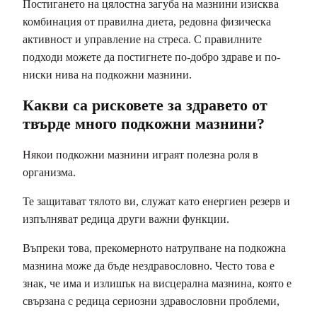
Постигането на цялостна загуба на мазнини изисква
комбинация от правилна диета, редовна физическа
активност и управление на стреса. С правилните
подходи можете да постигнете по-добро здраве и по-
ниски нива на подкожни мазнини.
Какви са рисковете за здравето от
твърде много подкожни мазнини?
Някои подкожни мазнини играят полезна роля в
организма.
Те защитават тялото ви, служат като енергиен резерв и
изпълняват редица други важни функции.
Въпреки това, прекомерното натрупване на подкожна
мазнина може да бъде нездравословно. Често това е
знак, че има и излишък на висцерална мазнина, която е
свързана с редица сериозни здравословни проблеми,