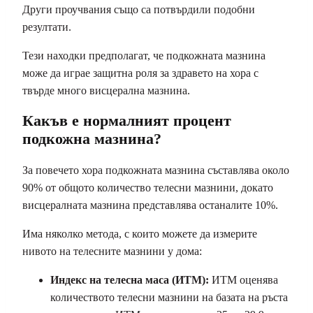
Други проучвания също са потвърдили подобни
резултати.
Тези находки предполагат, че подкожната мазнина
може да играе защитна роля за здравето на хора с
твърде много висцерална мазнина.
Какъв е нормалният процент
подкожна мазнина?
За повечето хора подкожната мазнина съставлява около
90% от общото количество телесни мазнини, докато
висцералната мазнина представлява останалите 10%.
Има няколко метода, с които можете да измерите
нивото на телесните мазнини у дома:
Индекс на телесна маса (ИТМ):
ИТМ оценява
количеството телесни мазнини на базата на ръста