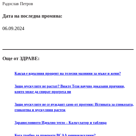
Радослав Петров
Дата на последна промяна:
06.09.2024
Още от ЗДРАВЕ:
Какъв е идеалния процент на телесни мазнини за мъже и жени?
Защо мускулите не растат? Вижте Тези научно доказани причини,
които може да спират прогреса ви
Защо мускулите не се нуждаят само от протеин: Истината за глюкозата,
гликогена и мускулния растеж
Здравословното Идеално тегло – Калкулатор и таблица
Кога трябва да приемате BCAA аминокиселини?