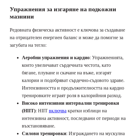
Упражнения за изгаряне на подкожни
мазнини
Редовната физическа активност е ключова за създаване
на отрицателен енергиен баланс и може да помогне за
загубата на тегло:
Аеробни упражнения и кардио
: Упражненията,
които увеличават сърдечната честота, като
бягане, плуване и скачане на въже, изгарят
калории и подобряват сърдечно-съдовото здраве.
Интензивността и продължителността на кардио
тренировките играят роля в калорийния разход.
Високо интензивни интервални тренировки
(HIIT)
: HIIT
включва
кратки изблици на
интензивна активност, последвани от периоди на
възстановяване.
Силови тренировки
: Изграждането на мускулна