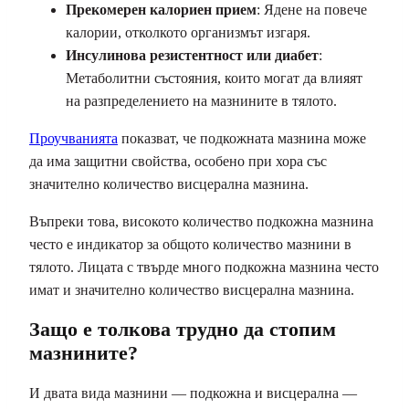
Прекомерен калориен прием
: Ядене на повече
калории, отколкото организмът изгаря.
Инсулинова резистентност или диабет
:
Метаболитни състояния, които могат да влияят
на разпределението на мазнините в тялото.
Проучванията
показват, че подкожната мазнина може
да има защитни свойства, особено при хора със
значително количество висцерална мазнина.
Въпреки това, високото количество подкожна мазнина
често е индикатор за общото количество мазнини в
тялото. Лицата с твърде много подкожна мазнина често
имат и значително количество висцерална мазнина.
Защо е толкова трудно да стопим
мазнините?
И двата вида мазнини — подкожна и висцерална —