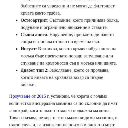
бъбреците са увредени и не могат да филтрират
кръвта както трябва.
Остеоартрит
: Състояние, което причинява болка,
подуване и ограничено движение в ставите.
Сънна апнея
: Нарушение, при което дишането
спира и започва отново по време на сън.
Инсулт
: Възниква, когато кръвоснабдяването на
мозъка бъде прекъснато поради запушване или
спукване на кръвоносен съд в мозъка или шията.
Диабет тип 2
: Заболяване, което се проявява,
когато нивата на кръвната захар са твърде
високи.
Проучване от 2015 г.
установи, че хората с голямо
количество висцерална мазнина са по-склонни да имат
лош край, когато имат по-малко подкожна мазнина.
Това означава, че хората с по-малко видими мазнини, в
някои случаи, са изложени на по-голям риск от смърт.