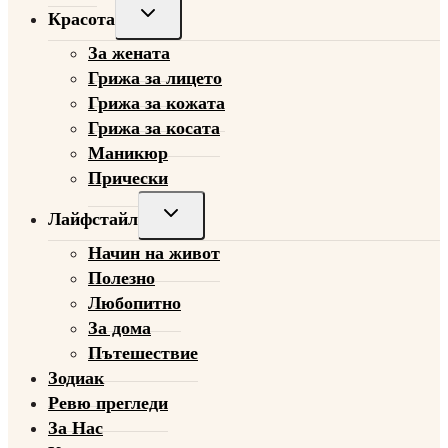
Toggle
Красота
child
За жената
menu
Грижа за лицето
Грижа за кожата
Грижа за косата
Маникюр
Прически
Toggle
Лайфстайл
child
Начин на живот
menu
Полезно
Любопитно
За дома
Пътешествие
Зодиак
Ревю прегледи
За Нас