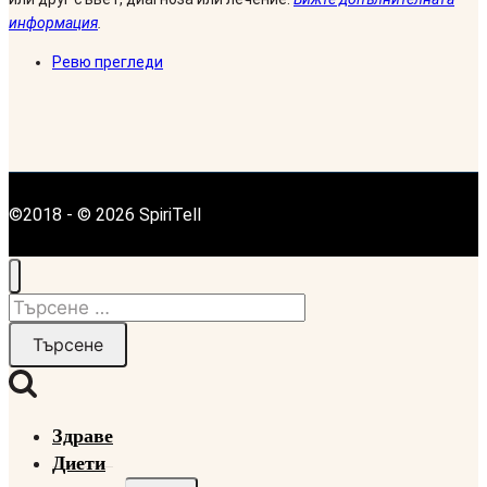
информация
.
Ревю прегледи
©2018 - © 2026 SpiriTell
Търсене
за:
Здраве
Диети