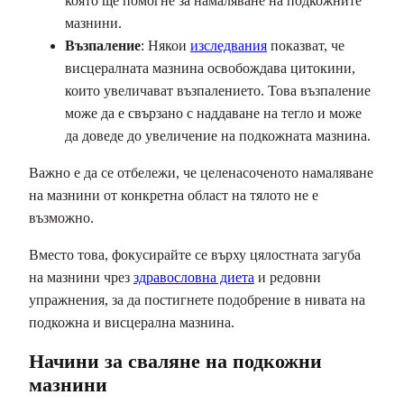
която ще помогне за намаляване на подкожните
мазнини.
Възпаление
: Някои
изследвания
показват, че
висцералната мазнина освобождава цитокини,
които увеличават възпалението. Това възпаление
може да е свързано с наддаване на тегло и може
да доведе до увеличение на подкожната мазнина.
Важно е да се отбележи, че целенасоченото намаляване
на мазнини от конкретна област на тялото не е
възможно.
Вместо това, фокусирайте се върху цялостната загуба
на мазнини чрез
здравословна диета
и редовни
упражнения, за да постигнете подобрение в нивата на
подкожна и висцерална мазнина.
Начини за сваляне на подкожни
мазнини