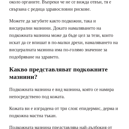
около органите. Въпреки че не се вижда отвън, тя е
свързана с редица здравословни рискове.
Можете да загубите както подкожни, така и
висцерални мазнини. Докато намаляването на
подкожната мазнина може да бъде цел за тези, които
искат да се впишат в по-малки дрехи, намаляването на
висцералната мазнина има по-голямо значение за
подобряване на здравето.
Какво представляват подкожните
мазнини?
Подкожната мазнина е вид мазнина, която се намира
непосредствено под кожата.
Кожата ви е изградена от три слоя: епидермис, дерма и
подкожна мастна тъкан.
Подкожната мазнина представлява най-дълбокия от