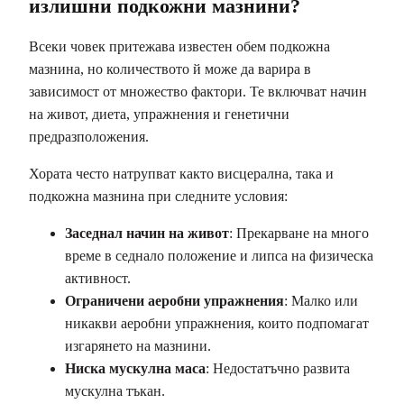
излишни подкожни мазнини?
Всеки човек притежава известен обем подкожна
мазнина, но количеството й може да варира в
зависимост от множество фактори. Те включват начин
на живот, диета, упражнения и генетични
предразположения.
Хората често натрупват както висцерална, така и
подкожна мазнина при следните условия:
Заседнал начин на живот
: Прекарване на много
време в седнало положение и липса на физическа
активност.
Ограничени аеробни упражнения
: Малко или
никакви аеробни упражнения, които подпомагат
изгарянето на мазнини.
Ниска мускулна маса
: Недостатъчно развита
мускулна тъкан.