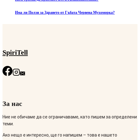
Има ли Ползи за Здравето от Гъбата Червена Мухоморка?
SpiriTell
За нас
Ние не обичаме да се ограничаваме, като пишем за определени
теми.
Ако нещо е интересно, ще го напишем – това е нашето