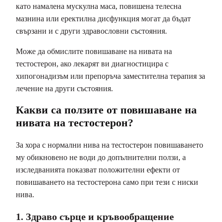
като намалена мускулна маса, повишена телесна
мазнина или еректилна дисфункция могат да бъдат
свързани и с други здравословни състояния.
Може да обмислите повишаване на нивата на
тестостерон, ако лекарят ви диагностицира с
хипогонадизъм или препоръча заместителна терапия за
лечение на други състояния.
Какви са ползите от повишаване на
нивата на тестостерон?
За хора с нормални нива на тестостерон повишаването
му обикновено не води до допълнителни ползи, а
изследванията показват положителни ефекти от
повишаването на тестостерона само при тези с ниски
нива.
1. Здраво сърце и кръвообращение