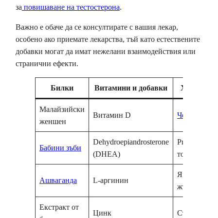
за
повишаване на тестостерона
.
Важно е обаче да се консултирате с вашия лекар,
особено ако приемате лекарства, тъй като естествените
добавки могат да имат нежелани взаимодействия или
странични ефекти.
Билки
Витамини и добавки
Храни
Малайзийски
Витамин D
Чесън
женшен
Dehydroepiandrosterone
Риба
Бабини зъби
(DHEA)
тон
Яйчни
Ашваганда
L-аргинин
жълтъци
Екстракт от
Цинк
Стриди