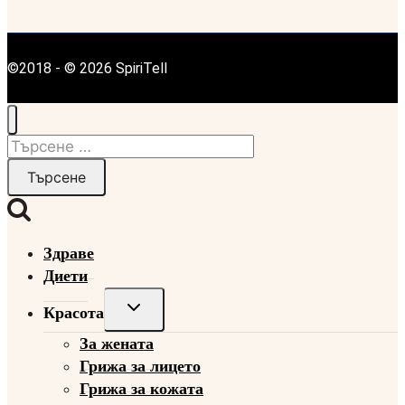
©2018 - © 2026 SpiriTell
Търсене
за:
Здраве
Диети
Toggle
Красота
child
За жената
menu
Грижа за лицето
Грижа за кожата