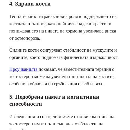
4. Здрави кости
Тестостеронът играе основна роля в поддържането на
костната плътност, като нейният спад с възрастта и
понижаването на нивата на хормона увеличава риска
от остеопороза.
Силните кости осигуряват стабилност на мускулите и
органите, което подпомага физическата издръжливост.
Проучванията
показват, че заместителната терапия с
тестостерон може да увеличи плътността на костите,
особено в областта на гръбначния стълб и таза.
5. Подобрена памет и когнитивни
способности
Изследванията сочат, че мъжете с по-високи нива на
тестостерон имат по-нисък риск от болестта на