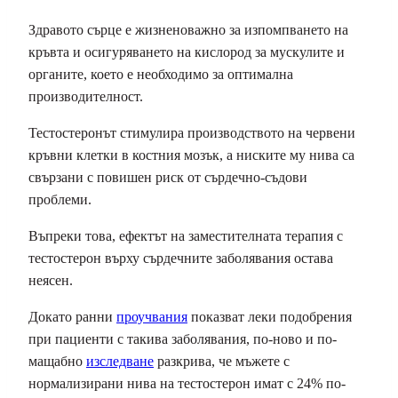
Здравото сърце е жизненоважно за изпомпването на
кръвта и осигуряването на кислород за мускулите и
органите, което е необходимо за оптимална
производителност.
Тестостеронът стимулира производството на червени
кръвни клетки в костния мозък, а ниските му нива са
свързани с повишен риск от сърдечно-съдови
проблеми.
Въпреки това, ефектът на заместителната терапия с
тестостерон върху сърдечните заболявания остава
неясен.
Докато ранни
проучвания
показват леки подобрения
при пациенти с такива заболявания, по-ново и по-
мащабно
изследване
разкрива, че мъжете с
нормализирани нива на тестостерон имат с 24% по-