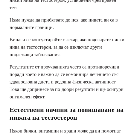
ниски нива на тестостерон, установени чрез кръвен
тест.
Няма нужда да прибягвате до нея, ако нивата ви са в
нормалните граници.
Винаги се консултирайте с лекар, ако подозирате ниски
нива на тестостерон, за да се изключат други
подлежащи заболявания.
Резултатите от проучванията често са противоречиви,
поради което е важно да се комбинира лечението със
здравословна диета и редовна физическа активност.
Това ще допринесе за по-добри резултати и ще осигури
оптимален ефект.
Естествени начини за повишаване на
нивата на тестостерон
Някои билки, витамини и храни може да ви помогнат