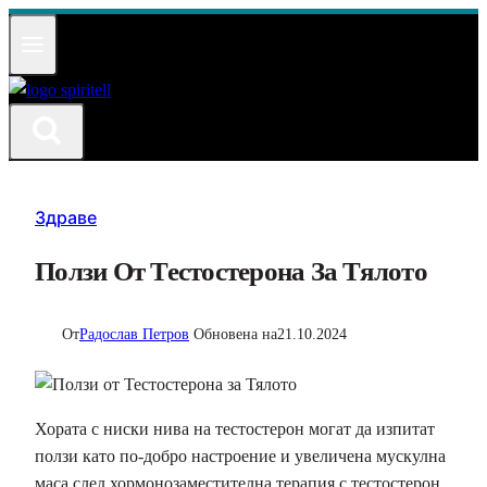
Към
съдържанието
Здраве
Ползи От Тестостерона За Тялото
От
Радослав Петров
Обновена на
21.10.2024
Хората с ниски нива на тестостерон могат да изпитат
ползи като по-добро настроение и увеличена мускулна
маса след хормонозаместителна терапия с тестостерон.