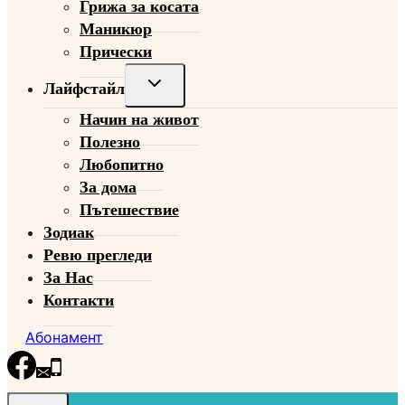
Грижа за косата
Маникюр
Прически
Toggle
Лайфстайл
child
Начин на живот
menu
Полезно
Любопитно
За дома
Пътешествие
Зодиак
Ревю прегледи
За Нас
Контакти
Абонамент