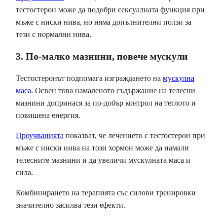
тестостерон може да подобри сексуалната функция при
мъже с ниски нива, но няма допълнителни ползи за
тези с нормални нива.
3. По-малко мазнини, повече мускули
Тестостеронът подпомага изграждането на
мускулна
маса
. Освен това намаленото съдържание на телесни
мазнини допринася за по-добър контрол на теглото и
повишена енергия.
Проучванията
показват, че лечението с тестостерон при
мъже с ниски нива на този хормон може да намали
телесните мазнини и да увеличи мускулната маса и
сила.
Комбинирането на терапията със силови тренировки
значително засилва тези ефекти.