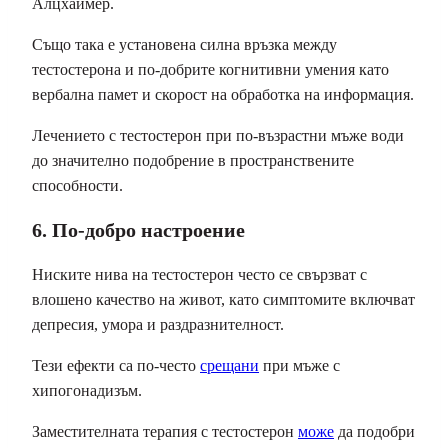
Алцхаймер.
Също така е установена силна връзка между
тестостерона и по-добрите когнитивни умения като
вербална памет и скорост на обработка на информация.
Лечението с тестостерон при по-възрастни мъже води
до значително подобрение в пространствените
способности.
6. По-добро настроение
Ниските нива на тестостерон често се свързват с
влошено качество на живот, като симптомите включват
депресия, умора и раздразнителност.
Тези ефекти са по-често
срещани
при мъже с
хипогонадизъм.
Заместителната терапия с тестостерон
може
да подобри