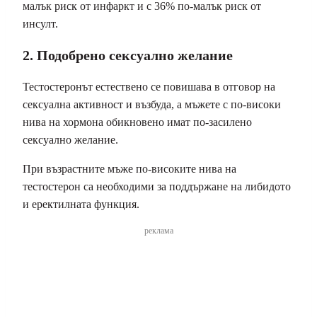
малък риск от инфаркт и с 36% по-малък риск от
инсулт.
2. Подобрено сексуално желание
Тестостеронът естествено се повишава в отговор на
сексуална активност и възбуда, а мъжете с по-високи
нива на хормона обикновено имат по-засилено
сексуално желание.
При възрастните мъже по-високите нива на
тестостерон са необходими за поддържане на либидото
и еректилната функция.
реклама