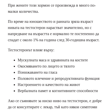
При жените този хормон се произвежда в много по-
малки количества.
По време на юношеството и ранната зряла възраст
нивата на тестостерон нарастват значително, но с
напредване на възрастта е нормално те постепенно да
спадат с около 1% на година след 30-годишна възраст.
Тестостеронът влияе върху:
Мускулната маса и здравината на костите
Окосмяването по лицето и тялото
Понижаването на гласа
Половото влечение и репродуктивната функция
Настроението и качеството на живот
Вербалната памет и когнитивните способности
Ако се съмнявате за ниско ниво на тестостерон, е добре
да се консултирате с лекар, тъй като някои симптоми