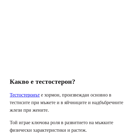
Какво е тестостерон?
Тестостеронът
е хормон, произвеждан основно в
тестисите при мъжете и в яйчниците и надбъбречните
жлези при жените.
Той играе ключова роля в развитието на мъжките
физически характеристики и растеж.