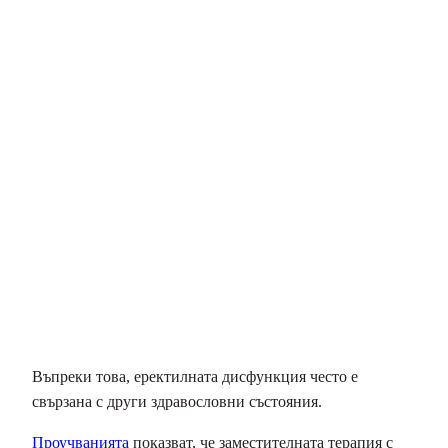
Въпреки това, еректилната дисфункция често е
свързана с други здравословни състояния.
Проучванията
показват, че заместителната терапия с