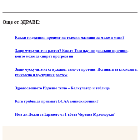
Още от ЗДРАВЕ:
Какъв е идеалния процент на телесни мазнини за мъже и жени?
Защо мускулите не растат? Вижте Тези научно доказани причини,
които може да спират прогреса ви
Защо мускулите не се нуждаят само от протеин: Истината за глюкозата,
гликогена и мускулния растеж
Здравословното Идеално тегло – Калкулатор и таблица
Кога трябва да приемате BCAA аминокиселини?
Има ли Ползи за Здравето от Гъбата Червена Мухоморка?