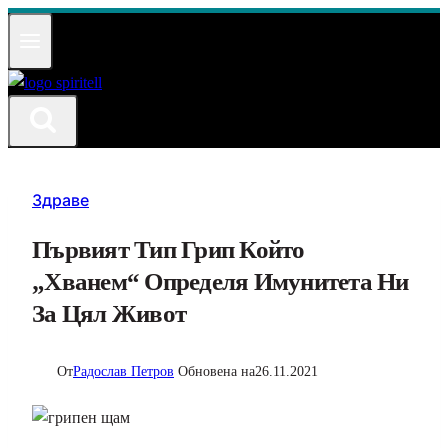
Към
съдържанието
Здраве
Първият Тип Грип Който
„хванем“ Определя Имунитета Ни
За Цял Живот
От
Радослав Петров
Обновена на
26.11.2021