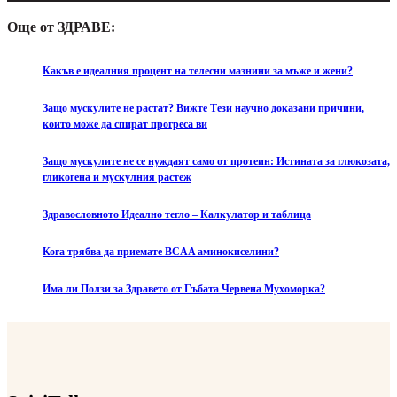
Още от ЗДРАВЕ:
Какъв е идеалния процент на телесни мазнини за мъже и жени?
Защо мускулите не растат? Вижте Тези научно доказани причини,
които може да спират прогреса ви
Защо мускулите не се нуждаят само от протеин: Истината за глюкозата,
гликогена и мускулния растеж
Здравословното Идеално тегло – Калкулатор и таблица
Кога трябва да приемате BCAA аминокиселини?
Има ли Ползи за Здравето от Гъбата Червена Мухоморка?