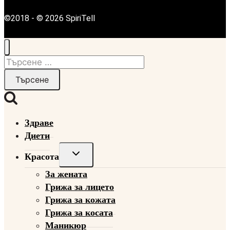
©2018 - © 2026 SpiriTell
Търсене
за:
Здраве
Диети
Toggle
Красота
child
За жената
menu
Грижа за лицето
Грижа за кожата
Грижа за косата
Маникюр