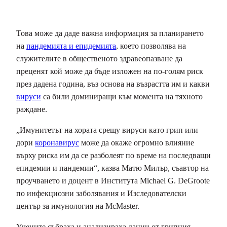
Това може да даде важна информация за планирането
на
пандемията и епидемията
, което позволява на
служителите в общественото здравеопазване да
преценят кой може да бъде изложен на по-голям риск
през дадена година, въз основа на възрастта им и какви
вируси
са били доминиращи към момента на тяхното
раждане.
„Имунитетът на хората срещу вируси като грип или
дори
коронавирус
може да окаже огромно влияние
върху риска им да се разболеят по време на последващи
епидемии и пандемии“, казва Матю Милър, съавтор на
проучването и доцент в Института Michael G. DeGroote
по инфекциозни заболявания и Изследователски
център за имунология на McMaster.
Учените събраха и анализираха данни от грипния