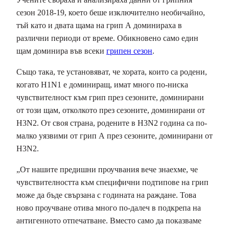
сезон 2018-19, което беше изключително необичайно,
тъй като и двата щама на грип А доминираха в
различни периоди от време. Обикновено само един
щам доминира във всеки
грипен сезон
.
Също така, те установяват, че хората, които са родени,
когато H1N1 е доминиращ, имат много по-ниска
чувствителност към грип през сезоните, доминирани
от този щам, отколкото през сезоните, доминирани от
H3N2. От своя страна, родените в H3N2 година са по-
малко уязвими от грип А през сезоните, доминирани от
H3N2.
„От нашите предишни проучвания вече знаехме, че
чувствителността към специфични подтипове на грип
може да бъде свързана с годината на раждане. Това
ново проучване отива много по-далеч в подкрепа на
антигенното отпечатване. Вместо само да показваме