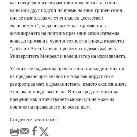
как специфичните възрастови модели са свързани с
един или друг подтип по време на един грипен сезон,
ние се възползвахме от уникален „естествен
експеримент“, за да покажем как промяната в
доминирането на подтипа през един сезон изглежда
води до промяна в чувствителността според възрастта
“, обясни Ален Ганьон, професор по демография в
Университета Монреал и водещ автор на изследването.
Учените се надяват да проучат по-нататък динамиката
на предаване чрез анализ на това как вирусите се
разпространяват в домакинствата, където експозицията
е висока и продължителна. В тази среда те могат да
преценят как отпечатването може или не може да
повлияе на предаването на всеки щам.
Споделете тази статия