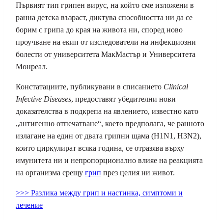
Първият тип грипен вирус, на който сме изложени в
ранна детска възраст, диктува способността ни да се
борим с грипа до края на живота ни, според ново
проучване на екип от изследователи на инфекциозни
болести от университета МакМастър и Университета
Монреал.
Констатациите, публикувани в списанието
Clinical
Infective Diseases
, предоставят убедителни нови
доказателства в подкрепа на явлението, известно като
„антигенно отпечатване“, което предполага, че ранното
излагане на един от двата грипни щама (H1N1, H3N2),
които циркулират всяка година, се отразява върху
имунитета ни и непропорционално влияе на реакцията
на организма срещу
грип
през целия ни живот.
>>>
Разлика между грип и настинка, симптоми и
лечение