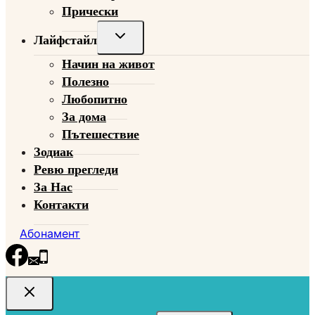
Прически
Toggle
Лайфстайл
child
Начин на живот
menu
Полезно
Любопитно
За дома
Пътешествие
Зодиак
Ревю прегледи
За Нас
Контакти
Абонамент