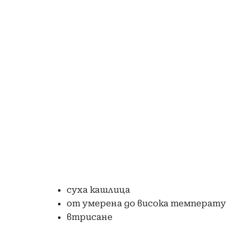
суха кашлица
от умерена до висока температура
втрисане