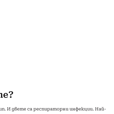
те?
п. И двете са респираторни инфекции. Най-