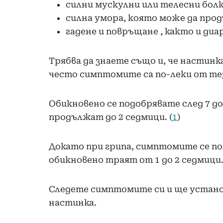
силни мускулни или телесни бол
силна умора, която може да прод
гадене и повръщане , както и диа
Трябва да знаете също и, че настин
често симптомите са по-леки от тез
Обикновено се подобрявате след 7 до
продължат до 2 седмици. (
1
)
Докато при грипа, симптомите се по
обикновено траят от 1 до 2 седмици.
Следете симптомите си и ще установ
настинка.