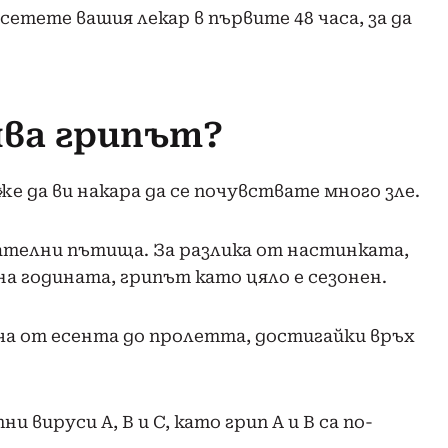
осетете вашия лекар в първите 48 часа, за да
ява грипът?
же да ви накара да се почувствате много зле.
ателни пътища. За разлика от настинката,
на годината, грипът като цяло е сезонен.
ча от есента до пролетта, достигайки връх
 вируси A, B и C, като грип A и B са по-