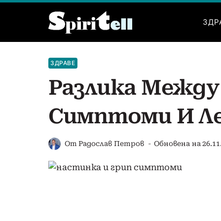
Към
съдържанието
ЗДР
ЗДРАВЕ
Разлика Между
Симптоми И Л
От
Радослав Петров
Обновена на
26.11