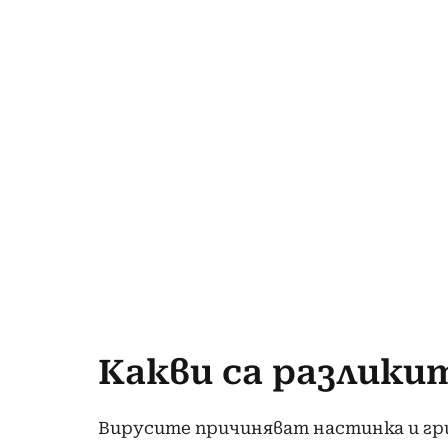
Какви са разлики
Вирусите причиняват настинка и гри