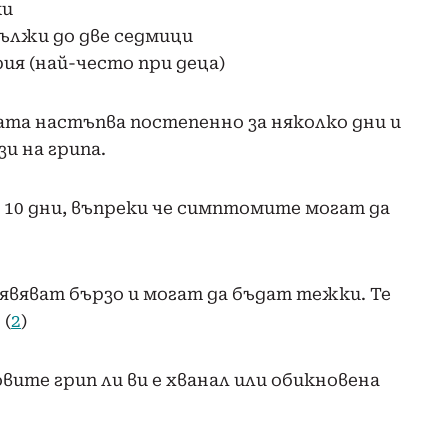
ки
ължи до две седмици
рия (най-често при деца)
ката настъпва постепенно за няколко дни и
и на грипа.
 10 дни, въпреки че симптомите могат да
явяват бързо и могат да бъдат тежки. Те
 (
2
)
ите грип ли ви е хванал или обикновена