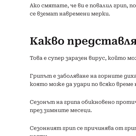
Ако смятате, че ви е повалил грип, п
се вземат навремени мерки.
Какво представл
Това е супер заразен вирус, който мо
Грипът е заболяване на горните дих
която може да удари по всяко време 
Сезонът на грипа обикновено проти
през зимните месеци.
Сезонният грип се причинява от грипни