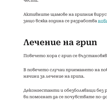
чести.
Активните щамове на грипния вирус 
защо всяка година се разработва
нов
Лечение на грип
Повечето хора с грип се възстанов
В повечето случаи приемането на по
начини за лечение на грипа.
Деконгестанти и обезболяващи без 
ви помогнат да се почувствате по-д