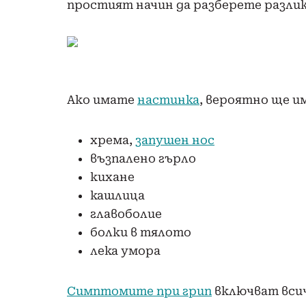
простият начин да разберете разли
Ако имате
настинка
, вероятно ще и
хрема,
запушен нос
възпалено гърло
кихане
кашлица
главоболие
болки в тялото
лека умора
Симптомите при грип
включват всич