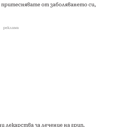
е притеснявате от заболяването си,
реклама
 лекарства за лечение на грип.