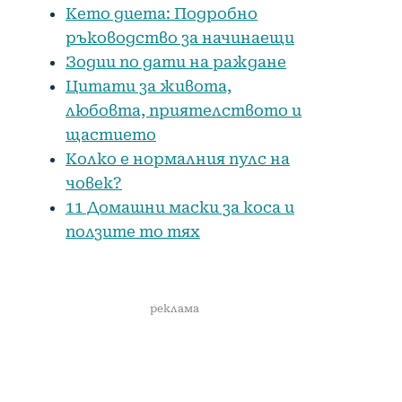
Кето диета: Подробно
ръководство за начинаещи
Зодии по дати на раждане
Цитати за живота,
любовта, приятелството и
щастието
Колко е нормалния пулс на
човек?
11 Домашни маски за коса и
ползите то тях
реклама