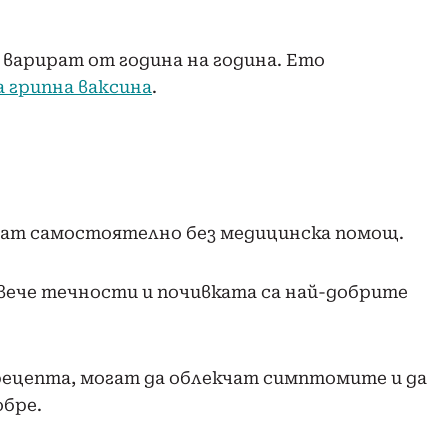
варират от година на година. Ето
а грипна ваксина
.
яват самостоятелно без медицинска помощ.
вече течности и почивката са най-добрите
рецепта, могат да облекчат симптомите и да
обре.