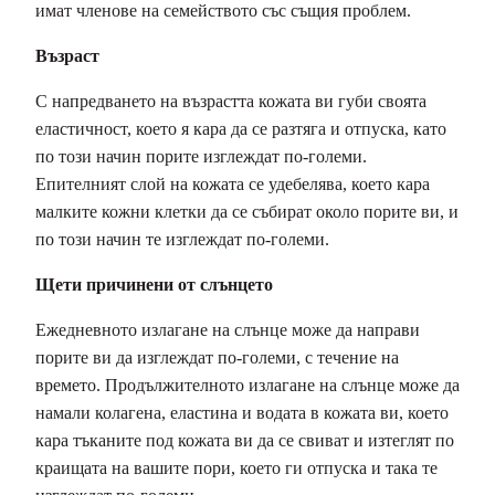
имат членове на семейството със същия проблем.
Възраст
С напредването на възрастта кожата ви губи своята
еластичност, което я кара да се разтяга и отпуска, като
по този начин порите изглеждат по-големи.
Е
пителният слой на кожата се
удебелява, което кара
малките кожни клетки да се събират около порите ви, и
по този начин те изглеждат по-големи.
Щети причинени от слънцето
Ежедневното излагане на слънце може да направи
порите ви да изглеждат по-големи, с течение на
времето. Продължителното излагане на слънце може да
намали колагена, еластина и водата в кожата ви, което
кара тъканите под кожата ви да се свиват и изтеглят по
краищата на вашите пори, което ги отпуска и така те