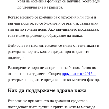
края на космения фоликул се запушва, което води
до увеличаване на размера.
Когато маслото се комбинира с мръсотия или грим и
запуши порите, то се блокира и се разтяга, създавайки
вид на по-големи пори. Ако запушването продължава,
това може да доведе до образуване на пъпка.
Дейността на мастните жлези се влияе от генетиката и
размера на порите, които варират при отделните
индивиди.
Разширените пори не са причина за безпокойство по
отношение на здравето. Според
проучване от 2015 г.
размерът на порите е преди всичко козметичен фактор.
Как да поддържаме здрава кожа
Въпреки че прилагането на домашни средства и
последователната рутинна грижа за кожата могат да