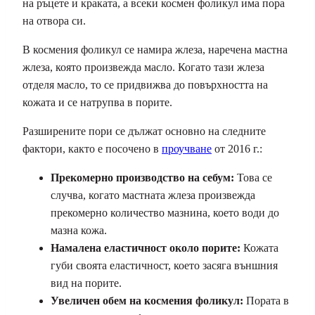
на ръцете и краката, а всеки космен фоликул има пора
на отвора си.
В космения фоликул се намира жлеза, наречена мастна
жлеза, която произвежда масло. Когато тази жлеза
отделя масло, то се придвижва до повърхността на
кожата и се натрупва в порите.
Разширените пори се дължат основно на следните
фактори, както е посочено в
проучване
от 2016 г.:
Прекомерно производство на себум:
Това се
случва, когато мастната жлеза произвежда
прекомерно количество мазнина, което води до
мазна кожа.
Намалена еластичност около порите:
Кожата
губи своята еластичност, което засяга външния
вид на порите.
Увеличен обем на космения фоликул:
Пората в