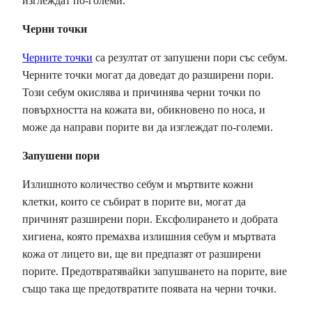
изглеждат по-големи.
Черни точки
Черните точки
са резултат от запушени пори със себум.
Черните точки могат да доведат до разширени пори.
Този себум окислява и причинява черни точки по
повърхността на кожата ви, обикновено по носа, и
може да направи порите ви да изглеждат по-големи.
Запушени пори
Излишното количество себум и мъртвите кожни
клетки, които се събират в порите ви, могат да
причинят разширени пори. Ексфолирането и добрата
хигиена, която премахва излишния себум и мъртвата
кожа от лицето ви, ще ви предпазят от разширени
порите. Предотвратявайки запушването на порите, вие
също така ще предотвратите появата на черни точки.