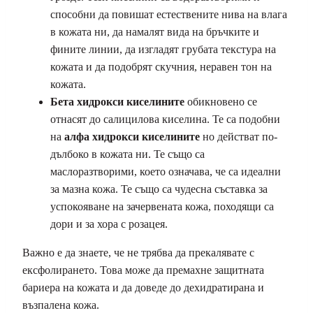
способни да повишат естествените нива на влага
в кожата ни, да намалят вида на бръчките и
фините линии, да изгладят грубата текстура на
кожата и да подобрят скучния, неравен тон на
кожата.
Бета хидрокси киселините
обикновено се
отнасят до салицилова киселина. Те са подобни
на
алфа хидрокси киселините
но действат по-
дълбоко в кожата ни. Те също са
маслоразтворими, което означава, че са идеални
за мазна кожа. Те също са чудесна съставка за
успокояване на зачервената кожа, походящи са
дори и за хора с розацея.
Важно е да знаете, че не трябва да прекалявате с
ексфолирането. Това може да премахне защитната
бариера на кожата и да доведе до дехидратирана и
възпалена кожа.