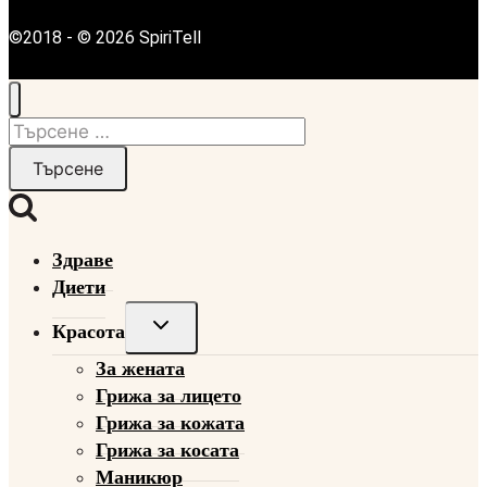
©2018 - © 2026 SpiriTell
Търсене
за:
Здраве
Диети
Toggle
Красота
child
За жената
menu
Грижа за лицето
Грижа за кожата
Грижа за косата
Маникюр