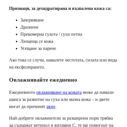
Признаци, за дехидратирана и възпалена кожа са:
Зачервяване
Дразнене
Прекомерна сухота / сухи петна
Лющеща се кожа
Усещане за парене
Ако това се случи, намалете честотата, силата или вида
на ексфолирането.
Овлажнявайте ежедневно
Ежедневното
овлажняване на кожата
може да намали
шанса за развитие на суха или мазна кожа – и двете
могат да причинят
акне
.
Най-добрите овлажнители за разширени пори трябва
да съдържат ретинол и витамин С, те ще помогнат на