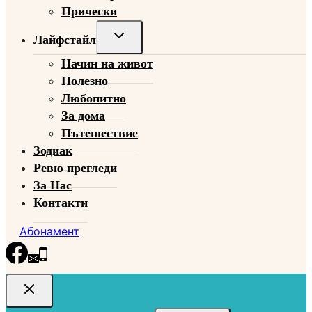
Прически
Toggle
Лайфстайл
child
Начин на живот
menu
Полезно
Любопитно
За дома
Пътешествие
Зодиак
Ревю прегледи
За Нас
Контакти
Абонамент