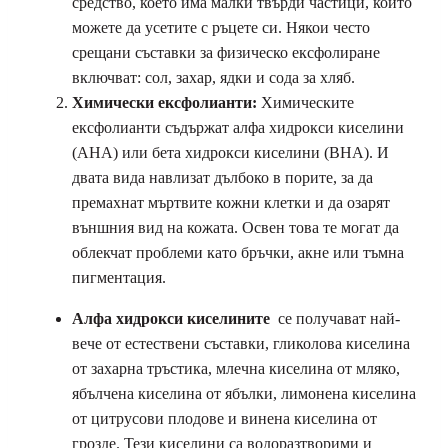
средство, което има малки твърди частици, които
можете да усетите с ръцете си. Някои често
срещани съставки за физическо ексфолиране
включват: сол, захар, ядки и сода за хляб.
Химически ексфолианти:
Химическите
ексфолианти съдържат алфа хидрокси киселини
(AHA) или бета хидрокси киселини (BHA). И
двата вида навлизат дълбоко в порите, за да
премахнат мъртвите кожни клетки и да озарят
външния вид на кожата. Освен това те могат да
облекчат проблеми като бръчки, акне или тъмна
пигментация.
Алфа хидрокси киселините
се получават най-
вече от естествени съставки, гликолова киселина
от захарна тръстика, млечна киселина от мляко,
ябълчена киселина от ябълки, лимонена киселина
от цитрусови плодове и винена киселина от
грозде. Тези киселини са водоразтворими и