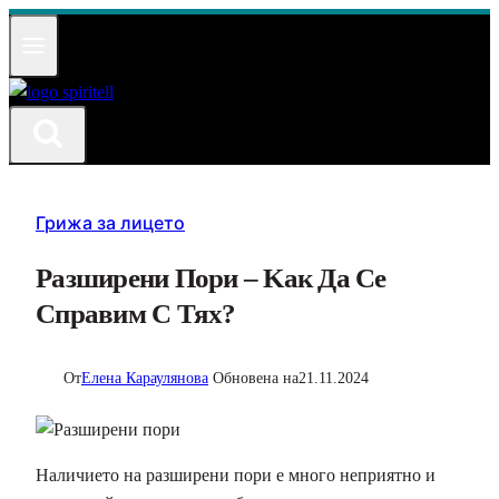
Към
съдържанието
Грижа за лицето
Разширени Пори – Kак Да Се
Справим С Тях?
От
Елена Караулянова
Обновена на
21.11.2024
Наличието на разширени пори е много неприятно и