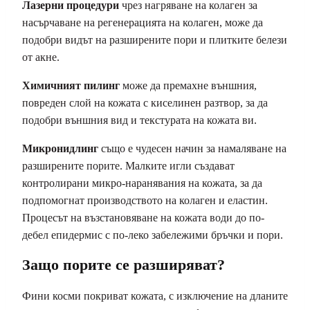
Лазерни процедури
чрез нагряване на колаген за
насърчаване на регенерацията на колаген, може да
подобри видът на разширените пори и плитките белези
от акне.
Химичният пилинг
може да премахне външния,
повреден слой на кожата с киселинен разтвор, за да
подобри външния вид и текстурата на кожата ви.
Микронидлинг
също е чудесен начин за намаляване на
разширените порите. Малките игли създават
контролирани микро-наранявания на кожата, за да
подпомогнат производството на колаген и еластин.
Процесът на възстановяване на кожата води до по-
дебел епидермис с по-леко забележими бръчки и пори.
Защо порите се разширяват?
Фини косми покриват кожата, с изключение на дланите