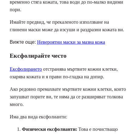
временно стяга кожата, това води до по-малко видими
пори.
Имайте предвид, че прекаленото използване на
глинени маски може да изсуши и раздразни кожата ви.
Вижте още:
Невероятни маски за мазна кожа
Ексфолирайте често
Ексфолирането
отстранява мъртвите кожни клетки,
озарява кожата и я прави по-гладка на допир.
Ако редовно премахвате мъртвите кожни клетки, които
запушват порите ви, те няма да се разширяват толкова
много.
Има два вида ексфолианти:
Физически ексфолианти:
Това е почистващо