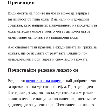
Превенция
Видимостта на порите на човек може да варира в
зависимост от типа кожа. Има налични домашни
средства, като например използването на продукти за
кожа на водна основа, които могат да помогнат за
намаляване на появата на разширени пори.
Ако спазвате тези правила в ежедневната ви грижа за
кожата, ще се изумите от резултата. Видимо по-
незабележими пори, здрав и свеж вид на кожата.
Почиствайте редовно лицето си
Редовното
почистване на лицето
е най-добрият начин
за премахване на мръсотия и себум. През целия ден
бактериите, замърсяванията, мръсотията и мъртвите
кожни клетки се натрупват по лицето ви, което може
да доведе до запушени пори. Измиването на лицето