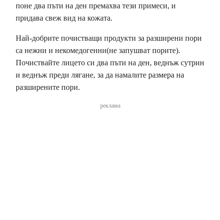
поне два пъти на ден премахва тези примеси, и
придава свеж вид на кожата.
Най-добрите почистващи продукти за разширени пори
са нежни и некомедогенни(не запушват порите).
Почиствайте лицето си два пъти на ден, веднъж сутрин
и веднъж преди лягане, за да намалите размера на
разширените пори.
реклама