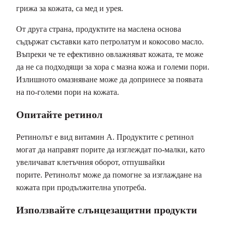
грижа за кожата, са мед и урея.
От друга страна, продуктите на маслена основа
съдържат съставки като петролатум и кокосово масло.
Въпреки че те ефективно овлажняват кожата, те може
да не са подходящи за хора с мазна кожа и големи пори.
Излишното омазняване може да допринесе за появата
на по-големи пори на кожата.
Опитайте ретинол
Ретинолът е вид витамин А. Продуктите с ретинол
могат да направят порите да изглеждат по-малки, като
увеличават клетъчния оборот, отпушвайки
порите. Ретинолът може да помогне за изглаждане на
кожата при продължителна употреба.
Използвайте слънцезащитни продукти