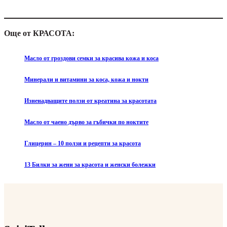
Още от КРАСОТА:
Масло от гроздови семки за красива кожа и коса
Минерали и витамини за коса, кожа и нокти
Изненадващите ползи от креатина за красотата
Масло от чаено дърво за гъбички по ноктите
Глицерин – 10 ползи и рецепти за красота
13 Билки за жени за красота и женски болежки