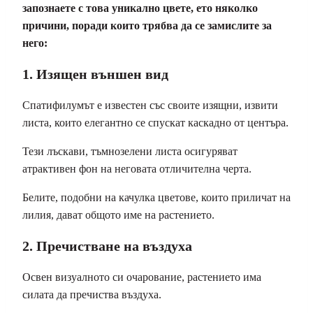
запознаете с това уникално цвете, ето няколко
причини, поради които трябва да се замислите за
него:
1. Изящен външен вид
Спатифилумът е известен със своите изящни, извити
листа, които елегантно се спускат каскадно от центъра.
Тези лъскави, тъмнозелени листа осигуряват
атрактивен фон на неговата отличителна черта.
Белите, подобни на качулка цветове, които приличат на
лилия, дават общото име на растението.
2. Пречистване на въздуха
Освен визуалното си очарование, растението има
силата да пречиства въздуха.