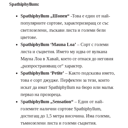
Spathiphyllum:
Spathiphyllum „Шопен“
-Това е един от най-
популярните сортове, характеризиращ се със
светлозелени, лъскави листа и големи бели
цветове.
Spathiphyllum ‘Mauna Loa’
– Сорт с големи
листа и съцветия. Името му идва от вулкана
Мауна Лоа в Хавай, което се отнася до неговия
„разпространяващ се“ характер.
Spathiphyllum
‘Petite’
– Както подсказва името,
това е сорт джудже. Перфектен за тези, които
искат да имат Spathiphyllum на бюро или малък
перваз на прозореца.
S
pathiphyllum „Sensation“
– Един от най-
големите налични сортове Spathiphyllum,
достигащ до 1,5 метра височина. Има големи,
тъмнозелени листа и големи съцветия.