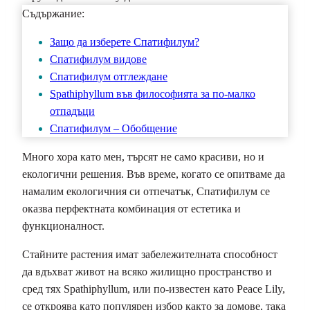
Съдържание:
Защо да изберете Спатифилум?
Спатифилум видове
Спатифилум отглеждане
Spathiphyllum във философията за по-малко
отпадъци
Спатифилум – Обобщение
Много хора като мен, търсят не само красиви, но и
екологични решения. Във време, когато се опитваме да
намалим екологичния си отпечатък, Спатифилум се
оказва перфектната комбинация от естетика и
функционалност.
Стайните растения имат забележителната способност
да вдъхват живот на всяко жилищно пространство и
сред тях Spathiphyllum, или по-известен като Peace Lily,
се откроява като популярен избор както за домове, така