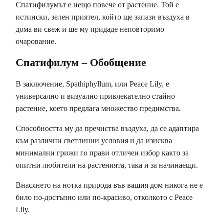
Спатифилумът е нещо повече от растение. Той е
истински, зелен приятел, който ще запази въздуха в
дома ви свеж и ще му придаде неповторимо
очарование.
Спатифилум – Обобщение
В заключение, Spathiphyllum, или Peace Lily, е
универсално и визуално привлекателно стайно
растение, което предлага множество предимства.
Способността му да пречиства въздуха, да се адаптира
към различни светлинни условия и да изисква
минимални грижи го прави отличен избор както за
опитни любители на растенията, така и за начинаещи.
Внасянето на нотка природа във вашия дом никога не е
било по-достъпно или по-красиво, отколкото с Peace
Lily.