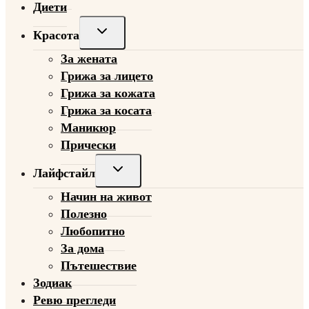
Диети
Toggle
Красота
child
За жената
menu
Грижа за лицето
Грижа за кожата
Грижа за косата
Маникюр
Прически
Toggle
Лайфстайл
child
Начин на живот
menu
Полезно
Любопитно
За дома
Пътешествие
Зодиак
Ревю прегледи