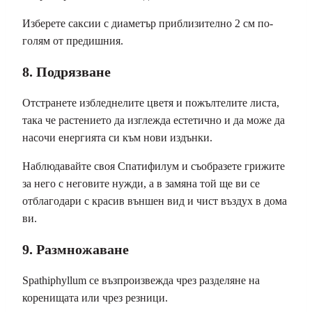
Изберете саксии с диаметър приблизително 2 см по-
голям от предишния.
8. Подрязване
Отстранете избледнелите цветя и пожълтелите листа,
така че растението да изглежда естетично и да може да
насочи енергията си към нови издънки.
Наблюдавайте своя Спатифилум и съобразете грижите
за него с неговите нужди, а в замяна той ще ви се
отблагодари с красив външен вид и чист въздух в дома
ви.
9. Размножаване
Spathiphyllum се възпроизвежда чрез разделяне на
коренищата или чрез резници.