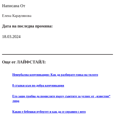
Написана От
Елена Караулянова
Дата на последна промяна:
18.03.2024
Още от ЛАЙФСТАЙЛ:
Невербална комуникация: Как да разбирате езика на тялото
8 стъпки към по-добра комуникация
Ето защо трябва да помислите върху съветите за уелнес от „известни“
лица
Какво е бебешки пубертет и как да се справим с него