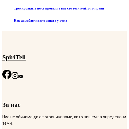
Тренировките не се провалят вие сте този който го прави
Как да забавляваме децата у дома
SpiriTell
За нас
Ние не обичаме да се ограничаваме, като пишем за определени
теми.