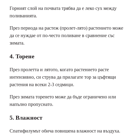
Горният слой на почвата трябва да е леко сух между
поливанията.
През периода на растеж (пролет-лято) растението може
да се нуждае от по-често поливане в сравнение със
зимата.
4. Торене
През пролетта и лятото, когато растението расте
интензивно, си струва да прилагате тор за цъфтящи
растения на всеки 2-3 седмици.
През зимата торенето може да бъде ограничено или
напълно пропуснато.
5. Влажност
Спатифилумът обича повишена влажност на въздуха.