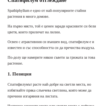
Спатифилум отглеждане
Spathiphyllum е едно от най-популярните стайни
растения в много домове.
На първо място, той е ценен заради красивите си бели
цветя, които приличат на лилии.
Освен с атрактивния си външен вид, спатифилум е и
известен и със способността си да пречиства въздуха.
По-долу ще намерите някои съвети за грижата за това
растение.
1. Позиция
Спатифилумът расте най-добре на светли места, но
избягвайте пряка слънчева светлина, която може да
причини изгаряния на листата.
Частично сенчести места или светли места с дифузна