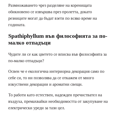
Размножаването чрез разделяне на коренищата
обикновено се извършва през пролетта, докато
резниците могат да бъдат взети по всяко време на
годината.
Spathiphyllum във философията за по-
малко отпадъци
Чудите ли се как цветето се вписва във философията за
по-малко отпадъци?
Освен че е екологична интериорна декорация само по
себе си, то ни позволява да се откажем от много
изкуствени декорации и ароматни свещи.
То работи като естествен, надежден пречиствател на
въздуха, премахвайки необходимостта от закупуване на
електрически уреди за тази цел.