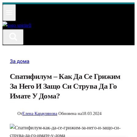
Към
съдържанието
За дома
Спатифилум – Как Да Се Грижим
За Него И Защо Си Струва Да Го
Имате У Дома?
От
Елена Караулянова
Обновена на
18.03.2024