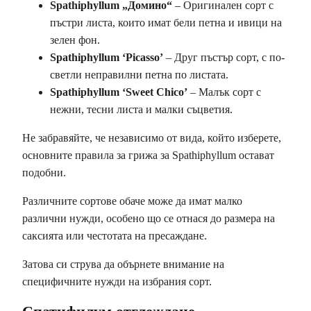
Spathiphyllum
„Домино“
– Оригинален сорт с
пъстри листа, които имат бели петна и ивици на
зелен фон.
Spathiphyllum ‘Picasso’
– Друг пъстър сорт, с по-
светли неправилни петна по листата.
Spathiphyllum ‘Sweet Chico’
– Малък сорт с
нежни, тесни листа и малки съцветия.
Не забравяйте, че независимо от вида, който изберете,
основните правила за грижа за Spathiphyllum остават
подобни.
Различните сортове обаче може да имат малко
различни нужди, особено що се отнася до размера на
саксията или честотата на пресаждане.
Затова си струва да обърнете внимание на
специфичните нужди на избрания сорт.