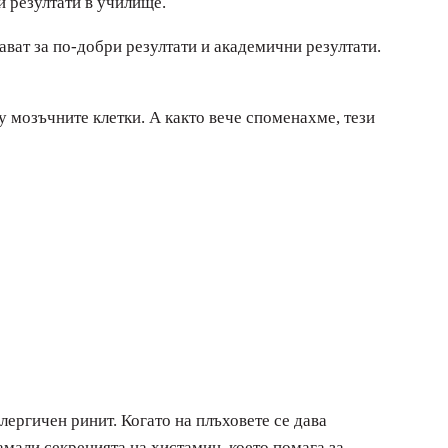
и резултати в училище.
ават за по-добри резултати и академични резултати.
 мозъчните клетки. А както вече споменахме, тези
лергичен ринит. Когато на плъховете се дава
амали секрецията на хистамин, което помага за