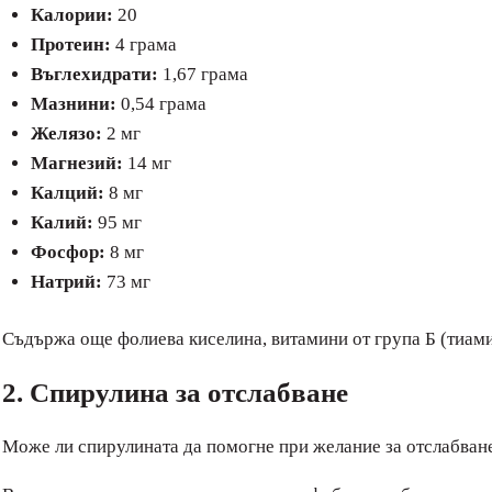
Калории:
20
Протеин:
4 грама
Въглехидрати:
1,67 грама
Мазнини:
0,54 грама
Желязо:
2 мг
Магнезий:
14 мг
Калций:
8 мг
Калий:
95 мг
Фосфор:
8 мг
Натрий:
73 мг
Съдържа още фолиева киселина, витамини от група Б (тиами
2. Спирулина за отслабване
Може ли спирулината да помогне при желание за отслабван