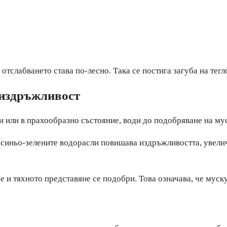
отслабването става по-лесно. Така се постига загуба на тегл
 издръжливост
и или в прахообразно състояние, води до подобряване на му
т синьо-зелените водорасли повишава издръжливостта, увели
е и тяхното представяне се подобри. Това означава, че муску