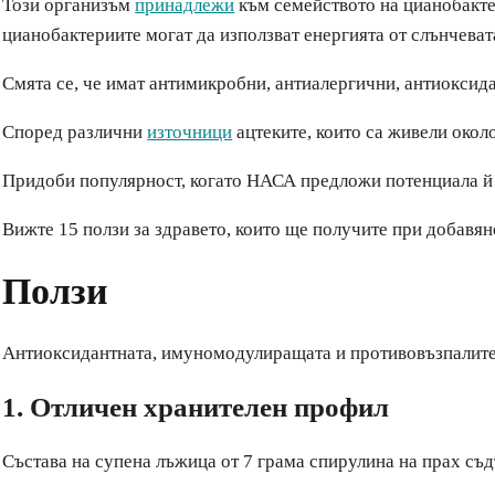
Този организъм
принадлежи
към семейството на цианобакте
цианобактериите могат да използват енергията от слънчеват
Смята се, че имат антимикробни, антиалергични, антиоксид
Според различни
източници
ацтеките, които са живели окол
Придоби популярност, когато НАСА предложи потенциала й з
Вижте 15 ползи за здравето, които ще получите при добавян
Ползи
Антиоксидантната, имуномодулиращата и противовъзпалителн
1. Отличен хранителен профил
Състава на супена лъжица от 7 грама спирулина на прах съ