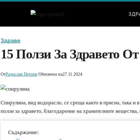
Към
съдържанието
ЗДР
Здраве
15 Ползи За Здравето О
От
Радослав Петров
Обновена на
27.11.2024
Спирулина, вид водорасло, се среща както в прясна, така и 
ползи за здравето, благодарение на хранителните вещества,
Съдържание: