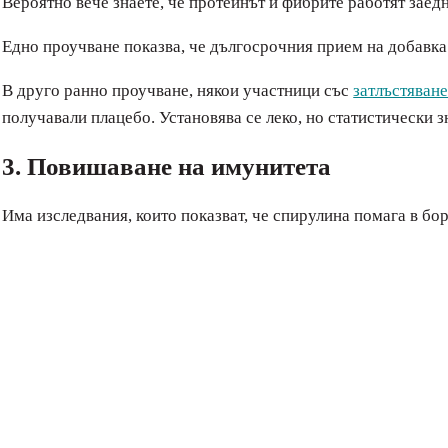
Вероятно вече знаете, че протеинът и фибрите работят заедно
Едно проучване показва, че дългосрочния прием на добавка с
В друго ранно проучване, някои участници със
затлъстяван
получавали плацебо. Установява се леко, но статистически 
3. Повишаване на имунитета
Има изследвания, които показват, че спирулина помага в бо