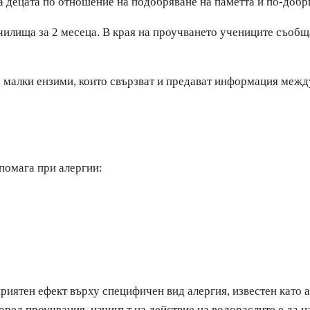
а децата по отношение на подобряване на паметта и по-добр
чилища за 2 месеца. В края на проучването учениците съобщ
 малки ензими, които свързват и предават информация между
помага при алергии:
риятен ефект върху специфичен вид алергия, известен като а
поред проучвания, начинът на действие на водораслите е да н