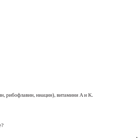
н, рибофлавин, ниацин), витамини A и K.
е?