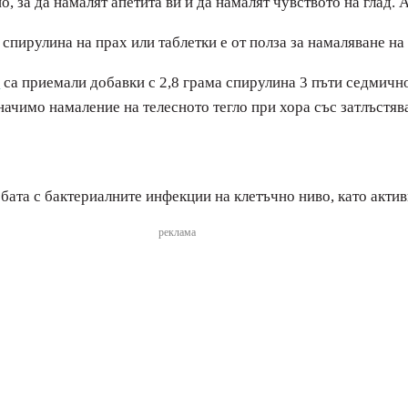
, за да намалят апетита ви и да намалят чувството на глад. А
пирулина на прах или таблетки е от полза за намаляване на 
е
са приемали добавки с 2,8 грама спирулина 3 пъти седмично
значимо намаление на телесното тегло при хора със затлъстя
рбата с бактериалните инфекции на клетъчно ниво, като акт
реклама