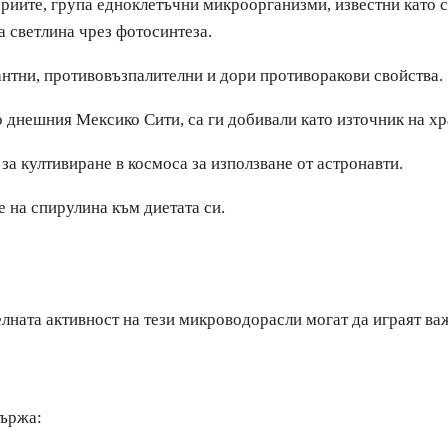
риите, група едноклетъчни микроорганизми, известни като с
а светлина чрез фотосинтеза.
антни, противовъзпалителни и дори противоракови свойства.
о днешния Мексико Сити, са ги добивали като източник на хр
а култивиране в космоса за използване от астронавти.
е на спирулина към диетата си.
ата активност на тези микроводорасли могат да играят важ
държа: