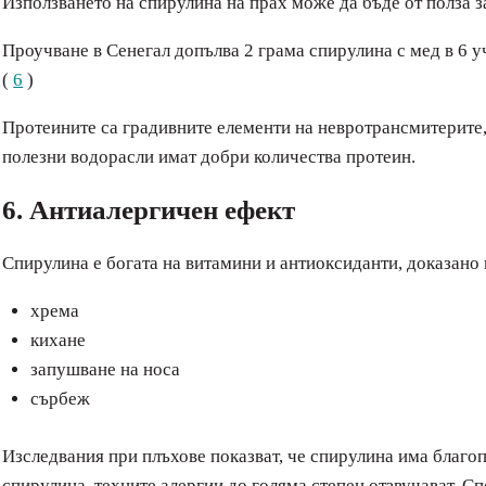
Използването на спирулина на прах може да бъде от полза з
Проучване в Сенегал допълва 2 грама спирулина с мед в 6 у
(
6
)
Протеините са градивните елементи на невротрансмитерите,
полезни водорасли имат добри количества протеин.
6. Антиалергичен ефект
Спирулина е богата на витамини и антиоксиданти, доказано 
хрема
кихане
запушване на носа
сърбеж
Изследвания при плъхове показват, че спирулина има благоп
спирулина, техните алергии до голяма степен отзвучават. С