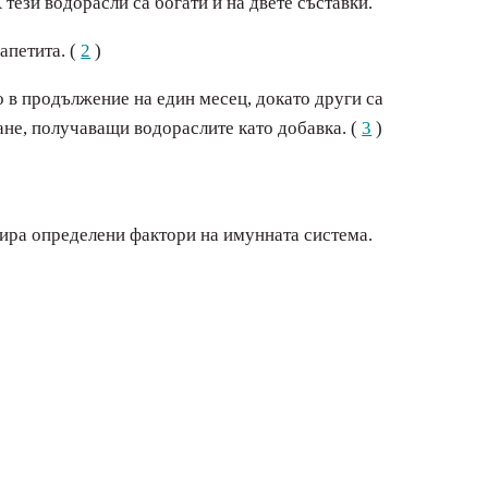
 тези водорасли са богати и на двете съставки.
апетита. (
2
)
 в продължение на един месец, докато други са
ване, получаващи водораслите като добавка. (
3
)
ивира определени фактори на имунната система.