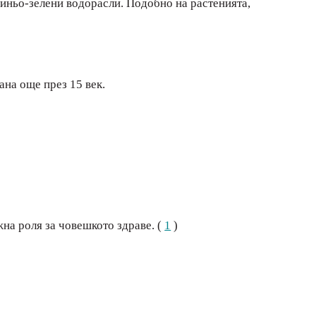
иньо-зелени водорасли. Подобно на растенията,
ана още през 15 век.
на роля за човешкото здраве. (
1
)