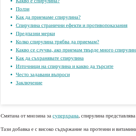
Какво е спирулина?
Ползи
Как да приемаме спирулина?
Спирулина странични ефекти и противопоказания
Предпазни мерки
Колко спирулина трябва да приемам?
Какво се случва, ако приемам твърде много спирулин
Как да съхранявате спирулина
Източници на спирулина и какво да търсите
Често задавани въпроси
Заключение
Смятана от мнозина за
суперхрана
, спирулина представлява
Тази добавка е с високо съдържание на протеини и витамини,