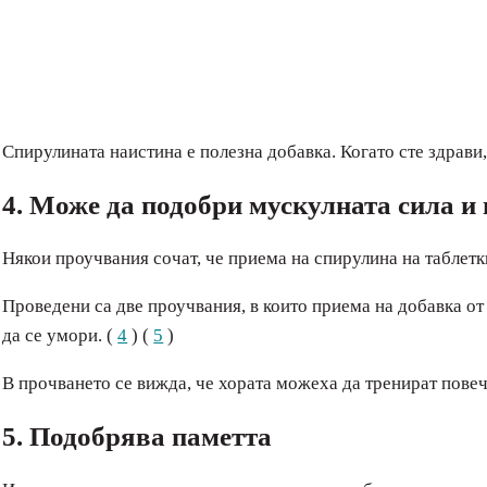
Спирулината наистина е полезна добавка. Когато сте здрави, 
4. Може да подобри мускулната сила и
Някои проучвания сочат, че приема на спирулина на таблетк
Проведени са две проучвания, в които приема на добавка о
да се умори. (
4
) (
5
)
В прочването се вижда, че хората можеха да тренират повеч
5. Подобрява паметта