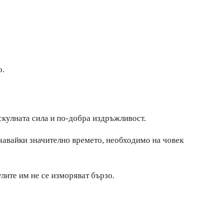
о.
скулната сила и по-добра издръжливост.
чавайки значително времето, необходимо на човек
лите им не се изморяват бързо.