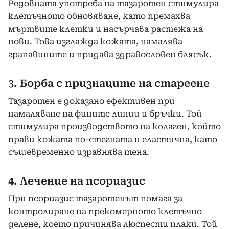
Редовната употреба на тазаротен стимулира
клетъчното обновяване, като премахва
мъртвите клетки и насърчава растежа на
нови. Това изглажда кожата, намалява
грапавините и придава здравословен блясък.
3. Борба с признаците на стареене
Тазаротен е доказано ефективен при
намаляване на фините линии и бръчки. Той
стимулира производството на колаген, който
прави кожата по-стегната и еластична, като
същевременно изравнява тена.
4. Лечение на псориазис
При псориазис тазаротенът помага за
контролиране на прекомерното клетъчно
делене, което причинява люспести плаки. Той