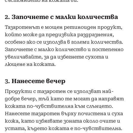
състоянието на кожата ви.
2.
Започнете с малки количества
Тазаротенът е мощен ретиноиден продукт,
който може да предизвика раздразнения,
особено ако се използва в големи количества.
Започнете с малко количество и постепенно
увеличавайте, за да избегнете сухота и
лющене на кожата.
3.
Нанесете вечер
Продукти с тазаротен се използват най-
добре вечер, тъй като те могат да направят
кожата по-чувствителна към слънцето.
Нанесете тазаротен върху почистена и суха
кожа, като избягвате зоната около очите и
устата, където кожата е по-чувствителна.