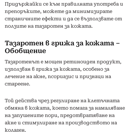
Придържайки се към правилната употреба и
препоръките, можете да минимизирате
страничните ефекти и да се възползвате от
ползите на тазаротен за кожата.
Тазаротен в грижа за кожата –
Обобщение
Тазаротенът е мощен ретиноиден продукт,
използван в грижа за кожата, особено за
лечение на акне, псориазис и признаци на
стареене.
Той действа чрез регулиране на клетъчната
обмяна в кожата, което помага за намаляване
на запушените пори, предотвратяване на
акне и стимулиране на производството на
колаген.