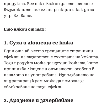
продукта. Все пак е важно да сте наясно с
възможните нежелани реакции и как да ги
управлявате.
Ето някои от тях:
1.
Суха и лющеща се кожа
Един от най-често срещаните странични
ефекти на тазаротен е сухотата на кожата.
Този продукт може да изсуши кожата, като
причинява лющене и опънатост, особено в
началото на употребата. Използването на
хидратиращ крем може да помогне за
облекчаване на този ефект.
2.
Дразнене и зачервяване