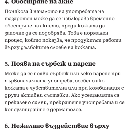
4.
Обостряне на акне
Понякога в началото на употребата на
тазаротен може да се наблюдава временно
обостряне на акнето, преди кожата да
започне да се подобрява. Това е нормален
процес, който показва, че продуктът работи
върху дълбоките слоеве на кожата.
5.
Поява на сърбеж и парене
Може да се появи сърбеж или леко парене при
първоначалната употреба, особено ако
кожата е чувствителна или при комбинация с
други активни съставки. Ако усещанията са
прекалено силни, прекратете употребата и се
консултирайте с дерматолог.
6.
Нежелано въздействие върху