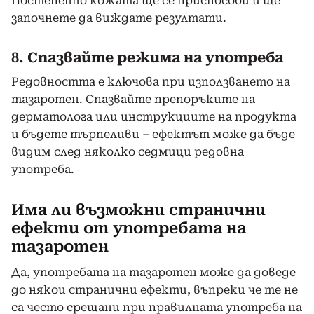
Постепенно кожата ще се приспособи и ще
започнете да виждате резултати.
8.
Спазвайте режима на употреба
Редовността е ключова при използването на
тазаротен. Спазвайте препоръките на
дерматолога или инструкциите на продукта
и бъдете търпеливи – ефектът може да бъде
видим след няколко седмици редовна
употреба.
Има ли възможни странични
ефекти от употребата на
тазаротен
Да, употребата на тазаротен може да доведе
до някои странични ефекти, въпреки че те не
са често срещани при правилната употреба на