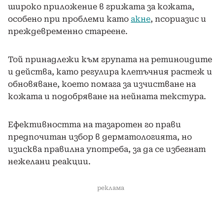
широко приложение в грижата за кожата,
особено при проблеми като
акне
, псориазис и
преждевременно стареене.
Той принадлежи към групата на ретиноидите
и действа, като регулира клетъчния растеж и
обновяване, което помага за изчистване на
кожата и подобряване на нейната текстура.
Ефективността на тазаротен го прави
предпочитан избор в дерматологията, но
изисква правилна употреба, за да се избегнат
нежелани реакции.
реклама