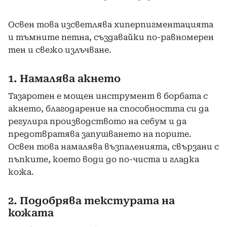
Освен това изсветлява хиперпигментацията
и тъмните петна, създавайки по-равномерен
тен и свежо излъчване.
1. Намалява акнето
Тазаротен е мощен инструмент в борбата с
акнето, благодарение на способността си да
регулира производството на себум и да
предотвратява запушването на порите.
Освен това намалява възпаленията, свързани с
пъпките, което води до по-чиста и гладка
кожа.
2. Подобрява текстурата на
кожата