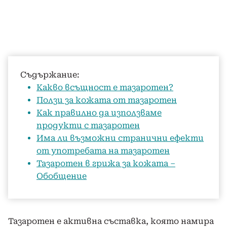
Съдържание:
Какво всъщност е тазаротен?
Ползи за кожата от тазаротен
Как правилно да използваме
продукти с тазаротен
Има ли възможни странични ефекти
от употребата на тазаротен
Тазаротен в грижа за кожата –
Обобщение
Тазаротен е активна съставка, която намира