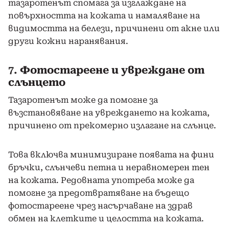
тазаротенът спомага за изглаждане на
повърхността на кожата и намаляване на
видимостта на белези, причинени от акне или
други кожни наранявания.
7.
Фотостареене и увреждане от
слънцето
Тазаротенът може да помогне за
възстановяване на увреждането на кожата,
причинено от прекомерно излагане на слънце.
Това включва минимизиране появата на фини
бръчки, слънчеви петна и неравномерен тен
на кожата. Редовната употреба може да
помогне за предотвратяване на бъдещо
фотостареене чрез насърчаване на здрав
обмен на клетките и целостта на кожата.