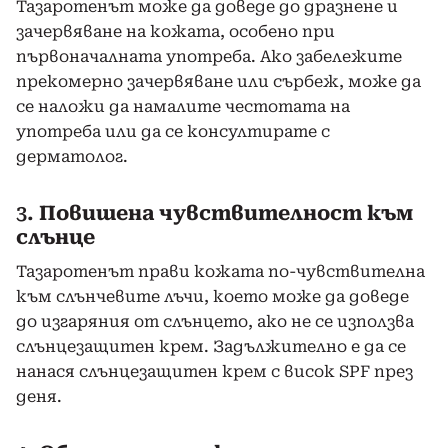
Тазаротенът може да доведе до дразнене и
зачервяване на кожата, особено при
първоначалната употреба. Ако забележите
прекомерно зачервяване или сърбеж, може да
се наложи да намалите честотата на
употреба или да се консултирате с
дерматолог.
3.
Повишена чувствителност към
слънце
Тазаротенът прави кожата по-чувствителна
към слънчевите лъчи, което може да доведе
до изгаряния от слънцето, ако не се използва
слънцезащитен крем. Задължително е да се
нанася слънцезащитен крем с висок SPF през
деня.