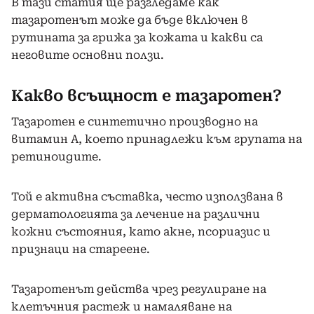
В тази статия ще разгледаме как
тазаротенът може да бъде включен в
рутината за грижа за кожата и какви са
неговите основни ползи.
Какво всъщност е тазаротен?
Тазаротен е синтетично производно на
витамин А, което принадлежи към групата на
ретиноидите.
Той е активна съставка, често използвана в
дерматологията за лечение на различни
кожни състояния, като акне, псориазис и
признаци на стареене.
Тазаротенът действа чрез регулиране на
клетъчния растеж и намаляване на