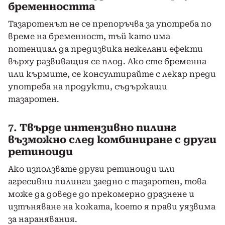
бременността
Тазаротенът не се препоръчва за употреба по
време на бременност, тъй като има
потенциал да предизвика нежелани ефекти
върху развиващия се плод. Ако сте бременна
или кърмите, се консултирайте с лекар преди
употреба на продукти, съдържащи
тазаротен.
7.
Твърде интензивно пилинг
възможно след комбиниране с други
ретиноиди
Ако използвате други ретиноиди или
агресивни пилинги заедно с тазаротен, това
може да доведе до прекомерно дразнене и
изтъняване на кожата, което я прави уязвима
за наранявания.