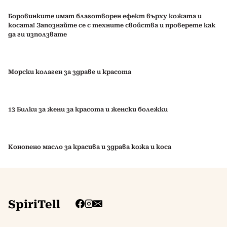
Боровинките имат благотворен ефект върху кожата и
косата! Запознайте се с техните свойства и проверете как
да ги използвате
Морски колаген за здраве и красота
13 Билки за жени за красота и женски болежки
Конопено масло за красива и здрава кожа и коса
SpiriTell