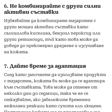
6.
Не комбинирайте с други силни
активни съставки
Избягвайте да комбинирате тазаротен с
други мощни активни съставки като
салицилова киселина, бензоил пероксид или
други ретиноиди, тъй като това може да
доведе до прекомерно дразнене и изсушаване
на кожата.
7.
Дайте време за адаптация
След като започнете да използвате продукти
с тазаротен, кожата ви може да се адаптира
към съставката. Това може да отнеме от
няколко дни до седмици, така че не се
отказвайте, ако забележите временни
нежелани реакции като сухота или лющене.