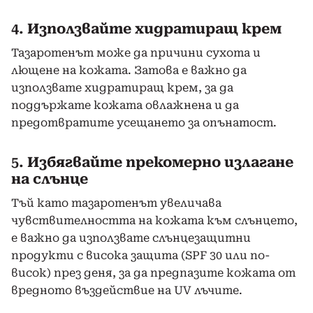
4.
Използвайте хидратиращ крем
Тазаротенът може да причини сухота и
лющене на кожата. Затова е важно да
използвате хидратиращ крем, за да
поддържате кожата овлажнена и да
предотвратите усещането за опънатост.
5.
Избягвайте прекомерно излагане
на слънце
Тъй като тазаротенът увеличава
чувствителността на кожата към слънцето,
е важно да използвате слънцезащитни
продукти с висока защита (SPF 30 или по-
висок) през деня, за да предпазите кожата от
вредното въздействие на UV лъчите.