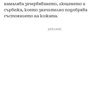
намалява зачервяването, лющенето и
сърбежа, което значително подобрява
състоянието на кожата.
реклама