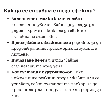
Как да се справим с тези ефекти?
Започнете с малки количества
и
постепенно увеличавайте дозата, за да
дадете време на кожата да свикне с
активната съставка.
Използвайте овлажнители
редовно, за да
предотвратите прекомерната сухота и
лющене.
Прилагане вечер
и използвайте
слънцезащита през деня.
Консултация с дерматолог
– ако
нежеланите реакции продължават или се
усилват, се консултирайте с лекар, за да
прецените дали продуктът е подходящ за
вас.