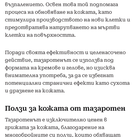
възпалението. Освен това той подпомага
процеса на обновяване на кожата, като
стимулира производството на нови клетки и
предотвратява натрупването на мъртви
клетки на повърхността.
Поради своята ефективност и целенасочено
действие, тазаротенът се използва под
формата на кремове и гелове, но изисква
внимателна употреба, за да се избегнат
потенциални странични ефекти като сухота
и дразнене на кожата.
Ползи за кожата от тазаротен
Тазаротенът е изключително ценен в
грижата за кожата, благодарение на
многобройните си ползи, които обхващат