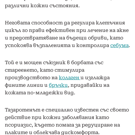
различни кожни състояния.
Неговата способност да регулира клетъчния
цикъл го прави ефективен при лечение на акне
и предотвратяване на бъдещи обриви, като
успокоява възпаленията и контролира
себума
.
Той е и мощен съюзник в борбата със
стареенето, като стимулира
производството на
колаген
и изглажда
фините линии и
бръчки
, придавайки на
кожата по-младежки вид.
Тазаротенът е специално известен със своето
действие при кожни заболявания като
псориазис, където помага за редуциране на
плаките и облекчава дискомфорта.