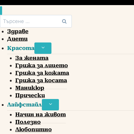
Търсене
за:
Здраве
Диети
Красота
Toggle
child
За жената
menu
Грижа за лицето
Грижа за кожата
Грижа за косата
Маникюр
Прически
Лайфстайл
Toggle
child
Начин на живот
menu
Полезно
Любопитно