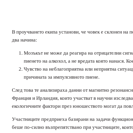
В проучването екипа установи, че човек е склонен на 
два начина:
Мозъкът не може да реагира на отрицателни сигна
пиенето на алкохол, а не вредата която нанася. К
Чувство на неблагоприятна или неприятна ситуация
причината за импулсивното пиене.
След това те анализираха данни от магнитно резонанс
Франция и Ирландия, които участват в научни изследва
екологичните фактори през юношеството могат да повли
Участниците предприеха базирани на задачи функциона
беше по-силно възпрепятствано при участниците, които