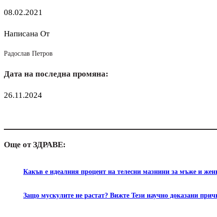
08.02.2021
Написана От
Радослав Петров
Дата на последна промяна:
26.11.2024
Още от ЗДРАВЕ:
Какъв е идеалния процент на телесни мазнини за мъже и жен
Защо мускулите не растат? Вижте Тези научно доказани прич