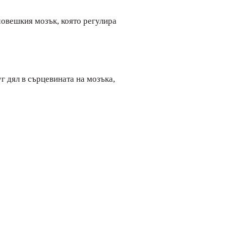
човешкия мозък, която регулира
г дял в сърцевината на мозъка,