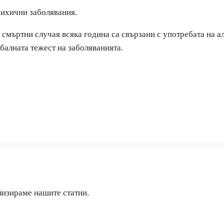
сихични заболявания.
 смъртни случая всяка година са свързани с употребата на а
балната тежест на заболяванията.
лизираме нашите статии.