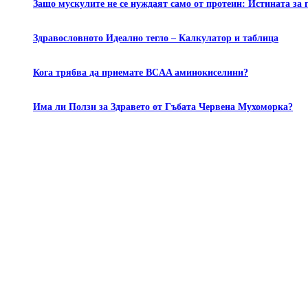
Защо мускулите не се нуждаят само от протеин: Истината за 
Здравословното Идеално тегло – Калкулатор и таблица
Кога трябва да приемате BCAA аминокиселини?
Има ли Ползи за Здравето от Гъбата Червена Мухоморка?