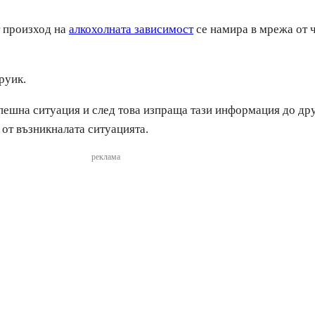
т произход на
алкохолната зависимост
се намира в мрежа от 
руик.
пешна ситуация и след това изпраща тази информация до дру
 от възникналата ситуацията.
реклама