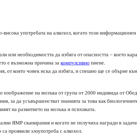
по-висока употребата на алкохол, когато този информационен
ли или необходимостта да избяга от опасността – което кара
оето е възможна причина за
компулсивно
пиене.
, от която човек иска да избяга, и спешно ще се обърне към 
но изображение на мозъка от група от 2000 индивида от Обе
ния, за да усъвършенстват знанията за това как биологичнит
яят на развитието на мозъка и психиката.
лни ЯМР сканирания и когато не получиха награди в задачи
 са проявили злоупотреба с алкохол.