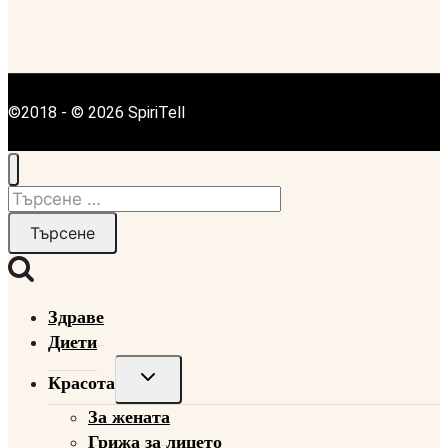
©2018 - © 2026 SpiriTell
Търсене
за:
Здраве
Диети
Toggle
Красота
child
За жената
menu
Грижа за лицето