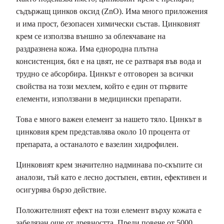
съдържащ цинков оксид (ZnO). Има много приложения
и има прост, безопасен химически състав. Цинковият
крем се използва външно за облекчаване на
раздразнена кожа. Има еднородна плътна
консистенция, бял е на цвят, не се разтваря във вода и
трудно се абсорбира. Цинкът е отговорен за всички
свойства на този мехлем, който е един от първите
елементи, използвани в медицински препарати.
Това е много важен елемент за нашето тяло. Цинкът в
цинковия крем представлява около 10 процента от
препарата, а останалото е вазелин хидрофилен.
Цинковият крем значително надминава по-скъпите си
аналози, тъй като е лесно достъпен, евтин, ефективен и
осигурява бързо действие.
Положителният ефект на този елемент върху кожата е
забелязан още от древността. Преди повече от 5000