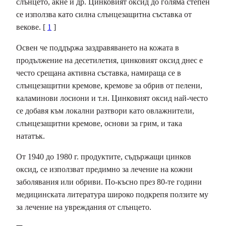
слънцето, акне и др. Цинковият оксид до голяма степен
се използва като силна слънцезащитна съставка от
векове. [
1
]
Освен че поддържа заздравяването на кожата в
продължение на десетилетия, цинковият оксид днес е
често срещана активна съставка, намираща се в
слънцезащитни кремове, кремове за обрив от пелени,
каламинови лосиони и т.н. Цинковият оксид най-често
се добавя към локални разтвори като овлажнители,
слънцезащитни кремове, основи за грим, и така
нататък.
От 1940 до 1980 г. продуктите, съдържащи цинков
оксид, се използват предимно за лечение на кожни
заболявания или обриви. По-късно през 80-те години
медицинската литература широко подкрепя ползите му
за лечение на увреждания от слънцето.