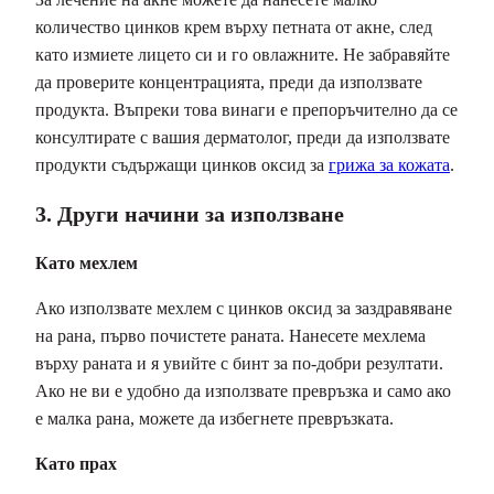
количество цинков крем върху петната от акне, след
като измиете лицето си и го овлажните. Не забравяйте
да проверите концентрацията, преди да използвате
продукта. Въпреки това винаги е препоръчително да се
консултирате с вашия дерматолог, преди да използвате
продукти съдържащи цинков оксид за
грижа за кожата
.
3. Други начини за използване
Като мехлем
Ако използвате мехлем с цинков оксид за заздравяване
на рана, първо почистете раната. Нанесете мехлема
върху раната и я увийте с бинт за по-добри резултати.
Ако не ви е удобно да използвате превръзка и само ако
е малка рана, можете да избегнете превръзката.
Като прах