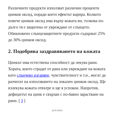
Различните продукти използват различни проценти
цинков оксид, поради което ефектът варира. Колкото
повече цинков оксид има върху кожата ви, толкова по-
дълго тя е защитена от увреждане от слънцето.
Обикновено слънцезащитните продукти съдържат 25%
до 30% цинков оксид.
2. Подобрява заздравяването на кожата
Цинкът има естествена способност да лекува рани.
Хората, които страдат от рана или увреждане на кожата
като
слънчево изгаряне
, чувствителност и т.н., могат да
разчитат на използването на локален цинков оксид. Ще
излекува кожата отвътре и ще я успокои. Напротив,
дефицитът на цинк е свързан с по-бавно зарастване на
рани. [
3
]
реклама