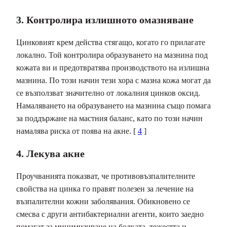
3. Контролира излишното омазняване
Цинковият крем действа стягащо, когато го прилагате
локално. Той контролира образуването на мазнина под
кожата ви и предотвратява производството на излишна
мазнина. По този начин тези хора с мазна кожа могат да
се възползват значително от локалния цинков оксид.
Намаляването на образуването на мазнина също помага
за поддържане на мастния баланс, като по този начин
намалява риска от поява на акне. [
4
]
4. Лекува акне
Проучванията показват, че противовъзпалителните
свойства на цинка го правят полезен за лечение на
възпалителни кожни заболявания. Обикновено се
смесва с други антибактериални агенти, които заедно
помагат за минимизиране на болката, тежестта и