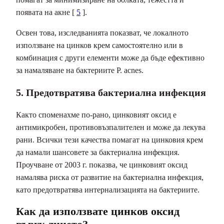
появата на акне [
5
].
Освен това, изследванията показват, че локалното
използване на цинков крем самостоятелно или в
комбинация с други елементи може да бъде ефективно
за намаляване на бактериите P. acnes.
5. Предотвратява бактериална инфекция
Както споменахме по-рано, цинковият оксид е
антимикробен, противовъзпалителен и може да лекува
рани. Всички тези качества помагат на цинковия крем
да намали шансовете за бактериална инфекция.
Проучване от 2003 г. показва, че цинковият оксид
намалява риска от развитие на бактериална инфекция,
като предотвратява интернализацията на бактериите.
Как да използвате цинков оксид