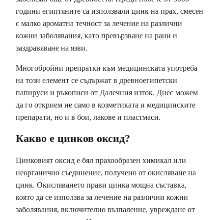
години египтяните са използвали цинк на прах, смесен
с малко ароматна течност за лечение на различни
кожни заболявания, като превързване на рани и
заздравяване на язви.
Многобройни препратки към медицинската употреба
на този елемент се съдържат в древноегипетски
папируси и ръкописи от Далечния изток. Днес можем
да го открием не само в козметиката и медицинските
препарати, но и в бои, лакове и пластмаси.
Какво е цинков оксид?
Цинковият оксид е бял прахообразен химикал или
неорганично съединение, получено от окисляване на
цинк. Окисляването прави цинка мощна съставка,
която да се използва за лечение на различни кожни
заболявания, включително възпаление, увреждане от