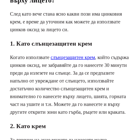
върху лицето?
След като вече стана ясно какви пози има цинковия
крем, е време да уточним как можете да използвате
цинков оксид за лицето си.
1. Като слънцезащитен крем
Когато използвате
слънцезащитен крем
, който съдържа
цинков оксид, не забравяйте да го нанесете 30 минути
преди да излезете на слънце. За да се предпазите
напълно от увреждане от слънцето, използвайте
достатъчно количество слънцезащитен крем и
внимателно го нанесете върху лицето, шията, горната
част на ушите и т.н. Можете да го нанесете и върху
другите открити зони като гърба, ръцете или краката.
2. Като крем
За лечение на акне можете да нанесете малко