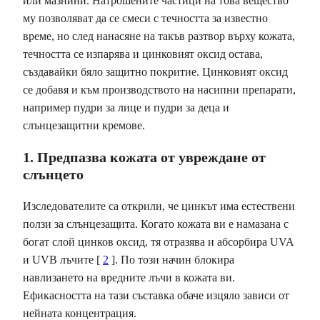
или мазнини. Натрошените частици на това вещество
му позволяват да се смеси с течността за известно
време, но след нанасяне на такъв разтвор върху кожата,
течността се изпарява и цинковият оксид остава,
създавайки бяло защитно покритие. Цинковият оксид
се добавя и към производството на насипни препарати,
например пудри за лице и пудри за деца и
слънцезащитни кремове.
1. Предпазва кожата от увреждане от
слънцето
Изследователите са открили, че цинкът има естествени
ползи за слънцезащита. Когато кожата ви е намазана с
богат слой цинков оксид, тя отразява и абсорбира UVA
и UVB лъчите [
2
]. По този начин блокира
навлизането на вредните лъчи в кожата ви.
Ефикасността на тази съставка обаче изцяло зависи от
нейната концентрация.