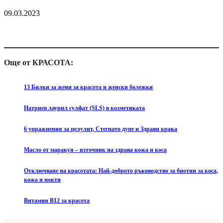
09.03.2023
Още от КРАСОТА:
13 Билки за жени за красота и женски болежки
Натриев лаурил сулфат (SLS) в козметиката
6 упражнения за целулит, Стегнато дупе и Здрави крака
Масло от маракуя – източник на здрава кожа и коса
Отключване на красотата: Най-доброто ръководство за биотин за коса,
кожа и нокти
Витамин B12 за красота