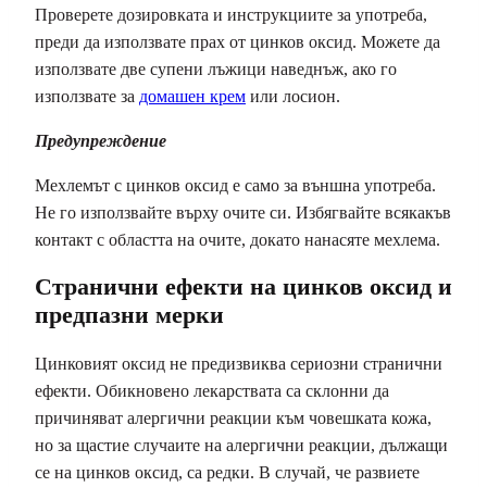
Проверете дозировката и инструкциите за употреба,
преди да използвате прах от цинков оксид. Можете да
използвате две супени лъжици наведнъж, ако го
използвате за
домашен крем
или лосион.
Предупреждение
Мехлемът с цинков оксид е само за външна употреба.
Не го използвайте върху очите си. Избягвайте всякакъв
контакт с областта на очите, докато нанасяте мехлема.
Странични ефекти на цинков оксид и
предпазни мерки
Цинковият оксид не предизвиква сериозни странични
ефекти. Обикновено лекарствата са склонни да
причиняват алергични реакции към човешката кожа,
но за щастие случаите на алергични реакции, дължащи
се на цинков оксид, са редки. В случай, че развиете