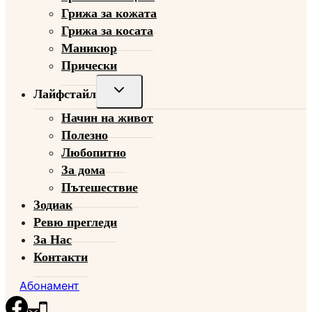
Грижа за кожата
Грижа за косата
Маникюр
Прически
Toggle
Лайфстайл
child
Начин на живот
menu
Полезно
Любопитно
За дома
Пътешествие
Зодиак
Ревю прегледи
За Нас
Контакти
Абонамент