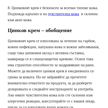
8. Цинковият крем е безопасен за всички типове кожа.
Подхожда идеално и на
чувствителна кожа
и склонна
към акне кожа.
Цинков крем – обобщение
Цинковият крем се използвана за лечение на сърбеж,
кожни инфекции, напукана кожа и кожни заболявания,
също така цинковия оксид е активна съставка,
намираща се в слънцезащитни кремове. Освен това
има страхотни способности за заздравяване на рани.
Можете да включите цинков крем в ежедневната си
грижа за кожата. Но не забравяйте да прочетете
внимателно етикетите на продукта, за да разберете
дозировката и следвайте инструкциите за употреба.
Ако имате чувствителна кожа или сте склонни към
алергични реакции, консултирайте се с вашия лекар,
преди да го използвате върху кожата си.