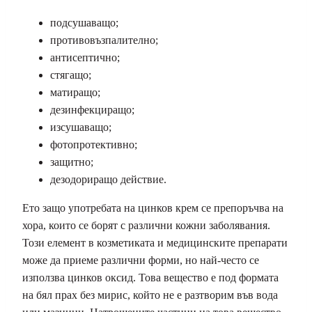
подсушаващо;
противовъзпалително;
антисептично;
стягащо;
матиращо;
дезинфекциращо;
изсушаващо;
фотопротективно;
защитно;
дезодориращо действие.
Ето защо употребата на цинков крем се препоръчва на
хора, които се борят с различни кожни заболявания.
Този елемент в козметиката и медицинските препарати
може да приеме различни форми, но най-често се
използва цинков оксид. Това вещество е под формата
на бял прах без мирис, който не е разтворим във вода