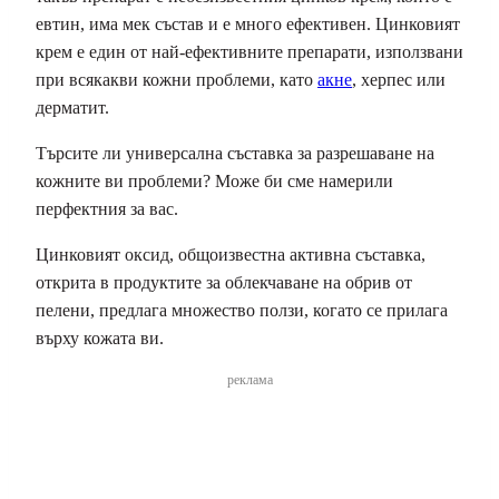
евтин, има мек състав и е много ефективен. Цинковият
крем е един от най-ефективните препарати, използвани
при всякакви кожни проблеми, като
акне
, херпес или
дерматит.
Търсите ли универсална съставка за разрешаване на
кожните ви проблеми? Може би сме намерили
перфектния за вас.
Цинковият оксид, общоизвестна активна съставка,
открита в продуктите за облекчаване на обрив от
пелени, предлага множество ползи, когато се прилага
върху кожата ви.
реклама