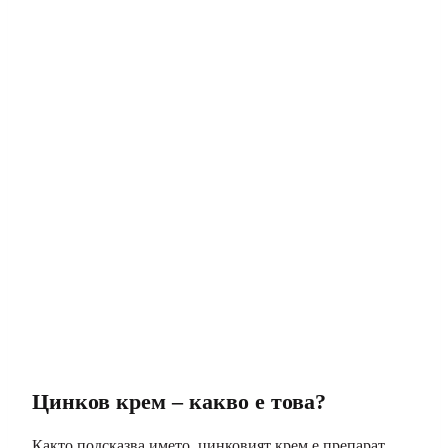
Цинков крем – какво е това?
Както подсказва името, цинковият крем е препарат,