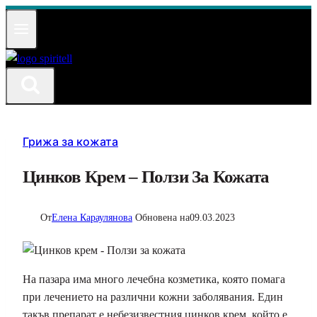
Към
съдържанието
Грижа за кожата
Цинков Крем – Ползи За Кожата
От
Елена Караулянова
Обновена на
09.03.2023
На пазара има много лечебна козметика, която помага
при лечението на различни кожни заболявания. Един
такъв препарат е небезизвестния цинков крем, който е