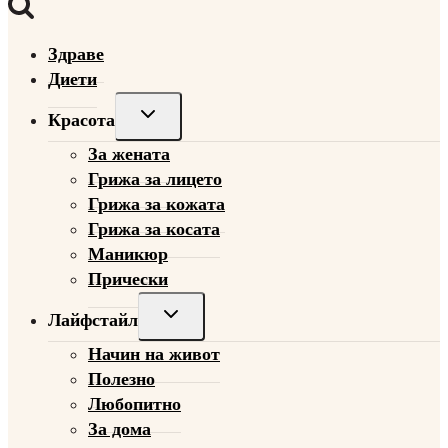
Здраве
Диети
Toggle
Красота
child
За жената
menu
Грижа за лицето
Грижа за кожата
Грижа за косата
Маникюр
Прически
Toggle
Лайфстайл
child
Начин на живот
menu
Полезно
Любопитно
За дома