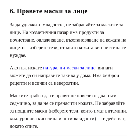
6. Правете маски за лице
За да удължите младостта, не забравяйте за маските за
лице. На козметичния пазар има продукти за
почистване, овлажняване, възстановяване на кожата на
лицето – изберете тези, от които кожата ви наистина се
нуждае.
Ако пък искате
натурални маски за лице
, винаги
можете да си направите такива у дома. Има безброй
рецепти и всички са невероятни.
Маските трябва да се правят не повече от два пъти
седмично, за да не се пренасити кожата. Не забравяйте
за нощните маски (изберете тези, които имат витамини,
хиалуронова киселина и антиоксиданти) – те действат,
докато спите.