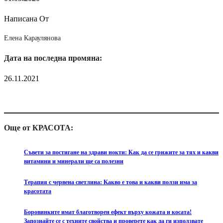
Написана От
Елена Караулянова
Дата на последна промяна:
26.11.2021
Още от КРАСОТА:
Съвети за постигане на здрави нокти: Как да се грижите за тях и какви
витамини и минерали ще са полезни
Tерапия с червена светлина: Kакво е това и какви ползи има за
красотата
Боровинките имат благотворен ефект върху кожата и косата!
Запознайте се с техните свойства и проверете как да ги използвате