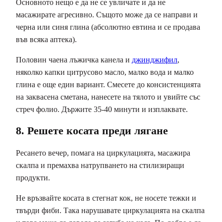
Основното нещо е да не се увличате и да не
масажирате агресивно. Същото може да се направи и
черна или синя глина (абсолютно евтина и се продава
във всяка аптека).
Половин чаена лъжичка канела и
джинджифил
,
няколко капки цитрусово масло, малко вода и малко
глина е още един вариант. Смесете до консистенцията
на заквасена сметана, нанесете на тялото и увийте със
стреч фолио. Държите 35-40 минути и изплаквате.
8. Решете косата преди лягане
Ресането вечер, помага на циркулацията, масажира
скалпа и премахва натрупването на стилизиращи
продукти.
Не връзвайте косата в стегнат кок, не носете тежки и
твърди фиби. Така нарушавате циркулацията на скалпа