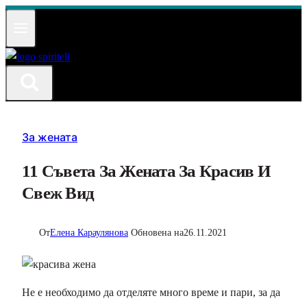
Към
съдържанието
За жената
11 Съвета За Жената За Красив И
Свеж Вид
От
Елена Караулянова
Обновена на
26.11.2021
Не е необходимо да отделяте много време и пари, за да