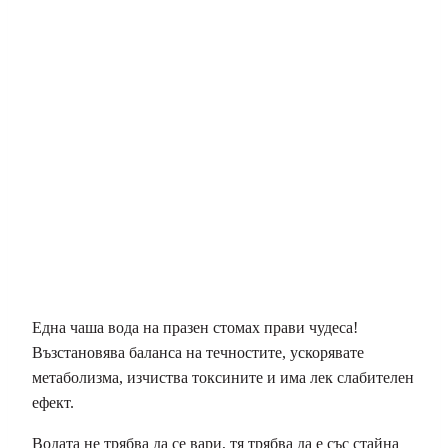
Една чаша вода на празен стомах прави чудеса!
Възстановява баланса на течностите, ускорявате
метаболизма, изчиства токсините и има лек слабителен
ефект.
Водата не трябва да се вари, тя трябва да е със стайна