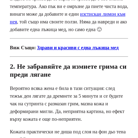
температура. Ако пък ви е омръзне да пиете чиста вода,
винаги може да добавите и един
изстискан лимон към
нея
, той също има своите ползи. Няма да навреди и ако
добавите една лъжица мед, но само една 🙂
Виж Също:
Здрави и красиви с една лъжица мед
2. Не забравяйте да измиете грима си
преди лягане
Вероятно всяка жена е била в тази ситуация: след
тежък ден лягате да дремнете за 5 минути и се будите
чак на сутринта с размазан грим, мазна кожа и
деформирани мигли. Да, неприятна картина, но ефект
върху кожата е още по-неприятен.
Кожата практически не диша под слоя на фон дьо тена