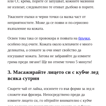
или CC крема, порите се запушват, кожните мазнини
не излизат, следователно те отиват дълбоко в порите.
Ужасните пъпки и черни точки са малка част от
неприятностите. Може да се появи и по-сериозно
възпаление на кожата.
Освен това така се провокира и появата на
бръчки
,
особено под очите. Кожата около клепачите е много
деликатна, а сенките за очи имат свойство да
изсушават кожата. Затова не забравяйте да измиете
грима преди лягане! Ще ви отнеме точно 5 минути!
3. Масажирайте лицето си с кубче лед
всяка сутрин
Сварете чай от лайка, изсипете го във форми за лед и
сложете във фризера. Непосредствено преди да
измиете лицето си, го обтрийте внимателно с кубче