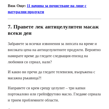
Виж Още:
11 начина за почистване на лице с
натурални продукти
7. Правете лек антицелулитен масаж
всеки ден
Забравете за всички извинения за липсата на време и
високата цена на антицелулитните продукти. Вероятно
намирате време да гледате следващия епизод на
любимия си сериал, нали?
И какво ви пречи да гледате телевизия, въоръжена с
масажна ръкавица?!
Направете си крем срещу целулит – три капки
портокалово или грейпфрутово масло. Гледаме сериала
и трием проблемните области.