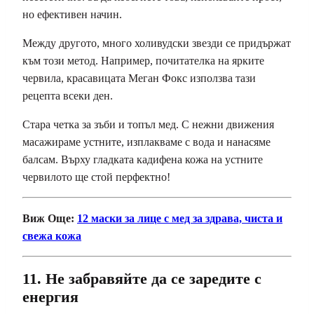
но ефективен начин.
Между другото, много холивудски звезди се придържат
към този метод. Например, почитателка на ярките
червила, красавицата Меган Фокс използва тази
рецепта всеки ден.
Стара четка за зъби и топъл мед. С нежни движения
масажираме устните, изплакваме с вода и нанасяме
балсам. Върху гладката кадифена кожа на устните
червилото ще стой перфектно!
Виж Още:
12 маски за лице с мед за здрава, чиста и
свежа кожа
11. Не забравяйте да се заредите с
енергия