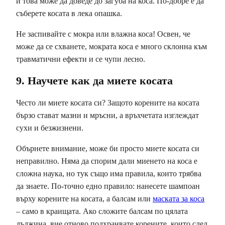
и това може да доведе до загуба на коса. По-добре е да
съберете косата в лека опашка.
Не заспивайте с мокра или влажна коса! Освен, че
може да се схванете, мократа коса е много склонна към
травматични ефекти и се чупи лесно.
9. Научете как да миете косата
Често ли миете косата си? Защото корените на косата
бързо стават мазни и мръсни, а връхчетата изглеждат
сухи и безжизнени.
Обърнете внимание, може би просто миете косата си
неправилно. Няма да спорим дали миенето на коса е
сложна наука, но тук също има правила, които трябва
да знаете. По-точно едно правило: нанесете шампоан
върху корените на косата, а балсам или
маската за коса
– само в краищата. Ако сложите балсам по цялата
дължина, вие отново подхранвате корените, които след