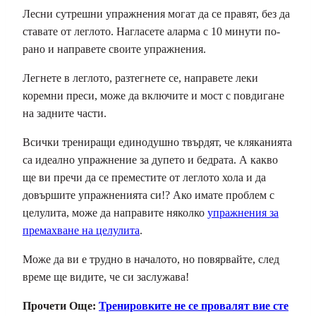
Лесни сутрешни упражнения могат да се правят, без да
ставате от леглото. Нагласете аларма с 10 минути по-
рано и направете своите упражнения.
Легнете в леглото, разтегнете се, направете леки
коремни преси, може да включите и мост с повдигане
на задните части.
Всички трениращи единодушно твърдят, че кляканията
са идеално упражнение за дупето и бедрата. А какво
ще ви пречи да се преместите от леглото хола и да
довършите упражненията си!? Ако имате проблем с
целулита, може да направите няколко
упражнения за
премахване на целулита
.
Може да ви е трудно в началото, но повярвайте, след
време ще видите, че си заслужава!
Прочети Още:
Тренировките не се провалят вие сте