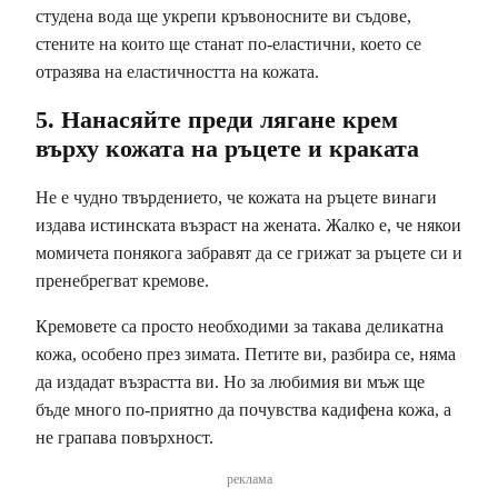
студена вода ще укрепи кръвоносните ви съдове,
стените на които ще станат по-еластични, което се
отразява на еластичността на кожата.
5. Нанасяйте преди лягане крем
върху кожата на ръцете и краката
Не е чудно твърдението, че кожата на ръцете винаги
издава истинската възраст на жената. Жалко е, че някои
момичета понякога забравят да се грижат за ръцете си и
пренебрегват кремове.
Кремовете са просто необходими за такава деликатна
кожа, особено през зимата. Петите ви, разбира се, няма
да издадат възрастта ви. Но за любимия ви мъж ще
бъде много по-приятно да почувства кадифена кожа, а
не грапава повърхност.
реклама