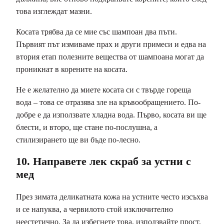
това изглеждат мазни.
Косата трябва да се мие със шампоан два пъти.
Първият път измиваме прах и други примеси и едва на
втория етап полезните вещества от шампоана могат да
проникнат в корените на косата.
Не е желателно да миете косата си с твърде гореща
вода – това се отразява зле на кръвообращението. По-
добре е да използвате хладна вода. Първо, косата ви ще
блести, и второ, ще стане по-послушна, а
стилизирането ще ви бъде по-лесно.
10. Направете лек скраб за устни с
мед
През зимата деликатната кожа на устните често изсъхва
и се напуква, а червилото стой изключително
неестетично. За да избегнете това, използвайте прост,