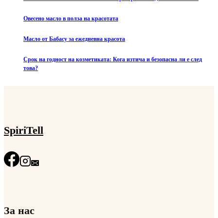
Овесено масло в полза на красотата
Масло от Бабасу за ежедневна красота
Срок на годност на козметиката: Кога изтича и безопасна ли е след
това?
SpiriTell
За нас