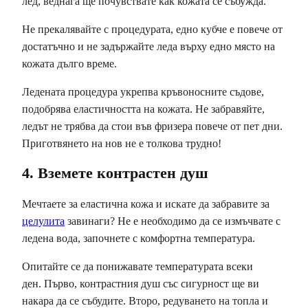
лед, веднага ще почувствате как кожата се събужда.
Не прекалявайте с процедурата, едно кубче е повече от
достатъчно и не задържайте леда върху едно място на
кожата дълго време.
Ледената процедура укрепва кръвоносните съдове,
подобрява еластичността на кожата. Не забравяйте,
ледът не трябва да стои във фризера повече от пет дни.
Приготвянето на нов не е толкова трудно!
4. Вземете контрастен душ
Мечтаете за еластична кожа и искате да забравите за
целулита
завинаги? Не е необходимо да се измъчвате с
ледена вода, започнете с комфортна температура.
Опитайте се да понижавате температурата всеки
ден. Първо, контрастния душ със сигурност ще ви
накара да се събудите. Второ, редуването на топла и